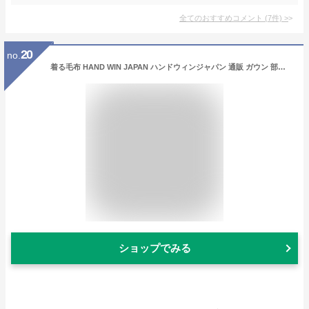
全てのおすすめコメント
(
7
件)
>
20
no.
着る毛布 HAND WIN JAPAN ハンドウィンジャパン 通販 ガウン 部屋着 ロング丈 長い 140cm 膝下 レディース メンズ ボア もこもこ ルームウエア 秋冬 長袖 大きい フリーサイズ かわいい おしゃれ あったか ふわふわ ふわもこ 洗える マタニティ 妊婦 前開き ボタン 防寒
ショップでみる