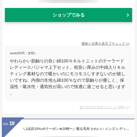
ショップでみる
価格と在庫を
楽天
でチェック
>>
zazie(50代・女性)
やわらかい肌触りの良い綿100％キルトニットのテーラード
レディースパジャマ上下セット。程良い厚みの中綿入りキル
ティング素材なので暖かいのにモコモコしすぎないのが嬉し
いですね。内側の生地も綿100％なので肌触りが優しく、保
温性・吸水性・通気性が高いので快適に過ごせると思います
。
全てのおすすめコメント
(
4
件)
>
19
no.
＼2点目15%offクーポン★20時〜／着る毛布 かわいい メンズ レディース フリーサイズ ショート丈 85cm ロング丈 110cm ルームウェア プレミアムミンクファー 秋 冬 長袖 あったか パジャマ 前開き ポケット付 もこもこ 軽い 洗える 冬用 部屋着 あったかグッズ Blanko