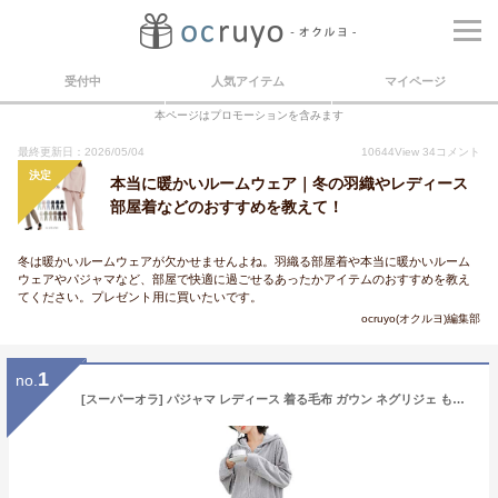
受付中
人気アイテム
マイページ
本ページはプロモーションを含みます
最終更新日：2026/05/04
10644
View
34
コメント
決定
本当に暖かいルームウェア｜冬の羽織やレディース
部屋着などのおすすめを教えて！
冬は暖かいルームウェアが欠かせませんよね。羽織る部屋着や本当に暖かいルーム
ウェアやパジャマなど、部屋で快適に過ごせるあったかアイテムのおすすめを教え
てください。プレゼント用に買いたいです。
ocruyo(オクルヨ)編集部
1
no.
[スーパーオラ] パジャマ レディース 着る毛布 ガウン ネグリジェ もこもこ ルームウエア フード付き 長袖 ロング 部屋着 前開き 暖かい 冷え対策 防寒 保温 大きいサイズ 春秋冬