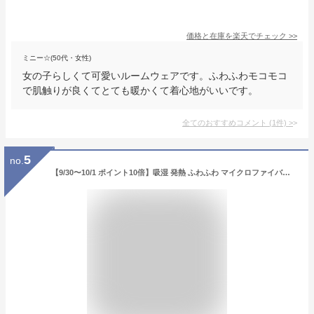
価格と在庫を
楽天
でチェック
>>
ミニー☆(50代・女性)
女の子らしくて可愛いルームウェアです。ふわふわモコモコ
で肌触りが良くてとても暖かくて着心地がいいです。
全てのおすすめコメント
(
1
件)
>
5
no.
【9/30〜10/1 ポイント10倍】吸湿 発熱 ふわふわ マイクロファイバー 着る毛布 M レディース メンズ 男女兼用 ポケット フード付 あったか 暖かい 暖か 軽量 厚手 高密度 秋冬用 冬 おしゃれ 着るもうふ 着るブランケット ギフト【着後レビューで今治タオルハンカチ】