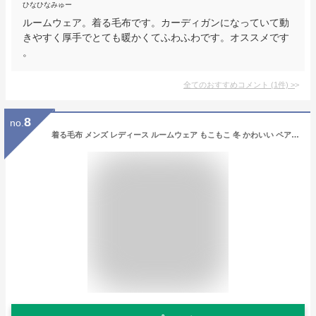
ひなひなみゅー
ルームウェア。着る毛布です。カーディガンになっていて動
きやすく厚手でとても暖かくてふわふわです。オススメです
。
全てのおすすめコメント
(
1
件)
>
8
no.
着る毛布 メンズ レディース ルームウェア もこもこ 冬 かわいい ペアパジャマ ロング丈 部屋着 男女兼用 ナイトガウン フランネル カーディガン ポケット付 無地 マタニティ 体型カバー 大きいサイズ 冬服 室内服 クリスマス ギフト プレゼント