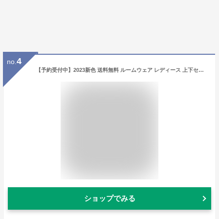
4
no.
【予約受付中】2023新色 送料無料 ルームウェア レディース 上下セット もこもこ 冬 パジャマ かぶり 着る毛布 長袖 温かい あったかい 部屋着 かわいい 軽い 大きいサイズ ふわふわ 極暖 ギフト プレゼント クリスマス ゆったり 裏起毛 丈長め フリース dw014 ws
ショップでみる