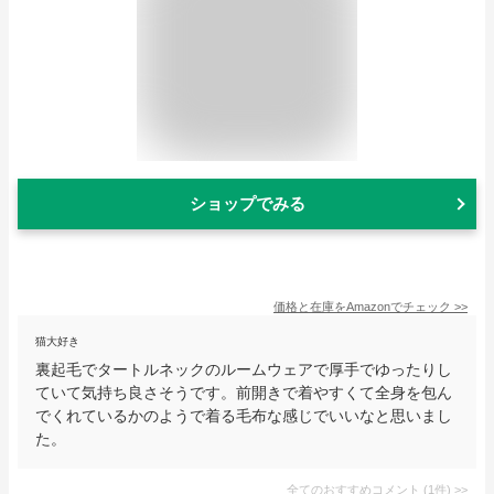
ショップでみる
価格と在庫を
Amazon
でチェック
>>
猫大好き
裏起毛でタートルネックのルームウェアで厚手でゆったりし
ていて気持ち良さそうです。前開きで着やすくて全身を包ん
でくれているかのようで着る毛布な感じでいいなと思いまし
た。
全てのおすすめコメント
(
1
件)
>