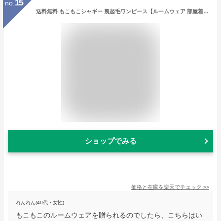
15
no.
送料無料 もこもこシャギー 裏起毛ワンピース【ルームウェア 部屋着 マタニティ ルームウエア パジャマ マキシワンピース レディース マザーズ スウェット 人気 裏ボア パーカー トレーナー 長袖 ゆったり ロング おしゃれ 秋 冬】敬老の日【福袋対象】 kimou
ショップでみる
価格と在庫を
楽天
でチェック
>>
れんれん(40代・女性)
もこもこのルームウェアを贈られるのでしたら、こちらはい