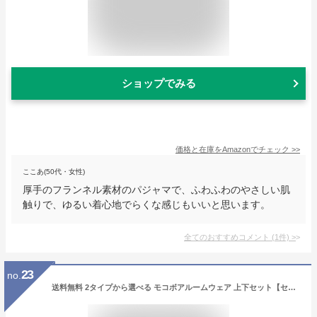
ショップでみる
価格と在庫を
Amazon
でチェック
>>
ここあ(50代・女性)
厚手のフランネル素材のパジャマで、ふわふわのやさしい肌
触りで、ゆるい着心地でらくな感じもいいと思います。
全てのおすすめコメント
(
1
件)
>
23
no.
送料無料 2タイプから選べる モコボアルームウェア 上下セット【セットアップ パジャマ レディース ルームウエア ボア もこもこ 冬 秋冬 無地 パンツ パーカー ジップアップ プルオーバー 長袖 可愛い 暖かい ギフト プレゼント】クリスマス【福袋対象】 kimou