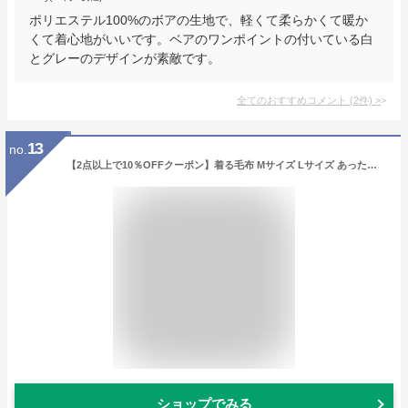
ポリエステル100%のボアの生地で、軽くて柔らかくて暖か
くて着心地がいいです。ベアのワンポイントの付いている白
とグレーのデザインが素敵です。
全てのおすすめコメント
(
2
件)
>
13
no.
【2点以上で10％OFFクーポン】着る毛布 Mサイズ Lサイズ あったか マイクロファイバー とろけるタッチの着る毛布 レディース メンズ 男女兼用 ポケット付 フード付 冬用 秋 冬 暖か 暖かい おしゃれ ルームウェア ルームウエア パジャマ 部屋着
ショップでみる