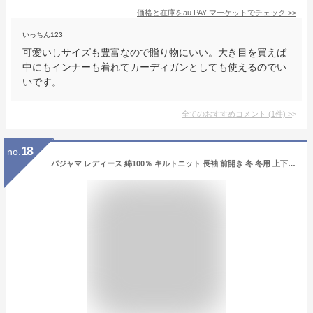
価格と在庫を
au PAY マーケット
でチェック
>>
いっちん123
可愛いしサイズも豊富なので贈り物にいい。大き目を買えば
中にもインナーも着れてカーディガンとしても使えるのでい
いです。
全てのおすすめコメント
(
1
件)
>
18
no.
パジャマ レディース 綿100％ キルトニット 長袖 前開き 冬 冬用 上下セット S M L cottacotta ニットキルト ルームウェア 肌に優しい 暖かい 厚手 入院 旅行 無地 コットン 秋 春 女性 部屋着 大人 150 160 170 男女ペア 夫婦 敬老の日 ギフト 綿 おしゃれ かわいい