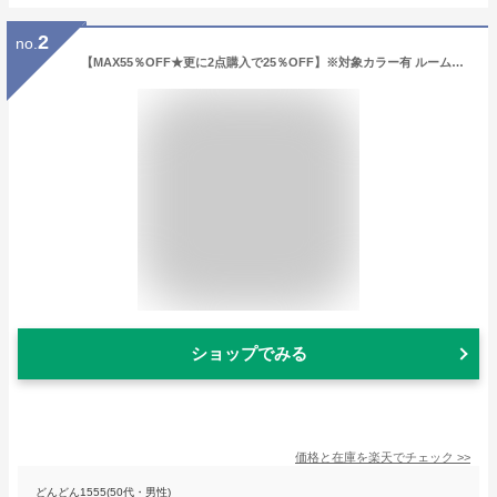
2
no.
【MAX55％OFF★更に2点購入で25％OFF】※対象カラー有 ルームウェア ワンピース 着る毛布 パジャマ ふわもこワンピース もこもこ レディース 冬 カーディガン ロング ガウン 前開き ナイトウェア 毛布 裏起毛 丸洗い 洗濯 女性 プレゼント クリスマス ラッピング ギフト
ショップでみる
価格と在庫を
楽天
でチェック
>>
どんどん1555(50代・男性)