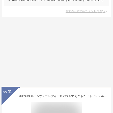
全てのおすすめコメント
(
1
件)
>
11
no.
YUESUO ルームウェア レディース パジャマ もこもこ 上下セット 冬 セットアップ 暖かい フリース 可愛い 部屋着 長ズボン トップス 2点セット 刺繍ロゴ ふわもこ 防寒 ふわふわ プレゼント ギフト (Free Size, グレー)