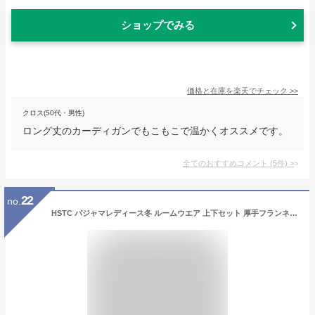
ショップでみる
価格と在庫を
楽天
でチェック
>>
クロス(50代・男性)
ロング丈のカーディガンでもこもこで温かくオススメです。
全てのおすすめコメント
(
5
件)
>
22
no.
HSTC パジャマレディース冬 ルームウエア 上下セット 厚手フランネル柔らか 快適 暖か 気持ち良い (ブラウン, XL)