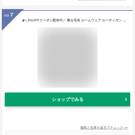
7
no.
◆＼5%OFFクーポン配布中／ 着る毛布 ルームウェア カーディガン レディース ガウン ロング ナイトガウン もこもこ ふわふわ フルーフィー 毛布 ワンピース パジャマ FLUFFY 部屋着 おしゃれ 冬 ロング丈 暖かい かわいい 可愛い 大人 BKBK ◆
ショップでみる
価格と在庫を
楽天
でチェック
>>