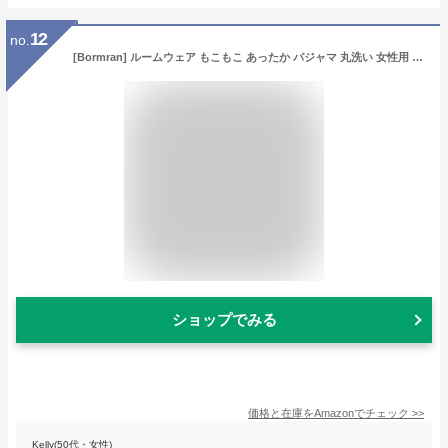
12
no.
[Bormran] ルームウェア もこもこ あったか パジャマ 丸洗い 女性用 ギフト ふわふわな肌触り 防寒 保温 秋 冬 メンズ レディース 軽量 クリスマスプレゼント お揃い ペア 上下セット 部屋着 BJ040 (女性用グレー, M)
ショップでみる
価格と在庫を
Amazon
でチェック
>>
Kelly(50代・女性)