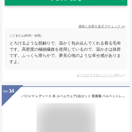
価格と在庫を
楽天
でチェック
>>
こぐまたん(50代・女性)
とろけるような肌触りで、温かく包み込んでくれる着る毛布
です。高密度の極細繊維を使用しているので、温かさは抜群
です。ふっくら滑らかで、夢見心地のような幸せ感がありま
すよ。
全てのおすすめコメント
(
6
件)
>
14
no.
パジャマ レディース 冬 ルームウェア2点セット 部屋着.ベルベットレース 寝巻き ベロア セクシー 上品 おしゃれ 女性 秋物春秋 冬