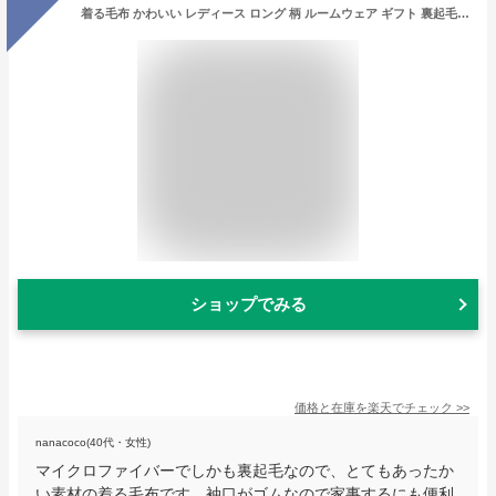
着る毛布 かわいい レディース ロング 柄 ルームウェア ギフト 裏起毛 冬用 部屋着 暖かい ルボア マイクロファイバー もこもこ 防寒 誕生日 プレゼント ギフト対応 ラッピング 贈り物 プチギフト
ショップでみる
価格と在庫を
楽天
でチェック
>>
nanacoco(40代・女性)
マイクロファイバーでしかも裏起毛なので、とてもあったか
い素材の着る毛布です。袖口がゴムなので家事するにも便利