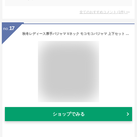
全てのおすすめコメント
(
1
件)
>
17
no.
秋冬レディース厚手パジャマ Vネック モコモコパジャマ 上下セット キルティングフランネル ボア ルームウェア 長袖 外出着 寝巻き 2点
ショップでみる