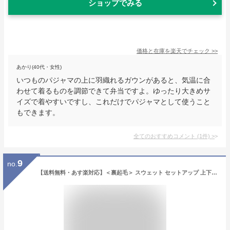
ショップでみる
価格と在庫を
楽天
でチェック
>>
あかり(40代・女性)
いつものパジャマの上に羽織れるガウンがあると、気温に合
わせて着るものを調節できて弁当ですよ。ゆったり大きめサ
イズで着やすいですし、これだけでパジャマとして使うこと
もできます。
全てのおすすめコメント
(
1
件)
>
9
no.
【送料無料・あす楽対応】＜裏起毛＞ スウェット セットアップ 上下セット レディース M L LL 3L 大きいサイズ トップス パンツ トレーナー パジャマ 部屋着 ルームウェア 長袖 暖かい あったか 防寒 秋冬 ゆったり テレワーク おうち時間 女性 ママ HW8303