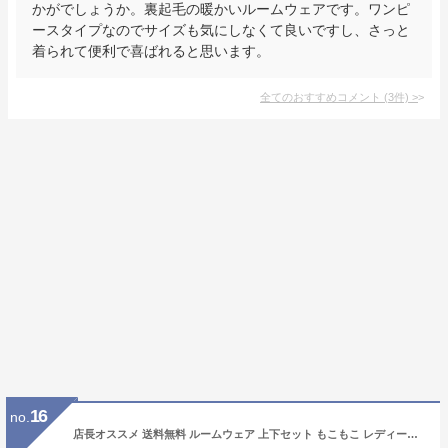
かがでしょうか。裏起毛の暖かいルームウェアです。ワンピ
ースタイプなのでサイズも気にしなくて良いですし、さっと
着られて便利で喜ばれると思います。
全てのおすすめコメント
(
3
件)
>
16
no.
店長オススメ 送料無料 ルームウェア 上下セット もこもこ レディース パジャマ フリース マイクロファイバー 厚手 ゆったり 刺繍ロゴ 可愛い 冬 部屋着 長ズボン