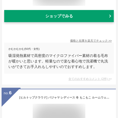
ショップでみる
価格と在庫を
楽天
でチェック
>>
かむかむかむ(50代・女性)
吸湿発熱素材で高密度のマイクロファイバー素材の着る毛布
が暖かいと思います。軽量なので楽な着心地で洗濯機で丸洗
いができてお手入れもしやすいのでおすすめします。
全てのおすすめコメント
(
2
件)
>
6
no.
[ヒルトップクラウド] パジャマ レディース 冬 もこもこ ルームウェア 着る毛布 タートルネック 前開き 長袖 上下セット 裏起毛 あったかい 厚手 ゆったり 可愛い 部屋着 秋冬