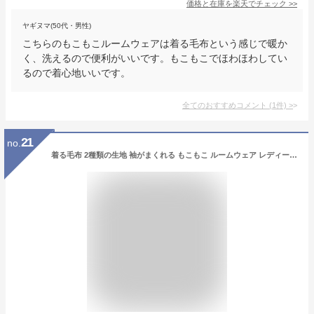
価格と在庫を
楽天
でチェック
>>
ヤギヌマ(50代・男性)
こちらのもこもこルームウェアは着る毛布という感じで暖か
く、洗えるので便利がいいです。もこもこでほわほわしてい
るので着心地いいです。
全てのおすすめコメント
(
1
件)
>
21
no.
着る毛布 2種類の生地 袖がまくれる もこもこ ルームウェア レディース メンズ 大きいサイズ 冬 ロング丈 プレゼント 女性 送料無料 ふわふわ カーディガン かわいい ロング ワンピース 可愛い 軽い ガウン パジャマ 部屋着 女友達 クリスマス ギフト dw009