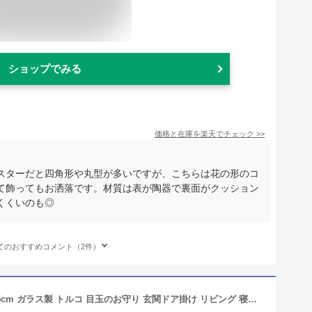
ショップでみる
価格と在庫を
楽天
でチェック
>>
スターだと四角形や丸型が多いですが、こちらは花の形のコ
て飾ってもお洒落です。材質は表が陶器で裏面がクッション
くくいのも◎
てのおすすめコメント（2件）
トルコ製 ナザールボンジュウ 壁掛け 5cm ガラス製 トルコ 目玉のお守り 玄関ドア掛け リビング 寝室 インテリア ルームコーディネート ナザル ボンジュ 魔除け 厄除け 災い回避 お守り おしゃれ 人気 プレゼント ギフト 贈り物 おすすめ トルコ 雑貨 輸入 海外 お土産