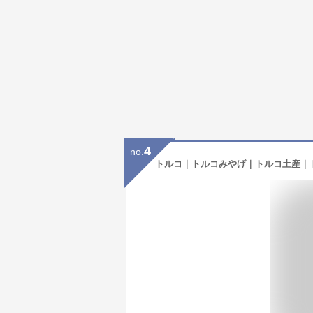
4
no.