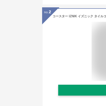
2
no.