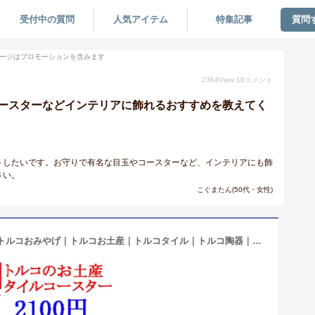
受付中の質問
人気アイテム
特集記事
質問
ージはプロモーションを含みます
2364
View
18
コメント
ースターなどインテリアに飾れるおすすめを教えてく
トしたいです。お守りで有名な目玉やコースターなど、インテリアにも飾
さい。
こぐまたん(50代・女性)
トルコ｜トルコみやげ｜トルコ土産｜トルコおみやげ｜トルコお土産｜トルコタイル｜トルコ陶器｜トルコ雑貨｜コースター｜丸タイル【小】5枚セット