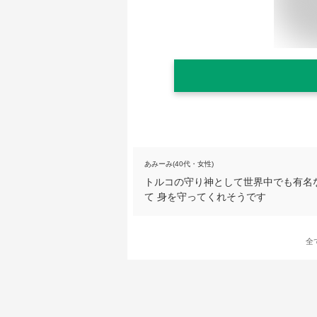
あみーみ(40代・女性)
トルコの守り神として世界中でも有名
て 身を守ってくれそうです
全