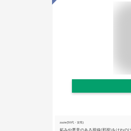
zazie(50代・女性)
妬みや悪意のある視線(邪視)をはね