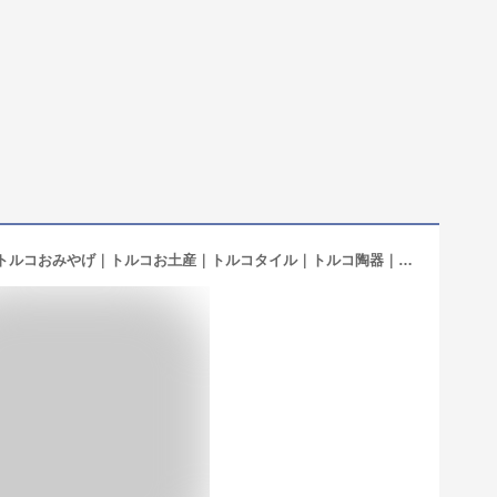
トルコ｜トルコみやげ｜トルコ土産｜トルコおみやげ｜トルコお土産｜トルコタイル｜トルコ陶器｜トルコ雑貨｜コースター｜花型タイル【小】11