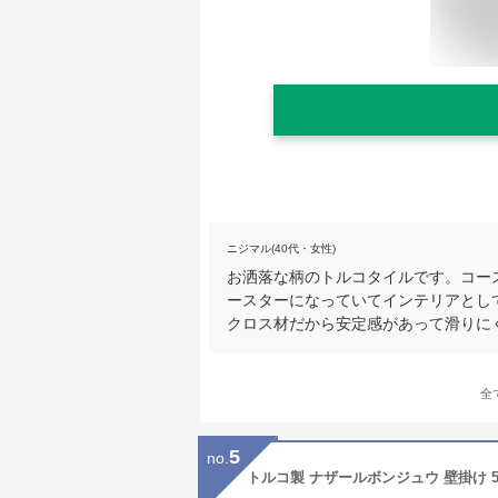
ニジマル(40代・女性)
お洒落な柄のトルコタイルです。コー
ースターになっていてインテリアとし
クロス材だから安定感があって滑りに
全
5
no.