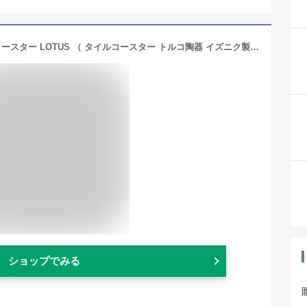
コースター IZNIK イズニック タイルコースター LOTUS （ タイルコースター トルコ陶器 イズニク製 陶器製コースター トルコタイル イズニック陶器 キッチン雑貨 キッチン用品 トルコ雑貨 キッチン小物 ）
ショップでみる