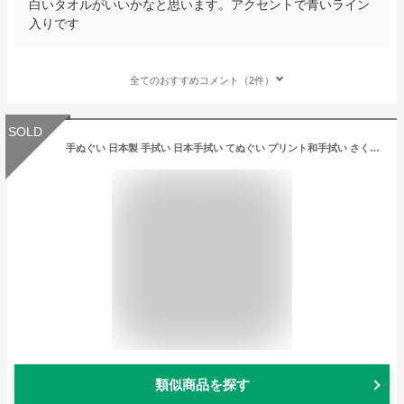
白いタオルがいいかなと思います。アクセントで青いライン
入りです
全てのおすすめコメント（2件）
SOLD
手ぬぐい 日本製 手拭い 日本手拭い てぬぐい プリント和手拭い さくらちらし 1440-1 日本のお土産 海外へのお土産 引越し ご挨拶 お年賀 出産内祝い ギフト ギフト プレゼント 贈り物 記念品
類似商品を探す