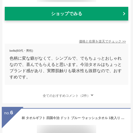
ショップでみる
価格と在庫を
楽天
でチェック
>>
bells(60代・男性)
色柄に変な癖がなくて、シンプルで、でもちょっとおしゃれ
なので、喜んでもらえると思います。今治タオルはちょっと
ブランド感があり、実際肌触りも吸水性も抜群なので、おす
すめです。
全てのおすすめコメント（2件）
6
no.
林 タオルギフト 四国今治 ドット ブルー ウォッシュタオル 1枚入り 今治タオル 34×35cm GI051101