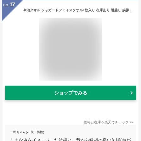
17
no.
今治タオル ジャガードフェイスタオル1枚入り 在庫あり 引越し 挨拶 ギフト 粗品 あいさつギフト 引っ越し 挨拶ギフト プチギフト 挨拶回り 御挨拶 お返し お礼 引っ越し挨拶ギフト 白タオル マンション 近隣挨拶 手土産 工事 リフォーム [zkas]
ショップでみる
価格と在庫を
楽天
でチェック
>>
一郎ちゃん(70代・男性)
しまなみをイメージした波柄と、昔から縁起の良い矢絣(やが