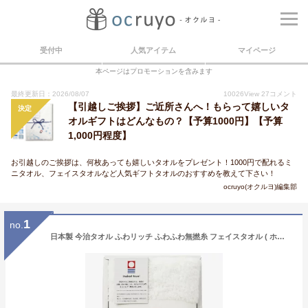
受付中
人気アイテム
マイページ
本ページはプロモーションを含みます
最終更新日：2026/08/07
10026
View
27
コメント
【引越しご挨拶】ご近所さんへ！もらって嬉しいタ
決定
オルギフトはどんなもの？【予算1000円】【予算
1,000円程度】
お引越しのご挨拶は、何枚あっても嬉しいタオルをプレゼント！1000円で配れるミ
ニタオル、フェイスタオルなど人気ギフトタオルのおすすめを教えて下さい！
ocruyo(オクルヨ)編集部
1
no.
日本製 今治タオル ふわリッチ ふわふわ無撚糸 フェイスタオル ( ホワイト ) [ ギフト箱入 ] 人気 ギフト 御祝 結婚祝 出産祝 新築祝 結婚内祝 出産内祝 新築内祝 各種内祝 快気祝 粗品 景品 記念品 歳祝 法事引出物 香典返し 引越しのご挨拶