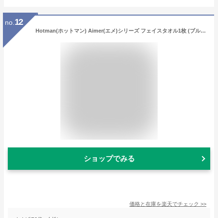
12
no.
Hotman(ホットマン) Aimer(エメ)シリーズ フェイスタオル1枚 (ブルー) (E-5205・BL)
ショップでみる
価格と在庫を
楽天
でチェック
>>