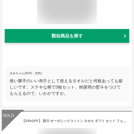
類似商品を探す
まみちゃん(50代・女性)
使い勝手のいい布巾として使えるタオルだと何枚あっても嬉
しいです。ステキな柄で3枚セット、挨拶用の熨斗をつけて
もらえるので、いかがですか。
SOLD
【33%OFF】 西川 オーガニックコットン タオル ギフト セット フェイスタオル 2枚セット 2223-20301 [タオルギフト] 人気 おすすめ [内祝い お返し 引越 ご挨拶 快気 香典返 法要 粗供養 満中陰]