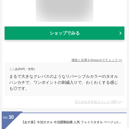
ショップでみる
価格と在庫を
Amazon
でチェック
>>
ここあ(50代・女性)
まるで大きなクレパスのようなリバーシブルカラーのタオル
ハンカチで、ワンポイントの刺繍入りで、わくわくする感じ
も◎です。
全てのおすすめコメント
(
6
件)
>
10
no.
【あす楽】今治タオル 今治謹製紋織 人気 フェイスタオル ベージュ10 木箱 今治タオル日本製 ご挨拶 出産内祝い 結婚内祝い 出産祝い 結婚祝い お祝い お返し 香典返し 快気祝い お供え 誕生日 プレゼント ギフト お彼岸 お中元