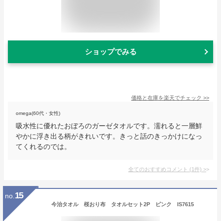
ショップでみる
価格と在庫を
楽天
でチェック
>>
omega(60代・女性)
吸水性に優れたおぼろのガーゼタオルです。濡れると一層鮮
やかに浮き出る柄がきれいです。きっと話のきっかけになっ
てくれるのでは。
全てのおすすめコメント
(
1
件)
>
15
no.
今治タオル 桜おり布 タオルセット2P ピンク IS7615