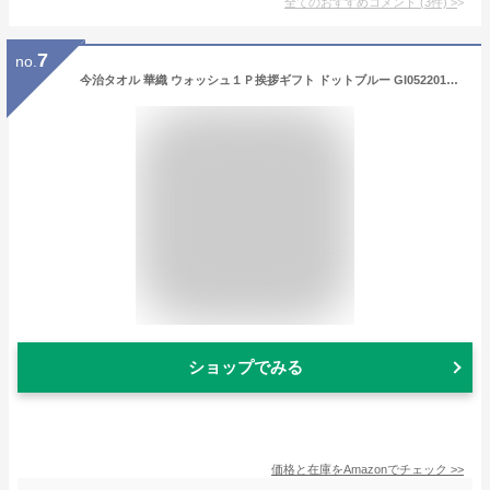
全てのおすすめコメント
(
3
件)
>
7
no.
今治タオル 華織 ウォッシュ１Ｐ挨拶ギフト ドットブルー GI052201【通販パーク ギフト プレゼント】
ショップでみる
価格と在庫を
Amazon
でチェック
>>