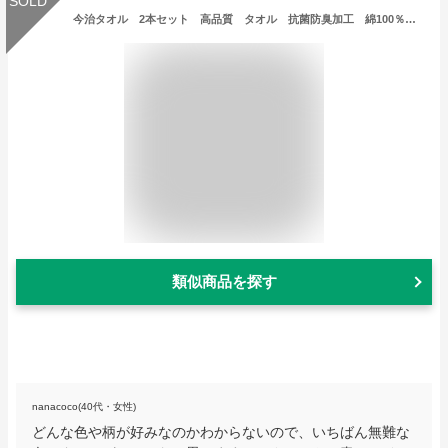
SOLD
今治タオル 2本セット 高品質 タオル 抗菌防臭加工 綿100％ いまばり ギフト 挨拶回り 内祝い 引越し 引出物 33cm×83cm 吸水速乾 湯上り 日本製 白色 化粧箱入り
類似商品を探す
nanacoco(40代・女性)
どんな色や柄が好みなのかわからないので、いちばん無難な