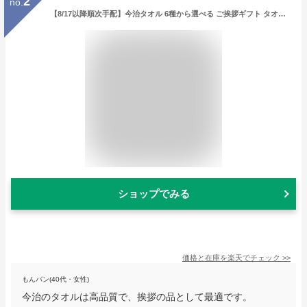
2
no.
【8/17以降順次手配】今治タオル 6種から選べる ご挨拶ギフト タオルギフト ハンドタオル ハンカチタオル 引越し 挨拶 ギフト 粗品 品物 500円 ワンコイン 手土産 挨拶まわり お礼 可愛い 敬老会 送別会 通販パーク【在庫あり】 [zkas] 【ランキング受賞！】
ショップでみる
価格と在庫を
楽天
でチェック
>>
もんパン(40代・女性)
今治のタオルは高品質で、挨拶の品として最適です。