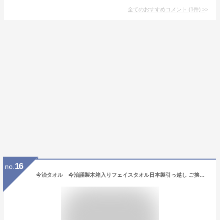
全てのおすすめコメント
(
1
件)
>
16
no.
今治タオル 今治謹製木箱入りフェイスタオル日本製引っ越し ご挨拶 ギフト 出産内祝い 新築内祝い 快気祝い 結婚内祝い 内祝い お返し 法要 引き出物 香典返し 粗供養 記念品