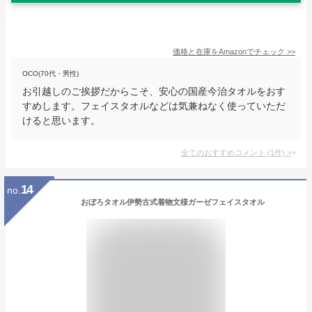
価格と在庫を
Amazon
でチェック
>>
OCO(70代・男性)
お引越しのご挨拶だからこそ、安心の国産今治タオルをおす
すめします。フェイスタオルなどは気兼ねなく使っていただ
けると思います。
全てのおすすめコメント
(
1
件)
>
14
no.
おぼろタオル伊勢古式着物文様ガーゼフェイスタオル