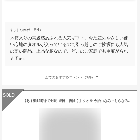
すしまん(50代・男性)
木箱入りの高級感あふれる人気ギフト。今治産のやさしい使
い心地のタオルが入っているので引っ越しのご挨拶にも人気
の高い商品。上品な柄なので、どこのご家庭でも重宝がられ
ますよ。
全てのおすすめコメント（3件）
SOLD
【あす楽14時まで対応 ※日・祝除く】タオル 今治白なみ～しらなみ～ 木箱入りタオルセット フェイスタオル・ハンドタオル / 香典返し 粗供養 タオルギフト 詰め合わせ 割引 出産内祝い お返し ご挨拶 引越し 内祝い 写真入り メッセージカード無料 名入れ 母の日