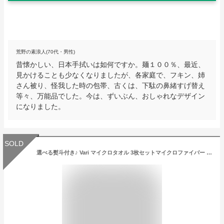
荒野の素浪人(70代・男性)
昔懐かしい、日本手拭いは如何ですか。麺１００％、最近、
見かけることも少なくなりましたが、各家庭で、フキン、姉
さん被り、怪我した時の包帯、古くは、下駄の鼻緒すげ替え
等々、万能品でした。今は、ずいぶん、おしゃれなデザイン
になりました。
SOLD
選べる熨斗付き♪ Vari マイクロタオル 3枚セットマイクロファイバー ふきん タオルハンカチ プチギフト お年賀 内祝 お返し お礼 ご挨拶 退職 引越し 北欧風 おしゃれ お祝い イベント バレンタインデー ホワイトデー ビンゴ コンペ 景品 ギフト プレゼント 記念品 粗品