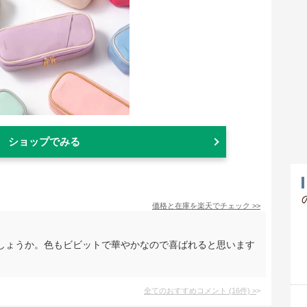
ショップでみる
価格と在庫を
楽天
でチェック
>>
しょうか。色もビビットで華やかなので喜ばれると思います
全てのおすすめコメント
(
16
件)
>