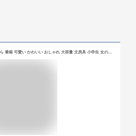
MAYACAT キラキラペンケース きらきら 筆箱 可愛い かわいい おしゃれ 大容量 文房具 小学生 女の子 中学生 高校生 プレゼント 入学祝い 猫 ビーズ 収納 持ち運び (パープル)