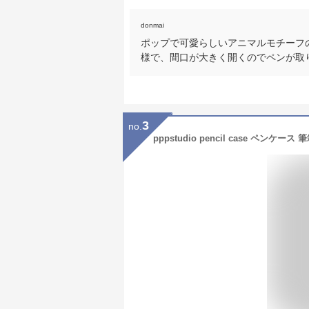
donmai
ポップで可愛らしいアニマルモチーフ
様で、間口が大きく開くのでペンが取
3
no.