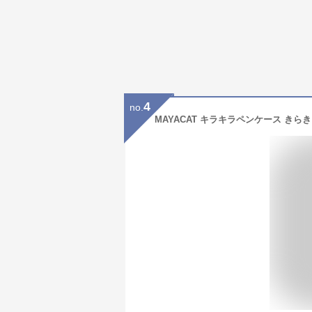
4
no.