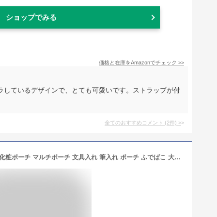
ショップでみる
価格と在庫を
Amazon
でチェック
>>
ラしているデザインで、とても可愛いです。ストラップが付
全てのおすすめコメント
(
2
件)
>
大容量 ペンケース 多機能 ペンポーチ 化粧ポーチ マルチポーチ 文具入れ 筆入れ ポーチ ふでばこ 大容量 文房具収納 文房具バッグ 筆記用具 小物入れ ツールペンケース 化粧品収納 化粧バッグ りょこバッグ ボックス型ペンケース 収納ポーチ