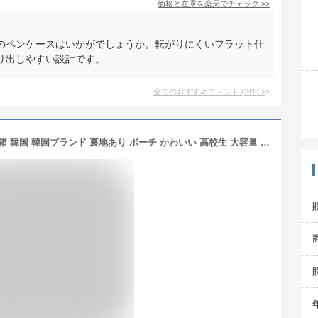
価格と在庫を
楽天
でチェック
>>
のペンケースはいかがでしょうか。転がりにくいフラット仕
り出しやすい設計です。
全てのおすすめコメント
(
2
件)
>
pppstudio pencil case ペンケース 筆箱 韓国 韓国ブランド 裏地あり ポーチ かわいい 高校生 大容量 レディース 丈夫 しっかり ファブリック コットン 布 おしゃれ 日本 販売 ギフト プレゼント