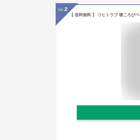
2
no.