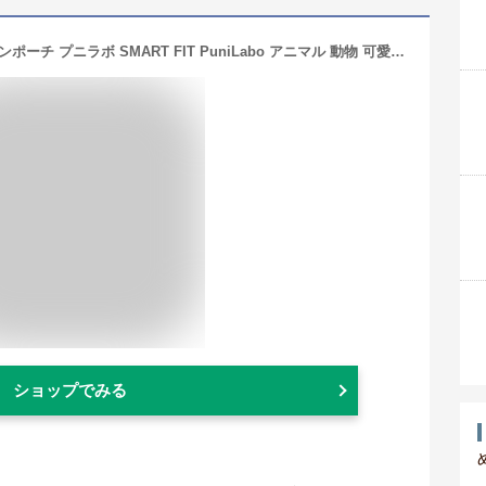
【 送料無料 】 リヒトラブ 寝ころびペンポーチ プニラボ SMART FIT PuniLabo アニマル 動物 可愛い ペンケース 筆箱 小物入れ かわいい 小学生 女の子 中学生 高校生 犬 柴犬 パグ 猫 三毛猫 ハチワレ ひよこ ペンギン 贈り物 プレゼント ギフト ノベルティー
ショップでみる