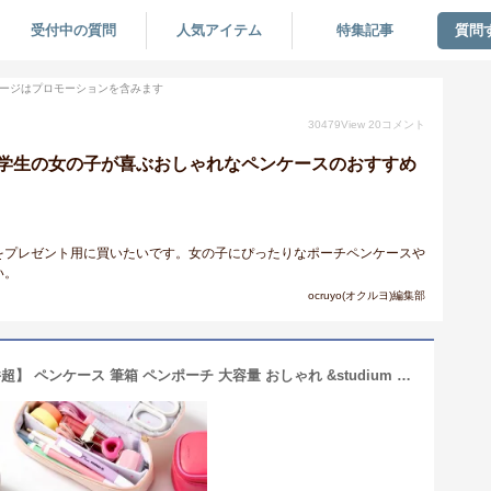
受付中の質問
人気アイテム
特集記事
質問
ージはプロモーションを含みます
30479
View
20
コメント
学生の女の子が喜ぶおしゃれなペンケースのおすすめ
をプレゼント用に買いたいです。女の子にぴったりなポーチペンケースや
い。
ocruyo(オクルヨ)編集部
【楽天1位&高評価4.66&レビュー100件超】 ペンケース 筆箱 ペンポーチ 大容量 おしゃれ &studium ガバッと開く 小学生 中学生 高校生 大学生 大人女子 大人 女性 多機能 かわいい シンプル 人気 新学期 入学 スリム 仕切り プレゼント くすみカラー PEN CASE gap