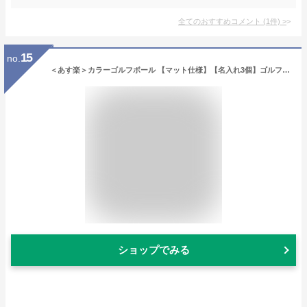
全てのおすすめコメント
(
1
件)
>
15
no.
＜あす楽＞カラーゴルフボール 【マット仕様】【名入れ3個】ゴルフ ボール 贈り物 ギフト プレゼント ホールインワン 記念品 ゴルフコンペ 景品 父の日 敬老の日 退職祝 誕生日 キャスコ kasco 包装無料
ショップでみる