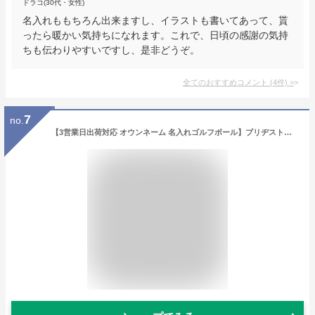
ドラコ(30代・女性)
名入れももちろん出来ますし、イラストも書いてあって、貰
ったら暖かい気持ちになれます。これで、日頃の感謝の気持
ちも伝わりやすいですし、是非どうぞ。
全てのおすすめコメント
(
4
件)
>
7
no.
【3営業日出荷対応 オウンネーム 名入れゴルフボール】ブリヂストン ツアーステージ エクストラディスタンス ホワイト 1ダース(12球) スピード納品 名前入りギフト コンペ賞品 景品 ホールインワン 記念品 父の日 還暦祝 誕生日プレゼント 退職記念 オンネームボール