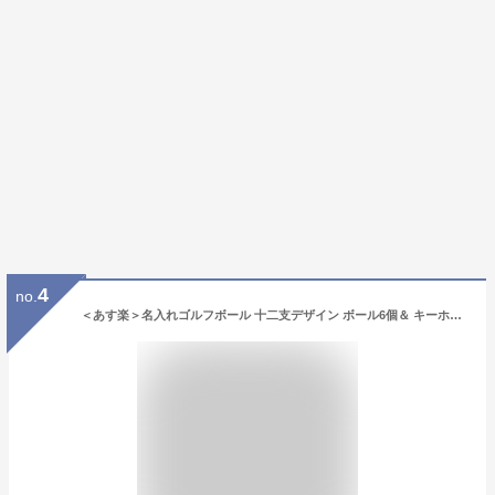
4
no.
＜あす楽＞名入れゴルフボール 十二支デザイン ボール6個＆ キーホルダー セット 干支【新年】【開運】【縁起物】【贈り物】【ギフト】【プレゼント】記念品 ゴルフコンペ 景品【父の日】【退職祝】【誕生日】ブリジストン スリクソン タイトリスト