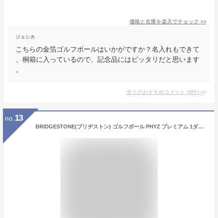
価格と在庫を
楽天
でチェック
>>
ジェシカ
こちらの金箔ゴルフボールはいかがですか？名入れもできて
、桐箱に入っているので、記念品にはピッタリだと思います
。
全てのおすすめコメント
(
8
件)
>
13
no.
BRIDGESTONE(ブリヂストン) ゴルフボール PHYZ プレミアム 1ダース(12個入り) ゴールドパール PMGX