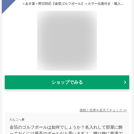
＜あす楽＞即日対応【金箔ゴルフボール】＜カラー台座付き・箱入り＞ 名入れ 贈り物 ギフト プレゼント ホールインワン 記念品 コンペ 父の日 敬老の日 退職祝 誕生日 還暦祝 包装込み ゴルフ ボール 名 入れ 高級 金沢金箔 金沢 金箔 還暦ゴルフボール
ショップでみる
価格と在庫を
楽天
でチェック
>>
だんごっ鼻
金箔のゴルフボールは如何でしょうか？名入れして部屋に飾
っておくには最高のボールだと思いますよ。贈り物に最適で