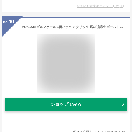
全てのおすすめコメント
(
1
件)
>
10
no.
MUXSAM ゴルフボール 6個パック メタリック 高い視認性 ゴールドカラー キラキラ 42.67mm 合成ゴム
ショップでみる
価格と在庫を
Amazon
でチェック
>>