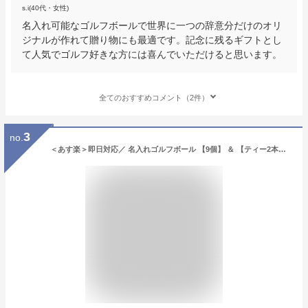
s.i(40代・女性)
名入れ可能なゴルフボールで世界に一つの辞意分だけのオリ
ジナルが作れて贈り物にも最適です。記念に残るギフトとし
て人気でゴルフ好きな方には喜んでいただけると思います。
全てのおすすめコメント（2件）
3
no.
＜あす楽＞即日対応／ 名入れゴルフボール 【9個】 ＆ 【ティー2本】／ 名前 入り ゴルフグッズ 贈り物 ギフト プレゼント ホールインワン 記念品 ゴルフコンペ 景品 父の日 敬老の日 クリスマス 退職祝 誕生日 ブリジストン スリクソン タイトリスト イラスト プリント