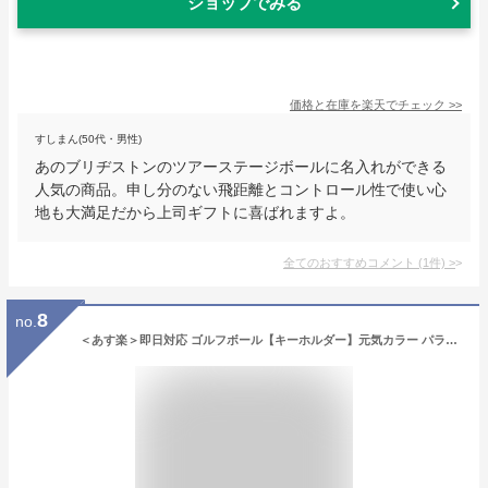
ショップでみる
価格と在庫を
楽天
でチェック
>>
すしまん(50代・男性)
あのブリヂストンのツアーステージボールに名入れができる
人気の商品。申し分のない飛距離とコントロール性で使い心
地も大満足だから上司ギフトに喜ばれますよ。
全てのおすすめコメント
(
1
件)
>
8
no.
＜あす楽＞即日対応 ゴルフボール【キーホルダー】元気カラー パラコード 1個 ゴルフ ボール 名 入れ 贈り物 ギフト プレゼント】ホールインワン 記念品 ゴルフコンペ 景品 父の日 敬老の日 退職祝 誕生日 包装無料 ネームプレート ゴルフ用品