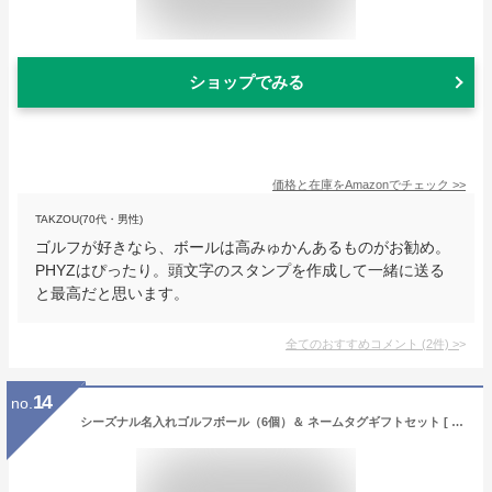
ショップでみる
価格と在庫を
Amazon
でチェック
>>
TAKZOU(70代・男性)
ゴルフが好きなら、ボールは高みゅかんあるものがお勧め。
PHYZはぴったり。頭文字のスタンプを作成して一緒に送る
と最高だと思います。
全てのおすすめコメント
(
2
件)
>
14
no.
シーズナル名入れゴルフボール（6個）＆ ネームタグギフトセット [ 誕生日プレゼント 男性 イラスト お名前印刷 プレゼント お名前入りゴルフ 父の日 ]10P03Dec16