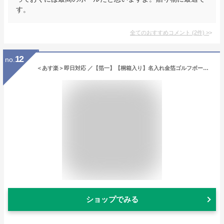
す。
全てのおすすめコメント
(
2
件)
>
12
no.
＜あす楽＞即日対応 ／【箔一】【桐箱入り】名入れ金箔ゴルフボール＆金箔ティー2本セット／名入れ 贈り物 ギフト プレゼント 金沢金箔 金箔 記念品 ゴルフコンペ 景品 敬老の日 父の日 退職祝 誕生日 還暦祝 包装込み 木箱 還暦ゴルフボール 還暦祝い
ショップでみる