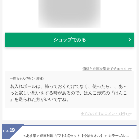
ショップでみる
価格と在庫を
楽天
でチェック
>>
一郎ちゃん(70代・男性)
名入れボールは、飾っておくだけでなく、使ったら、、あ～
っと寂しい思いをする時があるので、はんこ形式の『はんこ
』を送られた方がいいですね。
全てのおすすめコメント
(
1
件)
>
19
no.
＜あす楽＞即日対応 ギフト2点セット【今治タオル】＋ カラーゴルフボール【名入れ3個（赤）】還暦 贈り物 ギフト プレゼント ホールインワン 長寿 父の日 敬老の日 誕生日 オウンネーム 包装込み オウンネーム 還暦ゴルフボール