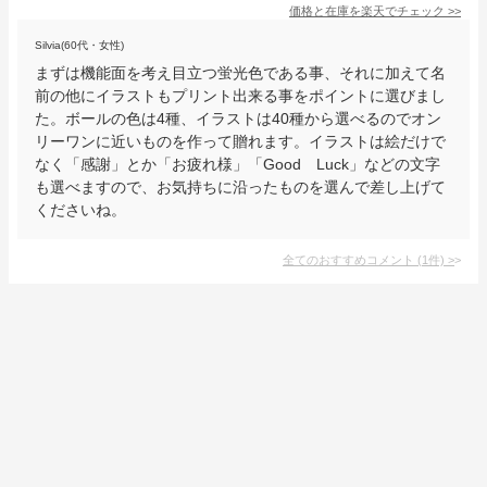
価格と在庫を
楽天
でチェック
>>
Silvia(60代・女性)
まずは機能面を考え目立つ蛍光色である事、それに加えて名
前の他にイラストもプリント出来る事をポイントに選びまし
た。ボールの色は4種、イラストは40種から選べるのでオン
リーワンに近いものを作って贈れます。イラストは絵だけで
なく「感謝」とか「お疲れ様」「Good Luck」などの文字
も選べますので、お気持ちに沿ったものを選んで差し上げて
くださいね。
全てのおすすめコメント
(
1
件)
>