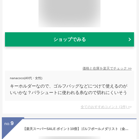
ショップでみる
価格と在庫を
楽天
でチェック
>>
nanacoco(40代・女性)
キーホルダーなので、ゴルフバッグなどにつけて使えるのが
いいかな？パラシュートに使われる糸なので切れにくいそう
全てのおすすめコメント
(
1
件)
>
9
no.
【楽天スーパーSALE ポイント10倍】ゴルフボールメダリスト（金）｜金沢金箔の箔一（はくいち）｜名入れ ギフト プレゼント ホールインワン ゴルフコンペ 景品 男性 女性 誕生日 入学祝い 就職祝い 卒業 定年 昇進 還暦 記念品 海外 土産 父の日 メンズ おしゃれ 昇進祝