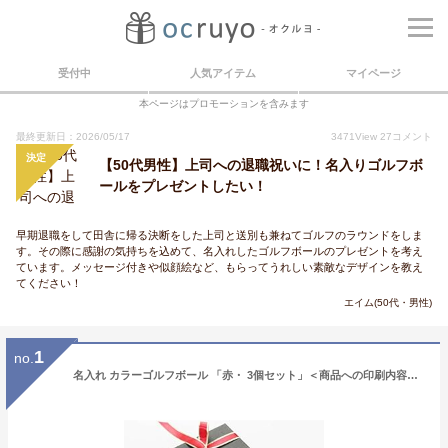
受付中
人気アイテム
マイページ
本ページはプロモーションを含みます
最終更新日：2026/05/17
3471
View
27
コメント
決定
【50代男性】上司への退職祝いに！名入りゴルフボ
ールをプレゼントしたい！
早期退職をして田舎に帰る決断をした上司と送別も兼ねてゴルフのラウンドをしま
す。その際に感謝の気持ちを込めて、名入れしたゴルフボールのプレゼントを考え
ています。メッセージ付きや似顔絵など、もらってうれしい素敵なデザインを教え
てください！
エイム(50代・男性)
1
no.
名入れ カラーゴルフボール 「赤・ 3個セット」＜商品への印刷内容は、ギフトの設定にチェックし、メッセージ欄に記入してください。なお、ここから→デザイン番号（1種類）【 】 名入れ1行目【 】 2行目【 】←ここまでをコピーして、メッセージ欄に貼り付けてから、必ず【 】内に記入してください。＞ 還暦デザイン ゴルフボール キャスコ オウンネーム