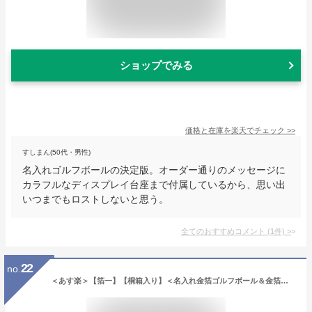
ショップでみる
価格と在庫を
楽天
でチェック
>>
すしまん(50代・男性)
名入れゴルフボールの決定版。オーダー通りのメッセージに
カラフルなディスプレイ台座まで付属しているから、思い出
いつまでもロストしないと思う。
全てのおすすめコメント
(
1
件)
>
22
no.
＜あす楽＞【箔一】【桐箱入り】＜名入れ金箔ゴルフボール＆金箔ティー2本セット＞ 名入れ 贈り物 ギフト プレゼント 金沢金箔 金箔 記念品 ゴルフコンペ 景品 敬老の日 父の日 退職祝 誕生日 還暦祝 包装込み 木箱