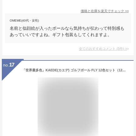
価格と在庫を
楽天
でチェック
>>
OMEME(40代・女性)
名前と似顔絵が入ったボールなら気持ちが伝わって特別感も
あっていいですよね。ギフト包装もしてくれますよ。
全てのおすすめコメント
(
5
件)
>
17
no.
「世界最多色」KAEDE(カエデ) ゴルフボール FLY 12色セット（12個入り）