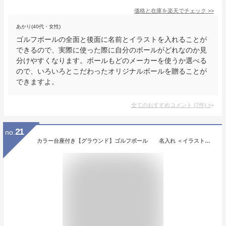
価格と在庫を
楽天
でチェック
>>
あかり(40代・女性)
ゴルフボールの全面と後面に名前とイラストを入れることが
できるので、実際に使った際に自分のボールがどれなのか見
分けやすくなります。ボールもどのメーカーを使うか選べる
ので、いろいろとこだわったオリジナルボールを贈ることが
できますよ。
全てのおすすめコメント
(
7
件)
>
21
no.
カラー台座付き【グラウンド】ゴルフボール 名入れ ＜イラストまたは写真入り＞ ギフト プレゼント ホールインワン 記念品 ゴルフコンペ 景品 父の日 敬老の日 退職祝 誕生日 還暦祝 包装込み ゴルフ ボール 名 入れ グランドゴルフボール