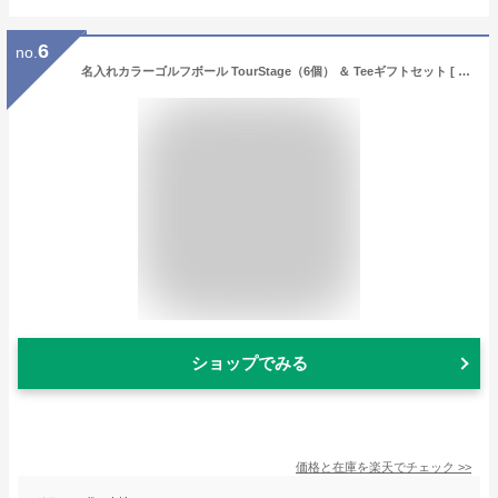
6
no.
名入れカラーゴルフボール TourStage（6個） ＆ Teeギフトセット [ 誕生日プレゼント 名入れ 退職 栄転 長寿 ゴルフ 男性 女性 イラスト お名前印刷 プレゼント お名前入りゴルフ 誕生日 カラー]10P03Dec16
ショップでみる
価格と在庫を
楽天
でチェック
>>