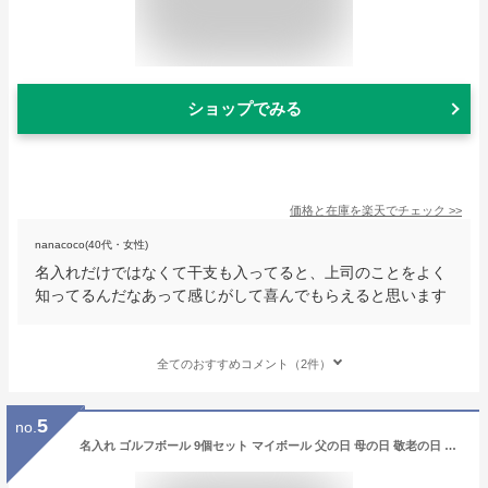
ショップでみる
価格と在庫を
楽天
でチェック
>>
nanacoco(40代・女性)
名入れだけではなくて干支も入ってると、上司のことをよく
知ってるんだなあって感じがして喜んでもらえると思います
全てのおすすめコメント（2件）
5
no.
名入れ ゴルフボール 9個セット マイボール 父の日 母の日 敬老の日 退職祝い 還暦祝い 誕生日 プレゼント 送料無料 コンペ 景品 お父さ