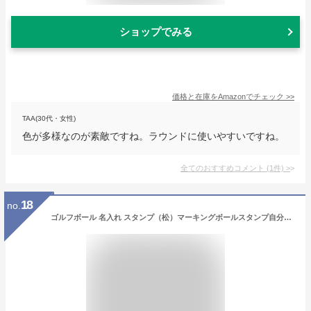
ショップでみる
価格と在庫を
Amazon
でチェック
>>
TAA(30代・女性)
色が多様なのが素敵ですね。ラウンドに使いやすいですね。
全てのおすすめコメント
(
1
件)
>
18
no.
ゴルフボール 名入れ スタンプ（松）マーキングボールスタンプ自分のボールが一目瞭然！ボールに押す名入れはんこ！【練習用 コース用】