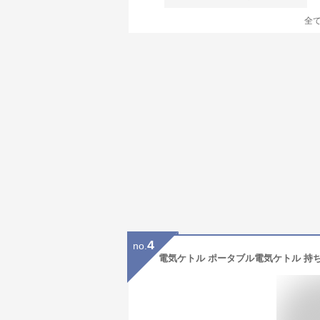
全
4
no.