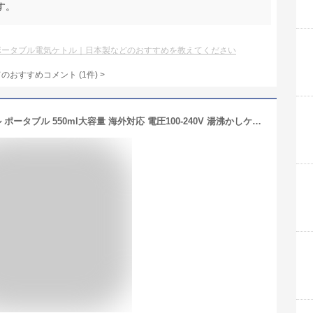
す。
ポータブル電気ケトル｜日本製などのおすすめを教えてください
てのおすすめコメント
(
1
件)
>
＼★期間限定300円OFF★／電気ケトル ポータブル 550ml大容量 海外対応 電圧100-240V 湯沸かしケトル 小型 6段階温度調節 保温機能 トラベルケトル 二重構造 旅行 一人用 プレゼント ギフト 防災グッズ アウトドア コンパクト 電気ポット 育児グッズ 持ち運び