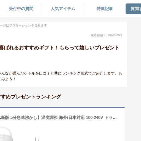
受付中の質問
人気アイテム
特集記事
質問
ージはプロモーションを含みます
最終更新日：2026/07/21
喜ばれるおすすめギフト！もらって嬉しいプレゼント
みんなが選んだケトルを口コミと共にランキング形式でご紹介します。も
てみよう！
すすめプレゼントランキング
Aliliyポータブル電気ケトル【2025冬革新版 5分急速沸かし】温度調節 海外/日本対応 100-240V トラベルケトル 400ML 小型 携帯 300W 湯沸かしケトル 保温 キャンプ・宿泊・トラベル・出張・車中泊・オフィス対応 持ち運びケトル ポータブル 電気ポット お湯・コーヒー・お茶・粉ミルク 一人用 ステンレス ギフト 二重構造 空焚き防止 PSE認証済み 2年保証 (ホワイト)