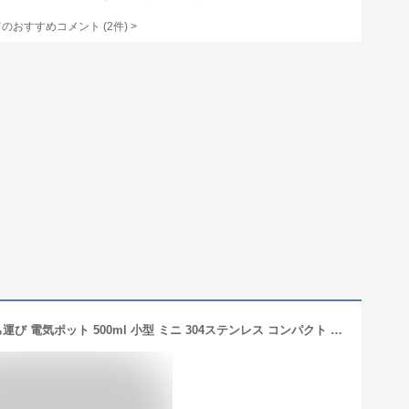
てのおすすめコメント
(
2
件)
>
電気ケトル ポータブル電気ケトル 持ち運び 電気ポット 500ml 小型 ミニ 304ステンレス コンパクト おしゃれ 電気ポット アウトドア 真空断熱 耐久 ケトル 湯沸し器 小型 持ちやすい 保温 保冷 コーヒー お茶 車