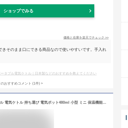
ショップでみる
価格と在庫を
楽天
でチェック
>>
できそのまま口にできる商品なので使いやすいです。手入れ
ポータブル電気ケトル｜日本製などのおすすめを教えてください
てのおすすめコメント
(
1
件)
>
【レビュー特典】電気ケトル ポータブル 電気ケトル 持ち運び 電気ポット480ml 小型 ミニ 保温機能付き ポータブルケトル 4段階温度設定 漏れ防止 自動電源OFF 空だき防止機能 5分で沸騰 PSE認証済