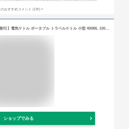
てのおすすめコメント
(
1
件)
>
【ポイント最大10倍エント必要+500円割引】電気ケトル ポータブル トラベルケトル 小型 400ML 100V 300W 低消費電力 持ち運びケトル 湯沸かし 一人暮らし 電気ポット トラベル 湯沸かし器 水筒 急速沸かし 空焚き防止 漏れない お湯ポット ステンレス 二重構造 育児グッズ
ショップでみる