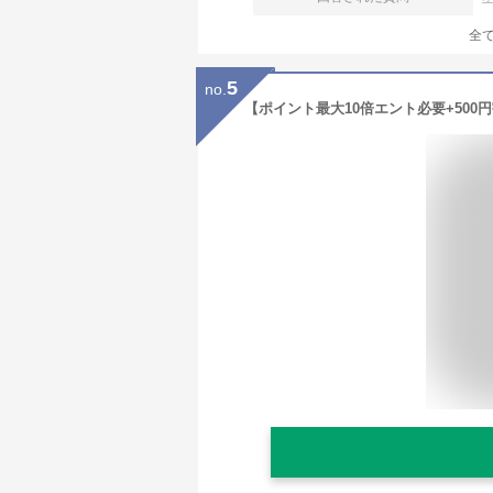
全
5
no.