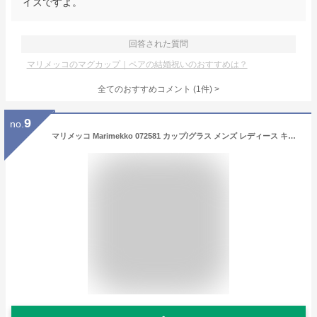
イズですよ。
回答された質問
マリメッコのマグカップ｜ペアの結婚祝いのおすすめは？
全てのおすすめコメント
(
1
件)
>
9
no.
マリメッコ Marimekko 072581 カップ/グラス メンズ レディース キッチン用品 食器 ウニッコ マグカップ コップ ペア 2個セット ラテマグ 250ml スモールマグ オイバ 洋食器 食卓 ギフト プレゼント おしゃれ Oiva Unikko mug 2.5dl 2pcs テラ×ピーチ