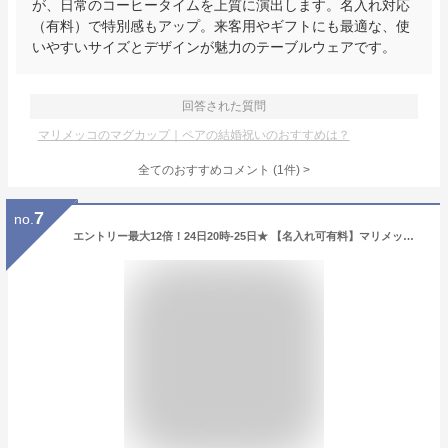
が、日常のコーヒータイムを上質に演出します。名入れ対応
（有料）で特別感もアップ。来客用やギフトにも最適な、使
いやすいサイズとデザインが魅力のテーブルウェアです。
回答された質問
マリメッコのマグカップ｜ペアの結婚祝いのおすすめは？
全てのおすすめコメント
(
1
件)
>
7
no.
エントリー最大12倍！24日20時-25日★ 【名入れ可有料】マリメッコ marimekko マグカップ コップ ペアセット 400ml ウニッコ MUKI グレー 73690 073690 195 洋食器 テーブルウェア 北欧食器 北欧 北欧雑貨 北欧デザイン【スペシャルラッピング660円(別売り)】