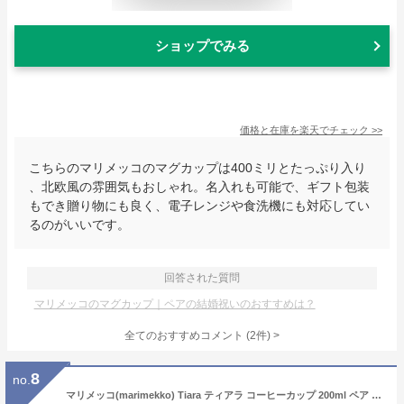
ショップでみる
価格と在庫を
楽天
でチェック
>>
こちらのマリメッコのマグカップは400ミリとたっぷり入り
、北欧風の雰囲気もおしゃれ。名入れも可能で、ギフト包装
もでき贈り物にも良く、電子レンジや食洗機にも対応してい
るのがいいです。
回答された質問
マリメッコのマグカップ｜ペアの結婚祝いのおすすめは？
全てのおすすめコメント
(
2
件)
>
8
no.
マリメッコ(marimekko) Tiara ティアラ コーヒーカップ 200ml ペア 074559-126／25AW 北欧 食器 マグカップ プレゼント おしゃれ かわいい ブランド 結婚祝い 内祝い 出産内祝い 出産祝い 結婚内祝い