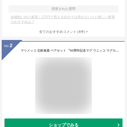
回答された質問
結婚祝い向け家電｜2万円で買える自分では買わないけど嬉しい家電
のおすすめは？
全てのおすすめコメント
(
4
件)
>
2
no.
マリメッコ 北欧食器 ペアセット 『60周年記念マグ ウニッコ マグカップ 2個セット(ペア)』 250ml 北欧 食器 マグ 花柄 おしゃれ かわいい 60thanniversary ブラック オレンジ ダークブルー イエロー レッド ダークチェリー イソウニッコ ピックイネンウニッコ
ショップでみる