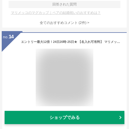
回答された質問
マリメッコのマグカップ｜ペアの結婚祝いのおすすめは？
全てのおすすめコメント
(
2
件)
>
14
no.
エントリー最大12倍！24日20時-25日★ 【名入れ可有料】 マリメッコ マグカップ コップ 250ml ペア 2個セット Seireeni セイレーニ ダークブルー×ミント 072253 856 名前入れ 北欧雑貨 北欧デザイン 北欧食器 テーブルウェア【スペシャルラッピング660円(別売り)】
ショップでみる