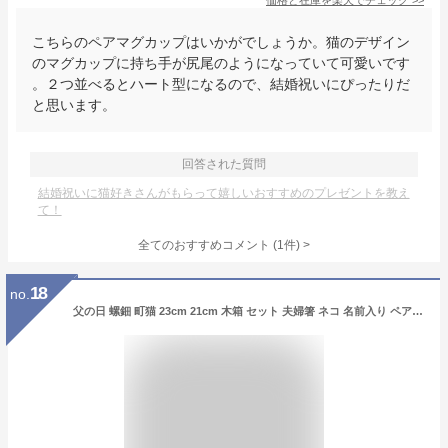
価格と在庫を
楽天
でチェック
>>
こちらのペアマグカップはいかがでしょうか。猫のデザイン
のマグカップに持ち手が尻尾のようになっていて可愛いです
。２つ並べるとハート型になるので、結婚祝いにぴったりだ
と思います。
回答された質問
結婚祝いに猫好きさんがもらって嬉しいおすすめのプレゼントを教え
て！
全てのおすすめコメント
(
1
件)
>
18
no.
父の日 螺鈿 町猫 23cm 21cm 木箱 セット 夫婦箸 ネコ 名前入り ペア 猫 お箸 プレゼント 結婚祝い 誕生日祝い 食洗機対応 お祝い 名入れ 豪華 記念日 贈り物 名前 誕生日 新婚 父 母 アニマル 可愛い