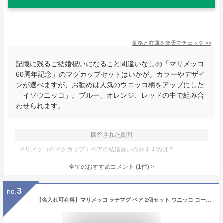
価格と在庫を
楽天
でチェック
>>
記憶に残るご結婚祝いになること間違いなしの「マリメッコ
60周年記念」のマグカップセットはいかが。カラーやデザイ
ンが選べますが、お勧めは人気のウニッコ柄をアップにした
「イソウニッコ」。ブルー、オレンジ、レッドの中で組み合
わせられます。
回答された質問
マリメッコのマグカップ｜ペアの結婚祝いのおすすめは？
全てのおすすめコメント
(
1
件)
>
3
no.
【名入れ可有料】マリメッコ ラテマグ ペア 2個セット ウニッコ コーヒーカップ スモール ナチュラルホワイト×ホワイト 072592 100 北欧雑貨 北欧デザイン テーブルウェア 北欧食器【スペシャルラッピング660円(別売り)】