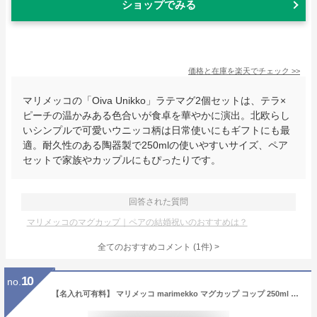
ショップでみる
価格と在庫を
楽天
でチェック
>>
マリメッコの「Oiva Unikko」ラテマグ2個セットは、テラ×
ピーチの温かみある色合いが食卓を華やかに演出。北欧らし
いシンプルで可愛いウニッコ柄は日常使いにもギフトにも最
適。耐久性のある陶器製で250mlの使いやすいサイズ、ペア
セットで家族やカップルにもぴったりです。
回答された質問
マリメッコのマグカップ｜ペアの結婚祝いのおすすめは？
全てのおすすめコメント
(
1
件)
>
10
no.
【名入れ可有料】 マリメッコ marimekko マグカップ コップ 250ml ペア 2個セット ダークワイン×パウダー 071828 133 北欧 食器 テーブルウェア 北欧食器 北欧雑貨 北欧デザイン 【スペシャルラッピング660円(別売り)】