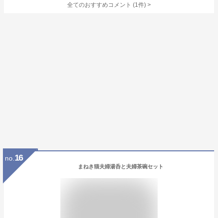
全てのおすすめコメント
(
1
件)
>
16
no.
まねき猫夫婦湯呑と夫婦茶碗セット