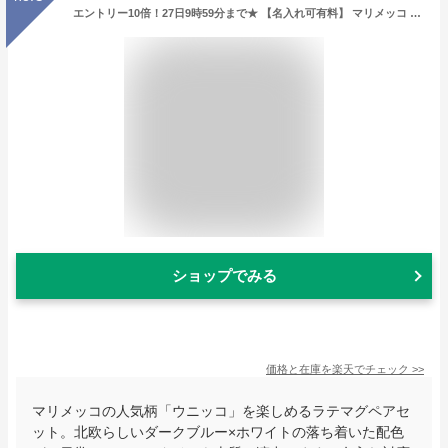
エントリー10倍！27日9時59分まで★ 【名入れ可有料】 マリメッコ ラテマグ ペア 2個セット UNIKKO ウニッコ コーヒーカップ スモール ダークブルー×ホワイト 072277 150 北欧雑貨 北欧デザイン 北欧食器 テーブルウェア【スペシャルラッピング660円(別売り)】
ショップでみる
価格と在庫を
楽天
でチェック
>>
マリメッコの人気柄「ウニッコ」を楽しめるラテマグペアセ
ット。北欧らしいダークブルー×ホワイトの落ち着いた配色