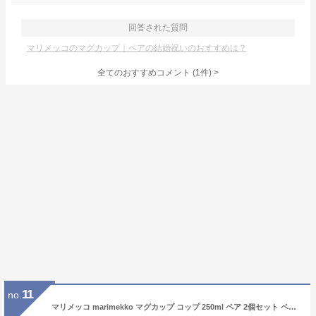
回答された質問
マリメッコのマグカップ｜ペアの結婚祝いのおすすめは？
全てのおすすめコメント
(
1
件)
>
11
no.
マリメッコ marimekko マグカップ コップ 250ml ペア 2個セット ペアマグ ウニッコ ハルカ セイレーニ 食器 テーブルウェア 北欧 北欧雑貨 北欧デザイン 北欧食器【スペシャルラッピング660円対応(別売り)】