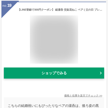
19
no.
【LINE登録で300円クーポン】 組湯呑 交趾花ねこ ペア ( 父の日 プレゼント 初任給 湯呑み 湯のみ セット 湯飲み おすすめ セット 清水焼 京焼 結婚 出産 内祝い 引き出物 金婚式 誕生日プレゼント 還暦祝い 古希 喜寿 米寿 退職 定年 プレゼント お祝い お返し お礼 )
ショップでみる
価格と在庫を
楽天
でチェック
>>
こちらの結婚祝いにもぴったりなペアの湯呑は、後ろ姿の黒