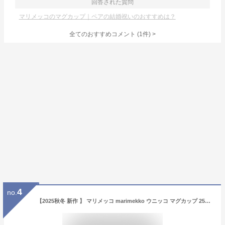
回答された質問
マリメッコのマグカップ｜ペアの結婚祝いのおすすめは？
全てのおすすめコメント
(
1
件)
>
4
no.
【2025秋冬 新作 】 マリメッコ marimekko ウニッコ マグカップ 250ml 2個セット （ホワイト×キャラメル×ウォームオレンジ） 074952 74952 182 Oiva Unikko Mug 2pcs 2,5dl 食器 コップ キッチン雑貨 花柄 陶器 北欧 おしゃれ ペア 【送料無料(一部地域を除く)】