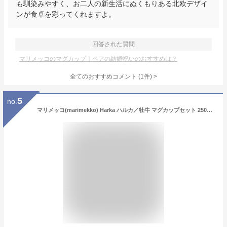
も馴染みやすく、お二人の新生活にぬくもりある北欧デザイ
ンが食卓を彩ってくれますよ。
回答された質問
マリメッコのマグカップ｜ペアの結婚祝いのおすすめは？
全てのおすすめコメント
(
1
件)
>
5
no.
マリメッコ(marimekko) Harka ハルカ／牡牛 マグカップセット 250ml ダークワイン×ダークレッド 072022-133／22AW /// ペア 北欧雑貨 赤 ブラウン 電子レンジ 食洗機対応 シンプル モダン フィンランド ブランド 食器 // ギフト プレゼント 贈り物