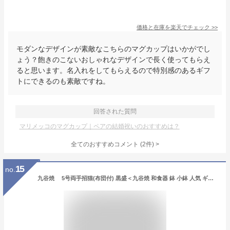
価格と在庫を
楽天
でチェック
>>
モダンなデザインが素敵なこちらのマグカップはいかがでし
ょう？飽きのこないおしゃれなデザインで長く使ってもらえ
ると思います。名入れをしてもらえるので特別感のあるギフ
トにできるのも素敵ですね。
回答された質問
マリメッコのマグカップ｜ペアの結婚祝いのおすすめは？
全てのおすすめコメント
(
2
件)
>
15
no.
九谷焼 5号両手招猫(布団付) 黒盛＜九谷焼 和食器 鉢 小鉢 人気 ギフト セット 贈り物 結婚祝い/内祝い/お返し＞