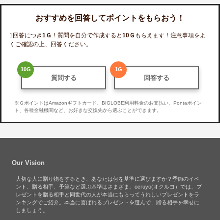
おすすめを回答してポイントをもらおう！
1回答につき
1
Ｇ
！質問を自分で作成すると
10
Ｇ
もらえます！注意事項をよ
くご確認の上、回答ください。
10
G
1
G
質問する
回答する
※ＧポイントはAmazonギフトカード、BIGLOBE利用料金のお支払い、Pontaポイン
ト、各種金融機関など、お好きな交換先から選ぶことができます。
Our Vision
大切な人に贈り物をするとき、あなたは何を基準に選びますか？季節のイベ
ント、贈る相手、予算など選ぶ基準はさまざま。ocruyo(オクルヨ）では、プ
レゼントを贈る相手と同世代の人が本当にもらってうれしいプレゼントをラ
ンキングでご紹介。本当に喜ばれるプレゼントを選んで、贈る相手を幸せに
しましょう。