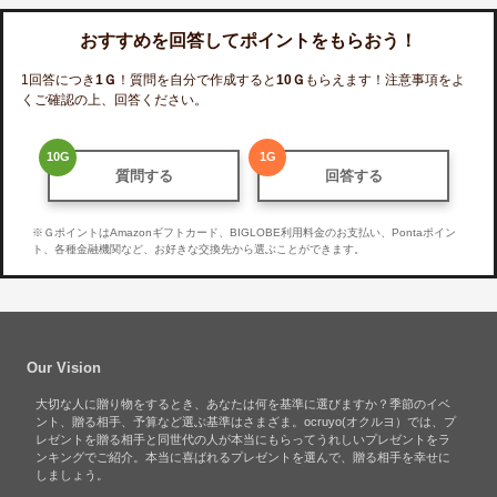
おすすめを回答してポイントをもらおう！
1回答につき
1
Ｇ
！質問を自分で作成すると
10
Ｇ
もらえます！注意事項をよ
くご確認の上、回答ください。
10
G
1
G
質問する
回答する
※ＧポイントはAmazonギフトカード、BIGLOBE利用料金のお支払い、Pontaポイン
ト、各種金融機関など、お好きな交換先から選ぶことができます。
Our Vision
大切な人に贈り物をするとき、あなたは何を基準に選びますか？季節のイベ
ント、贈る相手、予算など選ぶ基準はさまざま。ocruyo(オクルヨ）では、プ
レゼントを贈る相手と同世代の人が本当にもらってうれしいプレゼントをラ
ンキングでご紹介。本当に喜ばれるプレゼントを選んで、贈る相手を幸せに
しましょう。