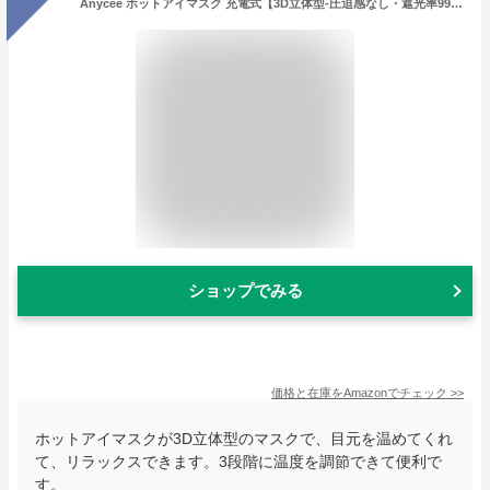
Anycee ホットアイマスク 充電式【3D立体型-圧迫感なし・遮光率99.99％】アイマスク ホット 睡眠用 3段階温度モード アイウォーマー サイズ調節可能 男女兼用 充電式アイマスク コードレス 繰り返し使える 目の疲れ 目を温めるグッズ 快眠グッズ 記念日 父の日 母の日 誕生日 クリスマス プレゼント (ピンク)
ショップでみる
価格と在庫を
Amazon
でチェック
>>
ホットアイマスクが3D立体型のマスクで、目元を温めてくれ
て、リラックスできます。3段階に温度を調節できて便利で
す。