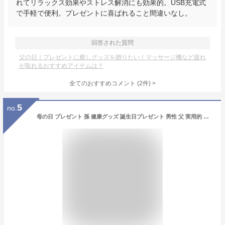
れてリラックス効果やストレス解消にも効果的。USB充電式
で手軽で便利。プレゼントに喜ばれること間違いなし。
回答された質問
父の日｜プレゼントに癒しグッズを贈りたい！マッサージ機など疲れ
が取れるおすすめアイテムは？
全てのおすすめコメント
(
2
件)
>
5
no.
母の日 プレゼント 孫 健康グッズ 誕生日プレゼント 男性 父 実用的 まごの手 癒しグッズ 名入れ ギフト 贈り物 名前入り 【 木製 孫の手 】 誕生日 70代 おじいちゃん おばあちゃん 祖父 祖母 祖父母 両親 還暦祝い 古希 お祝い 女性 喜寿 傘寿 祝い 記念品 まごのて