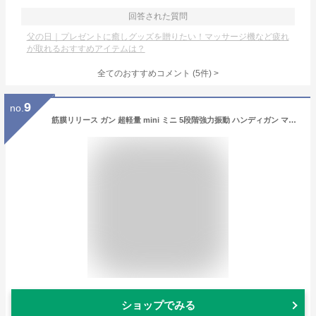
回答された質問
父の日｜プレゼントに癒しグッズを贈りたい！マッサージ機など疲れ
が取れるおすすめアイテムは？
全てのおすすめコメント
(
5
件)
>
9
no.
筋膜リリース ガン 超軽量 mini ミニ 5段階強力振動 ハンディガン マッサージガン フィットネス 健康器具 スポーツ リフレッシュ 高性能静音モニター搭載 全身 首 肩 腰 足 ふくらはぎ 振動 マシン 軽い プレゼント ギフト 保証付き
ショップでみる