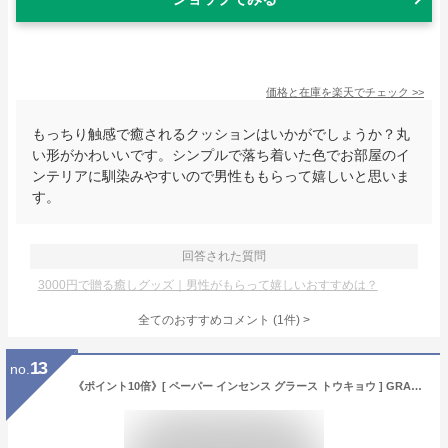
価格と在庫を
楽天
でチェック
>>
もっちり触感で癒されるクッションはいかがでしょうか？丸
い形がかわいいです。シンプルで落ち着いた色でお部屋のイ
ンテリアに馴染みやすいので男性ももらって嬉しいと思いま
す。
回答された質問
3000円で贈る癒しグッズ｜男性がもらって嬉しいおすすめは？
全てのおすすめコメント
(
1
件)
>
13
no.
《ポイント10倍》[ ペーパー インセンス グラース トウキョウ ] GRASSE TOKYO 取扱店 お香 紙 アロマ ブレンド フレグランス 香り 芳香 癒し リフレッシュ 調香 香水 シンプル 寝室 リビング 女性 女子 女子力 マッチ 15枚 お香セット