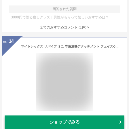
回答された質問
3000円で贈る癒しグッズ｜男性がもらって嬉しいおすすめは？
全てのおすすめコメント
(
1
件)
>
14
no.
マイトレックス リバイブ ミニ 専用温熱アタッチメント フェイスケア ハンディ ガン 振動マシン 小型 軽量 筋膜リリース プロ 肩 首 足 肩甲骨 腰 健康 癒し グッズ 実用的 プレゼント ギフト
ショップでみる