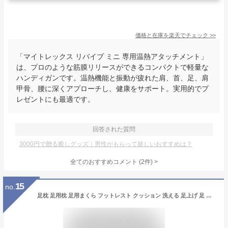
価格と在庫を
楽天
でチェック
>>
「マイトレックス リバイブ ミニ 専用温熱アタッチメント」
は、プロのような筋膜リリースができるコンパクトで軽量な
ハンディガンです。温熱機能と振動が疲れた肩、首、足、肩
甲骨、腰に深くアプローチし、健康をサポート。実用的でプ
レゼントにも最適です。
回答された質問
3000円で贈る癒しグッズ｜男性がもらって嬉しいおすすめは？
全てのおすすめコメント
(
2
件)
>
15
no.
足枕 足用枕 足用まくら フットレスト クッション 洗える 足上げ 足 枕 まくら 女性 男性 足 を 上げる 高くする 足置き 足置き枕 あしまくら 腰痛 フットピロー 快眠 安眠 足の疲れ 健康 リラックス 癒やし グッズ フットケア