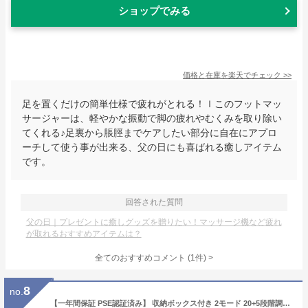
ショップでみる
価格と在庫を
楽天
でチェック
>>
足を置くだけの簡単仕様で疲れがとれる！ｌこのフットマッ
サージャーは、軽やかな振動で脚の疲れやむくみを取り除い
てくれる♪足裏から脹脛までケアしたい部分に自在にアプロ
ーチして使う事が出来る、父の日にも喜ばれる癒しアイテム
です。
回答された質問
父の日｜プレゼントに癒しグッズを贈りたい！マッサージ機など疲れ
が取れるおすすめアイテムは？
全てのおすすめコメント
(
1
件)
>
8
no.
【一年間保証 PSE認証済み】 収納ボックス付き 2モード 20+5段階調節 ガン 軽量 マッサージガン 筋膜リリースガン 電動マッサージャー器 ハンディマッサージャー ボディケア 全身 筋膜ケア 可動式アーム リラクゼーション器 健康グッズ 便利 マッサージ ガン