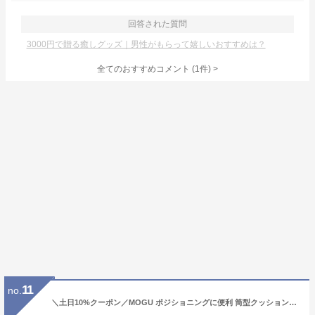
回答された質問
3000円で贈る癒しグッズ｜男性がもらって嬉しいおすすめは？
全てのおすすめコメント
(
1
件)
>
11
no.
＼土日10%クーポン／MOGU ポジショニングに便利 筒型クッション | 抱き枕 ビーズクッション 可愛い 抱きまくら クッション 快眠グッズ 癒しグッズ マクラ おしゃれ だきまくら ビーズ モグ ピロー ギフト ビーズ枕 パウダービーズ 横向き 横寝 プレゼント 敬老の日