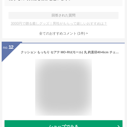
回答された質問
3000円で贈る癒しグッズ｜男性がもらって嬉しいおすすめは？
全てのおすすめコメント
(
1
件)
>
12
no.
クッション もっちり セアテ MO-RU(モール) 丸 約直径40×6cm チェアクッション もちもち 尻 負担軽減 背あて 枕 姿勢サポート リモート 癒し 長時間 車 読書 年中 IK
ショップでみる