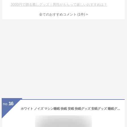
3000円で贈る癒しグッズ｜男性がもらって嬉しいおすすめは？
全てのおすすめコメント
(
1
件)
>
16
no.
ホワイト ノイズ マシン睡眠 快眠 安眠 快眠グッズ 安眠グッズ 睡眠グッズ イヤホン入力 不眠 睡眠改善 集中力アップ 勉強 騒音 雑音 防音 遮音 ナイトライト 哺乳ライト USB充電式 集中力対策 リラックス 海の音 夏夜 赤ちゃん 胎内音 出産祝い ギフト