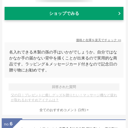
ショップでみる
価格と在庫を
楽天
でチェック
>>
名入れできる木製の孫の手はいかがでしょうか。自分ではな
かなか手の届かない背中を掻くことが出来るので実用的な商
品です。ラッピング＆メッセージカード付きなので記念日の
贈り物にお勧めです。
回答された質問
父の日｜プレゼントに癒しグッズを贈りたい！マッサージ機など疲れ
が取れるおすすめアイテムは？
全てのおすすめコメント
(
1
件)
>
6
no.