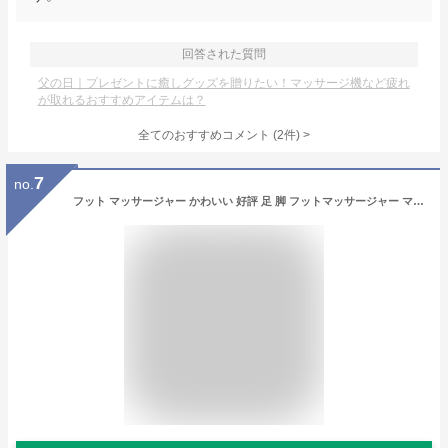
回答された質問
父の日｜プレゼントに癒しグッズを贈りたい！マッサージ機など疲れ
が取れるおすすめアイテムは？
全てのおすすめコメント
(
2
件)
>
7
no.
フット マッサージャー かわいい 好評 足 脚 フットマッサージャー マッサージ もみほぐし クッション ピロー ぶるぶる ふくらはぎ 癒し 振動 足ぶるぶるる かわいい 動物 キャラクター 雑貨