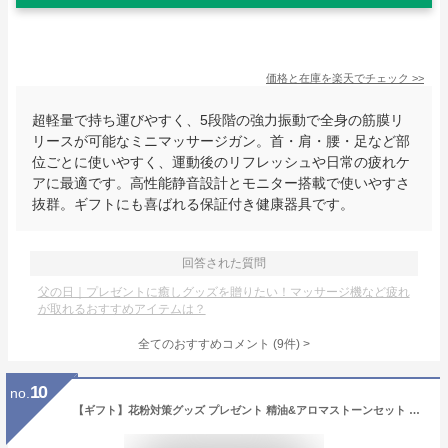
価格と在庫を
楽天
でチェック
>>
超軽量で持ち運びやすく、5段階の強力振動で全身の筋膜リ
リースが可能なミニマッサージガン。首・肩・腰・足など部
位ごとに使いやすく、運動後のリフレッシュや日常の疲れケ
アに最適です。高性能静音設計とモニター搭載で使いやすさ
抜群。ギフトにも喜ばれる保証付き健康器具です。
回答された質問
父の日｜プレゼントに癒しグッズを贈りたい！マッサージ機など疲れ
が取れるおすすめアイテムは？
全てのおすすめコメント
(
9
件)
>
10
no.
【ギフト】花粉対策グッズ プレゼント 精油&アロマストーンセット ラッピング済 ギフト 贈り物 花粉 アロマ エッセンシャルオイル アロマストーン 花粉対策ブレンドエッセンシャルオイル アロマオイル