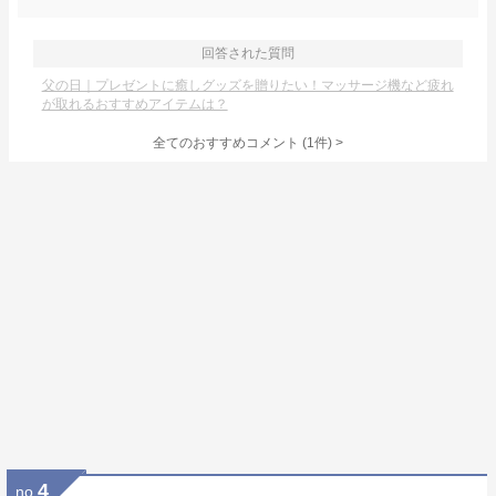
回答された質問
父の日｜プレゼントに癒しグッズを贈りたい！マッサージ機など疲れ
が取れるおすすめアイテムは？
全てのおすすめコメント
(
1
件)
>
4
no.