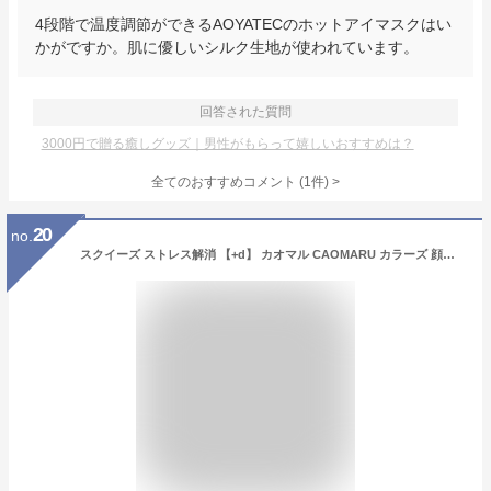
4段階で温度調節ができるAOYATECのホットアイマスクはい
かがですか。肌に優しいシルク生地が使われています。
回答された質問
3000円で贈る癒しグッズ｜男性がもらって嬉しいおすすめは？
全てのおすすめコメント
(
1
件)
>
20
no.
スクイーズ ストレス解消 【+d】 カオマル CAOMARU カラーズ 顔丸 かおまる 日本製 グリップ 握る 疲れ ヒーリング ユニーク おもしろグッズ 雑貨 おもちゃ かわいい インテリア雑貨 グッズ 癒しグッズ デザイン オブジェ オフィス プレゼント 贈り物 ギフト 誕生日 敬老の日