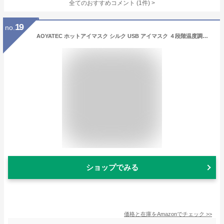
全てのおすすめコメント
(
1
件)
>
19
no.
AOYATEC ホットアイマスク シルク USB アイマスク ４段階温度調節 電熱式 タイマー機能 自由調節可 洗えるカバー 繰り返し使え 収納バッグ付き
ショップでみる
価格と在庫を
Amazon
でチェック
>>