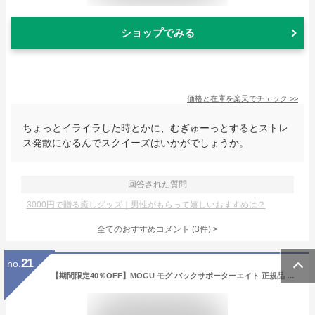
ショップでみる
価格と在庫を
楽天
でチェック
>>
ちょっとイライラした時とかに、むぎゅーっとするとストレ
ス発散になるんでスクイーズはいかがでしょうか。
回答された質問
3000円で贈る癒しグッズ｜男性がもらって嬉しいおすすめは？
全てのおすすめコメント
(
3
件)
>
21
no.
【期間限定40％OFF】MOGU モグ バックサポーターエイト 正規品 日本製 パウダービーズ BACK SUPPORTER 8の字型 サポーター 背当て クッション デスクワーク 在宅 無地 ブラック ライトグリーン オレンジ ロイヤルブルー レッド【クリスマス】