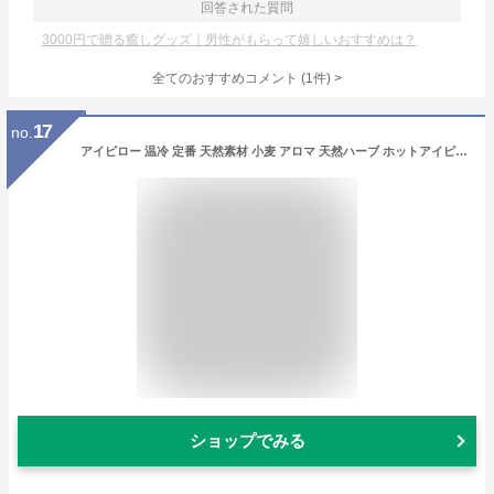
回答された質問
3000円で贈る癒しグッズ｜男性がもらって嬉しいおすすめは？
全てのおすすめコメント
(
1
件)
>
17
no.
アイピロー 温冷 定番 天然素材 小麦 アロマ 天然ハーブ ホットアイピロー ホットアイマスク 繰り返し ホット 電子レンジ クール 冷蔵庫 アイケア用品 リラクゼーショングッズ リラックス マッサージ 安眠グッズ Beauwell ビューウェル On to me オントミー 206-34
ショップでみる