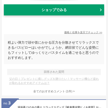
ショップでみる
価格と在庫を
楽天
でチェック
>>
程よい弾力で頭や首にかかる圧力を分散させてリラックスで
きるバスピローはいかがでしょうか。網目状でどんな姿勢に
もフィットしてゆっくりとバスタイムを過ごせると思うので
おすすめします。
回答された質問
父の日｜プレゼントに癒しグッズを贈りたい！マッサージ機など疲れ
が取れるおすすめアイテムは？
全てのおすすめコメント
(
1
件)
>
3
no.
温浴器 ひのきの香り リラックスグッズ【岐阜県木曽ヒノキ使用】お風呂 自宅 温活 癒し 冷えとり 妊活 温泉 入浴グッズ 温め バスグッズ 贈り物 ホワイトデー ギフト プレゼント【送料無料】【クーポン対象】