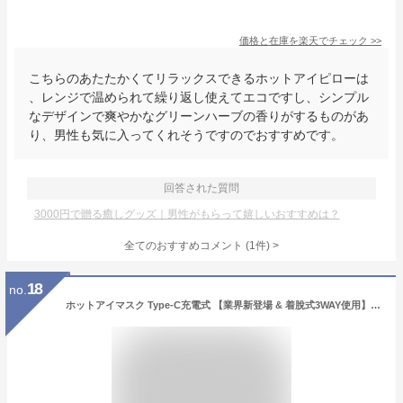
価格と在庫を
楽天
でチェック
>>
こちらのあたたかくてリラックスできるホットアイピローは
、レンジで温められて繰り返し使えてエコですし、シンプル
なデザインで爽やかなグリーンハーブの香りがするものがあ
り、男性も気に入ってくれそうですのでおすすめです。
回答された質問
3000円で贈る癒しグッズ｜男性がもらって嬉しいおすすめは？
全てのおすすめコメント
(
1
件)
>
18
no.
ホットアイマスク Type-C充電式 【業界新登場 & 着脫式3WAY使用】 アイウォーマー 目元エステ コードレス (加熱+ 振動モード+クール) 睡眠用 遮光 快眠グッズ 3段階温度 温冷両用 15分切タイマー 軽量 薄型 サイズ調整可能 圧迫感なし 出張 旅行 昼休み 就寝前 男女兼用 誕生日ギフト 母の日プレゼント 日本語取扱説明書 (ブルー)