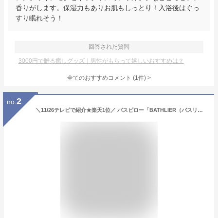
香りがします。保湿力もありお肌もしっとり！入浴後はぐっ
すり眠れそう！
回答された質問
3000円で贈る癒しグッズ｜男性がもらって嬉しいおすすめは？
全てのおすすめコメント
(
1
件)
>
2
no.
＼11/26テレビで紹介★楽天1位／ バスピロー「BATHLIER（バスリエ）」大人の休日バスピロー（ミドル）【お風呂枕 まくら 枕 ピロー 半身浴 速乾 お風呂グッズ 健康 クッション リラックス ギフト 誕生日 プレゼント バスグッズ】