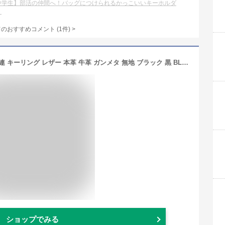
中学生】部活の仲間へ！バッグにつけられるかっこいいキーホルダ
？
てのおすすめコメント
(
1
件)
>
ダンヒル dunhill キーケース メンズ 6連 キーリング レザー 本革 牛革 ガンメタ 無地 ブラック 黒 BLACK ブランド 19f2f50sg001r-bkg
ショップでみる