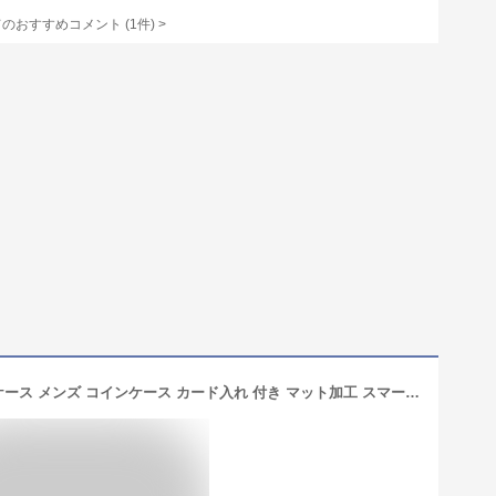
てのおすすめコメント
(
1
件)
>
【4h限定20%off】クロコダイル キーケース メンズ コインケース カード入れ 付き マット加工 スマートキー ミニ財布 キーホルダー 革 本革 車 バイク 全6色 プレゼント 4FA (06001244-mens-1r)