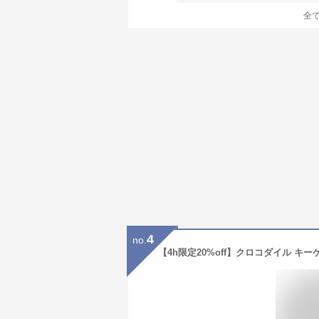
全
4
no.