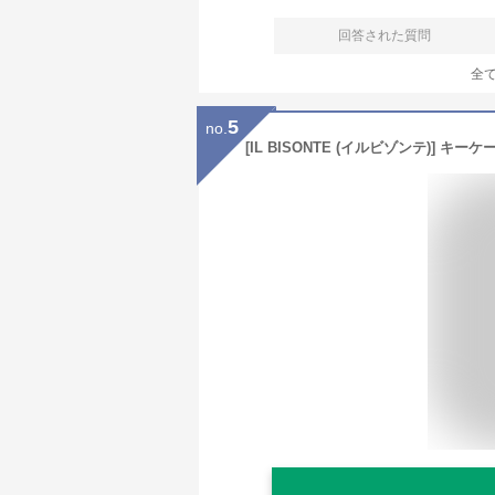
回答された質問
全
5
no.