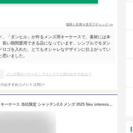
価格と在庫を
楽天
でチェック
>>
ド、「ダンヒル」が作るメンズ用キーケースで、素材には本
、長い期間愛用できる品になっています。シンプルでモダン
ドロゴを入れた、とてもオシャレなデザインに仕上がってい
と思いました。
メンズ用キーケース｜ブランドで人気のおすすめは？
てのおすすめコメント
(
1
件)
>
[ノイ インテレッセ] ノイインテレッセ キーケース 当社限定 シャッテン2.0 メンズ 0525 Neu interesse Schatten2.0 別注モデル ハイブリッドレザー コインケース 小銭入れ 【06】グリーン