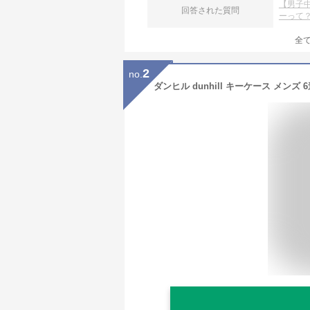
【男子
回答された質問
ーって
全
2
no.