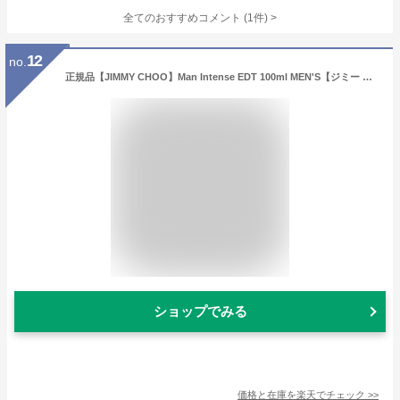
全てのおすすめコメント
(
1
件)
>
12
no.
正規品【JIMMY CHOO】Man Intense EDT 100ml MEN'S【ジミー チュウ】マン インテンス EDT・SP 100ml [香水・フレグランス:フルボトル:メンズ・男性用]
ショップでみる
価格と在庫を
楽天
でチェック
>>