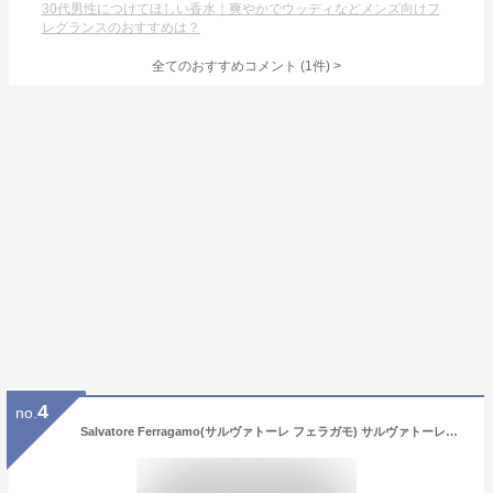
30代男性につけてほしい香水｜爽やかでウッディなどメンズ向けフ
レグランスのおすすめは？
全てのおすすめコメント
(
1
件)
>
4
no.
Salvatore Ferragamo(サルヴァトーレ フェラガモ) サルヴァトーレフェラガモ ウォモ カジュアルライフ EDT ウッディグリーン 30ミリリットル (x 1)