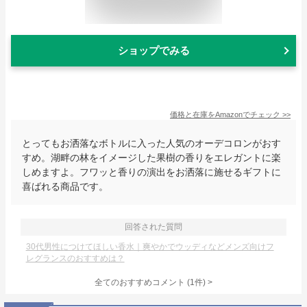
ショップでみる
価格と在庫を
Amazon
でチェック
>>
とってもお洒落なボトルに入った人気のオーデコロンがおす
すめ。湖畔の林をイメージした果樹の香りをエレガントに楽
しめますよ。フワッと香りの演出をお洒落に施せるギフトに
喜ばれる商品です。
回答された質問
30代男性につけてほしい香水｜爽やかでウッディなどメンズ向けフ
レグランスのおすすめは？
全てのおすすめコメント
(
1
件)
>