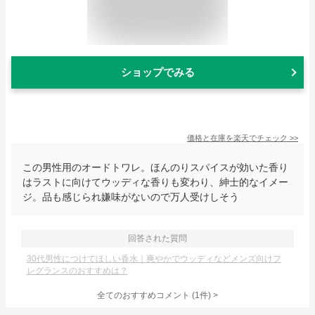
ショップでみる
価格と在庫を
楽天
でチェック
>>
この男性用のオードトワレ。ほんのりスパイスが効いた香り
はラストに向けてウッディな香りも変わり、紳士的なイメー
ジ。品も感じられ嫌味がないので万人受けしそう
回答された質問
30代男性につけてほしい香水｜爽やかでウッディなどメンズ向けフ
レグランスのおすすめは？
全てのおすすめコメント
(
1
件)
>