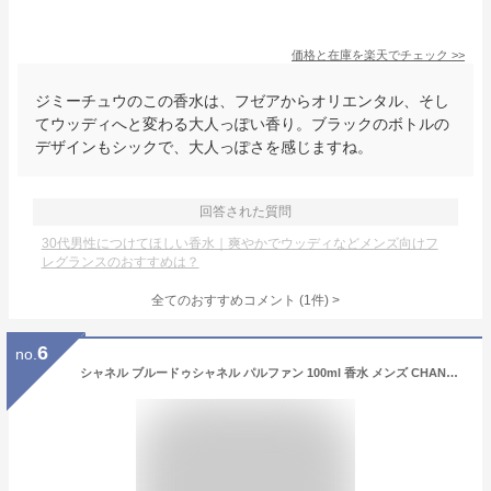
価格と在庫を
楽天
でチェック
>>
ジミーチュウのこの香水は、フゼアからオリエンタル、そし
てウッディへと変わる大人っぽい香り。ブラックのボトルの
デザインもシックで、大人っぽさを感じますね。
回答された質問
30代男性につけてほしい香水｜爽やかでウッディなどメンズ向けフ
レグランスのおすすめは？
全てのおすすめコメント
(
1
件)
>
6
no.
シャネル ブルードゥシャネル パルファン 100ml 香水 メンズ CHANEL 男性用 BLEU DE CHANEL PARFUM [71801] [3F-C8]