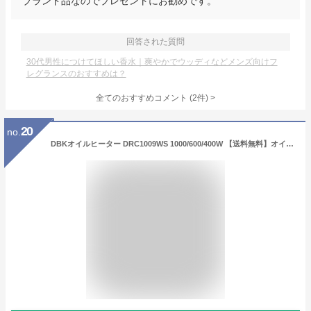
ブランド品なのでプレゼントにお勧めです。
回答された質問
30代男性につけてほしい香水｜爽やかでウッディなどメンズ向けフ
レグランスのおすすめは？
全てのおすすめコメント
(
2
件)
>
20
no.
DBKオイルヒーター DRC1009WS 1000/600/400W 【送料無料】オイルヒーターシンプルモデル ドイツDBKオイルヒーター 【メーカー直送の為、代引き不可】