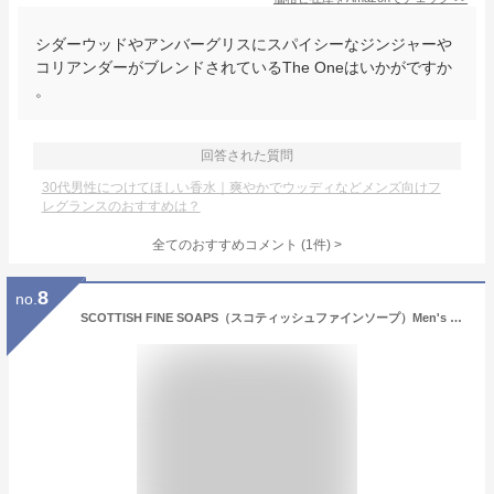
シダーウッドやアンバーグリスにスパイシーなジンジャーや
コリアンダーがブレンドされているThe Oneはいかがですか
。
回答された質問
30代男性につけてほしい香水｜爽やかでウッディなどメンズ向けフ
レグランスのおすすめは？
全てのおすすめコメント
(
1
件)
>
8
no.
SCOTTISH FINE SOAPS（スコティッシュファインソープ）Men's Grooming（メンズグルーミング）【オードトワレ（シスル＆ブラックペッパー）】スコットランド製 香水 メンズ 男性用 プレゼント 英国 紳士 エレガント ブラックペッパー サンダルウッド ウッディー