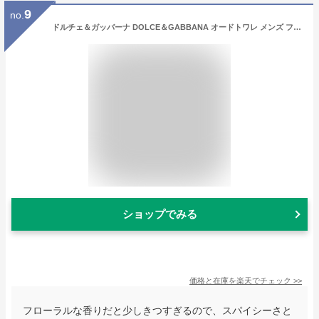
9
no.
ドルチェ＆ガッバーナ DOLCE＆GABBANA オードトワレ メンズ フレグランス ザ・ワン フォーメン EDT 150ml エキゾチック オリエンタル スパイシー ウッディ グレープフルーツ シダー モダン エレガント セクシー プレゼント ギフト 誕生日 フレグランス 香水
ショップでみる
価格と在庫を
楽天
でチェック
>>
フローラルな香りだと少しきつすぎるので、スパイシーさと