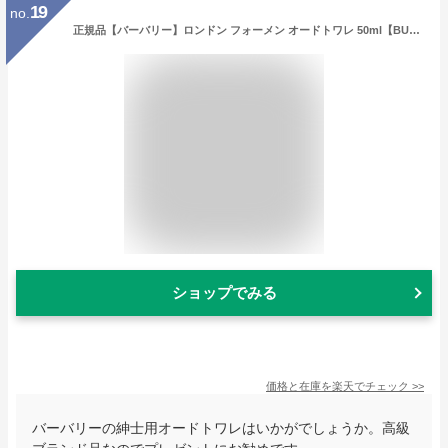
19
no.
正規品【バーバリー】ロンドン フォーメン オードトワレ 50ml【BURBERRY】Burberry London FOR MEN EDT 50ml【香水・フレグランス:フルボトル:メンズ・男性用】【バーバリー香水ロンドン】
ショップでみる
価格と在庫を
楽天
でチェック
>>
バーバリーの紳士用オードトワレはいかがでしょうか。高級