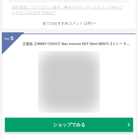
30代男性につけてほしい香水｜爽やかでウッディなどメンズ向けフ
レグランスのおすすめは？
全てのおすすめコメント
(
1
件)
>
5
no.
正規品【JIMMY CHOO】Man Intense EDT 50ml MEN'S【ジミー チュウ】マン インテンス EDT・SP 50ml [香水・フレグランス:フルボトル:メンズ・男性用]
ショップでみる