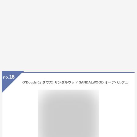
16
no.
O’Douds (オダウズ) サンダルウッド SANDALWOOD オーデパルファン ( 香水 メンズ / レディース ) オールナチュラル/ヴィーガン/フレグランス/白檀 (50ml)