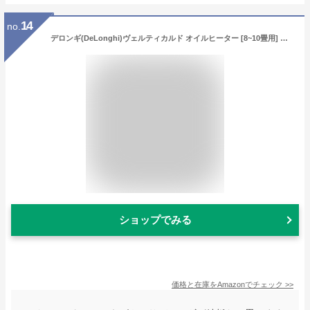
14
no.
デロンギ(DeLonghi)ヴェルティカルド オイルヒーター [8~10畳用] ゼロ風暖房 カモミールホワイト RHJ21F0812-WH
ショップでみる
価格と在庫を
Amazon
でチェック
>>