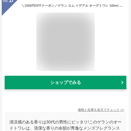
17
no.
＼1000円OFFクーポン／ゲラン ロム イデアル オーデトワレ 100ml 香水 メンズ GUERLAIN L'HOMME IDEAL EDT [01863] [np1]
ショップでみる
価格と在庫を
楽天
でチェック
>>
清涼感のある香りは30代の男性にピッタリ!このゲランのオー
ドトワレは、清潔な香りの余韻が秀逸なメンズフレグランス