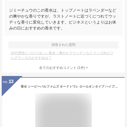
ジミーチュウのこの香水は、トップノートはラベンダーなど
の爽やかな香りですが、ラストノートに近づくにつれてウッ
ディな香りに変化していきます。ビジネスというよりはお休
みの日におすすめの香水です。
回答された質問
30代男性につけてほしい香水｜爽やかでウッディなどメンズ向けフ
レグランスのおすすめは？
全てのおすすめコメント
(
1
件)
>
13
no.
香水 シーピーパルファムズ オードトワレ ロールオンタイプ ハイブラ フレグランス メンズ レディース ユニセックス ギフト プレゼント サボン 人気 フローラル ウッディー 友達 年末年始 クリスマス シトラス 旅行 携帯 持ち運び 通勤 セクシー 通学 お試し 送料無料