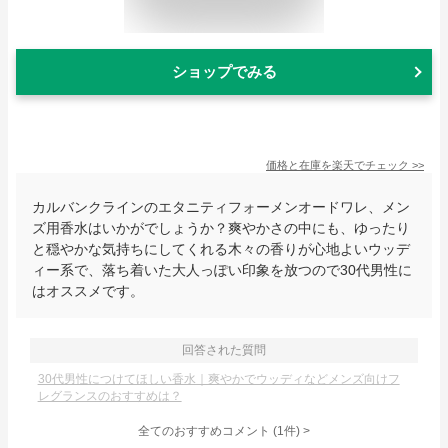
ショップでみる
価格と在庫を
楽天
でチェック
>>
カルバンクラインのエタニティフォーメンオードワレ、メン
ズ用香水はいかがでしょうか？爽やかさの中にも、ゆったり
と穏やかな気持ちにしてくれる木々の香りが心地よいウッデ
ィー系で、落ち着いた大人っぽい印象を放つので30代男性に
はオススメです。
回答された質問
30代男性につけてほしい香水｜爽やかでウッディなどメンズ向けフ
レグランスのおすすめは？
全てのおすすめコメント
(
1
件)
>