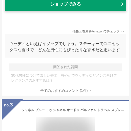
ショップでみる
価格と在庫を
Amazon
でチェック
>>
ウッディといえばイソップでしょう。スモーキーでユニセッ
クスな香りで、どんな男性にもぴったりな香水だと思います
回答された質問
30代男性につけてほしい香水｜爽やかでウッディなどメンズ向けフ
レグランスのおすすめは？
全てのおすすめコメント
(
1
件)
>
3
no.
シャネル ブルー ドゥ シャネル オードゥ パルファム トラベル スプレイ 3x20ml 香水 メンズ 香水 メンズ （リフィル3本セット） CHANEL 男性用 EDP REFILLS [3102]