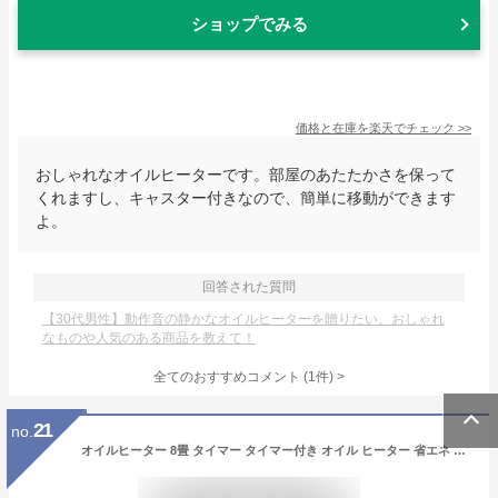
ショップでみる
価格と在庫を
楽天
でチェック
>>
おしゃれなオイルヒーターです。部屋のあたたかさを保って
くれますし、キャスター付きなので、簡単に移動ができます
よ。
回答された質問
【30代男性】動作音の静かなオイルヒーターを贈りたい。おしゃれ
なものや人気のある商品を教えて！
全てのおすすめコメント
(
1
件)
>
21
no.
オイルヒーター 8畳 タイマー タイマー付き オイル ヒーター 省エネ 小型 安全 おしゃれ 静音 足元 キャスター付き タイマー設定 温度調節 3段階 エコモード搭載 ストーブ 暖房 脱衣所 オフィス