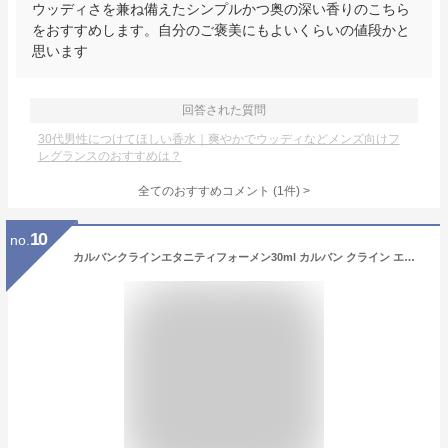
ウッディさを兼ね備えたシンプルかつ奥の深い香りのこちら
をおすすめします。自分のご褒美にもよいくらいの値段かと
思います
回答された質問
30代男性につけてほしい香水｜爽やかでウッディなどメンズ向けフ
レグランスのおすすめは？
全てのおすすめコメント
(
1
件)
>
10
no.
カルバンクラインエタニティフォーメン30ml カルバン クライン エタニティ フォーメン オードトワレ メンズ 香水 30ml フレッシュ ウッディ 変化 送料無料【▲5】/4517989125182