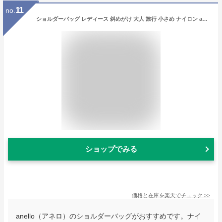
11
no.
ショルダーバッグ レディース 斜めがけ 大人 旅行 小さめ ナイロン anello アネロ おしゃれ 可愛い 韓国 軽い カジュアル 撥水 黒 ママバッグ 女子高生
ショップでみる
価格と在庫を
楽天
でチェック
>>
anello（アネロ）のショルダーバッグがおすすめです。ナイ