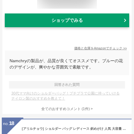
ショップでみる
価格と在庫を
Amazon
でチェック
>>
Namchryの製品が、品質が良くてオススメです。ブルーの花
のデザインが、爽やかな雰囲気で素敵です。
回答された質問
30代ママ向けのショルダーバッグ！プチプラで公園に持っていける
ナイロン製のおすすめを教えて！
全てのおすすめコメント
(
1
件)
>
18
no.
[アリルチョウ] ショルダー バッグ レディース 斜めがけ 人気 大容量 軽量 ミニ ボストン 多機能 マザーズ ママ バック 黒 ブラック