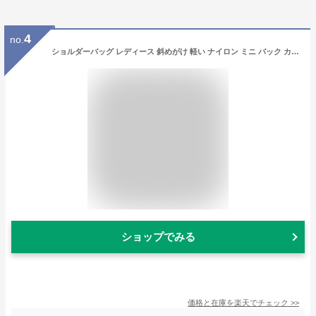
4
no.
ショルダーバッグ レディース 斜めがけ 軽い ナイロン ミニ バック カバン 肩掛け 小さめ 軽量 撥水 大人 おしゃれ シンプル 通勤 通学 普段使い 旅行 多収納 無地 アウトドア
ショップでみる
価格と在庫を
楽天
でチェック
>>