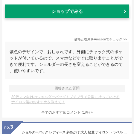
ショップでみる
価格と在庫を
Amazon
でチェック
>>
紫色のデザインで、おしゃれです。外側にチャック式のポケ
ットが付いているので、スマホなどすぐに取り出すことがで
きて便利です。ショルダーの長さを変えることができるので
、使いやすいです。
回答された質問
30代ママ向けのショルダーバッグ！プチプラで公園に持っていける
ナイロン製のおすすめを教えて！
全てのおすすめコメント
(
1
件)
>
3
no.
ショルダーバッグ レディース 斜めがけ 大人 軽量 ナイロン トラベル 撥水 肩掛け 通勤 ファスナー シンプル バッグ 鞄 かわいい ファスナー付き 通学 人気 整理整頓 大容量 メンズ サブバッグ 旅行 レジャー 多収納