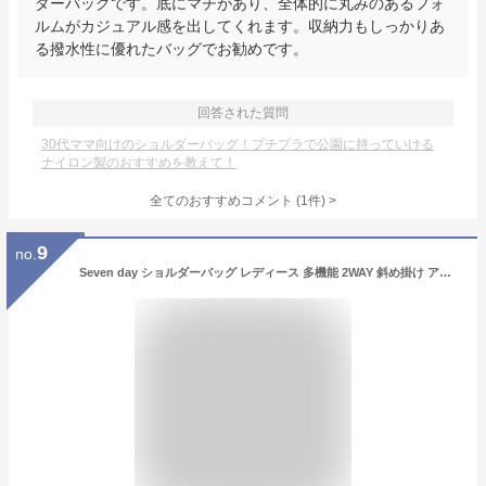
ダーバッグです。底にマチがあり、全体的に丸みのあるフォ
ルムがカジュアル感を出してくれます。収納力もしっかりあ
る撥水性に優れたバッグでお勧めです。
回答された質問
30代ママ向けのショルダーバッグ！プチプラで公園に持っていける
ナイロン製のおすすめを教えて！
全てのおすすめコメント
(
1
件)
>
9
no.
Seven day ショルダーバッグ レディース 多機能 2WAY 斜め掛け アウトドア ナイロン トートバッグ 防水加工 小物整理 鞄 カジュアル 通学 通勤 ビジネス 人気 出張 軽量 営業 就活 手さげバッグ オールシーズン 無地 男女兼用 (ブルー)