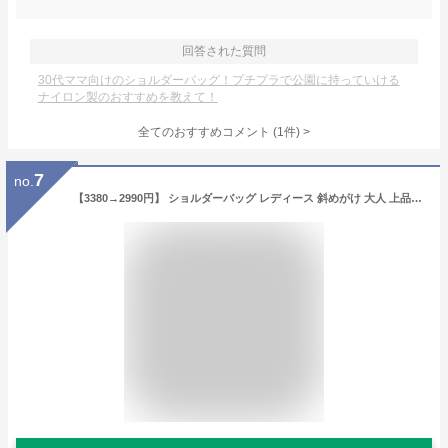
回答された質問
30代ママ向けのショルダーバッグ！プチプラで公園に持っていける
ナイロン製のおすすめを教えて！
全てのおすすめコメント
(
1
件)
>
7
no.
【3380→2990円】 ショルダーバッグ レディース 斜めがけ 大人 上品 軽量 ナイロン 小さめ ミニ 大容量 ブランド スポーティー 軽い 40代 大きめ 大容量バッグ 布 ずり落ち防止 ボックス型 旅行 ファスナー付き 通勤 あす楽 春 td