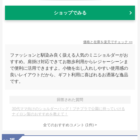
ショップでみる
価格と在庫を
楽天
でチェック
>>
ファッションと馴染み良く扱える人気のミニショルダーがお
すすめ。肩掛け対応できてお散歩利用からレジャーシーンま
で便利に活用できますよ。小物を出し入れしやすい使用感の
良いレイアウトだから、ギフト利用に喜ばれるお洒落な逸品
です。
回答された質問
30代ママ向けのショルダーバッグ！プチプラで公園に持っていける
ナイロン製のおすすめを教えて！
全てのおすすめコメント
(
1
件)
>