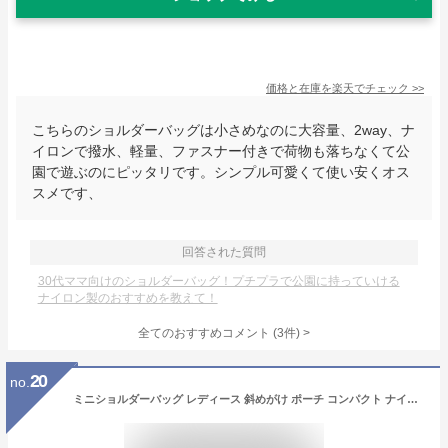
価格と在庫を
楽天
でチェック
>>
こちらのショルダーバッグは小さめなのに大容量、2way、ナ
イロンで撥水、軽量、ファスナー付きで荷物も落ちなくて公
園で遊ぶのにピッタリです。シンプル可愛くて使い安くオス
スメです、
回答された質問
30代ママ向けのショルダーバッグ！プチプラで公園に持っていける
ナイロン製のおすすめを教えて！
全てのおすすめコメント
(
3
件)
>
20
no.
ミニショルダーバッグ レディース 斜めがけ ポーチ コンパクト ナイロン シンプル 軽い スマホ 財布 かわいい ミニバッグ