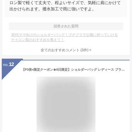
ロン製で軽くて丈夫で、程よいサイズで、気軽に肩にかけて
出かけられます。撥水加工で雨に強いですよ。
回答された質問
30代ママ向けのショルダーバッグ！プチプラで公園に持っていける
ナイロン製のおすすめを教えて！
全てのおすすめコメント
(
3
件)
>
12
no.
【P3倍×限定クーポン★8日限定】ショルダーバッグ レディース ブランド 斜めがけ 軽い バッグ 通院 おしゃれ 大容量 人気 かわいい 小さめ 旅行 人気 ミニ ミニショルダー デイリー 鞄 撥水 通勤 大人 母の日 プレゼント ナイロンバッグ