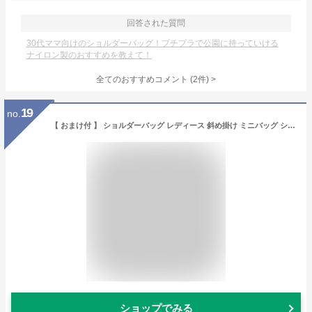
回答された質問
30代ママ向けのショルダーバッグ！プチプラで公園に持っていける
ナイロン製のおすすめを教えて！
全てのおすすめコメント
(
2
件)
>
19
no.
【 おまけ付 】 ショルダーバッグ レディース 斜め掛け ミニバッグ ショルダー 肩掛けバッグ 軽い ファスナー付 通勤バッグ 冬 かっこいい 大容量 2way 小さめ ナイロン おしゃれ 通勤 かわいい 軽量 女性 撥水 ギフト プレゼント シンプル コンパクト tdm 新生活バッグ
ショップでみる