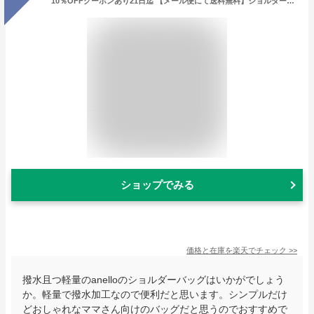
10％OFFクーポンあり21日迄 【メール便にて送料無料】ショルダーバッグ ショルダー バッグ anello grande アネロ レディース 斜めがけ 大人 旅行 小さめ ナイロン おしゃれ 可愛い 軽い 軽量 カジュアル 撥水 はっ水 黒 ママバッグ バック
ショップでみる
価格と在庫を
楽天
でチェック
>>
撥水且つ軽量のanelloのショルダーバッグはいかがでしょう
か。軽量で撥水加工なので便利だと思います。シンプルだけ
どおしゃれなママさん向けのバッグだと思うのでおすすめで