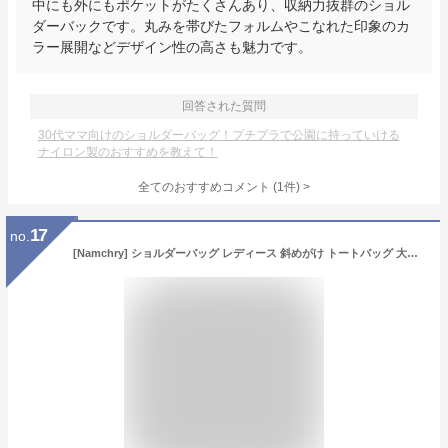
中にも外にもポケットがたくさんあり、収納力抜群のショル
ダーバックです。丸みを帯びたフォルムやこなれた印象のカ
ラー展開などデザイン性の高さも魅力です。
回答された質問
30代ママ向けのショルダーバッグ！プチプラで公園に持っていける
ナイロン製のおすすめを教えて！
全てのおすすめコメント
(
1
件)
>
17
no.
[Namchry] ショルダーバッグ レディース 斜めがけ トートバッグ 大容量 撥水 ナイロン (デニムブルー × フラワー)