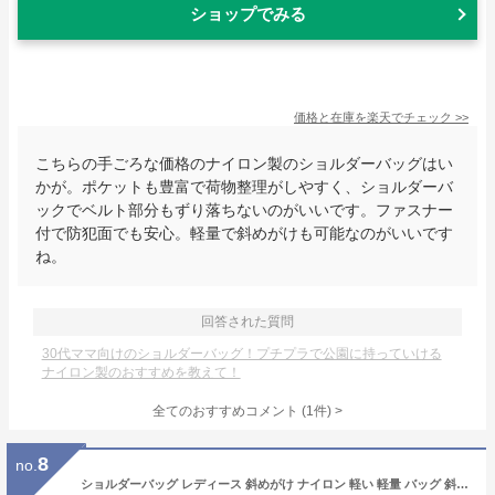
ショップでみる
価格と在庫を
楽天
でチェック
>>
こちらの手ごろな価格のナイロン製のショルダーバッグはい
かが。ポケットも豊富で荷物整理がしやすく、ショルダーバ
ックでベルト部分もずり落ちないのがいいです。ファスナー
付で防犯面でも安心。軽量で斜めがけも可能なのがいいです
ね。
回答された質問
30代ママ向けのショルダーバッグ！プチプラで公園に持っていける
ナイロン製のおすすめを教えて！
全てのおすすめコメント
(
1
件)
>
8
no.
ショルダーバッグ レディース 斜めがけ ナイロン 軽い 軽量 バッグ 斜めがけバック ショルダー バック かわいい 斜めがけバッグ ミニショルダーバッグ ワンショルダーバッグ メンズ かばん おしゃれ 旅行バッグ 撥水加工 KMD-SHS プレゼント 実用的 eitoshow