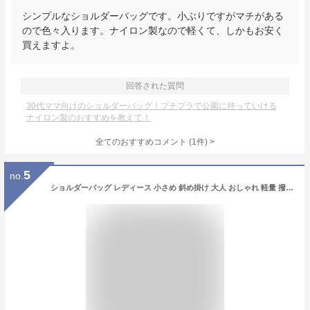
シンプルなショルダーバッグです。小ぶりですがマチがある
ので色々入ります。ナイロン製なので軽くて、しかもお安く
買えますよ。
回答された質問
30代ママ向けのショルダーバッグ！プチプラで公園に持っていける
ナイロン製のおすすめを教えて！
全てのおすすめコメント
(
1
件)
>
5
no.
ショルダーバッグ レディース 小さめ 斜め掛け 大人 おしゃれ 軽量 撥水 ナイロン 舟形 ミニショルダーバッグ マチ広 ブランド sobia かわいい 半月 旅行 通勤 通学 プレゼント 母の日 ギフト