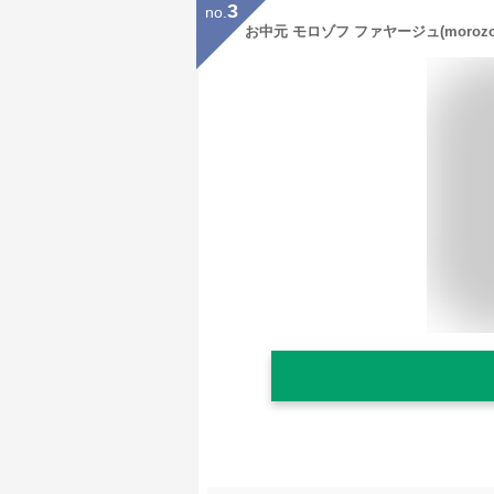
3
no.