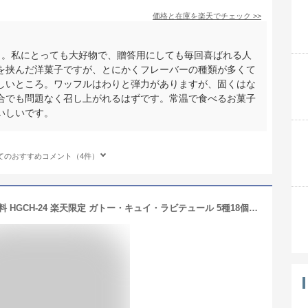
価格と在庫を
楽天
でチェック
>>
う。私にとっても大好物で、贈答用にしても毎回喜ばれる人
を挟んだ洋菓子ですが、とにかくフレーバーの種類が多くて
しいところ。ワッフルはわりと弾力がありますが、固くはな
合でも問題なく召し上がれるはずです。常温で食べるお菓子
いしいです。
てのおすすめコメント（4件）
＼2026年楽天ランキング入賞／送料無料 HGCH-24 楽天限定 ガトー・キュイ・ラビテュール 5種18個入父の日 お中元 お菓子 ギフト 詰め合わせ 手土産 内祝い お返し お礼 個包装 焼き菓子 洋菓子 スイーツ プレゼント ギフト 退職