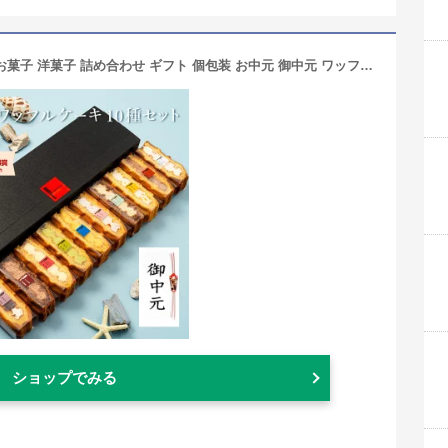
お中元ギフト ワッフル ケーキ 10個 | お菓子 洋菓子 詰め合わせ ギフト 個包装 お中元 御中元 ワッフルケーキ スイーツ 冷凍 お取り寄せスイーツ 女性 彼女 妻 お中元スウィーツ 誕生日プレゼント ワッフルサンド かわいい おしゃれ 手土産 お礼 3000円 送料無料
ショップでみる