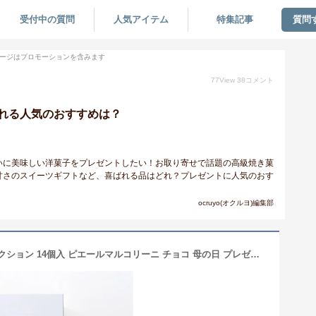
受付中の質問
人気アイテム
特集記事
質問
ージはプロモーションを含みます
77
View
38
コメント
れる人気のおすすめは？
いに美味しい洋菓子をプレゼントしたい！お取り寄せで話題の高級焼き菓
甘さのスイーツギフトなど、喜ばれる品はどれ？プレゼントに人気のおす
ocruyo(オクルヨ)編集部
母の日 ギフト 2026 パティスリーセレクション 14個入 ピエールマルコリーニ チョコ 母の日 プレゼント スイーツ 母の日 お菓子 焼き菓子 詰め合わせ ピエールマルコリーニ ご褒美 スイーツ お取り寄せ 贅沢 Pierre Marcolini 焼き菓子 詰め合わせ