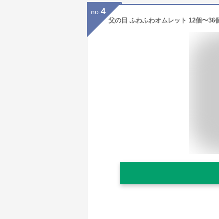
4
no.