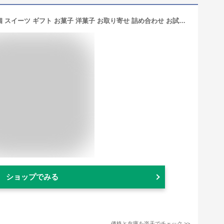
父の日 ふわふわオムレット 12個〜36個 スイーツ ギフト お菓子 洋菓子 お取り寄せ 詰め合わせ お試しセット プレゼント ランキング 1位 贈り物 贈答 お祝い 誕生日 手土産 個包装 冷凍 生クリーム チョコ いちご ティラミス 大容量 送料無料 人気 可愛い ご褒美 女子会
ショップでみる
価格と在庫を
楽天
でチェック
>>