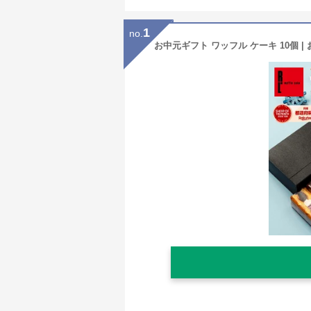
1
no.