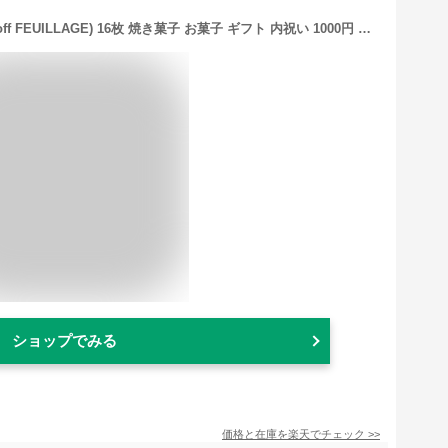
お中元 モロゾフ ファヤージュ(morozoff FEUILLAGE) 16枚 焼き菓子 お菓子 ギフト 内祝い 1000円 台 出産内祝い 結婚内祝い 洋菓子 スイーツ ブランド メッセージカード 誕生日プレゼント 手土産 職場 退職 お礼 個包装 日持ち 常温 香典返し お供え gws お返し 父の日
ショップでみる
価格と在庫を
楽天
でチェック
>>