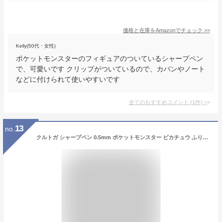
価格と在庫を
Amazon
でチェック
>>
Kelly(50代・女性)
ポケットモンスターのフィギュアのついているシャープペン
で、可愛いです クリップがついているので、カバンやノート
などに付けられて使いやすいです
全てのおすすめコメント
(
1
件)
>
13
no.
クルトガ シャープペン 0.5mm ポケットモンスター ピカチュウ ふりむき ポケモン キャラクター POKEMON カミオジャパン 三菱鉛筆 KURU TOGA 筆記用具 ペン グッズ 1000円ポッキリ