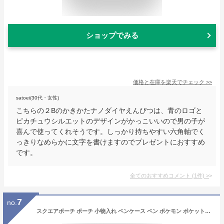
ショップでみる
価格と在庫を
楽天
でチェック
>>
satoei(30代・女性)
こちらの２Bのかきかたナノダイヤえんぴつは、青のロゴと
ピカチュウシルエットのデザインがかっこいいので男の子が
喜んで使ってくれそうです。しっかり持ちやすい六角軸でく
っきりなめらかに文字を書けますのでプレゼントにおすすめ
です。
全てのおすすめコメント
(
1
件)
>
7
no.
スクエアポーチ ポーチ 小物入れ ペンケース ペン ポケモン ポケットモンスター カワイイ ふわふわ レディース フェイス 女の子 男の子 ゲーム かっこいい キッズ ポケモン マルチケース 学校 誕生日 プレゼント ギフト