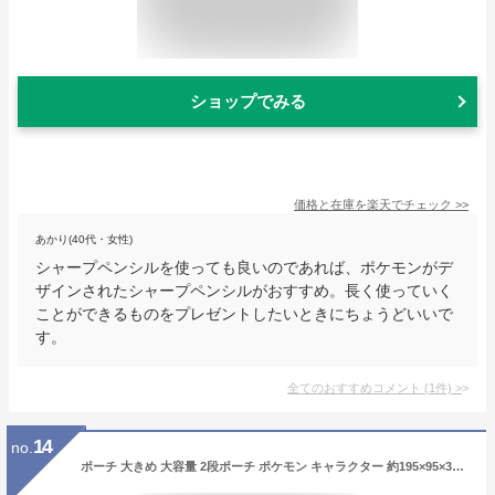
ショップでみる
価格と在庫を
楽天
でチェック
>>
あかり(40代・女性)
シャープペンシルを使っても良いのであれば、ポケモンがデ
ザインされたシャープペンシルがおすすめ。長く使っていく
ことができるものをプレゼントしたいときにちょうどいいで
す。
全てのおすすめコメント
(
1
件)
>
14
no.
ポーチ 大きめ 大容量 2段ポーチ ポケモン キャラクター 約195×95×35mm 小物入れ ポーチ おしゃれ コスメ入れ 化粧ポーチ 自立 ペン入れ ペンケース 文房具 収納 持ち運び 男の子 女の子 プレゼント【在庫限り】