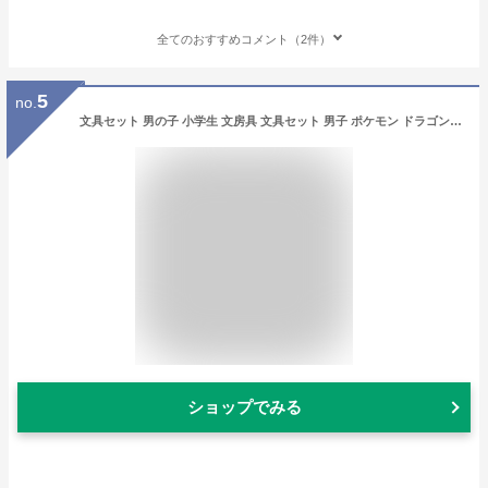
全てのおすすめコメント（2件）
5
no.
文具セット 男の子 小学生 文房具 文具セット 男子 ポケモン ドラゴンボール ドラえもん 誕生日 プレゼント 子供会 自治会 学童 塾 クラブ 部活 記念品 景品 自由帳 2B 鉛筆 シークレット消しゴム ビンゴ お楽しみ会 お誕生日会 発表会 贈り物 プチプラ クリスマス会 女子
ショップでみる