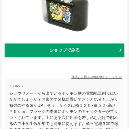
ショップでみる
価格と在庫を
Amazon
でチェック
>>
シャボン玉
ショウワノートから出ているポケモン柄の電動鉛筆削りはい
かがでしょうか？お家の学習机に置いておくと気分も上がり
勉強のやる気がUPしそう！サイズは横１２０×縦５２×高さ
７５ｃｍ。ブラックの本体にポケモンのキャラクターがプリ
ントされています。上にある穴に鉛筆を差し込むだけで削れ
るので小学生低学年でも簡単に使えます。単三電池３本で稼