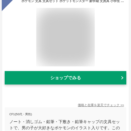
ポケモン 文具 文具セット ポケットモンスター 新学期 文房具 小学生 男の子 男子 幼稚園 誕生日 プレゼント 自由帳 下敷き 鉛筆 2B 消しゴム 定規 子供会 学童 自治会 お楽しみ会 お誕生日会 クリスマス会 発表会 ラジオ体操 卒園 記念品 景品 ビンゴ ぽけもん 子供 入学
ショップでみる
価格と在庫を
楽天
でチェック
>>
CF1(50代・男性)
ノート・消しゴム・鉛筆・下敷き・鉛筆キャップの文具セッ
トで、男の子が大好きなポケモンのイラスト入りです。この