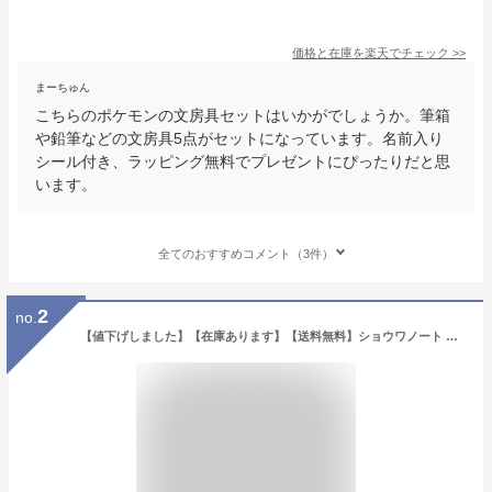
価格と在庫を
楽天
でチェック
>>
まーちゅん
こちらのポケモンの文房具セットはいかがでしょうか。筆箱
や鉛筆などの文房具5点がセットになっています。名前入り
シール付き、ラッピング無料でプレゼントにぴったりだと思
います。
全てのおすすめコメント（3件）
2
no.
【値下げしました】【在庫あります】【送料無料】ショウワノート ポケットモンスター 文具7点セット 2026年モデル 筆箱に鉛筆やキャップ、消しゴムに自由帳と下敷き・定規の基本の文具セットが7点揃ってお買い得！ご入学のお祝いなどにも最適です