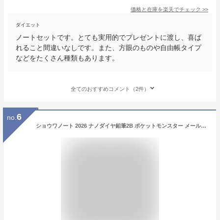
価格と在庫を
楽天
でチェック
>>
ダイエット
ノートセットです。とても実用的でプレゼントに渡し、喜ば
れること間違いなしです。また、方眼のものや自由帳タイプ
などをたくさん種類もあります。
全てのおすすめコメント（2件）
6
no.
ショウワノート 2026 ナノダイヤ鉛筆2B ポケットモンスター メール便対応 鉛筆 名入れ 2B かきかたえんぴつ 筆記具 文具 文房具 キャラクター 小学生 男の子 女の子 子供 日本製 入学祝い 新入学 新学期