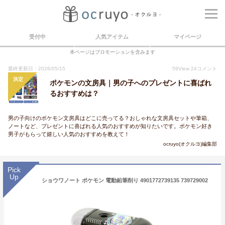
受付中
人気アイテム
マイページ
本ページはプロモーションを含みます
最終更新日：2026/05/15
59
View
24
コメント
決定
ポケモンの文房具｜男の子へのプレゼントに喜ばれ
るおすすめは？
男の子向けのポケモン文房具はどこに売ってる？おしゃれな文房具セットや筆箱、
ノートなど、プレゼントに喜ばれる人気のおすすめが知りたいです。ポケモン好き
男子がもらって嬉しい人気のおすすめを教えて！
ocruyo(オクルヨ)編集部
Pick
Up
ショウワノート ポケモン 電動鉛筆削り 4901772739135 739729002