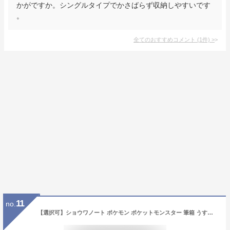
かがですか。シングルタイプでかさばらず収納しやすいです
。
全てのおすすめコメント
(
1
件)
>
11
no.
【選択可】ショウワノート ポケモン ポケットモンスター 筆箱 うす型 ふでばこ 両面開き 鉛筆けずり入り 小学生 おしゃれ シンプル 中学生 ピカチュウ キャラクター 男の子 女の子 ペンケース 入学準備 新学期 新入学文具 かっこいい かわいい