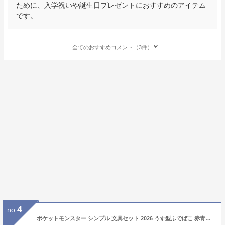
ために、入学祝いや誕生日プレゼントにおすすめのアイテム
です。
全てのおすすめコメント（3件）
4
no.
ポケットモンスター シンプル 文具セット 2026 うす型ふでばこ 赤青鉛筆入り ブラック 黒 ポケモン 528 ショウワノート ピカチュウ 新入学 新学期 文房具 プレゼント ギフト 入学祝 小学生 おすすめ えんぴつ