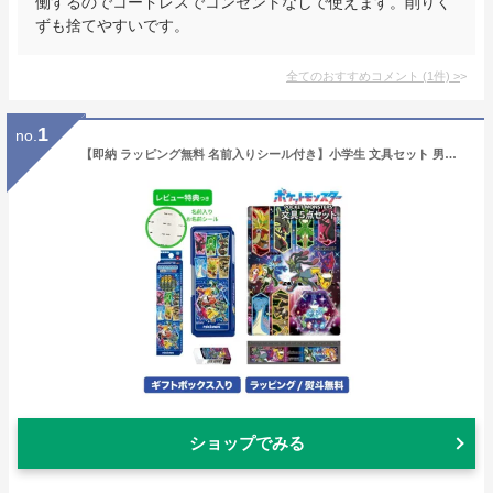
働するのでコードレスでコンセントなしで使えます。削りく
ずも捨てやすいです。
全てのおすすめコメント
(
1
件)
>
1
no.
【即納 ラッピング無料 名前入りシール付き】小学生 文具セット 男の子 入学祝い 5点セット ポケモン ホログラム ブルー グッズ キャラクター 文房具セット 両面 筆箱 小学校 かっこいい プレゼント ギフト 新学期 入学準備 ポケットモンスター 【メール便不可】
ショップでみる