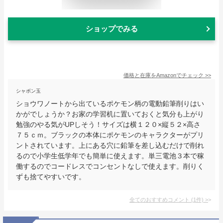
ショップでみる
価格と在庫を
Amazon
でチェック
>>
シャボン玉
ショウワノートから出ているポケモン柄の電動鉛筆削りはい
かがでしょうか？お家の学習机に置いておくと気分も上がり
勉強のやる気がUPしそう！サイズは横１２０×縦５２×高さ
７５ｃｍ。ブラックの本体にポケモンのキャラクターがプリ
ントされています。上にある穴に鉛筆を差し込むだけで削れ
るので小学生低学年でも簡単に使えます。単三電池３本で稼
働するのでコードレスでコンセントなしで使えます。削りく
ずも捨てやすいです。
全てのおすすめコメント
(
1
件)
>