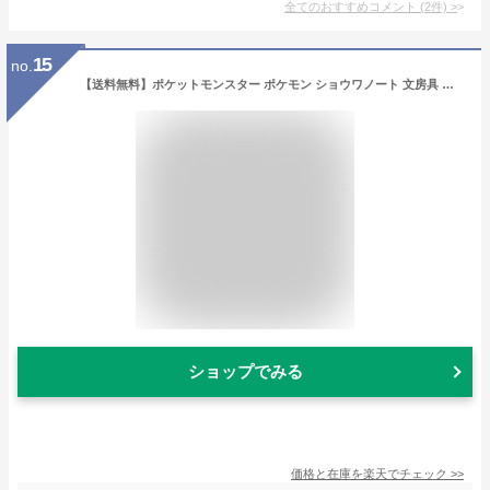
全てのおすすめコメント
(
2
件)
>
15
no.
【送料無料】ポケットモンスター ポケモン ショウワノート 文房具 文具 9点 セット セット販売 キッズ 男の子 女の子 下敷き したじき 鉛筆 えんぴつ かきかたえんぴつ おなまえシール 2B 六角軸 赤鉛筆 青鉛筆 消しゴム けしごむ 自由帳 文具セット
ショップでみる
価格と在庫を
楽天
でチェック
>>