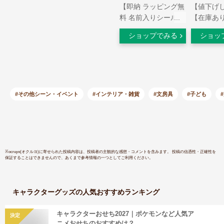
【即納 ラッピング無
【値下げ
料 名前入りシール付
【在庫あ
き】小学生 文具セッ
【送料無
ショップでみる
ショッ
ト 男の子 入学祝い 5
ワノート 
点セット ポケモン
ンスター 
ホログラム ブルー
ット 20
グッズ キャラクター
ル 筆箱
文房具セット 両面
ャップ、
筆箱 小学校 かっこ
自由帳と
#その他シーン・イベント
#インテリア・雑貨
#文房具
#子ども
いい プレゼント ギ
規の基本
フト 新学期 入学準
トが7点
備 ポケットモンスタ
い得！ご
ー 【メール便不可】
いなどに
※
ocruyo(オクルヨ)
に寄せられた投稿内容は、投稿者の主観的な感想・コメントを含みます。 投稿の信憑性・正確性を
保証することはできませんので、あくまで参考情報の一つとしてご利用ください。
キャラクターグッズ
の人気おすすめランキング
キャラクターおせち2027｜ポケモンなど人気ア
決定
ニメおせちのおすすめは？