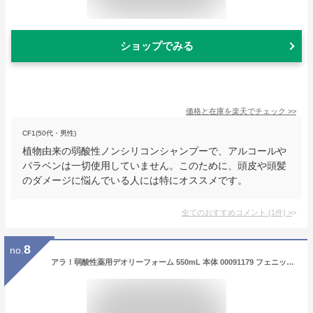
ショップでみる
価格と在庫を
楽天
でチェック
>>
CF1(50代・男性)
植物由来の弱酸性ノンシリコンシャンプーで、アルコールや
パラベンは一切使用していません。このために、頭皮や頭髪
のダメージに悩んでいる人には特にオススメです。
全てのおすすめコメント
(
1
件)
>
8
no.
アラ！弱酸性薬用デオリーフォーム 550mL 本体 00091179 フェニックス │ 全身洗浄料 頭用 体用 あたま用 からだ用 泡タイプ ボディーソープ シャンプー スキンケア 入浴 バスグッズ シニア 高齢者 介護用品 お年寄り 老人 在宅介護 日本製