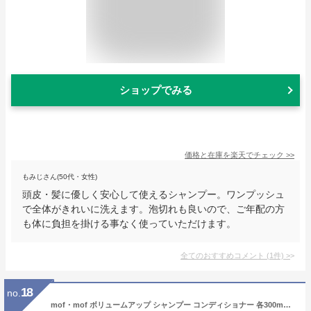
ショップでみる
価格と在庫を
楽天
でチェック
>>
もみじさん(50代・女性)
頭皮・髪に優しく安心して使えるシャンプー。ワンプッシュ
で全体がきれいに洗えます。泡切れも良いので、ご年配の方
も体に負担を掛ける事なく使っていただけます。
全てのおすすめコメント
(
1
件)
>
18
no.
mof・mof ボリュームアップ シャンプー コンディショナー 各300mL / 加美乃素 モフモフ ハリ コシ ケラチン シルク ダメージケア ホワイトフローラル の香り PPTシャンプー しっとり タンパク質 ツヤ髪 パサつき うるおい 女性用 女性 レディース 無添加