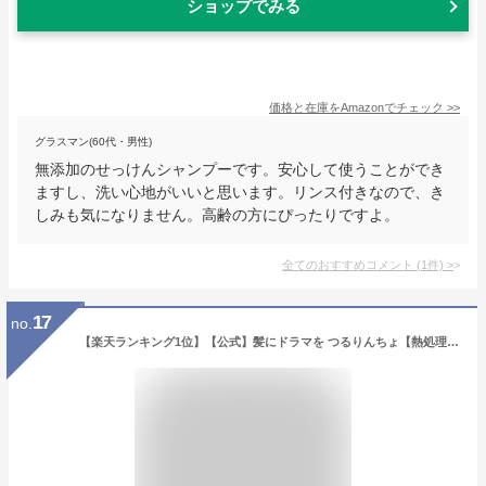
ショップでみる
価格と在庫を
Amazon
でチェック
>>
グラスマン(60代・男性)
無添加のせっけんシャンプーです。安心して使うことができ
ますし、洗い心地がいいと思います。リンス付きなので、き
しみも気になりません。高齢の方にぴったりですよ。
全てのおすすめコメント
(
1
件)
>
17
no.
【楽天ランキング1位】【公式】髪にドラマを つるりんちょ【熱処理メニュー用】シャンプー 400ml 泡パック 縮毛矯正 パサつき 広がり 癖毛 くせ毛 うねり 頭皮 ホームケア 熱ダメージ カラーダメージ 髪ダメージ ダメージ プロユース 美容院 美容室 美容師