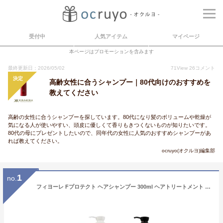
受付中
人気アイテム
マイページ
本ページはプロモーションを含みます
最終更新日：2026/05/02
71
View
26
コメント
決定
高齢女性に合うシャンプー｜80代向けのおすすめを
教えてください
高齢の女性に合うシャンプーを探しています。80代になり髪のボリュームや乾燥が
気になる人が使いやすい、頭皮に優しくて香りもきつくないものが知りたいです。
80代の母にプレゼントしたいので、同年代の女性に人気のおすすめシャンプーがあ
れば教えてください。
ocruyo(オクルヨ)編集部
1
no.
フィヨーレ Fプロテクト ヘアシャンプー 300ml ヘアトリートメント 200g 合計2点セット【宅急便コンパクト対応】