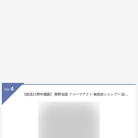
4
no.
【姫流13周年感謝】 熊野油脂 ファーマアクト 無添加シャンプー 詰替 450mL 無香料・無着色・無防腐剤 (シャンプー つめかえ)( 4513574007178 )