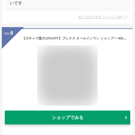
いです
全てのおすすめコメント
(
1
件)
>
6
no.
【ガチャで最大10%OFF】プレナス オールインワン シャンプー 400ml|アミノ酸 モイスチャー しっとり きしみ 潤い うるおい ハリ コシ 艶 つや ボリューム ノンシリコン 補修 ダメージ ヘアケア サロン専売 おすすめ 人気 ランキング クチコミ
ショップでみる