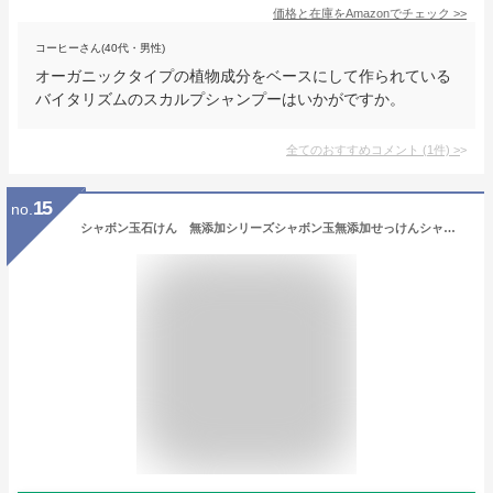
価格と在庫を
Amazon
でチェック
>>
コーヒーさん(40代・男性)
オーガニックタイプの植物成分をベースにして作られている
バイタリズムのスカルプシャンプーはいかがですか。
全てのおすすめコメント
(
1
件)
>
15
no.
シャボン玉石けん 無添加シリーズシャボン玉無添加せっけんシャンプー 泡タイプ＜本体＞ 520ml