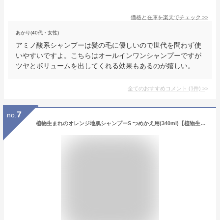
価格と在庫を
楽天
でチェック
>>
あかり(40代・女性)
アミノ酸系シャンプーは髪の毛に優しいので世代を問わず使
いやすいですよ。こちらはオールインワンシャンプーですが
ツヤとボリュームを出してくれる効果もあるのが嬉しい。
全てのおすすめコメント
(
1
件)
>
7
no.
植物生まれのオレンジ地肌シャンプーS つめかえ用(340ml)【植物生まれ】[皮脂 ニオイ すっきり ノンシリコン つめかえ]