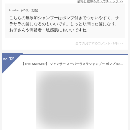
価格と在庫を
楽天
でチェック
>>
kumikan (40代・女性)
こちらの無添加シャンプーはポンプ付きでつかいやすく、サ
ラサラの髪になるのもいいです。しっとり潤った髪になり、
お子さんや高齢者・敏感肌にもいいですね
全てのおすすめコメント
(
1
件)
>
12
no.
【THE ANSWER】 ジアンサー スーパーラメラシャンプー ポンプ 400ml ベルガモット＆ダフネの香り 美髪5大必須成分配合 髪質改善 くせ毛 ノンシリコーン処方 花王