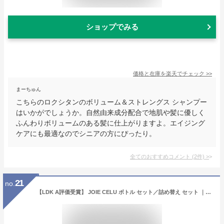
ショップでみる
価格と在庫を
楽天
でチェック
>>
まーちゅん
こちらのロクシタンのボリューム＆ストレングス シャンプー
はいかがでしょうか。自然由来成分配合で地肌や髪に優しく
ふんわりボリュームのある髪に仕上がりますよ。エイジング
ケアにも最適なのでシニアの方にぴったり。
全てのおすすめコメント
(
2
件)
>
21
no.
【LDK A評価受賞】 JOIE CELU ボトル セット／詰め替え セット ｜ジョワセル ヒト幹細胞 シャンプー トリートメント セット | 加齢臭 シャンプー 頭皮ケア うねり髪質改善 美容室専売 くせ毛 エイジングケア 頭皮 臭い 女性 男性 メンズ いい香り 頭皮臭 母の日ギフト2026