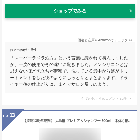
ショップでみる
価格と在庫を
Amazon
でチェック
>>
おぐー(50代・男性)
「スーパーラメラ処方」という言葉に惹かれて購入しました
が、一度の使用でその違いに驚きました。ノンシリコンとは
思えないほど泡立ちが濃密で、洗っている最中から髪がトリ
ートメントをした後のようにしっとりとまとまります。​ドラ
イヤー後の仕上がりは、まるでサロン帰りのよう。
全てのおすすめコメント
(
1
件)
>
13
no.
【姫流13周年感謝】 大島椿 プレミアムシャンプー 300ml 本体 ( 椿油 ノンシリコン ツバキ油 ) ( 4970170108355 )