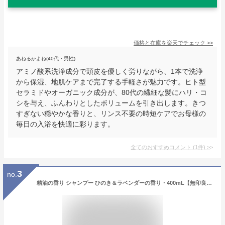
価格と在庫を
楽天
でチェック
>>
あねるかよね(40代・男性)
アミノ酸系洗浄成分で頭皮を優しく労りながら、1本で洗浄
から保湿、地肌ケアまで完了する手軽さが魅力です。ヒト型
セラミドやオーガニック成分が、80代の繊細な髪にハリ・コ
シを与え、ふんわりとしたボリュームを引き出します。きつ
すぎない穏やかな香りと、リンス不要の時短ケアでお母様の
毎日の入浴を快適に彩ります。
全てのおすすめコメント
(
1
件)
>
3
no.
精油の香り シャンプー ひのき＆ラベンダーの香り・400mL【無印良品 公式】