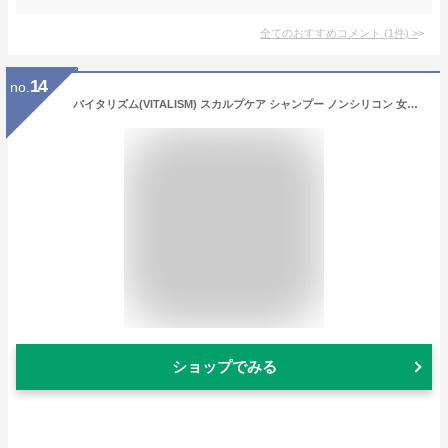
全てのおすすめコメント
(
1
件)
>
14
no.
バイタリズム(VITALISM) スカルプケア シャンプー ノンシリコン 女性用 【頭皮ケア クリニック の思いから生まれた スカルプ ケア】 [国際的 オーガニック 認証成分配合] うねり 痒み (レディース) 500ml
ショップでみる