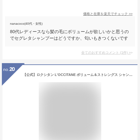
価格と在庫を
楽天
でチェック
>>
nanacoco(40代・女性)
80代レディースなら髪の毛にボリュームが欲しいかと思うの
でセグレタシャンプーはどうですか、匂いもきつくないです
全てのおすすめコメント
(
1
件)
>
20
no.
【公式】ロクシタン L'OCCITANE ボリューム＆ストレングス シャンプー（レフィル） 500mL/ 化粧品 コスメ ヘアケア ハリ コシ ボリュームアップ ふんわり シリコンフリー サルフェートフリー 自然由来 有用成分 大容量 ビッグサイズ 詰め替え プレゼント ギフト 人気