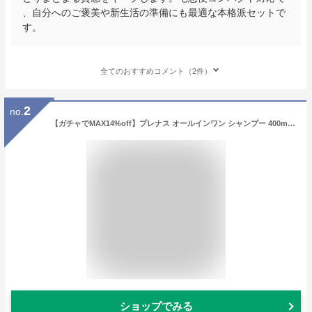
、自分へのご褒美や新生活の準備にも最適な本格派セットで
す。
全てのおすすめコメント（2件）
2
no.
【ガチャでMAX14%off】プレナス オールインワン シャンプー 400ml|アミノ酸 モイスチャー しっとり きしみ 潤い うるおい ハリ コシ 艶 つや ボリューム ノンシリコン 補修 ダメージ ヘアケア サロン専売 おすすめ 人気 ランキング クチコミ
ショップでみる