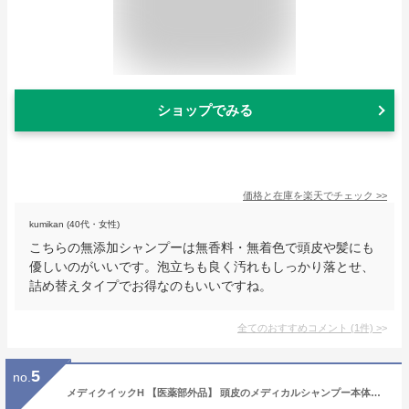
ショップでみる
価格と在庫を
楽天
でチェック
>>
kumikan (40代・女性)
こちらの無添加シャンプーは無香料・無着色で頭皮や髪にも
優しいのがいいです。泡立ちも良く汚れもしっかり落とせ、
詰め替えタイプでお得なのもいいですね。
全てのおすすめコメント
(
1
件)
>
5
no.
メディクイックH 【医薬部外品】 頭皮のメディカルシャンプー本体ポンプ 320ml(フケかゆみを防ぐ 弱酸性 アミノ酸系 ノンシリコン)+極潤サシェット付【Amazon.co.jp限定品】