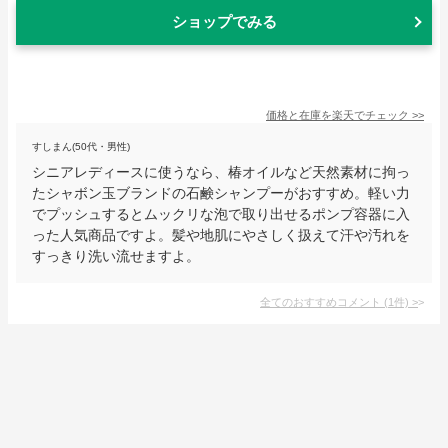
ショップでみる
価格と在庫を
楽天
でチェック
>>
すしまん(50代・男性)
シニアレディースに使うなら、椿オイルなど天然素材に拘っ
たシャボン玉ブランドの石鹸シャンプーがおすすめ。軽い力
でプッシュするとムックリな泡で取り出せるポンプ容器に入
った人気商品ですよ。髪や地肌にやさしく扱えて汗や汚れを
すっきり洗い流せますよ。
全てのおすすめコメント
(
1
件)
>