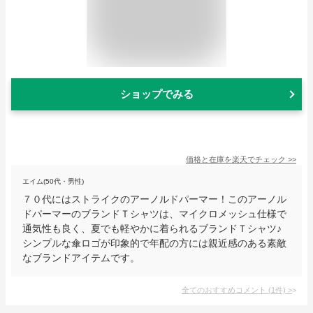
ショップでみる
価格と在庫を
楽天
でチェック
>>
エイム(50代・男性)
７０代にはストライクのアーノルドパーマー！このアーノル
ドパーマーのブランドＴシャツは、マイクロメッシュ仕様で
通気性も良く、夏でも軽やかに着られるブランドＴシャツ♪
シンプルな傘ロゴが印象的で年配の方には親近感のある素敵
なブランドアイテムです。
全てのおすすめコメント
(
1
件)
>