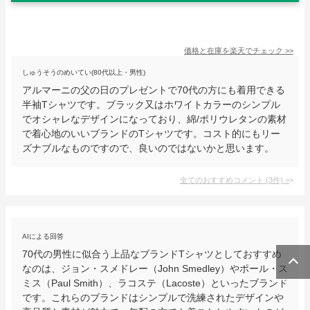
価格と在庫を
楽天
でチェック
>>
しゅうそうのめいてい(80代以上・男性)
アルマーニの父の日のプレゼントで70代の方にも着用できる
半袖Tシャツです。ブラック又はホワイトカラーのシンプル
でオシャレなデザインになっており、綿/ポリウレタンの素材
で着心地のいいブランドのTシャツです。コスト的にもリー
ズナブルなものですので、良いのではないかと思います。
全てのおすすめコメント
(
3
件)
>
AIによる回答
70代の男性に似合う上品なブランドTシャツとしておすすめ
なのは、ジョン・スメドレー（John Smedley）やポール・ス
ミス（Paul Smith）、ラコステ（Lacoste）といったブランド
です。これらのブランドはシンプルで洗練されたデザインや