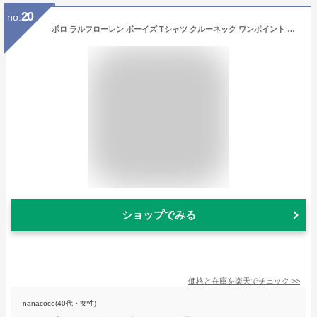
20
no.
ポロ ラルフローレン ボーイズ Tシャツ クルーネック ワンポイント 半袖 323832904 定番 ホワイト ブラック グレー ネイビー ピンク 150 160 170 cm POLO RALPH LAUREN ポロラルフローレン ラルフ メンズ レディース 男女兼用 ブランド ギフト プレゼント 母の日 父の日
ショップでみる
価格と在庫を
楽天
でチェック
>>
nanacoco(40代・女性)