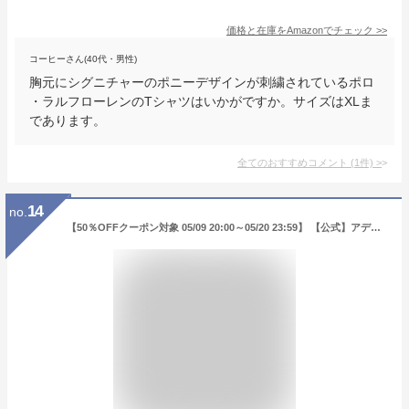
価格と在庫を
Amazon
でチェック
>>
コーヒーさん(40代・男性)
胸元にシグニチャーのポニーデザインが刺繍されているポロ
・ラルフローレンのTシャツはいかがですか。サイズはXLま
であります。
全てのおすすめコメント
(
1
件)
>
14
no.
【50％OFFクーポン対象 05/09 20:00～05/20 23:59】 【公式】アディダス adidas 返品可 ライフスタイル アディダス Rekive 半袖Tシャツ オリジナルス メンズ ウェア・服 Tシャツ 黒 ブラック HZ0747