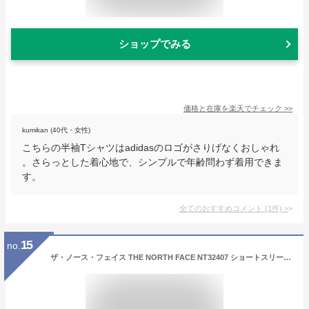
ショップでみる
価格と在庫を
楽天
でチェック
>>
kumikan (40代・女性)
こちらの半袖Tシャツはadidasのロゴがさりげなくおしゃれ
。さらっとした着心地で、シンプルで年齢問わず着用できま
す。
全てのおすすめコメント
(
1
件)
>
15
no.
ザ・ノース・フェイス THE NORTH FACE NT32407 ショートスリーブヒストリカルロゴティー Tシャツ S/S HISTORICAL LOGO TEE トップス アウトドア メンズ レディース UVカット 速乾 半袖 5カラー 国内正規 2026SS