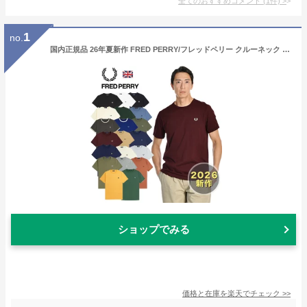
全てのおすすめコメント
(
1
件)
>
1
no.
国内正規品 26年夏新作 FRED PERRY/フレッドペリー クルーネック リンガーTシャツ RINGER T-SHIRT M3519[ ラッピング無料 無料ラッピング 半袖 Tシャツ ワンポイント 刺繍 コットン リラックス 定番 スタンダード シンプル おしゃれ かっこいい 大人 プレゼント]
ショップでみる
価格と在庫を
楽天
でチェック
>>