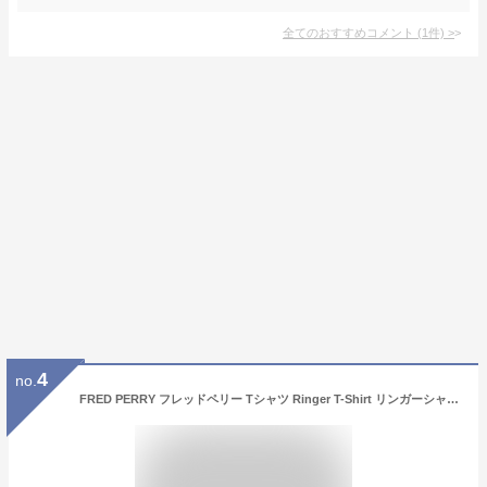
全てのおすすめコメント
(
1
件)
>
4
no.
FRED PERRY フレッドペリー Tシャツ Ringer T-Shirt リンガーシャツ M3519 メンズ レディース カットソー ローレルリース クルーネック 半袖 LaG Onlinestore