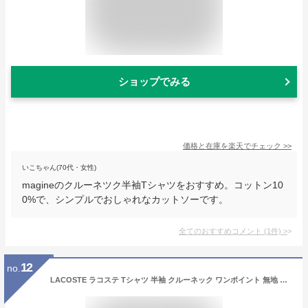
ショップでみる
価格と在庫を
楽天
でチェック
>>
いこちゃん(70代・女性)
magineのクルーネツク半袖Tシャツをおすすめ。コットン10
0%で、シンプルでおしゃれなカットソーです。
全てのおすすめコメント
(
1
件)
>
12
no.
LACOSTE ラコステ Tシャツ 半袖 クルーネック ワンポイント 無地 クラシックフィット (TH5582) 半袖Tシャツ メンズ ブランド 紳士 カジュアル 白紺黒 父の日ギフト