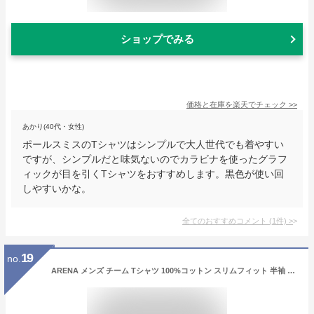
ショップでみる
価格と在庫を
楽天
でチェック
>>
あかり(40代・女性)
ポールスミスのTシャツはシンプルで大人世代でも着やすい
ですが、シンプルだと味気ないのでカラビナを使ったグラフ
ィックが目を引くTシャツをおすすめします。黒色が使い回
しやすいかな。
全てのおすすめコメント
(
1
件)
>
19
no.
ARENA メンズ チーム Tシャツ 100%コットン スリムフィット 半袖 カジュアル アスレチック ウェア