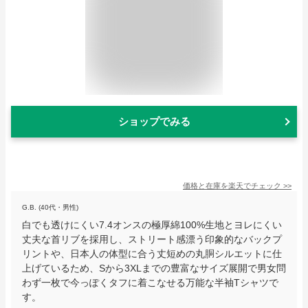
ショップでみる
価格と在庫を
楽天
でチェック
>>
G.B. (40代・男性)
白でも透けにくい7.4オンスの極厚綿100%生地とヨレにくい
丈夫な首リブを採用し、ストリート感漂う印象的なバックプ
リントや、日本人の体型に合う丈短めの丸胴シルエットに仕
上げているため、Sから3XLまでの豊富なサイズ展開で男女問
わず一枚で今っぽくタフに着こなせる万能な半袖Tシャツで
す。