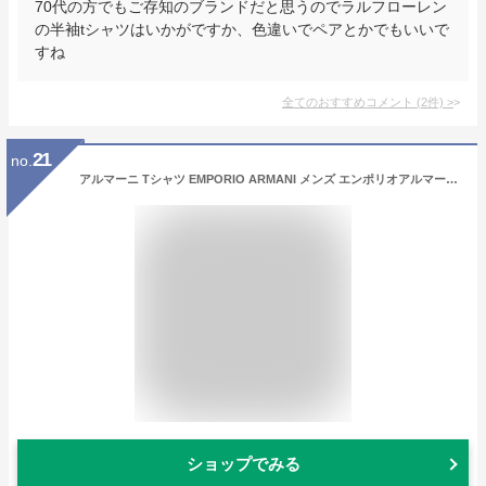
70代の方でもご存知のブランドだと思うのでラルフローレン
の半袖tシャツはいかがですか、色違いでペアとかでもいいで
すね
全てのおすすめコメント
(
2
件)
>
21
no.
アルマーニ Tシャツ EMPORIO ARMANI メンズ エンポリオアルマーニ ブランド 半袖 ストレッチ ワンポイント ロゴ クルーネック アンダー インナー シャツ 大きいサイズあり 定番 EAU111035CC729
ショップでみる