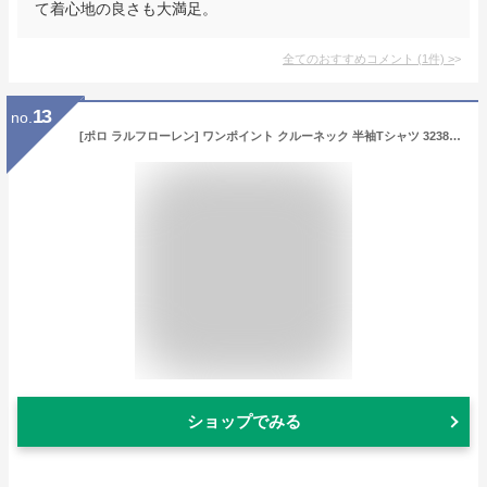
て着心地の良さも大満足。
全てのおすすめコメント
(
1
件)
>
13
no.
[ポロ ラルフローレン] ワンポイント クルーネック 半袖Tシャツ 323832904 メンズ レディース (JP, アルファベット, XL, 09.クルーズネイビー) [並行輸入品]
ショップでみる