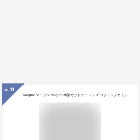
11
no.
magine マージン Magine 半袖カットソー メンズ コットンファインサーマルカットソー 春夏商品 ホワイト グレー オリーブ ブラック 日本製 半袖 白 半袖Tシャツ ブランド 涼しい 薄手 30代 40代 50代 夏 無地 2222-003