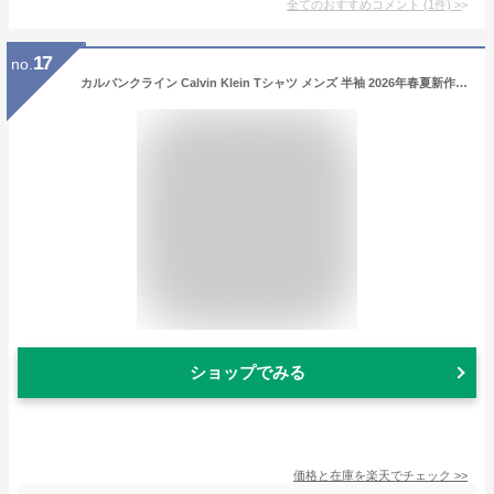
全てのおすすめコメント
(
1
件)
>
17
no.
カルバンクライン Calvin Klein Tシャツ メンズ 半袖 2026年春夏新作 CKロゴ モノグラム クルーネック 丸首 ブランド 綿100％ 大きいサイズ おしゃれ 黒 白 ブラック ホワイト MONOGRAM LOGO TEE 40DC813 [ゆうパケ発送]
ショップでみる
価格と在庫を
楽天
でチェック
>>