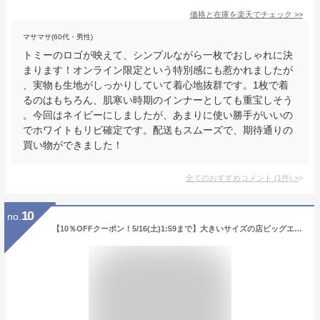
価格と在庫を
楽天
でチェック
>>
マサマサ(60代・男性)
トミーのロゴが映えて、シンプルながら一枚でおしゃれに決
まります！オンライン限定という特別感にも惹かれましたが
、実物も生地がしっかりしていて着心地抜群です。1枚で着
るのはもちろん、肌寒い時期のインナーとしても重宝しそう
。今回はネイビーにしましたが、あまりに使い勝手がいいの
でホワイトもリピ確定です。配送もスムーズで、期待通りの
買い物ができました！
全てのおすすめコメント
(
1
件)
>
10
no.
【10％OFFクーポン！5/16(土)1:59まで】大きいサイズの店ビッグエムワン 大きいサイズ メンズ ARNOLD PALMER アーノルドパーマー マイクロメッシュ 半袖 Tシャツ + ハーフパンツ 上下セット 吸汗速乾 4051991 スポーツウ