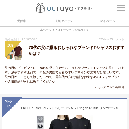
受付中
人気アイテム
マイページ
本ページはプロモーションを含みます
最終更新日：2026/06/03
67
View
25
コメント
決定
70代の父に贈るおしゃれなブランドTシャツのおすす
めは？
父の日のプレゼントに、70代の父に似合うおしゃれなブランドTシャツを探していま
す。派手すぎず上品で、年配の男性でも着やすいデザインや素材だと嬉しいです。
父の日ギフトとして渡したいので、同年代の方に好評なおすすめのTシャツブランド
や人気商品があれば教えてください。
ocruyo(オクルヨ)編集部
Pick
Up
FRED PERRY フレッドペリー Tシャツ Ringer T-Shirt リンガーシャツ M3519 メンズ レディース カットソー ローレルリース クルーネック 半袖 LaG Onlinestore