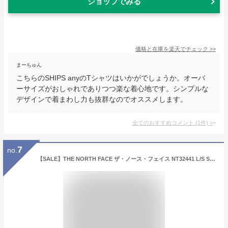
ショップでみる
価格と在庫を
楽天
でチェック
>>
まーちゅん
こちらのSHIPS anyのTシャツはいかがでしょうか。オーバ
ーサイズがおしゃれでありつつ楽な着心地です。シンプルな
デザインで着まわし力も抜群なのでオススメします。
全てのおすすめコメント
(
1
件)
>
7
no.
【SALE】THE NORTH FACE ザ・ノース・フェイス NT32441 L/S SMALL BOX LOGO TEE ロングスリーブスモールボックスロゴティー Tシャツ ロンT ポリエステル 速乾 長袖 トップス アウトドア メンズ レディース 4カラー 国内正規 2026SS 10%OFF