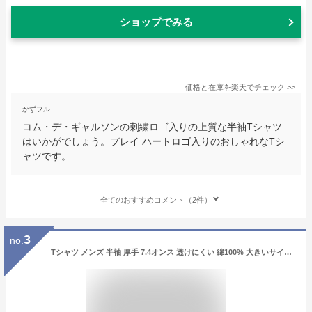
ショップでみる
価格と在庫を
楽天
でチェック
>>
かずフル
コム・デ・ギャルソンの刺繍ロゴ入りの上質な半袖Tシャツ
はいかがでしょう。プレイ ハートロゴ入りのおしゃれなTシ
ャツです。
全てのおすすめコメント（2件）
3
no.
Tシャツ メンズ 半袖 厚手 7.4オンス 透けにくい 綿100% 大きいサイズ S M L XL 2XL 3XL ストリート ブランド バックプリント 丈短め 丸胴 首リブ丈夫 白 黒 ユニセックス 男女兼用 Jack'n da Box POSTBIRD