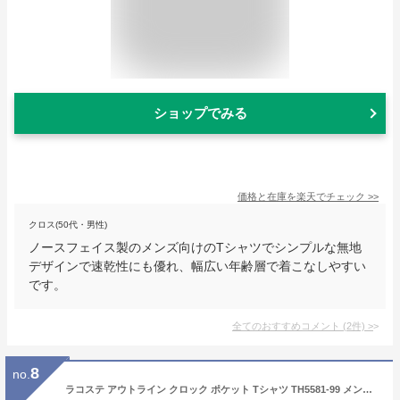
ショップでみる
価格と在庫を
楽天
でチェック
>>
クロス(50代・男性)
ノースフェイス製のメンズ向けのTシャツでシンプルな無地
デザインで速乾性にも優れ、幅広い年齢層で着こなしやすい
です。
全てのおすすめコメント
(
2
件)
>
8
no.
ラコステ アウトライン クロック ポケット Tシャツ TH5581-99 メンズ レディース ポケT [ネコポス配送]