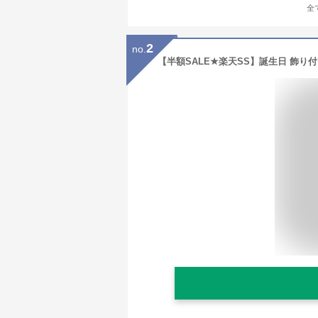
全
2
no.