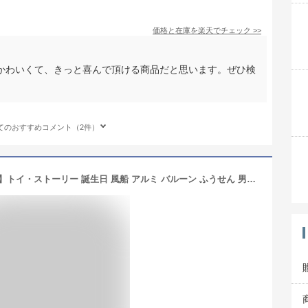
価格と在庫を
楽天
でチェック
>>
かわいくて、きっと喜んで頂ける商品だと思います。ぜひ検
てのおすすめコメント（2件）
【タイムセール 全品25%,2点30%OFF】トイ・ストーリー 誕生日 風船 アルミ バルーン ふうせん 男の子 飾り付け バースデーグッズ お祝い 子供 誕生日風船 送料無料