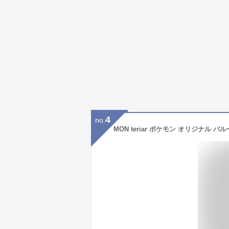
4
no.