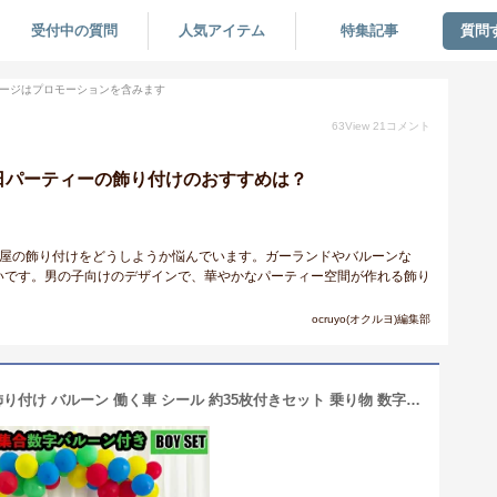
受付中の質問
人気アイテム
特集記事
質問
ージはプロモーションを含みます
63
View
21
コメント
日パーティーの飾り付けのおすすめは？
部屋の飾り付けをどうしようか悩んでいます。ガーランドやバルーンな
いです。男の子向けのデザインで、華やかなパーティー空間が作れる飾り
ocruyo(オクルヨ)編集部
ポイント10倍 ＼100冠達成／ 誕生日 飾り付け バルーン 働く車 シール 約35枚付きセット 乗り物 数字バルーン 付き 車 男の子 パトカー バス 飛行機 バースデー ハッピーバースデー 2歳 3歳 バースデーデコレーション ハッピーバースデー パーティバルーン