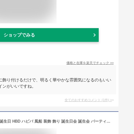
ショップでみる
価格と在庫を
楽天
でチェック
>>
に飾り付けるだけで、明るく華やかな雰囲気になるのもいい
インがいいですね。
全てのおすすめコメント
(
1
件)
>
送料無料 バースデー バルーン セット 誕生日 HBD ハピバ 風船 装飾 飾り 誕生日会 誕生会 パーティー イベント 飾り付け お祝い シンプル 風船セット イエローゴールド 黄色 金色 ブラック 黒色 シルバー 銀色 種類色々 華やか 子ども 大人 メール便 直送w