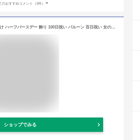
てのおすすめコメント（3件）
【半額SALE★楽天SS】誕生日 飾り付け ハーフバースデー 飾り 100日祝い バルーン 百日祝い 女の子 男の子 バースデー セット 花 かわいい ひなまつり フラワー 花 パーティー 1歳 風船 フォトブース ガーランド サクラ フローラパーティ 送料無料 regalo
ショップでみる