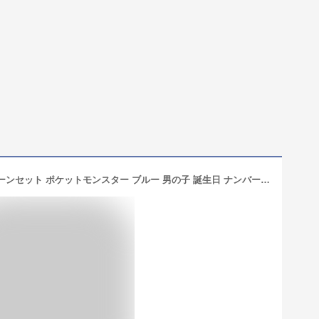
MON teriar ポケモン オリジナル バルーンセット ポケットモンスター ブルー 男の子 誕生日 ナンバーバルーン 数字 年齢 風船 男子 女子 女の子 誕生日飾り バースデー サトシ ピカチュウ メザスタ バトル プレゼント サプライズ 9歳 8歳 7歳 6歳 5歳 4歳 3歳 2歳 1歳