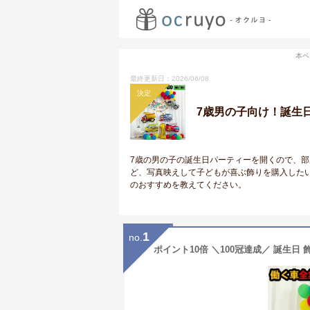
本ペ
最終更新日：2026/06/08
決定
7歳男の子向け！誕生
7歳の男の子の誕生日パーティーを開くので、
ど、写真映えして子どもが喜ぶ飾りを購入した
のおすすめを教えてください。
1
no.