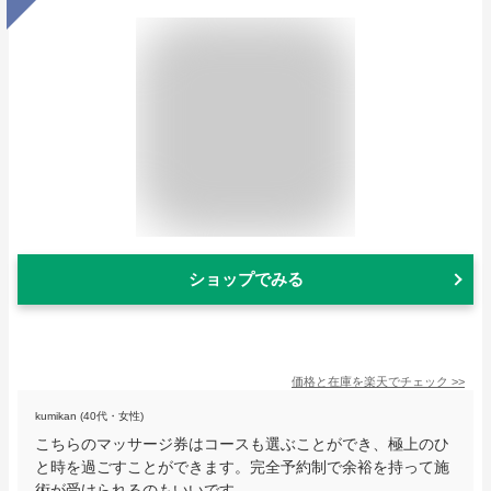
ショップでみる
価格と在庫を
楽天
でチェック
>>
kumikan (40代・女性)
こちらのマッサージ券はコースも選ぶことができ、極上のひ
と時を過ごすことができます。完全予約制で余裕を持って施
術が受けられるのもいいです