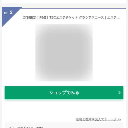
2
no.
【3/25限定！P5倍】TBCエステチケット グラシアスコース｜エステティックTBC 体験ギフト 全国対応 送料無料 美容 エステ エステ券 お祝い プレゼント 贈り物 ご褒美 イベント 女性 彼女 妻 母 記念日 結婚式 結婚記念日 誕生日 お礼 結婚祝い 入籍祝い 送別品
ショップでみる
価格と在庫を
楽天
でチェック
>>