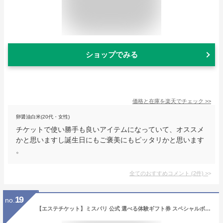
ショップでみる
価格と在庫を
楽天
でチェック
>>
卵醤油白米(20代・女性)
チケットで使い勝手も良いアイテムになっていて、オススメ
かと思いますし誕生日にもご褒美にもピッタリかと思います
。
全てのおすすめコメント
(
2
件)
>
19
no.
【エステチケット】ミスパリ 公式 選べる体験ギフト券 スペシャルボディ リラクゼーション ブライダル ギフト 誕生日 プレゼント 引き締め 送料無料 クリスマス 忘年会 新年会 女子会 美容