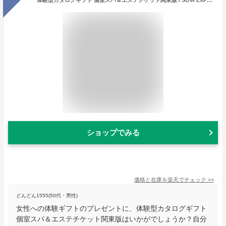
ショップでみる
価格と在庫を
楽天
でチェック
>>
どんどん1555(50代・男性)
女性への体験ギフトのプレゼントに、体験型カタログギフト
個室スパ＆エステチケット関東版はいかがでしょうか？自分