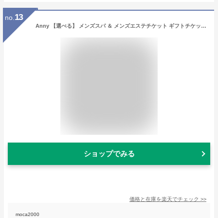
13
no.
Anny 【選べる】 メンズスパ ＆ メンズエステチケット ギフトチケット エステ 体験ギフト 癒し 男性へ お返し カタログ カタログギフト 誕生日 ギフト おしゃれ 東京エリアギフト 父親 お父さん 彼氏 男友達 男性 ザワウ
ショップでみる
価格と在庫を
楽天
でチェック
>>
moca2000