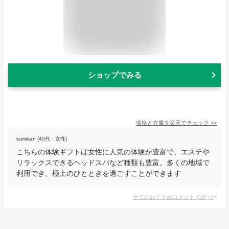
ショップでみる
価格と在庫を
楽天
でチェック
>>
kumikan (40代・女性)
こちらの体験ギフトは女性に人気の体験が豊富で、エステや
リラックスできるヘッドスパなど種類も豊富。多くの地域で
利用でき、極上のひとときを過ごすことができます
全てのおすすめコメント
(
1
件)
>