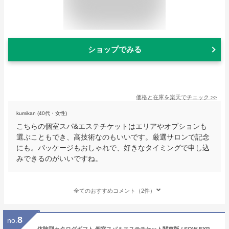
ショップでみる
価格と在庫を
楽天
でチェック
>>
kumikan (40代・女性)
こちらの個室スパ&エステチケットはエリアやオプションも
選ぶこともでき、高技術なのもいいです。厳選サロンで記念
にも。パッケージもおしゃれで、好きなタイミングで申し込
みできるのがいいですね。
全てのおすすめコメント（2件）
8
no.
体験型カタログギフト 個室スパ＆エステチケット関東版 / SOW EXPERIENCE ソウ エクスペリエンス 個室スパ＆エステシリーズ ギフトカタログ 体験 エステ チケット エステ券 マッサージ 母 妻 おしゃれ gws ギフト 美ギフト 送料無料 入学内祝い 母の日ギフト2026