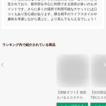
意されており、都市部を中心に利用できる箇所が多いのもポ
イントです。さらに多くの場所で利用可能なチケットには口
コミもあり安心感があります。贈る相手のライフスタイルや
趣味を考慮しながら選ぶと、より喜んでもらえるでしょう！
ランキング内で紹介されている商品
【体験ギフト】個室
【3/25限
スパ＆エステチケッ
TBCエス
ト関東版PLUS ギフ
グラシア