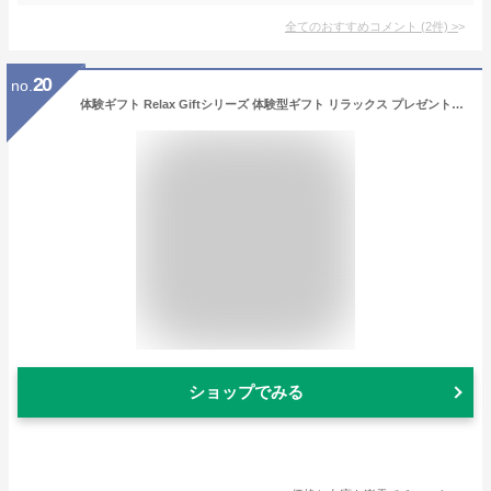
全てのおすすめコメント
(
2
件)
>
20
no.
体験ギフト Relax Giftシリーズ 体験型ギフト リラックス プレゼント 母の日 クリスマス 敬老の日 お礼 誕生日 結婚祝い 贈り物 おしゃれ 彼女 記念日 女性 妻 結婚記念日 退職祝い【ソウエクスペリエンス】【SOW EXPERIENCE】【送料無料】
ショップでみる