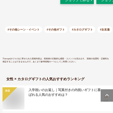
ショップでみる
ショッ
ト ソウエクスペリエ
エステティ
ンス スパ エステ体
体験ギフト
験 日帰り サロン 個
送料無料 
室 温泉 プール プレ
テ エステ
ゼント 1名様 退職祝
プレゼント
い 誕生日 記念日 体
ご褒美 イ
#その他シーン・イベント
#その他ギフト
#カタログギフト
#女友達
験型ギフト エステ券
性 彼女 妻
ホテルチケット イベ
結婚式 結
ント景品 母の日
誕生日 お
い 入籍祝
※
ocruyo(オクルヨ)
に寄せられた投稿内容は、投稿者の主観的な感想・コメントを含みます。 投稿の信憑性・正確性を
保証することはできませんので、あくまで参考情報の一つとしてご利用ください。
女性 × カタログギフト
の人気おすすめランキング
入学祝いのお返し｜写真付きの内祝いギフトに喜
決定
ばれる人気のおすすめは？
18
回答