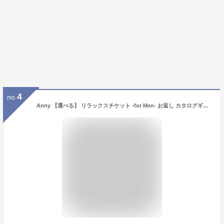
4
no.
Anny 【選べる】 リラックスチケット -for Men- お返し カタログギフト カタログ 記念日 誕生日 贈り物 男性 メンズ メンズエステ エステ フェイシャルエステ ビューティー 美容 発送 10000円 15000円 20000円 ザワウ