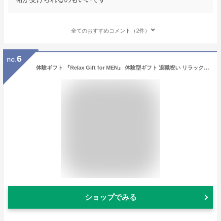
全てのおすすめコメント（2件）
6
no.
体験ギフト 『Relax Gift for MEN』 体験型ギフト 退職祝い リラックス エステ マッサージ プレゼント クリスマス 内祝い 誕生日 結婚記念日 結婚祝い 記念日 敬老の日 彼氏 男性 夫【ソウエクスペリエンス】【送料無料】
ショップでみる