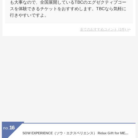
も大事なので、全国展開しているTBCのエグゼクティブコー
スを体験できるチケットをおすすめします。TBCなら気軽に
行きやすいですよ。
全てのおすすめコメント
(
1
件)
>
16
no.
SOW EXPERIENCE（ソウ・エクスペリエンス） Relax Gift for MEN 体験ギフト エステ チケット プレゼント