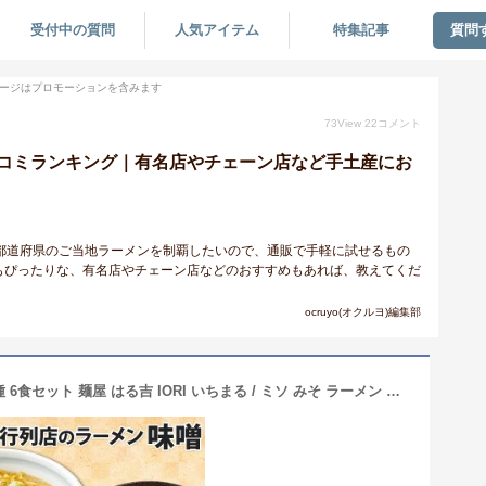
受付中の質問
人気アイテム
特集記事
質問
ージはプロモーションを含みます
73
View
22
コメント
コミランキング｜有名店やチェーン店など手土産にお
都道府県のご当地ラーメンを制覇したいので、通販で手軽に試せるもの
もぴったりな、有名店やチェーン店などのおすすめもあれば、教えてくだ
ocruyo(オクルヨ)編集部
北海道 ラーメンセット 人気店 味噌 3種 6食セット 麺屋 はる吉 IORI いちまる / ミソ みそ ラーメン セット 詰め合わせ 寒中見舞い お年始 御年賀 お年賀 お歳暮 ラーメン ギフト 食べ比べ お取り寄せラーメン 有名店 ご当地ラーメン お歳暮 ラーメン 取り寄せ 名店