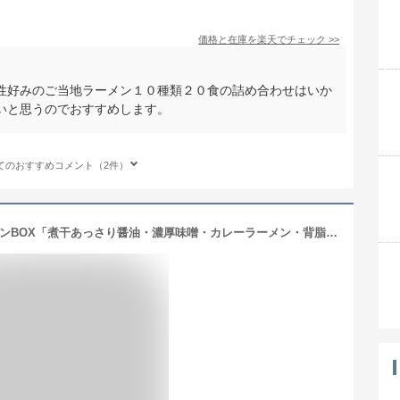
価格と在庫を
楽天
でチェック
>>
性好みのご当地ラーメン１０種類２０食の詰め合わせはいか
いと思うのでおすすめします。
てのおすすめコメント（2件）
ご当地ラーメンギフト 新潟五大ラーメンBOX「煮干あっさり醤油・濃厚味噌・カレーラーメン・背脂ラーメン・生姜醤油」三旺食品【生麺/燕三条/らーめん/拉麺】【お土産/手土産/プレゼント/ギフトに！贈り物】【送料無料】 お歳暮