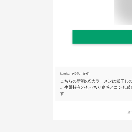
kumikan (40代・女性)
こちらの新潟の5大ラーメンは煮干し
。生麺特有のもっちり食感とコシも感
す
全