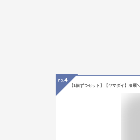
4
no.