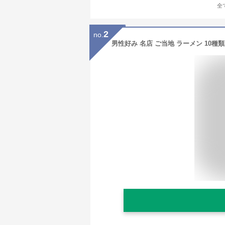
全
2
no.