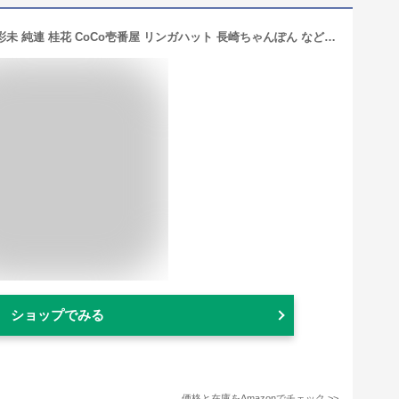
ご当地カップ麵 繁盛店ラーメン 凄麺 彩未 純連 桂花 CoCo壱番屋 リンガハット 長崎ちゃんぽん など鉄板24個セット
ショップでみる
価格と在庫を
Amazon
でチェック
>>