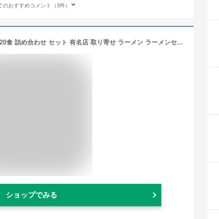
てのおすすめコメント（3件）
男性好み 名店 ご当地 ラーメン 10種類20食 詰め合わせ セット 有名店 取り寄せ ラーメン ラーメンセット ご当地ラーメンセット ラーメン屋 味噌 豚骨 醤油 豚骨醤油 背脂 スタミナ 中華そば 味噌ラーメン 豚骨ラーメン 醤油ラーメン 生麺 ギフト プレゼント 御歳暮 お歳暮
ショップでみる