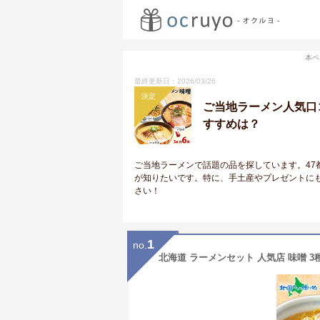
本ペ
最終更新日：2026/03/26
決定
ご当地ラーメン人気口
すすめは？
ご当地ラーメンで話題の品を探しています。47
が知りたいです。特に、手土産やプレゼントに
さい！
1
no.