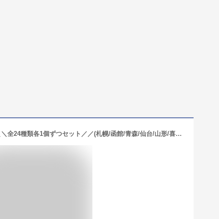
【1個ずつセット】【ヤマダイ】凄麺＼＼全24種類各1個ずつセット／／(札幌/函館/青森/仙台/山形/喜多方/佐野/新潟/信州/千葉/横浜サンマー麺/横浜とんこつ/富山/飛騨高山/焼津/名古屋/京都背脂醤油/奈良天理/和歌山/尾道/徳島/八幡浜/博多/長崎)※北海道発送不可