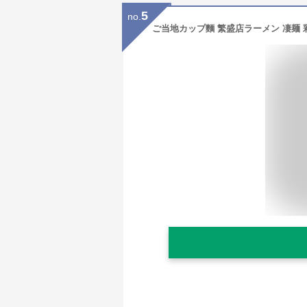
5
no.