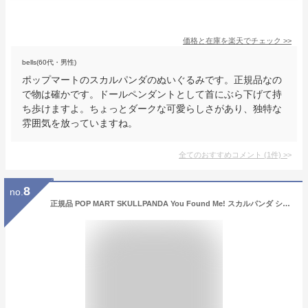
価格と在庫を
楽天
でチェック
>>
bells(60代・男性)
ポップマートのスカルパンダのぬいぐるみです。正規品なの
で物は確かです。ドールペンダントとして首にぶら下げて持
ち歩けますよ。ちょっとダークな可愛らしさがあり、独特な
雰囲気を放っていますね。
全てのおすすめコメント
(
1
件)
>
8
no.
正規品 POP MART SKULLPANDA You Found Me! スカルパンダ シリーズ ぬいぐるみ ペンダント 1ピース ポップマート フィギュア ランダム1種 おもちゃ ソフビ キャラクター 誕生日 プレゼント 雑貨 ラブブ JAPAN labubu ユ00572