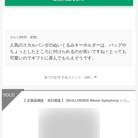
りらく(50代・女性)
人気のスカルパンダのぬいぐるみキーホルダーは、バッグや
ちょっとしたところに付けられるのが良いですね！とっても
可愛いのでギフトに喜んでもらえそうです。
全てのおすすめコメント（4件）
SOLD
【 正規品保証・当日発送 】 SKULLPANDA Winter Symphony シリーズ ぬいぐるみペンダント【ピース】【アソートボックス】 skull panda popmart ポップマート スカルパンダ ポップ マート オンライン キャラクター グッズ かわいい おもちゃ ギフト プレゼント 国内正規品