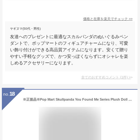
価格と在庫を
楽天
でチェック
>>
ヤギヌマ(50代・男性)
友達へのプレゼントに最適なスカルパンダのぬいぐるみペン
ダントで、ポップマートのフィギュアチャームになり、可愛
い飾り付けができる高品質アイテムになります。安くて贈り
やすい手軽なグッズで、かつ安っぽくならずにオシャレを楽
しめるアクセサリーになります。
全てのおすすめコメント
(
1
件)
>
18
no.
※正規品※Pop Mart Skullpanda You Found Me Series Plush Doll Pendant Sealed Case (1 Blind Box \~ 9 Blind Boxes) ポップマート スカルパンダ ユーファウンドミーシリーズ ぬいぐるみ ドールペンダント シールドケース 1個〜6個入り ブラインドボックス 可愛い