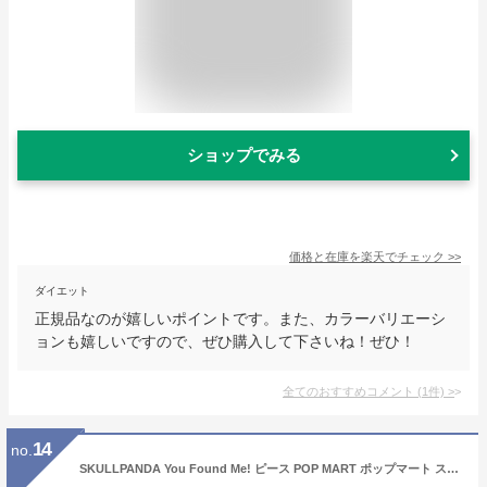
ショップでみる
価格と在庫を
楽天
でチェック
>>
ダイエット
正規品なのが嬉しいポイントです。また、カラーバリエーシ
ョンも嬉しいですので、ぜひ購入して下さいね！ぜひ！
全てのおすすめコメント
(
1
件)
>
14
no.
SKULLPANDA You Found Me! ピース POP MART ポップマート スカルパンダ かわいい ぬいぐるみ キーホルダー ペンダント