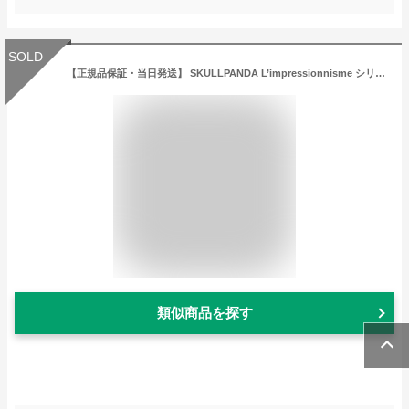
SOLD
【正規品保証・当日発送】 SKULLPANDA L’impressionnisme シリーズ ぬいぐるみペンダント【アソートボックス 9ピース】【ピース】 POP MART ポップマート Popmart スカルパンダ ポップマートスカルパンダ スカルパンダぬいぐるみ ぬいぐるみ グッズ かわいい プレゼント
類似商品を探す