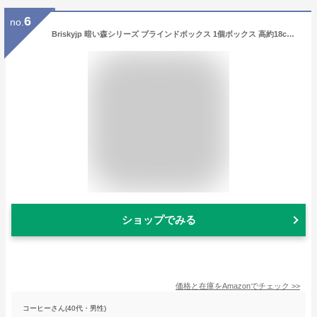
6
no.
Briskyjp 暗い森シリーズ ブラインドボックス 1個ボックス 高約18cm ABS&ポリエステル製 かわいい ぬいぐるみキーホルダー 塗装済み ペンダント プレゼント（ランダム1個）
ショップでみる
価格と在庫を
Amazon
でチェック
>>
コーヒーさん(40代・男性)