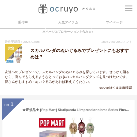
受付中
人気アイテム
マイページ
本ページはプロモーションを含みます
最終更新日：2026/02/06
1804
View
29
コメント
決定
スカルパンダのぬいぐるみでプレゼントにもおすす
めは？
友達へのプレゼントで、スカルパンダのぬいぐるみを探しています。せっかく贈る
なら、喜んでもらえるようなとっておきのスカルパンダグッズを見つけたいです。
皆さんがおすすめｎぬいぐるみがあれば教えてください。
ocruyo(オクルヨ)編集部
1
no.
★正規品★ [Pop Mart] Skullpanda L’Impressionnisme Series Plush Doll (1 Blind Box ~ 9 Blind Box) ポップマート スカルパンダ リマンプリショニスム シリーズ ぬいぐるみ ブラインドボックス 正規品 人気 キャラクターグッズ おしゃれ アート風 インテリア