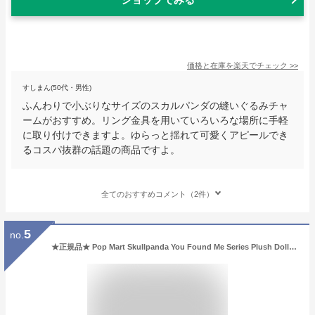
価格と在庫を
楽天
でチェック
>>
すしまん(50代・男性)
ふんわりで小ぶりなサイズのスカルパンダの縫いぐるみチャ
ームがおすすめ。リング金具を用いていろいろな場所に手軽
に取り付けできますよ。ゆらっと揺れて可愛くアピールでき
るコスパ抜群の話題の商品ですよ。
全てのおすすめコメント（2件）
5
no.
★正規品★ Pop Mart Skullpanda You Found Me Series Plush Doll Pendant Darkness (開封商品) ポップマート スカルパンダ ユーファウンドミーシリーズ ぬいぐるみ ドールペンダント ダークネス 開封済み 可愛い コレクション キャラクターグッズ