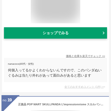
ショップでみる
価格と在庫を
楽天
でチェック
>>
nanacoco(40代・女性)
何個入ってるかよくわからないんですので、このパンダぬい
ぐるみは当たり外れがあって面白みがあると思います
全てのおすすめコメント
(
1
件)
>
19
no.
正規品 POP MART SKULLPANDA L’impressionnisme スカルパンダ シリーズ ぬいぐるみ ペンダント 1ピース ポップマート フィギュア ランダム1種 おもちゃ ソフビ キャラクター 誕生日 プレゼント 雑貨 ラブブ JAPAN ユ00572