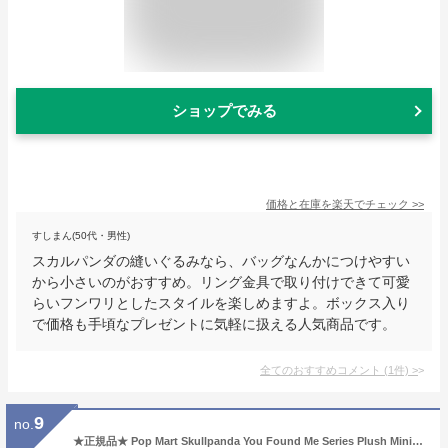
ショップでみる
価格と在庫を
楽天
でチェック
>>
すしまん(50代・男性)
スカルパンダの縫いぐるみなら、バッグなんかにつけやすい
から小さいのがおすすめ。リング金具で取り付けできて可愛
らいフンワリとしたスタイルを楽しめますよ。ボックス入り
で価格も手頃なプレゼントに気軽に扱える人気商品です。
全てのおすすめコメント
(
1
件)
>
9
no.
★正規品★ Pop Mart Skullpanda You Found Me Series Plush Mini Bag Sealed Case (1 Blind Box \~ 6 Blind Boxes) ポップマート スカルパンダ ユーファウンドミーシリーズ ぬいぐるみ ミニバッグ シールドケース 1個〜6個入り ブラインドボックス 可愛い コレクション