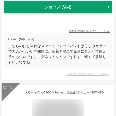
ショップでみる
価格と在庫を
楽天
でチェック
>>
kumikan (40代・女性)
こちらのおしゃれなスマートウォッチバンドはくすみカラー
で大人かわいい雰囲気に。装着も簡単で気分に合わせて使え
るのもいいです。マグネットタイプでずれず、軽くて肌触り
もいいですね
全てのおすすめコメント
(
1
件)
>
SOLD
スリーコインズ 3COINS+plus 目玉焼きクッカー／KITINTO