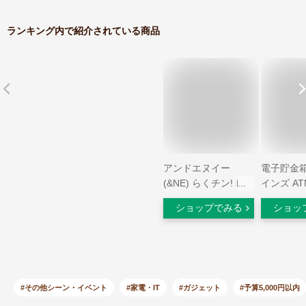
ランキング内で紹介されている商品
アンドエヌイー
電子貯金箱
(&NE) らくチン! レ
インズ ATM
ンジ鍋 レコポ
ショップでみる
ショッ
recopo イエロー
1.5L 日本製 一人用
レシピ付き 小型 軽
量 レンジ調理鍋 電
子レンジ用 鍋 ラー
メン パスタ NIM-
#その他シーン・イベント
#家電・IT
#ガジェット
#予算5,000円以内
118-YE