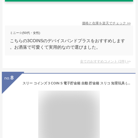
価格と在庫を
楽天
でチェック
>>
ミニー☆(50代・女性)
こちらの3COINSのデバイスバンドプラスをおすすめします
。お洒落で可愛くて実用的なので選びました。
全てのおすすめコメント
(
2
件)
>
8
no.
スリー コインズ 3 COIN S 電子貯金箱 自動 貯金箱 スリコ 知育玩具 (ベージュ)