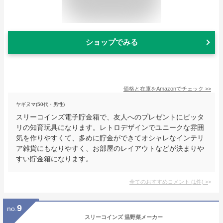
ショップでみる
価格と在庫を
Amazon
でチェック
>>
ヤギヌマ(50代・男性)
スリーコインズ電子貯金箱で、友人へのプレゼントにピッタ
リの知育玩具になります。レトロデザインでユニークな雰囲
気を作りやすくて、多めに貯金ができてオシャレなインテリ
ア雑貨にもなりやすく、お部屋のレイアウトなどが決まりや
すい貯金箱になります。
全てのおすすめコメント
(
1
件)
>
9
no.
スリーコインズ 温野菜メーカー