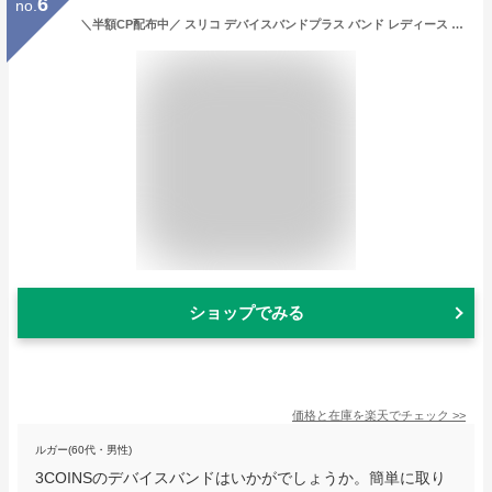
6
no.
＼半額CP配布中／ スリコ デバイスバンドプラス バンド レディース 3COINS スマートウォッチ プラス バンド おしゃれ かわいい 韓国 レザー 3COINS デバイスバンドplus 交換バンド 交換ベルト マグネット スマートウォッチ ベルト くすみカラー 大人可愛い nexmate
ショップでみる
価格と在庫を
楽天
でチェック
>>
ルガー(60代・男性)
3COINSのデバイスバンドはいかがでしょうか。簡単に取り