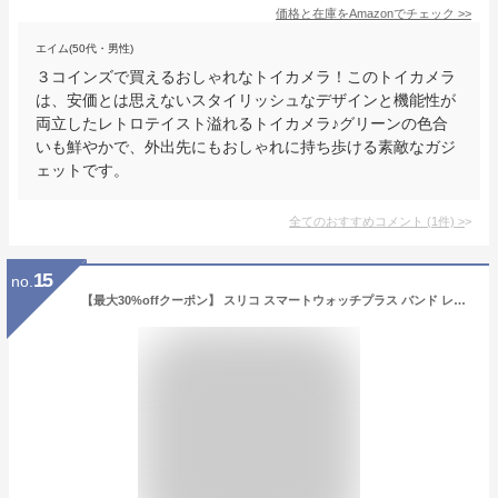
価格と在庫を
Amazon
でチェック
>>
エイム(50代・男性)
３コインズで買えるおしゃれなトイカメラ！このトイカメラ
は、安価とは思えないスタイリッシュなデザインと機能性が
両立したレトロテイスト溢れるトイカメラ♪グリーンの色合
いも鮮やかで、外出先にもおしゃれに持ち歩ける素敵なガジ
ェットです。
全てのおすすめコメント
(
1
件)
>
15
no.
【最大30%offクーポン】 スリコ スマートウォッチプラス バンド レディース 3COINS スマートウォッチプラス バンド おしゃれ かわいい 韓国 レザー チェーン 3COINS デバイスバンドplus 22mm 交換バンド 交換ベルト スマートウォッチ ベルト 高見え 大人可愛い 大人女子