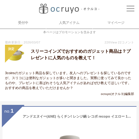
受付中
人気アイテム
マイページ
本ページはプロモーションを含みます
最終更新日：2026/03/07
226
View
22
コメント
決定
スリーコインズでおすすめのガジェット商品は？プ
レゼントに人気のものを教えて！
3coinsのガジェット商品を探しています。友人へのプレゼントを探しているのです
が、スリコには便利なガジェットが多いと聞きました。実際に使ってみて良かった
ものや、プレゼントに喜ばれそうな人気アイテムがあればぜひ教えてほしいです。
おすすめの商品を教えていただけませんか？
ocruyo(オクルヨ)編集部
1
no.
アンドエヌイー(&NE) らくチン! レンジ鍋 レコポ recopo イエロー 1.5L 日本製 一人用 レシピ付き 小型 軽量 レンジ調理鍋 電子レンジ用 鍋 ラーメン パスタ NIM-118-YE