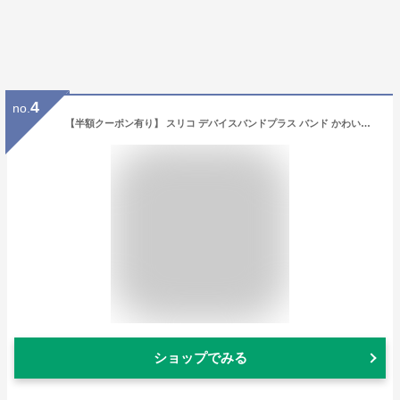
4
no.
【半額クーポン有り】 スリコ デバイスバンドプラス バンド かわいい レザー 革 3COINS スマートウォッチ プラス バンド おしゃれ 韓国 3COINS デバイスバンドplus 交換バンド 交換ベルト マグネット スマートウォッチ ベルト くすみカラー 大人可愛い レディース nexmate
ショップでみる