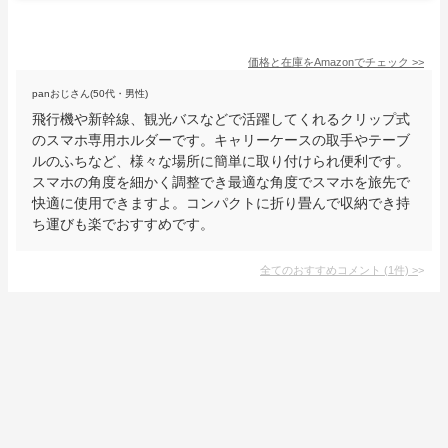
価格と在庫を
Amazon
でチェック
>>
panおじさん(50代・男性)
飛行機や新幹線、観光バスなどで活躍してくれるクリップ式
のスマホ専用ホルダーです。キャリーケースの取手やテーブ
ルのふちなど、様々な場所に簡単に取り付けられ便利です。
スマホの角度を細かく調整でき最適な角度でスマホを旅先で
快適に使用できますよ。コンパクトに折り畳んで収納でき持
ち運びも楽でおすすめです。
全てのおすすめコメント
(
1
件)
>