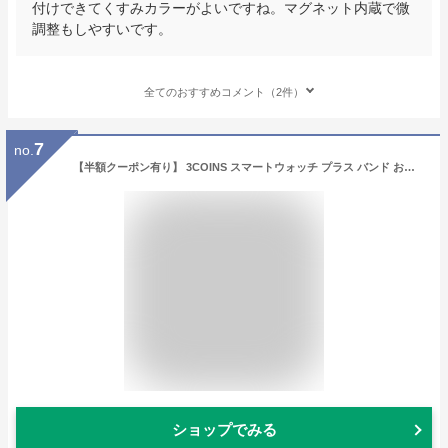
付けできてくすみカラーがよいですね。マグネット内蔵で微
調整もしやすいです。
全てのおすすめコメント（2件）
7
no.
【半額クーポン有り】 3COINS スマートウォッチ プラス バンド おしゃれ スリコ デバイスバンドプラス バンド 蒸れない メンズ レディース かわいい 韓国 3COINS デバイスバンドplus 交換バンド 交換ベルト スマートウォッチ ベルト 可愛い チェーン くすみカラー nexmate
ショップでみる