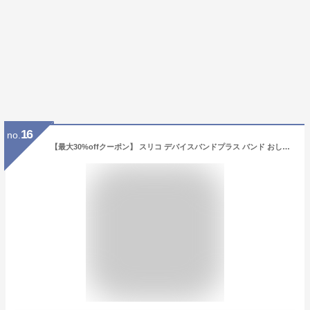
16
no.
【最大30%offクーポン】 スリコ デバイスバンドプラス バンド おしゃれ 3COINS スマートウォッチ プラス バンド かわいい 韓国 レザー 3COINS デバイスバンドplus 交換バンド 交換ベルト マグネット 磁石 スマートウォッチ ベルト くすみカラー 大人可愛い 大人女子 nexmate