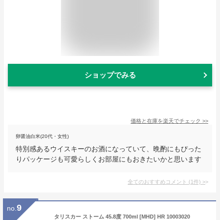
ショップでみる
価格と在庫を
楽天
でチェック
>>
卵醤油白米(20代・女性)
特別感あるウイスキーのお酒になっていて、晩酌にもぴった
りパッケージも可愛らしくお部屋にもおきたいかと思います
全てのおすすめコメント
(
1
件)
>
9
no.
タリスカー ストーム 45.8度 700ml [MHD] HR 10003020