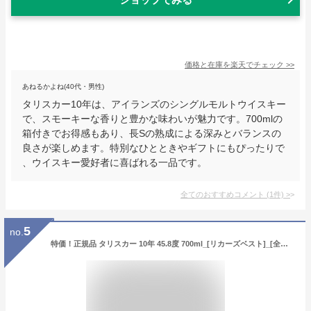
価格と在庫を
楽天
でチェック
>>
あねるかよね(40代・男性)
タリスカー10年は、アイランズのシングルモルトウイスキー
で、スモーキーな香りと豊かな味わいが魅力です。700mlの
箱付きでお得感もあり、長Sの熟成による深みとバランスの
良さが楽しめます。特別なひとときやギフトにもぴったりで
、ウイスキー愛好者に喜ばれる一品です。
全てのおすすめコメント
(
1
件)
>
5
no.
特価！正規品 タリスカー 10年 45.8度 700ml_[リカーズベスト]_[全品ヤマト宅急便配送]