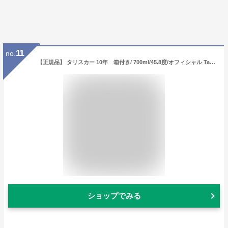
11
no.
【正規品】 タリスカー 10年 箱付き/ 700ml/45.8度/オフィシャル Talisker Aged 10 Years スコッチウイスキー/シングルモルト/アイランズ/スカイ島 Single Malt Scotch Whisky
ショップでみる