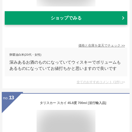
ショップでみる
価格と在庫を
楽天
でチェック
>>
卵醤油白米(20代・女性)
深みあるお酒のものになっていてウィスキーでボリュームも
あるものになっていてお値打ちかと思いますので良いです
全てのおすすめコメント
(
1
件)
>
13
no.
タリスカー スカイ 45.8度 700ml [並行輸入品]