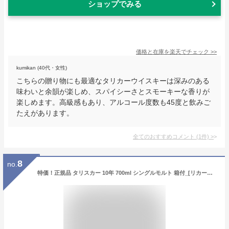
ショップでみる
価格と在庫を
楽天
でチェック
>>
kumikan (40代・女性)
こちらの贈り物にも最適なタリカーウイスキーは深みのある
味わいと余韻が楽しめ、スパイシーさとスモーキーな香りが
楽しめます。高級感もあり、アルコール度数も45度と飲みご
たえがあります。
全てのおすすめコメント
(
1
件)
>
8
no.
特価！正規品 タリスカー 10年 700ml シングルモルト 箱付_[リカーズベスト]_[全品ヤマト宅急便配送]