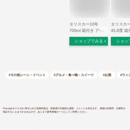
タリスカー10年
タリスカー
700ml 箱付き アイラ
45.8度 箱
ンズ シングルモルト
正規
ショップでみる
ショッ
スコッチ ウイスキー
長S
#その他シーン・イベント
#グルメ・食べ物・スイーツ
#お酒
#ウィ
※
ocruyo(オクルヨ)
に寄せられた投稿内容は、投稿者の主観的な感想・コメントを含みます。 投稿の信憑性・正確性を
保証することはできませんので、あくまで参考情報の一つとしてご利用ください。