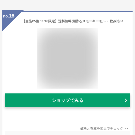
16
no.
【全品P5倍 11/18限定】送料無料 潮香るスモーキーモルト 飲み比べ 2本セット タリスカー10年 箱無し グレンスコシア カンベルタウンハーバー 箱有り スコッチ シングルモルト ウィスキー whisky 長S
ショップでみる
価格と在庫を
楽天
でチェック
>>