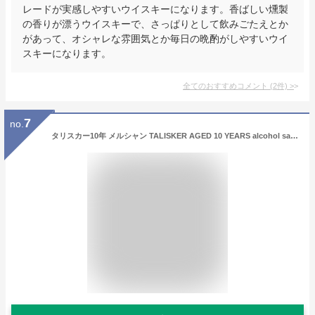
レードが実感しやすいウイスキーになります。香ばしい燻製
の香りが漂うウイスキーで、さっぱりとして飲みごたえとか
があって、オシャレな雰囲気とか毎日の晩酌がしやすいウイ
スキーになります。
全てのおすすめコメント
(
2
件)
>
7
no.
タリスカー10年 メルシャン TALISKER AGED 10 YEARS alcohol sake scotch single malt シングルモルト スコッチウィスキー ウィスキー whiskey スモーキー スパイシー 深み 余韻 重厚 クラシックモルト 本格派 プレミアム 威厳 高級 贅沢 特別感 贈り物 ギフト プレゼント