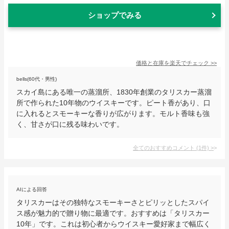
ショップでみる
価格と在庫を
楽天
でチェック
>>
bells(60代・男性)
スカイ島にある唯一の蒸溜所、1830年創業のタリスカー蒸溜
所で作られた10年物のウイスキーです。ピート香があり、口
に入れるとスモーキーな香りが広がります。モルト香味も強
く、甘さが口に残る味わいです。
全てのおすすめコメント
(
1
件)
>
AIによる回答
タリスカーはその独特なスモーキーさとピリッとしたスパイ
ス感が魅力的で贈り物に最適です。おすすめは「タリスカー
10年」です。これは初心者からウイスキー愛好家まで幅広く