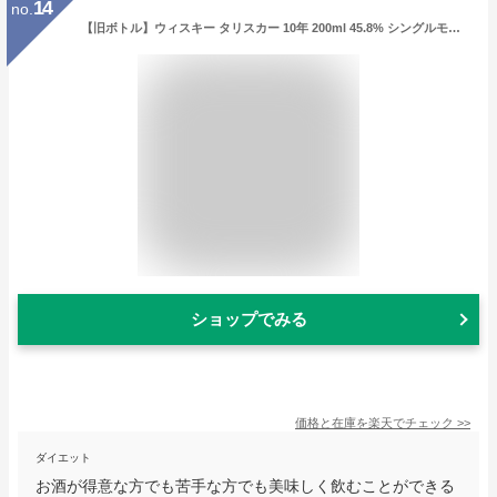
14
no.
【旧ボトル】ウィスキー タリスカー 10年 200ml 45.8% シングルモルト スコッチ スコットランド 古酒 お酒 洋酒 箱付き TALISKER AGED 10 YEARS SINGLE MALT SCOTCH WHISKY MADE BY THE SEA
ショップでみる
価格と在庫を
楽天
でチェック
>>
ダイエット
お酒が得意な方でも苦手な方でも美味しく飲むことができる