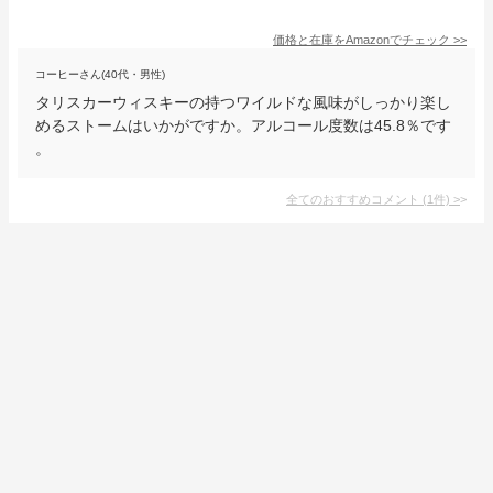
価格と在庫を
Amazon
でチェック
>>
コーヒーさん(40代・男性)
タリスカーウィスキーの持つワイルドな風味がしっかり楽し
めるストームはいかがですか。アルコール度数は45.8％です
。
全てのおすすめコメント
(
1
件)
>