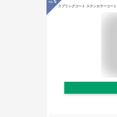
5
no.