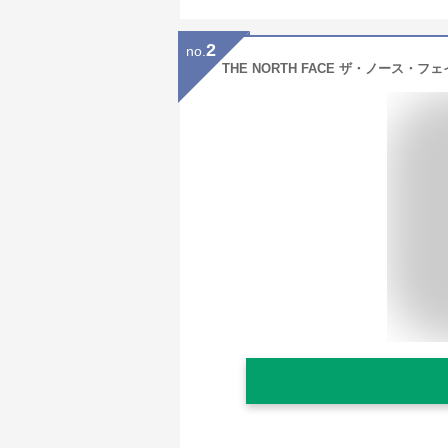
2
no.