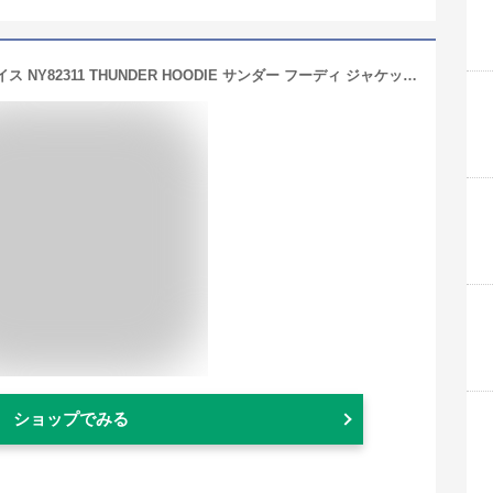
THE NORTH FACE ザ・ノース・フェイス NY82311 THUNDER HOODIE サンダー フーディ ジャケット ハイブリッド ダウン パーカー アウター 光電子 撥水 軽量 保温 防寒 スーツ ビジネス アウトドア スポーツ メンズ ユニセックス 4カラー 国内正規 30%OFF セール
ショップでみる