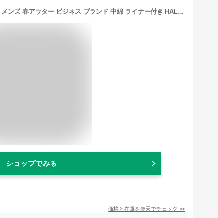
スプリングコート ステンカラーコート メンズ 春アウター ビジネス ブランド 中綿 ライナー付き HALEINE アレンヌ 綿100％ コットン シンプル きれいめ 通勤 仕事 アウター メンズコート メンズアウター 冬 秋 春 無地 ビジネスコート 暖かい (08000196r) ギフト プレゼント
ショップでみる
価格と在庫を
楽天
でチェック
>>