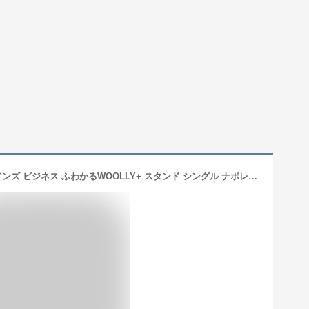
スタンドカラーコート 大きいサイズ メンズ ビジネス ふわかるWOOLLY+ スタンド シングル ナポレオン アウター ロング 軽量 灰 紺 B＆T CLUB ビーアンドティークラブ 通勤 膝丈 軽量 ウール調