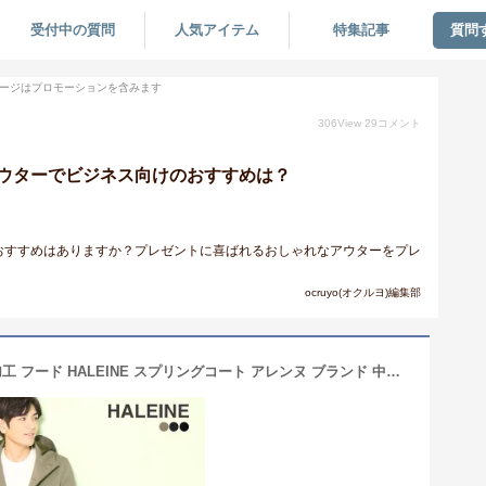
受付中の質問
人気アイテム
特集記事
質問
ージはプロモーションを含みます
306
View
29
コメント
ウターでビジネス向けのおすすめは？
おすすめはありますか？プレゼントに喜ばれるおしゃれなアウターをプレ
ocruyo(オクルヨ)編集部
メンズ コート メンズ ビジネス 撥水 加工 フード HALEINE スプリングコート アレンヌ ブランド 中綿 ライナー ストレッチ パワーネット 軽量 保温性 Comfortemp コンフォテンプ アウター ギフト プレゼント 6F (08000197r)