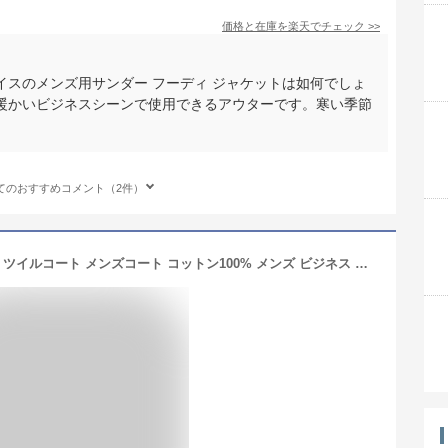
価格と在庫を
楽天
でチェック
>>
スのメンズ用サンダー フーディ ジャケットは如何でしょ
暖かいビジネスシーンで使用できるアウターです。寒い季節
てのおすすめコメント（2件）
ステンカラーコート 中綿ライナー付き ツイルコート メンズコート コットン100% メンズ ビジネス スプリングコート 中綿 ライナー付き 綿100％ 大きいサイズ コットン きれいめ 通勤 仕事 アウター メンズアウター 冬 秋 春 無地 ギフト プレゼント 6F (08000282r)