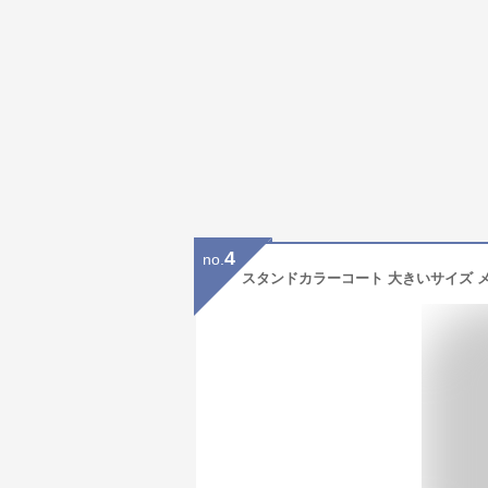
4
no.