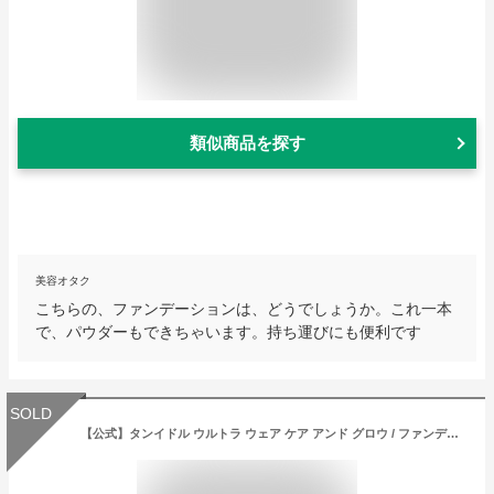
類似商品を探す
美容オタク
こちらの、ファンデーションは、どうでしょうか。これ一本
で、パウダーもできちゃいます。持ち運びにも便利です
SOLD
【公式】タンイドル ウルトラ ウェア ケア アンド グロウ / ファンデーション / ランコム lancome 正規品 リキッドファンデーション ツヤ 保湿 ウルトラファンデ プレゼント 誕生日 バレンタイン 彼女 母 化粧品 コスメ メイク デパコス ギフト 高級 クリスマス