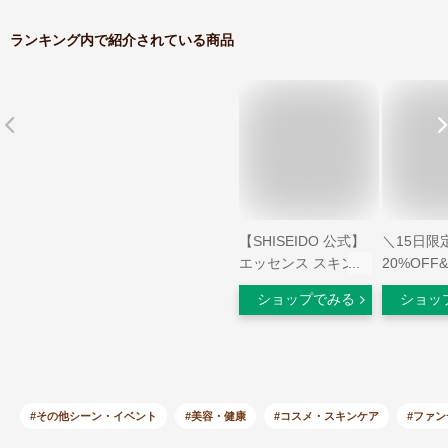
ランキング内で紹介されている商品
【SHISEIDO 公式】
＼15日限
エッセンス スキング
20%OFF
ロウ ファンデーショ
【限定GI
ショップでみる
ショッ
ン ☆ | SHISEIDO 資
オクッショ
生堂 シセイドウ | フ
ット ザ 
ァンデーション ファ
ンデーショ
ンデ 美容液ファンデ
ョンファン
美容液ファンデーシ
ョンファ
ョン スキンケアエッ
ン ファン
#その他シーン・イベント
#美容・健康
#コスメ・スキンケア
#ファ
センス
毛穴 シミ