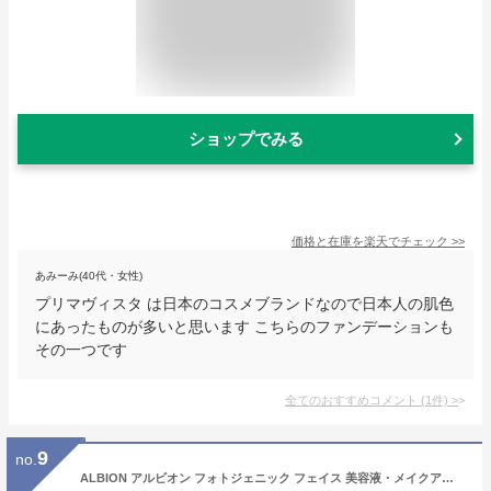
ショップでみる
価格と在庫を
楽天
でチェック
>>
あみーみ(40代・女性)
プリマヴィスタ は日本のコスメブランドなので日本人の肌色
にあったものが多いと思います こちらのファンデーションも
その一つです
全てのおすすめコメント
(
1
件)
>
9
no.
ALBION アルビオン フォトジェニック フェイス 美容液・メイクアップベース・ファンデーション [4種類から選べる] 40g SPF20 PA++[ギフトラッピング対応]