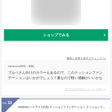
ショップでみる
価格と在庫を
楽天
でチェック
>>
nanacoco(40代・女性)
ブルベさん向けのカラーもあるので、このクッションファン
デーションはいかがでしょう？夏なので軽い感触がいいかな
全てのおすすめコメント
(
1
件)
>
13
no.
HARIAS ハリアス (公式) クッションファンデーション クッションファンデ SPF50+ ナイアシンアミド 医薬部外品 美容液 ファンデーション 人気ランキング (オークル)