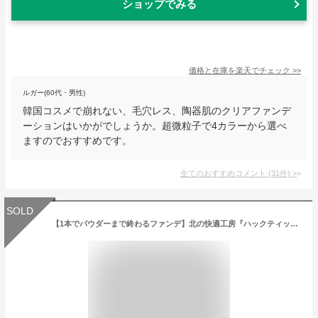
ショップでみる
価格と在庫を
楽天
でチェック
>>
ルガー(60代・男性)
韓国コスメで崩れない、毛穴レス、陶器肌のクリアファンデ
ーションはいかがでしょうか。超微粒子で4カラーから選べ
ますのでおすすめです。
全てのおすすめコメント
(
31
件)
>
SOLD
【1本でパウダーまで終わるファンデ】北の快適工房『ハックティック』5.6g スティック ファンデーション 3色（ライト ナチュラル オークル）専用スポンジ（495円）付き