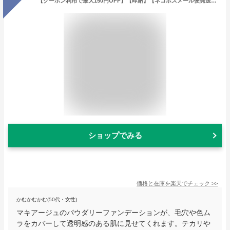
【クーポン利用で最大150円OFF】【即納】【ネコポスメール便発送】shiseido 資生堂 マキアージュ MAQUillAGE ドラマティックパウダリー EX レフィル ピンクオークル10 9.3g パウダー ファンデーション【【4909978103798】
ショップでみる
価格と在庫を
楽天
でチェック
>>
かむかむかむ(50代・女性)
マキアージュのパウダリーファンデーションが、毛穴や色ム
ラをカバーして透明感のある肌に見せてくれます。テカリや