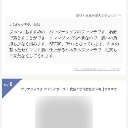
価格と在庫を
楽天
でチェック
>>
こぐまたん(50代・女性)
ブルベにおすすめの、パウダータイプのファンデです。石鹸
で落とすことができ、クレンジング剤不要なので、肌への負
担も少なく済みます。SPF30、PA++となっています。キメの
整ったセミマット肌に仕上がるミネラルファンデで、毛穴も
目立たなくしてくれます。
全てのおすすめコメント
(
1
件)
>
8
no.
プリマヴィスタ ファンデブースト 皮脂くずれ防止(25ml)【プリマヴィスタ(Primavista)】[プリマ 持続 テカらない くずれない 下地 化粧下地]