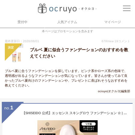
受付中
人気アイテム
マイページ
本ページはプロモーションを含みます
最終更新日：2026/08/01
679
View
19
コメント
決定
ブルベ 夏に似合うファンデーションのおすすめを教
えてください
ブルベ夏に合うファンデーションを探しています。ピンク系やローズ系の色味で、
透明感が出るようなファンデーションが気になっています。皆さんが使ってみて良
かったブルベ夏向けのファンデーションや、プレゼントに喜ばれそうなおすすめを
教えてください。
ocruyo(オクルヨ)編集部
1
no.
【SHISEIDO 公式】エッセンス スキングロウ ファンデーション ☆ | SHISEIDO 資生堂 シセイドウ | ファンデーション ファンデ 美容液ファンデ 美容液ファンデーション スキンケアエッセンス