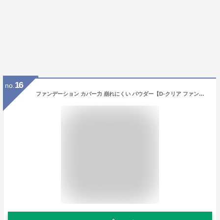
16
no.
ファンデーション カバー力 崩れにくい パウダー【D-クリア ファンデーション 12g】 毛穴レス 陶器肌 フィルター肌 敏感肌 混合肌 インナードライ 韓国コスメ ミネラル 60代 プレゼント プチプラ d-ray