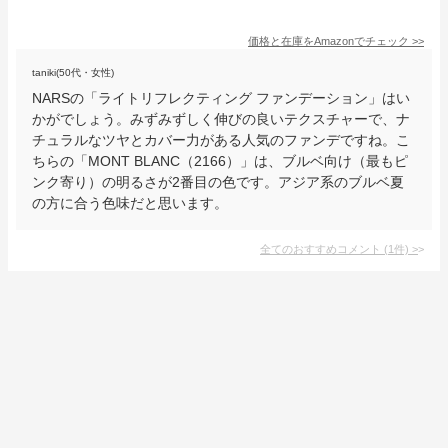
価格と在庫を
Amazon
でチェック
>>
taniki(50代・女性)
NARSの「ライトリフレクティング ファンデーション」はい
かがでしょう。みずみずしく伸びの良いテクスチャーで、ナ
チュラルなツヤとカバー力がある人気のファンデですね。こ
ちらの「MONT BLANC（2166）」は、ブルベ向け（最もピ
ンク寄り）の明るさが2番目の色です。アジア系のブルベ夏
の方に合う色味だと思います。
全てのおすすめコメント
(
1
件)
>