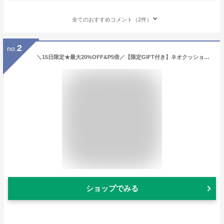
全てのおすすめコメント（2件）
2
no.
＼15日限定★最大20%OFF&P5倍／【限定GIFT付き】ネオクッション ザ マット ザ グロウ ファンデーション クッションファンデ クッションファンデーション ファンデ 美容液 毛穴 シミ 毛穴レス プチプラ 崩れない ツヤ肌 カバー力 ラネージュ LANEIGE 韓国コスメ 韓国
ショップでみる