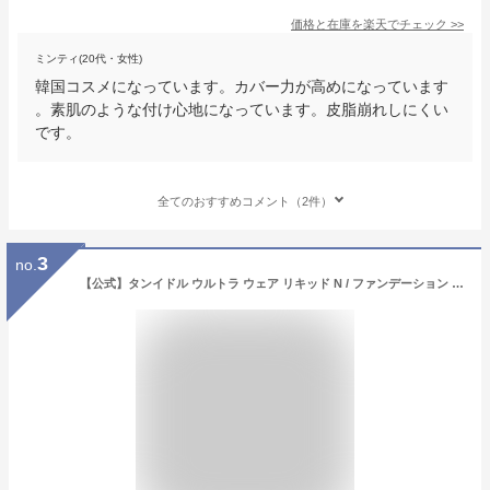
価格と在庫を
楽天
でチェック
>>
ミンティ(20代・女性)
韓国コスメになっています。カバー力が高めになっています
。素肌のような付け心地になっています。皮脂崩れしにくい
です。
全てのおすすめコメント（2件）
3
no.
【公式】タンイドル ウルトラ ウェア リキッド N / ファンデーション / ランコム lancome 正規品 カバー力 スキンケア ウルトラファンデ SPF48 PA++ UV シミ隠し 毛穴 メイク 薄膜密着 プレゼント 誕生日 彼女 母 化粧品 コスメ メイク デパコス ギフト 高級