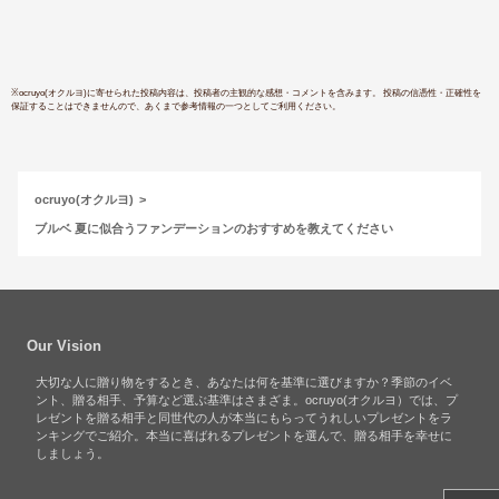
プチプラ 
ツヤ肌 カ
ネージュ L
韓国コスメ
※
ocruyo(オクルヨ)
に寄せられた投稿内容は、投稿者の主観的な感想・コメントを含みます。 投稿の信憑性・正確性を
保証することはできませんので、あくまで参考情報の一つとしてご利用ください。
ocruyo(オクルヨ)
ブルベ 夏に似合うファンデーションのおすすめを教えてください
Our Vision
大切な人に贈り物をするとき、あなたは何を基準に選びますか？季節のイベ
ント、贈る相手、予算など選ぶ基準はさまざま。ocruyo(オクルヨ）では、プ
レゼントを贈る相手と同世代の人が本当にもらってうれしいプレゼントをラ
ンキングでご紹介。本当に喜ばれるプレゼントを選んで、贈る相手を幸せに
しましょう。