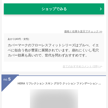
ショップでみる
価格と在庫を
楽天
でチェック
>>
あかり(40代・女性)
カバーマークのフローレスフィットシリーズはブルべ、イエ
ベに似合う色が豊富に展開されています。崩れにくいし毛穴
カバー効果も高いので、世代を問わずおすすめです。
全てのおすすめコメント
(
2
件)
>
5
no.
HERA リフレクション スキン グロウ クッション ファンデーション 21C1 ローズバニラ 本体 15g ファンデーション 【送料無料】 アットコスメ