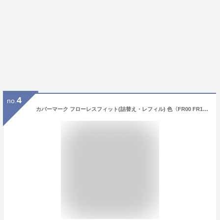
4
no.
カバーマーク フローレスフィット(詰替え・レフィル) 色〈FR00 FR10 FR20 FR30 FR40 FN10 FN20 FN30 FN50 FO20〉カバーマークファンデーション パウダファンデーション カバマ SPF PA+++ 国内正規品 カバー力 崩れない 毛穴 人気色 標準色 イエベ ブルべ フローレス フィット