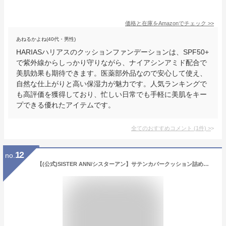
価格と在庫を
Amazon
でチェック
>>
あねるかよね(40代・男性)
HARIASハリアスのクッションファンデーションは、SPF50+
で紫外線からしっかり守りながら、ナイアシンアミド配合で
美肌効果も期待できます。医薬部外品なので安心して使え、
自然な仕上がりと高い保湿力が魅力です。人気ランキングで
も高評価を獲得しており、忙しい日常でも手軽に美肌をキー
プできる優れたアイテムです。
全てのおすすめコメント
(
1
件)
>
12
no.
【(公式)SISTER ANN/シスターアン】サテンカバークッション詰め替え用 2個セット(専用パフ付き) / ファンデーション / リフィルレフィル / カバー力 / 持続力 / イエベ / ブルベ / ツヤ肌ツヤ感 / おすすめ / 韓国コスメ