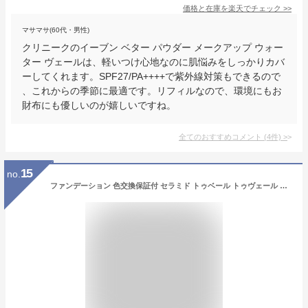
価格と在庫を
楽天
でチェック
>>
マサマサ(60代・男性)
クリニークのイーブン ベター パウダー メークアップ ウォー
ター ヴェールは、軽いつけ心地なのに肌悩みをしっかりカバ
ーしてくれます。SPF27/PA++++で紫外線対策もできるので
、これからの季節に最適です。リフィルなので、環境にもお
財布にも優しいのが嬉しいですね。
全てのおすすめコメント
(
4
件)
>
15
no.
ファンデーション 色交換保証付 セラミド トゥベール トゥヴェール レフィル ミネラルパウダリーファンデーション