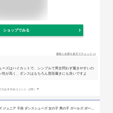
ショップでみる
価格と在庫を
楽天
でチェック
>>
ューズはハイカットで、シンプルで男女問わず履きやすいの
ン性が高く、ダンスはもちろん普段履きにも良いですよ
てのおすすめコメント（2件）
【30日限定★P8倍】 スニーカー キッズ ジュニア 子供 ダンスシューズ 女の子 男の子 ガールズ ボーイズ 白 ホワイト 黒 ブラック ダンススニーカー カジュアルシューズ 靴 ハイカット おしゃれ シンプル パークアベニュー PARK AVENUE PA-8132