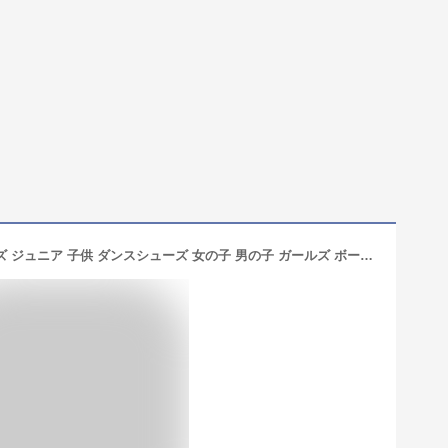
【10日限定★P8倍】 スニーカー キッズ ジュニア 子供 ダンスシューズ 女の子 男の子 ガールズ ボーイズ 白 ホワイト 黒 ブラック ダンススニーカー カジュアルシューズ 靴 ハイカット シンプル パークアベニュー PARK AVENUE PA-8132 プレゼント 学校 通学 レディース