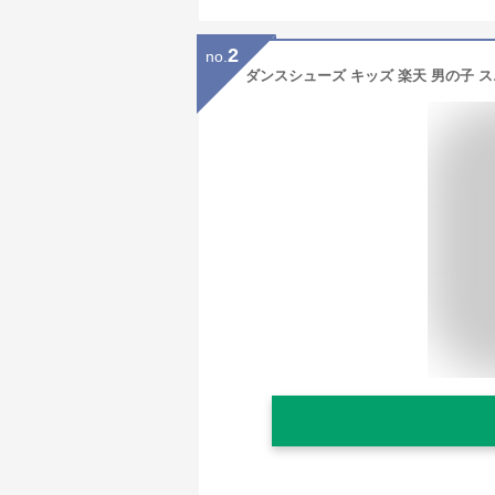
2
no.