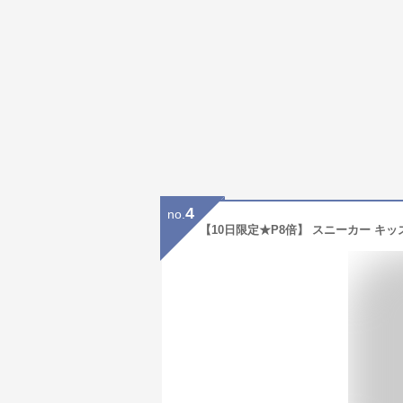
4
no.