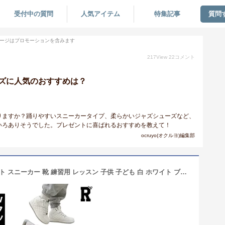
受付中の質問
人気アイテム
特集記事
質問
ージはプロモーションを含みます
217
View
22
コメント
ズに人気のおすすめは？
りますか？踊りやすいスニーカータイプ、柔らかいジャズシューズなど、
いろありそうでした。プレゼントに喜ばれるおすすめを教えて！
ocruyo(オクルヨ)編集部
即納 キッズ ダンス シューズ ハイカット スニーカー 靴 練習用 レッスン 子供 子ども 白 ホワイト ブラック 黒 エナメル 男の子 女の子 hiphop kpop ヒップホップ ストリート ガールズ ボーイズ キッズダンス衣装