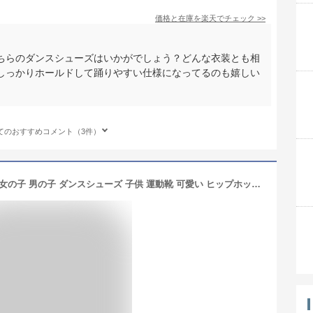
価格と在庫を
楽天
でチェック
>>
ちらのダンスシューズはいかがでしょう？どんな衣装とも相
しっかりホールドして踊りやすい仕様になってるのも嬉しい
てのおすすめコメント（3件）
スポーツ靴 ダンス スニーカー キッズ 女の子 男の子 ダンスシューズ 子供 運動靴 可愛い ヒップホップ カジュアルシューズ ダンススニーカー メッシュ ローカット 韓国 小学生 通園 通学 軽量 厚底 ダッドスニーカー キッズダンス 通気性 防臭 イベント 練習着 発表会