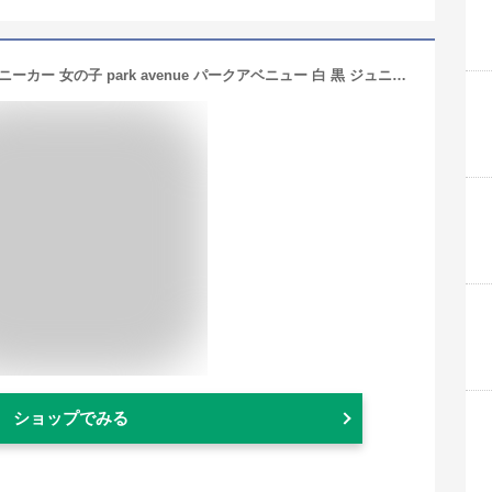
ダンスシューズ キッズ 楽天 男の子 スニーカー 女の子 park avenue パークアベニュー 白 黒 ジュニア 19cm 20cm 21cm 22cm 23cm PA-8132 ハイカット おしゃれ 靴 シューズ ホワイト ブラック
ショップでみる