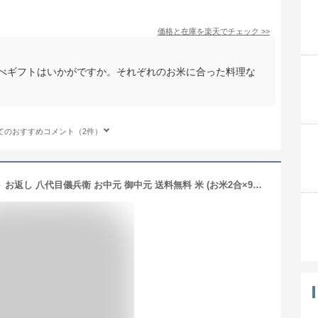
価格と在庫を
楽天
でチェック
>>
比べギフトはいかがですか。それぞれのお米に合った料理な
てのおすすめコメント（2件）
【誰もが喜ぶ高級米】 内祝い 夏ギフト お返し 八代目儀兵衛 お中元 御中元 送料無料 米 (お米2合×9個入り)「十二単 華ざかり」 | お米 入学内祝い 結婚内祝い 出産内祝い 入学祝い 結婚祝い 出産祝い 新築内祝い 内祝い 祝い