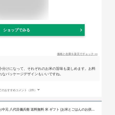
ショップでみる
価格と在庫を
楽天
でチェック
>>
小分けになって、それぞれのお米の旨味も楽しめます。お料
れなパッケージデザインもいいですね。
てのおすすめコメント（2件）
【今喜ばれる高級米】内祝 夏 ギフト お中元 八代目儀兵衛 送料無料 米 ギフト (お米とごはんのお供の詰合せ)「十二単 詰合せ 衣笠」| お米 入学内祝い 結婚内祝い 出産内祝い お返し 入学祝い 結婚祝い 出産祝い 新築内祝い 内祝い 祝い グルメ