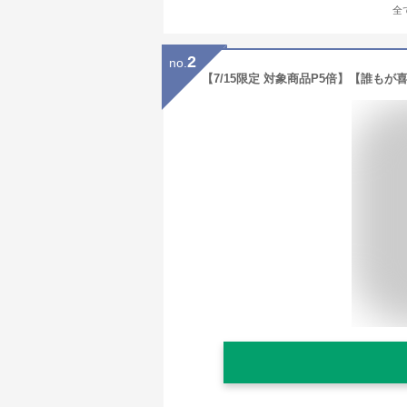
全
2
no.