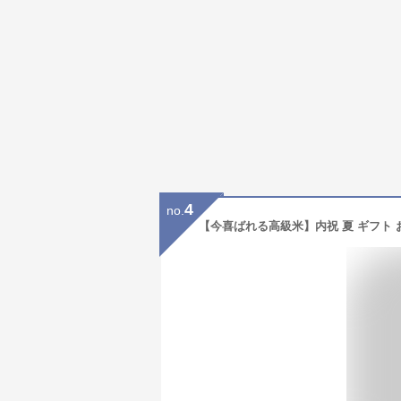
4
no.