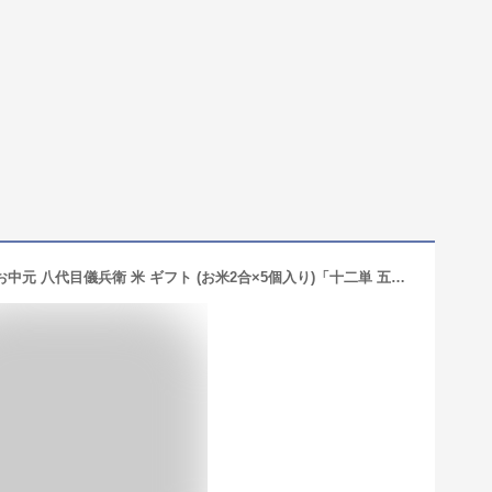
【今喜ばれる高級米】内祝 夏 ギフト お中元 八代目儀兵衛 米 ギフト (お米2合×5個入り)「十二単 五分咲き」| お米 入学内祝い 結婚内祝い 出産内祝い お返し 入学祝い 結婚祝い 出産祝い 新築内祝い 内祝い 祝い グルメ セット 高級 親戚