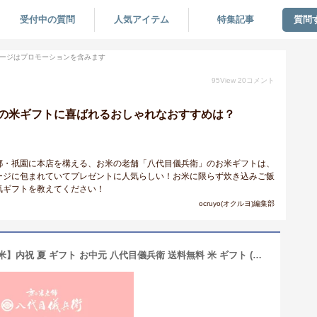
受付中の質問
人気アイテム
特集記事
質問
ージはプロモーションを含みます
95
View
20
コメント
の米ギフトに喜ばれるおしゃれなおすすめは？
都・祇園に本店を構える、お米の老舗「八代目儀兵衛」のお米ギフトは、
ージに包まれていてプレゼントに人気らしい！お米に限らず炊き込みご飯
気ギフトを教えてください！
ocruyo(オクルヨ)編集部
マラソン最大47倍★【今喜ばれる高級米】内祝 夏 ギフト お中元 八代目儀兵衛 送料無料 米 ギフト (お米2合×9個入り)「BABY RISE ダリア」| お米 入学内祝い 結婚内祝い 出産内祝い お返し 入学祝い 結婚祝い 出産祝い 新築内祝い 内祝い 祝い グルメ セット 高級