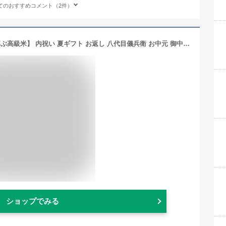
てのおすすめコメント（2件）
【7/15限定 対象商品P5倍】【誰もが喜ぶ高級米】 内祝い 夏ギフト お返し 八代目儀兵衛 お中元 御中元 送料無料 米 (お米2合×12個入り)「十二単 満開」| お米 入学内祝い 結婚内祝い 出産内祝い 入学祝い 結婚祝い 食べ物 出産祝い 新築内祝い 内祝い 祝い グ
ショップでみる