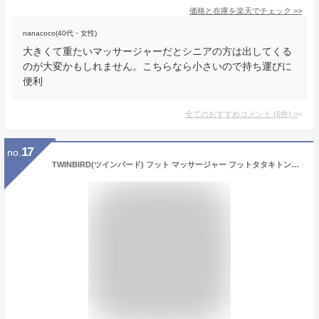
価格と在庫を
楽天
でチェック
>>
nanacoco(40代・女性)
大きくて重たいマッサージャーだとシニアの方は出してくる
のが大変かもしれません。こちらなら小さいので持ち運びに
便利
全てのおすすめコメント
(
6
件)
>
17
no.
TWINBIRD(ツインバード) フット マッサージャー フットタタキトントン かんたん操作 大きめ文字 足裏 ふくらはぎ 強力振動 管理医療機器 オートオフタイマー ネイビーブルー EM-2706BL