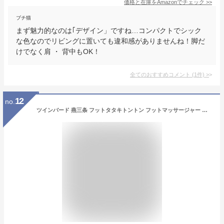
価格と在庫を
Amazon
でチェック
>>
ブチ猫
まず魅力的なのは｢デザイン」ですね…コンパクトでシック
な色なのでリビングに置いても違和感がありませんね！脚だ
けでなく肩 ・ 背中もOK！
全てのおすすめコメント
(
1
件)
>
12
no.
ツインバード 燕三条 フットタタキトントン フットマッサージャー 足裏 ふくらはぎ むくみ対策 強力 心地よい 強弱切替 タイマー付メーカー1年