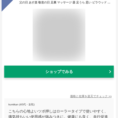
父の日 あす楽 敬老の日 足裏 マッサージ 器 足うら 思い ピラウッド ローラー ミニ 足つぼ むくみ ツボ押し 健康グッズ 健康器具 フットマッサージャー ギフト 在宅ワーク 40代 50代 60代 70代 80代 コロコロ ころころ ツボ押し 高齢者 実用的
ショップでみる
価格と在庫を
楽天
でチェック
>>
kumikan (40代・女性)
こちらの心地よいツボ押しはローラータイプで使いやすく、
痛気持ちいい使用感が病みつきに。健康にも良く、血行促進