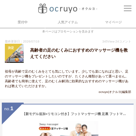
受付中
人気アイテム
マイページ
本ページはプロモーションを含みます
最終更新日：2026/07/16
345
View
24
コメント
決定
高齢者の足のむくみにおすすめのマッサージ機を教
えてください
祖母が高齢で足のむくみをとても気にしています。少しでも楽になればと思い、足
のマッサージ機をプレゼントしたいのですが、たくさん種類があって選べません。
高齢者でも簡単に使えて、足のむくみ解消に効果的なおすすめのマッサージ機があ
れば教えていただけますか。
ocruyo(オクルヨ)編集部
1
no.
【新モデル追加×リモコン付き】フットマッサージ機 足裏 フットマッサージ器 脚マッサージ器 マッサージ機 マッサージ器 足裏マッサージ器 振動 マッサージャー 足マッサージ 脚マッサージ 足マッサージャーマッサージ機 足裏ローラー マッサージ機 お年寄り筋肉痛改善