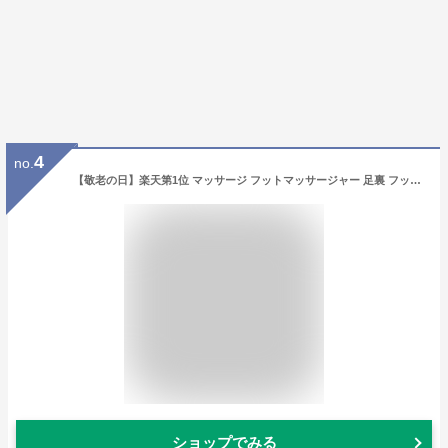
4
no.
【敬老の日】楽天第1位 マッサージ フットマッサージャー 足裏 フットマッサージ 小型 足先 腕・足・ふくらはぎ コンパクト ヒーター 足マッサージ ヒーター機能搭載 ホット 疲労解消 血行促進ス 美脚 健康器具 グッズ プレゼント 父の日 敬老の日
ショップでみる