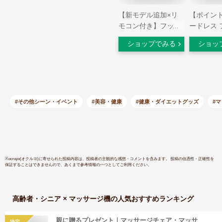
【新モデル追加×リ
【ポイント
モコン付き】フット
ードレス 
マッサージ機 足裏
サージャー
ショップでみる
ショッ
フットマッサージ器
ぎゅ AX-H
脚マッサージ器 マッ
ター 付き
サージ機 マッサージ
ト 脚 ふ
器 足裏マッサージ器
裏 レッグ
振動 マッサージャー
ジャー マ
足マッサージ 脚マッ
疲労 冷え
#その他シーン・イベント
#美容・健康
#健康・ダイエットグッズ
#
サージ 足マッサージ
グ フット
ャーマッサージ機 足
血行 人気
裏ローラー マッサー
敬老の日 
ジ機 お年寄り筋肉痛
ギフト 20
改善
クスルル
※
ocruyo(オクルヨ)
に寄せられた投稿内容は、投稿者の主観的な感想・コメントを含みます。 投稿の信憑性・正確性を
保証することはできませんので、あくまで参考情報の一つとしてご利用ください。
高齢者・シニア × マッサージ機
の人気おすすめランキング
親に贈るプレゼント｜マッサージチェア・マッサ
決定