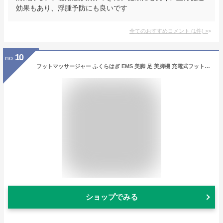
効果もあり、浮腫予防にも良いです
全てのおすすめコメント
(
1
件)
>
10
no.
フットマッサージャー ふくらはぎ EMS 美脚 足 美脚機 充電式フットケア 筋トレ マッサージ 足マッサージ機 エアー式 レッグリラクスサー 脚痩せ コードレス 足 トレーニング エアマッサージャー 120分連続使用 3段階強度 むくみ 立ち仕事 父の日 プレゼント
ショップでみる