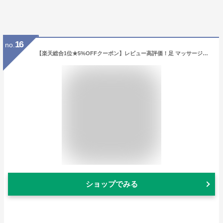
16
no.
【楽天総合1位★5%OFFクーポン】レビュー高評価！足 マッサージ器 EMS フットマッサージャー NIPLUX ニップラックス LEG FIT ふくらはぎ マッサージ機 フットマッサージ コンパクト 持ち運び コードレス 太もも 足裏 脚 父の日 プレゼント
ショップでみる