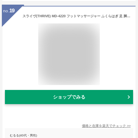
19
no.
スライヴ(THRIVE) MD-4220 フットマッサージャー ふくらはぎ 足 脚 足裏 足首 スライブ マッサージ機 むくみ だるさ もみギアスマート もみボード ローラー しぼり上げ リラックス コンパクト 健康器具
ショップでみる
価格と在庫を
楽天
でチェック
>>
むるる(40代・男性)