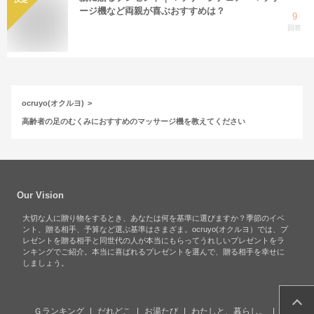
ージ機など両親が喜ぶおすすめは？
9
回答
ocruyo(オクルヨ)
高齢者の足のむくみにおすすめのマッサージ機を教えてください
Our Vision
大切な人に贈り物をするとき、あなたは何を基準に選びますか？季節のイベ
ント、贈る相手、予算など選ぶ基準はさまざま。ocruyo(オクルヨ）では、プ
レゼントを贈る相手と同世代の人が本当にもらってうれしいプレゼントをラ
ンキングでご紹介。本当に喜ばれるプレゼントを選んで、贈る相手を幸せに
しましょう。
Ｇランキング
だれどこ
お湯たび
わたしと、暮らし。