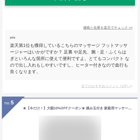
価格と在庫を
楽天
でチェック
>>
pita
楽天第1位も獲得しているこちらのマッサージ フットマッサ
ージャーはいかがですか？ 足裏 や足先、腕・足・ふくらは
ぎといろんな箇所に使えて便利ですよ。とてもコンパクト な
ので出し入れもしやすいですし、ヒーター付きなので血行も
良くなります。
全てのおすすめコメント
(
1
件)
>
5
no.
★【今だけ！】大額10%OFFクーポン★ 揉み玉付き 家庭用マッサージ 足マッサージ器 正転 反転 3レベル 温熱機能 ふくらはぎ フットマッサージャー マッサージ機 ふくらはぎ 足マッサージ 足マッサージ機 20つもみ玉 指圧 タイマー プレゼント 実用 敬老の日 ギフト