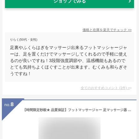
ショップでみる
価格と在庫を
楽天
でチェック
>>
りらく(50代・女性)
足裏やふくらはぎをマッサージ出来るフットマッシャージャ
ーは、足を置くだけでマッサージしてくれるので手軽に使え
るのが良いですね！3段階強度調節や、温感機能もあるので
とても気持ちよくほぐすことが出来ます。むくみも和らぎそ
うですね！
全てのおすすめコメント
(
1
件)
>
8
no.
【時間限定秒殺★ 品質保証】フットマッサージャー 足マッサージ器 足裏振動マッサージ器 ふくらはぎ揉み 足マッサージ機 電動マッサージ器 足揉み機 足先から太ももまで対応 多機能敬老の日 母の日プレゼント フットマッサージャー