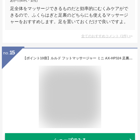
あかり(40代・女性)
足全体をマッサージできるものだと効率的にむくみケアがで
きるので、ふくらはぎと足裏のどちらにも使えるマッサージ
ャーをおすすめします。足を置いておくだけで良いですよ。
全てのおすすめコメント
(
1
件)
>
15
no.
【ポイント10倍】ルルド フットマッサージャー ミニ AX-HP324 足裏 マッサージ フットマッサージ 足 マッサージ器 寝ながら 土踏まず 足つぼ マッサージ機 電動 小型 フットケア 脚 ふくらはぎ 腰 ストレッチ グリグリ 指圧 コンパクト 収納 父の日 プレゼント ギフト