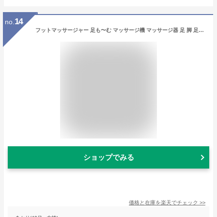
14
no.
フットマッサージャー 足も〜む マッサージ機 マッサージ器 足 脚 足裏 ふくらはぎ むくみ 美容 健康 軽量 足スッキリ 足もみ コンパクト 父の日 母の日 ギフト プレゼント 贈り物 白 ホワイト クロシオ 58379 足もーむ
ショップでみる
価格と在庫を
楽天
でチェック
>>