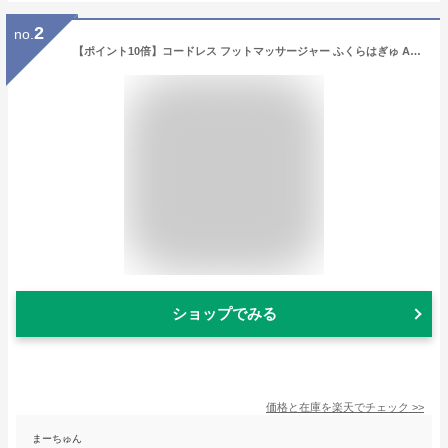
2
no.
【ポイント10倍】コードレス フットマッサージャー ふくらはぎゅ AX-HJ360 ヒーター 付き コンパクト 脚 ふくらはぎ 足裏 レッグ マッサージャー マッサージ器 疲労 冷え エアバッグ フットケア 温熱 血行 人気 おすすめ 敬老の日 プレゼント ギフト 2025 アテックスルルド
ショップでみる
価格と在庫を
楽天
でチェック
>>
まーちゅん