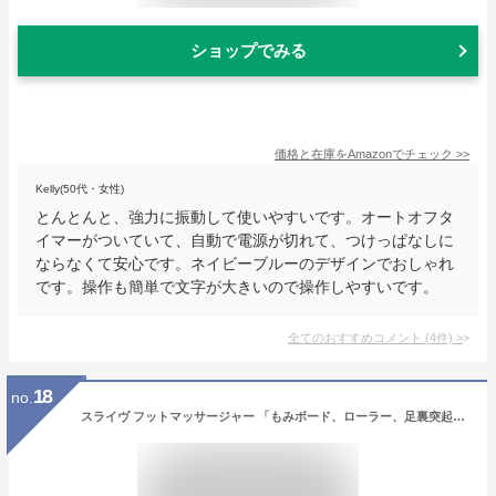
ショップでみる
価格と在庫を
Amazon
でチェック
>>
Kelly(50代・女性)
とんとんと、強力に振動して使いやすいです。オートオフタ
イマーがついていて、自動で電源が切れて、つけっぱなしに
ならなくて安心です。ネイビーブルーのデザインでおしゃれ
です。操作も簡単で文字が大きいので操作しやすいです。
全てのおすすめコメント
(
4
件)
>
18
no.
スライヴ フットマッサージャー 「もみボード、ローラー、足裏突起で施療 コンパクトデザイン」 MD-4220 ホワイト 管理医療機器