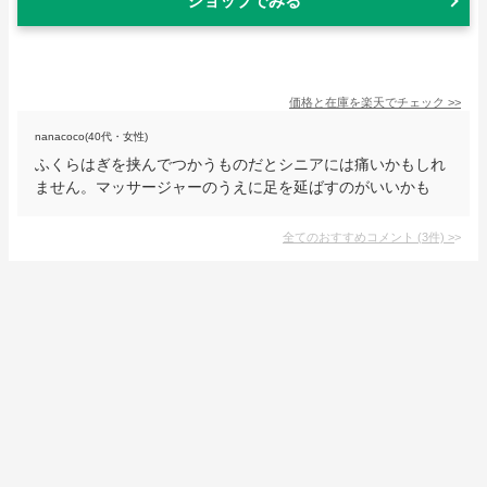
ショップでみる
価格と在庫を
楽天
でチェック
>>
nanacoco(40代・女性)
ふくらはぎを挟んでつかうものだとシニアには痛いかもしれ
ません。マッサージャーのうえに足を延ばすのがいいかも
全てのおすすめコメント
(
3
件)
>