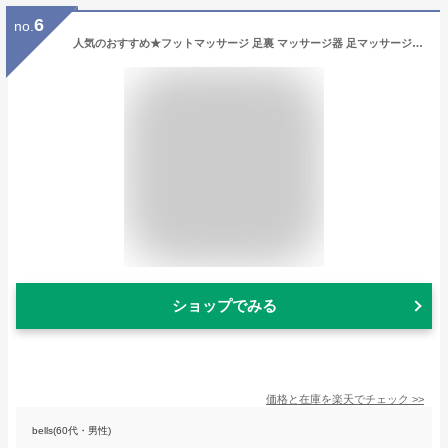
6
no.
人気のおすすめ★フットマッサージ 足裏 マッサージ器 足マッサージ機 ふくらはぎ フットマッサージャー マッサージ 足 マッサージ器 脚 足ツボ 健康 あし フットケア マッサージ 誕生日 ギフト プレゼント 敬老の日 足マッサージ器 脚マッサージ 筋肉痛を改善 敬老の日
ショップでみる
価格と在庫を
楽天
でチェック
>>
bells(60代・男性)