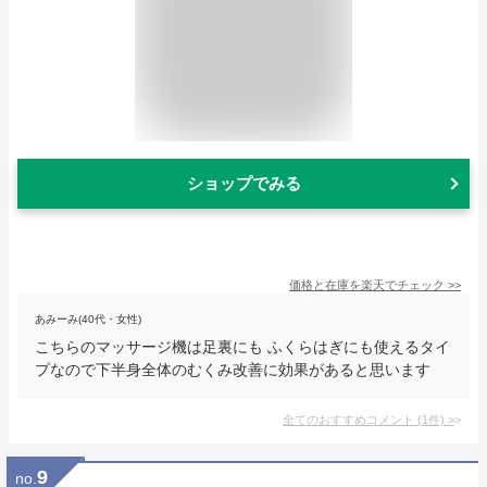
ショップでみる
価格と在庫を
楽天
でチェック
>>
あみーみ(40代・女性)
こちらのマッサージ機は足裏にも ふくらはぎにも使えるタイ
プなので下半身全体のむくみ改善に効果があると思います
全てのおすすめコメント
(
1
件)
>
9
no.