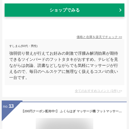
ショップでみる
価格と在庫を
楽天
でチェック
>>
すしまん(50代・男性)
強弱切り替えが行えてお好みの刺激で浮腫み解消効果が期待
できるツインバードのフットタタキがおすすめ。テレビを見
ながらは勿論、読書などしながらでも気軽にマッサージが行
えるので、毎日のヘルスケアに無理なく扱えるコスパの良い
一台です。
全てのおすすめコメント
(
1
件)
>
13
no.
【200円クーポン配布中!】 ふくらはぎ マッサージ機 フットマッサージャー マッサージ ふくらはぎ 機器 マッサージ器 エアー 足 むくみ 解消 予防 足マッサージ機 コードレス コンパクト 軽量 小型 女性 充電式 30代 40代 50代 60代 女 男 誕生日 グレー ピンク