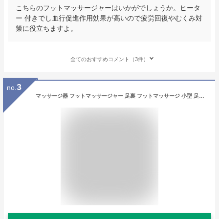
こちらのフットマッサージャーはいかがでしょうか。ヒータ
ー 付きでし血行促進作用効果が高いので疲労回復やむくみ対
策に役立ちますよ。
全てのおすすめコメント（3件）
3
no.
マッサージ器 フットマッサージャー 足裏 フットマッサージ 小型 足先 腕・足・ふくらはぎ コンパクト ヒーター 足マッサージ器 ヒーター機能搭載 ストレス解消 美脚 健康器具 プレゼント 足マッサージ 健康 グッズ 両親 敬老の日 お中元 ギフト