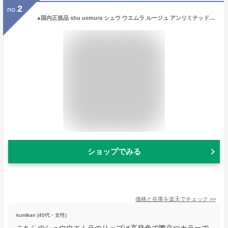
2
no.
●国内正規品 shu uemura シュウ ウエムラ ルージュ アンリミテッド アンプリファイド ピグメントAP BR794 口紅 リップグロス クリスマス
ショップでみる
価格と在庫を
楽天
でチェック
>>
kumikan (40代・女性)
こちらのシュウウエムラのリップは高発色で際立つカラーで