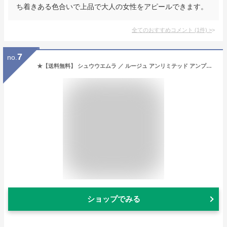
ち着きある色合いで上品で大人の女性をアピールできます。
全てのおすすめコメント
(
1
件)
>
7
no.
★【送料無料】 シュウウエムラ ／ ルージュ アンリミテッド アンプリファイド ラッカー 【 AL BR 784 】 / shuuemura [ 国内正規品 ] リップ カラー
ショップでみる