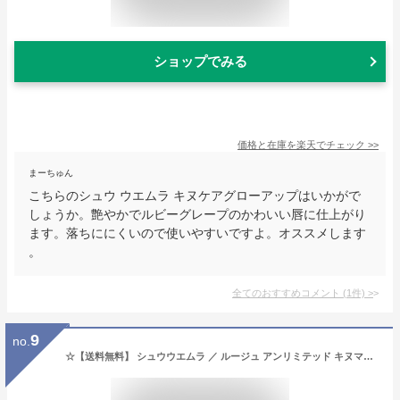
ショップでみる
価格と在庫を
楽天
でチェック
>>
まーちゅん
こちらのシュウ ウエムラ キヌケアグローアップはいかがで
しょうか。艶やかでルビーグレープのかわいい唇に仕上がり
ます。落ちににくいので使いやすいですよ。オススメします
。
全てのおすすめコメント
(
1
件)
>
9
no.
☆【送料無料】 シュウウエムラ ／ ルージュ アンリミテッド キヌマット 【 BG 964 】 / shuuemura [ 国内正規品 ] リップ カラー メイク