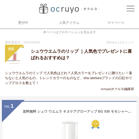
受付中
人気アイテム
マイページ
本ページはプロモーションを含みます
最終更新日：2025/09/05
98
View
13
コメント
決定
シュウウエムラのリップ ｜人気色でプレゼントに喜
ばれるおすすめは？
シュウウエムラのリップ で人気色はどれ？人気カラーをプレゼントに贈りたい！落
ちないと人気のもの、トレンドカラーのものなど、shu uemuraブランドの口紅やリ
ップグロスを教えて！
ocruyo(オクルヨ)編集部
1
no.
送料無料 シュウ ウエムラ キヌケアグローアップ BG 936 モモシャーベット 5.5ml | shu uemura リップグロス