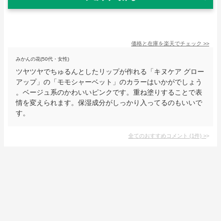
価格と在庫を
楽天
でチェック
>>
みかんの花(50代・女性)
ツヤツヤでちゅるんとしたリップが作れる「キヌケア グロー
アップ」の「モモシャーベット」のカラーはいかがでしょう
。ベージュ系のかわいいピンクです。重ね塗りすることで表
情を変えられます。保湿成分がしっかり入ってるのもいいで
す。
全てのおすすめコメント
(
1
件)
>