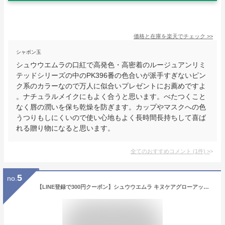
価格と在庫を
楽天
でチェック
>>
シャボン玉
シュウウエムラの口紅で高発色・高密着のルージュアンリミ
テッドシリーズの中のPK396番の色合いが派手すぎないピン
ク系のカラーなので万人に似合いプレゼントにお薦めですよ
。ナチュラルメイクにもよく合うと思います。べたつくこと
なく唇の潤いを保ち乾燥を防ぎます。カップやマスクへの色
うつりもしにくいので使い心地もよく長時間長持ちして喜ば
れる贈り物になると思います。
全てのおすすめコメント
(
1
件)
>
5
no.
【LINE登録で300円クーポン】シュウウエムラ キヌケアグローアップ 全4色|RD 176 OR 599 BG 936 BG 958 口紅 リップ 血色 艶 つや うるおい 潤い 密着 むっちり ジューシー リキッド コスメ 化粧品 メイク おすすめ 人気 話題【メール便対応3個まで】