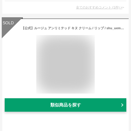
全てのおすすめコメント
(
1
件)
>
SOLD
【公式】ルージュ アンリミテッド キヌ クリーム / リップ / shu_uemura シュウウエムラ 正規品 / 滑らかなテクスチャー / 送料無料 シュウ 公式 公式ショップ / プレゼント ギフト 誕生日 誕生日プレゼント 女性 妻 彼女 化粧品 ブランド デパコス
類似商品を探す