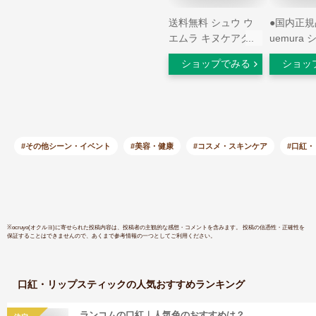
送料無料 シュウ ウ
●国内正規品
エムラ キヌケアグロ
uemura
ーアップ BG 936 モ
ムラ ルー
ショップでみる
ショッ
モシャーベット
リミテッド
5.5ml | shu uemura
ファイド 
リップグロス
AP BR79
プグロス 
#その他シーン・イベント
#美容・健康
#コスメ・スキンケア
#口紅
※
ocruyo(オクルヨ)
に寄せられた投稿内容は、投稿者の主観的な感想・コメントを含みます。 投稿の信憑性・正確性を
保証することはできませんので、あくまで参考情報の一つとしてご利用ください。
口紅・リップスティック
の人気おすすめランキング
ランコムの口紅｜人気色のおすすめは？