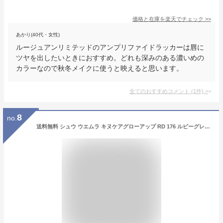
価格と在庫を
楽天
でチェック
>>
あかり(40代・女性)
ルージュアンリミテッドのアンプリファイドラッカーは唇に
ツヤを出したいときにおすすめ。どれも深みのある濃いめの
カラーなので秋冬メイクに使うと映えると思います。
全てのおすすめコメント
(
1
件)
>
8
no.
送料無料 シュウ ウエムラ キヌケアグローアップ RD 176 ルビーグレープ 5.5ml | shu uemura リップグロス