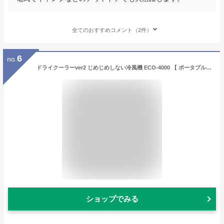
全てのおすすめコメント（2件）
6
no.
ドライクーラーver2 じめじめしない冷風機 ECO-4000 【 ポータブルエアコン 冷風 温風 冷温兼用 エコ ひんやりグッズ 猛暑対策 車中泊 ポータブルクーラー 移動式 ミニクーラー 工事のいらない 工事不要 クーラー コードレス扇風機 コンパクトクーラー 排熱なし 簡易クーラー
ショップでみる