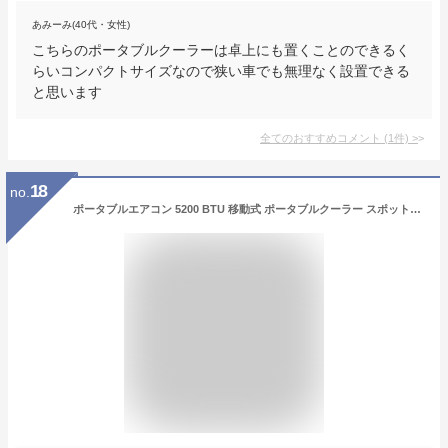
あみーみ(40代・女性)
こちらのポータブルクーラーは卓上にも置くことのできるく
らいコンパクトサイズなので狭い車でも無理なく設置できる
と思います
全てのおすすめコメント
(
1
件)
>
18
no.
ポータブルエアコン 5200 BTU 移動式 ポータブルクーラー スポットクーラー 強力冷房 除湿 車中泊 キャンプ 車載用 クーラー AC100V対応 リモコン＆パネル操作対応 ダクト付き小型エアコン 家庭用 GTC認証推奨 (銀)