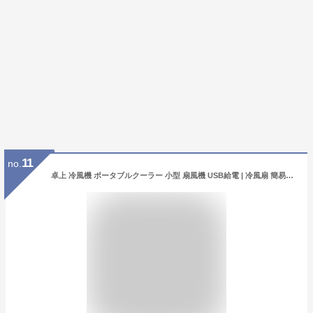
11
no.
卓上 冷風機 ポータブルクーラー 小型 扇風機 USB給電 | 冷風扇 簡易エアコン コンパクト 携帯クーラー 車中泊 キャンプ 車 氷 水 静音 オフィス 寝室