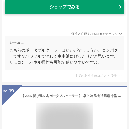
ショップでみる
価格と在庫を
Amazon
でチェック
>>
まーちゅん
こちらのポータブルクーラーはいかがでしょうか。コンパク
トですがパワフルで涼しく車中泊にぴったりだと思います。
リモコン、パネル操作も可能で使いやすいですよ。
全てのおすすめコメント
(
1
件)
>
19
no.
【 2025 折り畳み式 ポータブルクーラー 】 卓上 冷風機 冷風扇 小型 充電式 静音 5000mAh大容量 30時間連続 急速充電 強力 扇風機 一台五役 送風 冷やし 加湿 空気清浄 間接照明 コンパクト 方向調節 自動首振り 分解清掃可能 ミニ クーラー 冷風 扇風機 涼しい ミスト 水冷 優しい 省エネ 熱中症対策 オフィス トイレ 寝室 車中泊 プレゼント (ブラック)