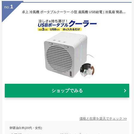
1
no.
卓上 冷風機 ポータブルクーラー 小型 扇風機 USB給電 | 冷風扇 簡易エアコン コンパクト 携帯クーラー 車中泊 キャンプ 車 氷 水 静音 オフィス 寝室
ショップでみる
価格と在庫を
楽天
でチェック
>>
卵醤油白米(20代・女性)