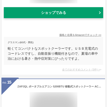
ショップでみる
価格と在庫を
Amazon
でチェック
>>
グラスマン(60代・男性)
蛙くてコンパクトなスポットクーラーです。ＵＳＢ充電式の
コードレスですし、自動首振り機能付きなので、夏場の車中
泊における暑さ・熱中症対策にぴったりですよ。
全てのおすすめコメント
(
3
件)
>
15
no.
ZAPJQL ポータブルエアコン 5200BTU 移動式スポットクーラー AC100V 50/60Hz対応 強力冷房 除湿 静音 コンパクト設計 遠隔操作可能 双ダクト付き・持続循環冷却 車中泊 キャンプ キャンプ ペット用 工場 コンサート アウトドア キャンピングカーに最適 家庭用 業務用 GTC認証推奨 (IOG-1) (銀)