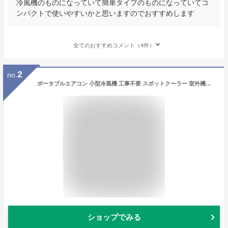
冷風機のものになっていて簡単タイプのものになっていてコ
ンパクトで使いやすいかと思いますのでおすすめします
全てのおすすめコメント（4件）
2
no.
ポータブルエアコン 小型冷風機 工事不要 スポットクーラー 室外機不要 静音 除湿 冷風 暖房 移動式クーラー 省エネ 暑さ対策 窓不要 寝室 リビング 車中泊 キャンプ 室内 室外対応 持ち運び便利 室外機なし 暑さ対策 涼しい 部屋干し
ショップでみる