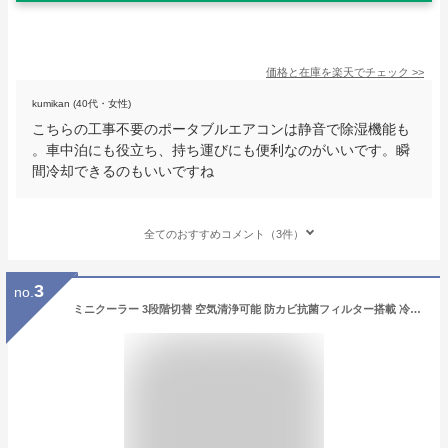
価格と在庫を
楽天
でチェック
>>
kumikan (40代・女性)
こちらの工事不要のポータブルエアコンは静音で除湿機能も
。車中泊にも役立ち、持ち運びにも便利なのがいいです。瞬
間冷却できるのもいいですね
全てのおすすめコメント（3件）
3
no.
ミニクーラー 3段階切替 空気清浄可能 防カビ抗菌フィルター搭載 冷風扇 卓上 小型 冷風機 氷 水 ミニエアコンファン 卓上冷風機 ポータブルエアコン USB給電 500ml 大容量タンク 加湿機能 冷却機能 夜間ライト 自宅 寝室 車中泊 キャンプ 熱中症対策グッズ