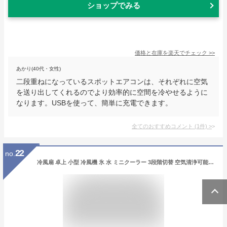
ショップでみる
価格と在庫を
楽天
でチェック
>>
あかり(40代・女性)
二段重ねになっているスポットエアコンは、それぞれに空気
を送り出してくれるのでより効率的に空間を冷やせるように
なります。USBを使って、簡単に充電できます。
全てのおすすめコメント
(
1
件)
>
22
no.
冷風扇 卓上 小型 冷風機 氷 水 ミニクーラー 3段階切替 空気清浄可能 抗菌フィルター搭載 夜間7色ライト ミニエアコンファン 卓上冷風機 ポータブルエアコン USB給電 500ml 大容量タンク 加湿機能 冷却機能 夜間ライト 自宅 寝室 車中泊 キャンプ 熱中症対策グッズ