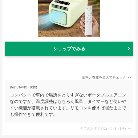
ショップでみる
価格と在庫を
楽天
でチェック
>>
あかり(40代・女性)
コンパクトで車内で場所をとりすぎないポータブルエアコン
なのですが、温度調整はもちろん風量、タイマーなど使いや
すい機能が搭載されています。リモコンを使えば寝たままで
も操作できて便利です。
全てのおすすめコメント
(
1
件)
>