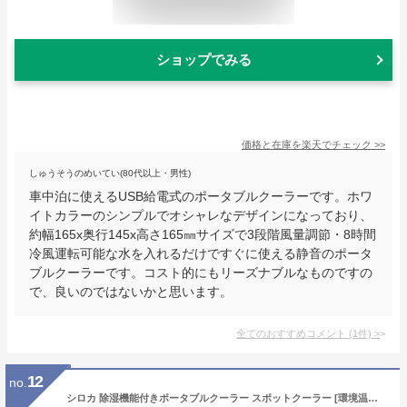
ショップでみる
価格と在庫を
楽天
でチェック
>>
しゅうそうのめいてい(80代以上・男性)
車中泊に使えるUSB給電式のポータブルクーラーです。ホワ
イトカラーのシンプルでオシャレなデザインになっており、
約幅165x奥行145x高さ165㎜サイズで3段階風量調節・8時間
冷風運転可能な水を入れるだけですぐに使える静音のポータ
ブルクーラーです。コスト的にもリーズナブルなものですの
で、良いのではないかと思います。
全てのおすすめコメント
(
1
件)
>
12
no.
シロカ 除湿機能付きポータブルクーラー スポットクーラー [環境温度5～38℃/低消費電力/4.4L・日の除湿/ハンドキャリー/除湿機/除湿器/ポータブルエアコン] SY-D151