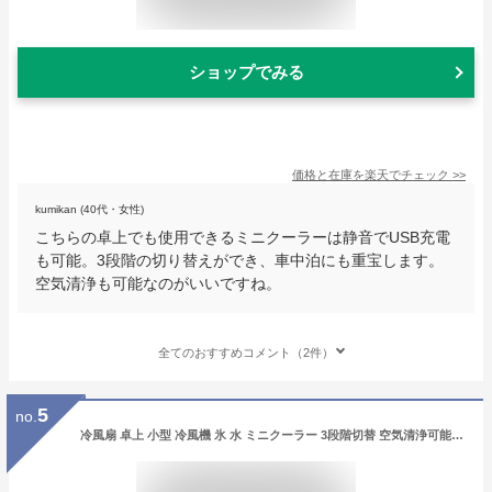
ショップでみる
価格と在庫を
楽天
でチェック
>>
kumikan (40代・女性)
こちらの卓上でも使用できるミニクーラーは静音でUSB充電
も可能。3段階の切り替えができ、車中泊にも重宝します。
空気清浄も可能なのがいいですね。
全てのおすすめコメント（2件）
5
no.
冷風扇 卓上 小型 冷風機 氷 水 ミニクーラー 3段階切替 空気清浄可能 抗菌フィルター搭載 夜間7色ライト ミニエアコンファン 卓上冷風機 ポータブルエアコン USB給電 500ml 大容量タンク 加湿機能 冷却機能 夜間ライト 自宅 寝室 車中泊 キャンプ 熱中症対策グッズ