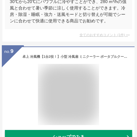
30℃から20℃にパワフルに冷やすことができ、280 m³/hの強
風と合わせて暑い季節に涼しく使用することができます。冷
房・除湿・睡眠・強力・送風モードと切り替えが可能でシー
ンに合わせて快適に使用できる商品でお勧めです。
全てのおすすめコメント
(
1
件)
>
9
no.
卓上 冷風機【1台2役！】小型 冷風扇 ミニクーラー ポータブルクーラー コンパクト 涼しい 省エネ 冷風扇風機 ペット 扇風機 ミスト コンパクトクーラー ミニ 車中泊 ペット用クーラー アウトドア キャンプ オフィス 一人暮らし 持ち運び 車 節約 .3R
ショップでみる