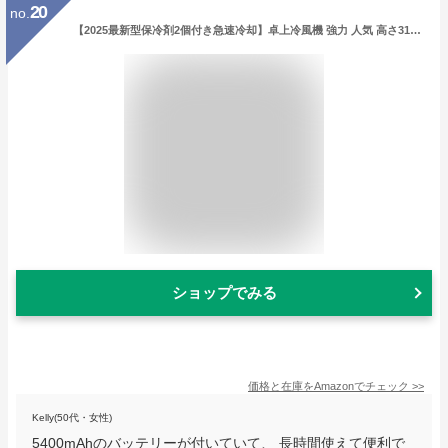
20
no.
【2025最新型保冷剤2個付き急速冷却】卓上冷風機 強力 人気 高さ31cm小型クーラー 卓上クーラー 5400mAhバッテリー リモコン7M制御 7Hタイミング 1200mlタンク 7.5W小型冷風機 30dB静音 USBケーブル付き 3段階風量&2種ミストモード 7色LED 冷風扇 ポータブルクーラー 軽量 ハンドル付き 上下30°調整 ミニクーラー 小型エアコン 車中泊クーラー 冷風扇風機
ショップでみる
価格と在庫を
Amazon
でチェック
>>
Kelly(50代・女性)
5400mAhのバッテリーが付いていて、 長時間使えて便利で