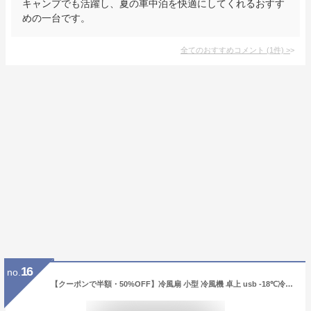
キャンプでも活躍し、夏の車中泊を快適にしてくれるおすす
めの一台です。
全てのおすすめコメント
(
1
件)
>
16
no.
【クーポンで半額・50%OFF】冷風扇 小型 冷風機 卓上 usb -18℃冷却＆超パワー 冷風扇風機 ポータブルクーラー ポータブルエアコン 氷 涼しい 冷風機 UV除菌 風量2段階 静音 卓上扇風機 ハンディ 卓上クーラー ミニクーラー 熱中症対策 携帯扇風機 水溶性アロマ対応