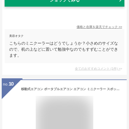
価格と在庫を
楽天
でチェック
>>
美容オタク
こちらのミニクーラーはどうでしょうか？小さめのサイズな
ので、机の上などに置いて勉強中なのでもすずむことができ
ます。
全てのおすすめコメント
(
1
件)
>
10
no.
移動式エアコン ポータブルエアコン エアコン ミニクーラー スポットエアコン 3段階風速切替 送風 冷房 タイマー機能 除湿 温度調節 AC110V・DC12V/24V兼用 持ち運び便利 室内 屋外 車中泊 熱中症対策 暑さ対策 アウトドア キャンプ 家庭用 排水不要 工事不要 リモコン付き