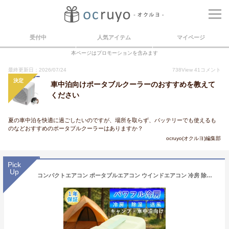
受付中
人気アイテム
マイページ
本ページはプロモーションを含みます
最終更新日：2026/07/24
738
View
41
コメント
決定
車中泊向けポータブルクーラーのおすすめを教えて
ください
夏の車中泊を快適に過ごしたいのですが、場所を取らず、バッテリーでも使えるも
のなどおすすめのポータブルクーラーはありますか？
ocruyo(オクルヨ)編集部
Pick
Up
コンパクトエアコン ポータブルエアコン ウインドエアコン 冷房 除湿 スポットクーラー キャンプ 車中泊 アウトドア 省エネ 移動式 室外機なし