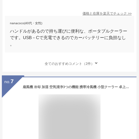
価格と在庫を
楽天
でチェック
>>
nanacoco(40代・女性)
ハンドルがあるので持ち運びに便利な、ポータブルクーラー
です。USB－Cで充電できるのでカーバッテリーに負担なし
。
全てのおすすめコメント（2件）
7
no.
扇風機 冷却 加湿 空気清浄3つの機能 携帯冷風機 小型クーラー 卓上クーラー ミニエアコンファン 扇風機 角度調整 卓上 静音 ポータブルエアコン 暑さ対策 熱中症対策 車中泊 小型 クーラー パーソナルクーラー 家庭用 暑さ対策 デスク 職場