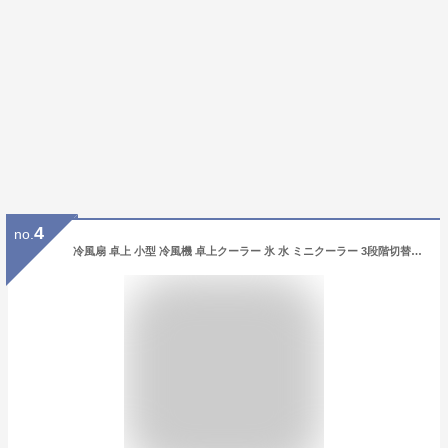
4
no.
冷風扇 卓上 小型 冷風機 卓上クーラー 氷 水 ミニクーラー 3段階切替 空気清浄可能 ポータブルエアコン USB充電 静音 ナイトライト 加湿機能 冷却機能 夜間ライト 寝室 車中泊 キャンプ 熱中症対策グッズ 清涼プレゼント 誕生日 プレゼント 結婚祝い クリスマス 贈り物