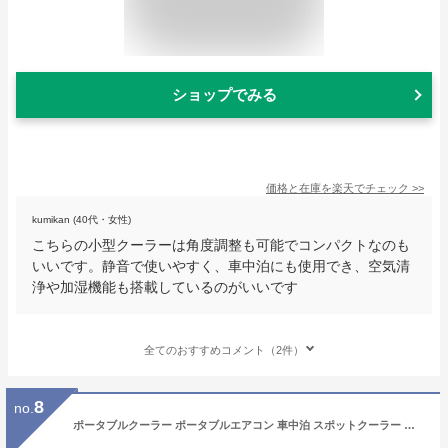
ショップでみる
価格と在庫を
楽天
でチェック
>>
kumikan (40代・女性)
こちらの小型クーラーは角度調整も可能でコンパクトなのも
いいです。静音で使いやすく、車中泊にも使用でき、空気清
浄や加湿機能も搭載しているのがいいです
全てのおすすめコメント（2件）
8
no.
ポータブルクーラー ポータブルエアコン 車中泊 スポットクーラー スポットエアコン 除湿機 工事不要 家庭 業務用 小型 猛暑 梅雨 湿気 車載 キャンプ 作業場 コンパクトエアコン ウインドエアコン 車載クーラー 車載エアコン 冷房 除湿 アウトドア 熱中症対策 省エネ 静音