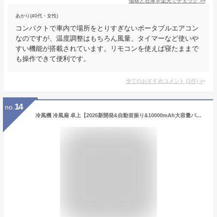
価格と在庫を
楽天
でチェック
>>
あかり(40代・女性)
コンパクトで車内で場所をとりすぎないポータブルエアコン
なのですが、温度調整はもちろん風量、タイマーなど使いや
すい機能が搭載されています。リモコンを使えば寝たままで
も操作できて便利です。
全てのおすすめコメント
(
1
件)
>
14
no.
冷風機 冷風扇 卓上【2026新開発&自動首振り&10000mAh大容量バッテリー】 扇風機 USB充電式 卓上クーラー LED液晶画面 6段階風量切替 600ML大容量タンク 切タイマー 氷入れ 水冷エアコン 冷風扇風機 スポットクーラー 静音 省エネ コンパクト 軽量 抗菌フィルター 熱中症対策 オフィス 寝室 プレゼント リモコン付き