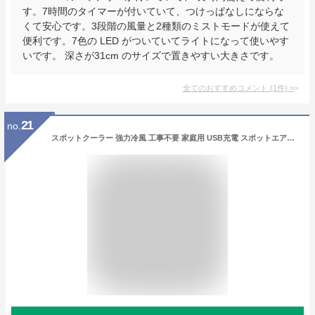
す。7時間のタイマーが付いていて、つけっぱなしにならな
くて安心です。3段階の風量と2種類のミストモードが使えて
便利です。7色の LED がついていてライトになって使いやす
いです。 深さが31cm のサイズで置きやすい大きさです。
全てのおすすめコメント
(
1
件)
>
21
no.
スポットクーラー 強力冷風 工事不要 家庭用 USB充電 スポットエアコン クーラー ポータブルクーラー ポータブルエアコン 扇風機 自動首振り 風量6段階 強力 コンパクト 熱中症対策 置き型 人気 クーラー 並みに涼しい 冷風機 クーラー代わり 家電 移動式 ポータブルエアコン