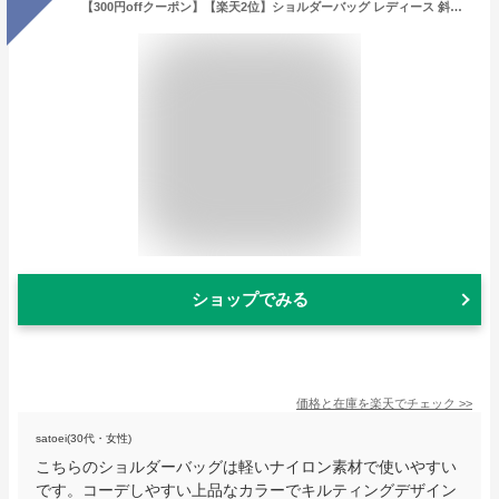
【300円offクーポン】【楽天2位】ショルダーバッグ レディース 斜めがけ 大人 軽量 肩掛け ナイロン キルティング 撥水 はっ水 軽い あおりポケット 3層収納 かるいバッグ 多収納 10ポケット 大容量 バッグ ダブルファスナー マグネット シンプル 上品 LIZDAYS
ショップでみる
価格と在庫を
楽天
でチェック
>>
satoei(30代・女性)
こちらのショルダーバッグは軽いナイロン素材で使いやすい
です。コーデしやすい上品なカラーでキルティングデザイン