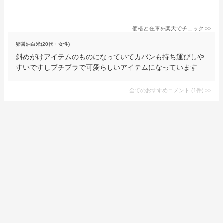
価格と在庫を
楽天
でチェック
>>
卵醤油白米(20代・女性)
斜めがけアイテムのものになっていてカバンも持ち運びしや
すいですしプチプラで可愛らしいアイテムになっています
全てのおすすめコメント
(
1
件)
>