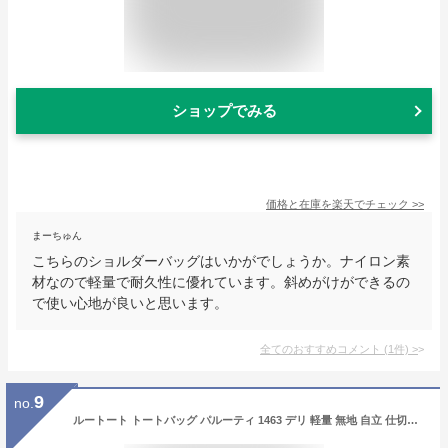
ショップでみる
価格と在庫を
楽天
でチェック
>>
まーちゅん
こちらのショルダーバッグはいかがでしょうか。ナイロン素
材なので軽量で耐久性に優れています。斜めがけができるの
で使い心地が良いと思います。
全てのおすすめコメント
(
1
件)
>
9
no.
ルートート トートバッグ パルーティ 1463 デリ 軽量 無地 自立 仕切り 撥水加工 はっ水 雨の日 カラフル おしゃれ おすすめ シンプル ベーシック 通勤 お出かけ 小さめ レディース 女子 ブランド ROOTOTE