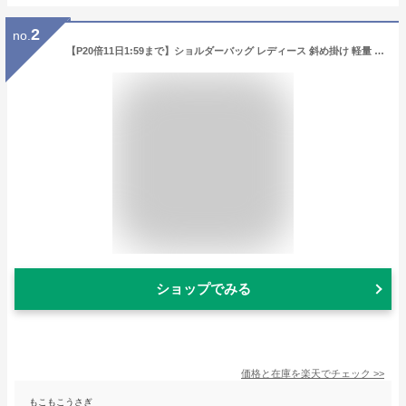
2
no.
【P20倍11日1:59まで】ショルダーバッグ レディース 斜め掛け 軽量 ナイロン 合皮 marie claire bis マリクレール ビス【軽い トラベル 旅行 ママバッグ ショルダー 小さめ 通勤バッグ バック ななめがけバッグ 斜めがけバッグ 大人 上品 小さい shoulderbag bag ladies】
ショップでみる
価格と在庫を
楽天
でチェック
>>
もこもこうさぎ