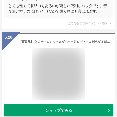
とても軽くて収納力もあるのが嬉しい便利なバッグです。普
段遣いするのにぴったりなので贈り物にも喜ばれます。
全てのおすすめコメント
(
2
件)
>
20
no.
【正規品】 公式 ナイロン ショルダーバッグ レディース 斜めがけ 軽い バック 斜めがけバッグ 大人 ポケット たくさん バッグ 多収納 斜め掛けバッグ 撥水 スポーティー 軽量 大きめ かわいい 布 ナイロンバッグ 普段 使い メッセンジャーバッグ 防水 ななめがけ 母の日
ショップでみる