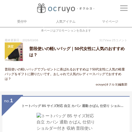
受付中
人気アイテム
マイページ
本ページはプロモーションを含みます
最終更新日：2026/03/06
317
View
25
コメント
決定
普段使いの軽いバッグ｜50代女性に人気のおすすめ
は？
普段使いの軽いバッグでプレゼントに喜ばれるおすすめは？50代女性に人気の軽量
バッグをギフトに贈りたいです。おしゃれで人気のレディースバッグでおすすめ
は？
ocruyo(オクルヨ)編集部
1
no.
トートバッグ B5 サイズ対応 自立 カバン 通勤 かばん 仕切り ショルダー付き 収納 普段使いバッグ レディース バッグ レディース 通勤バッグ 軽い レディース 斜めがけ バッグ ショルダーバッグ ショルダーバッグ レディース ショルダーバッグ 大人 オールシーズンバッグ