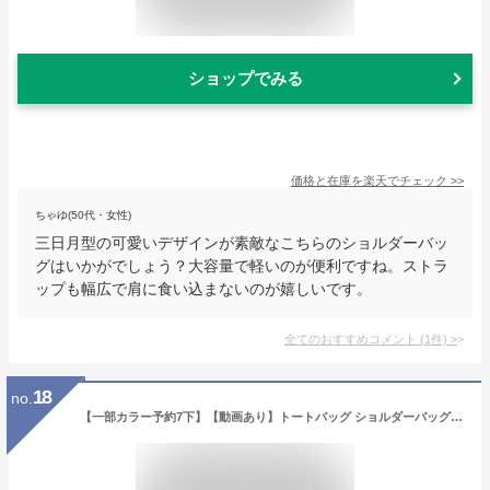
ショップでみる
価格と在庫を
楽天
でチェック
>>
ちゃゆ(50代・女性)
三日月型の可愛いデザインが素敵なこちらのショルダーバッ
グはいかがでしょう？大容量で軽いのが便利ですね。ストラ
ップも幅広で肩に食い込まないのが嬉しいです。
全てのおすすめコメント
(
1
件)
>
18
no.
【一部カラー予約7下】【動画あり】トートバッグ ショルダーバッグ レディース 大人 2WAY ナイロントートバッグ ナイロンショルダーバッグ ナイロンバッグ 軽量 a4 横 上品 軽いバッグ 斜め掛け 通勤バッグ 仕事バッグ OTONA grande grace グランデグレイス