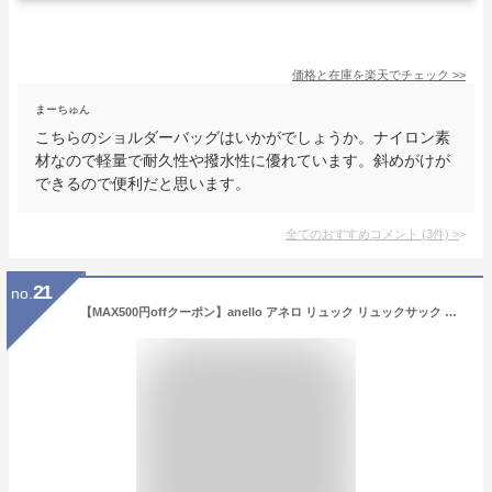
価格と在庫を
楽天
でチェック
>>
まーちゅん
こちらのショルダーバッグはいかがでしょうか。ナイロン素
材なので軽量で耐久性や撥水性に優れています。斜めがけが
できるので便利だと思います。
全てのおすすめコメント
(
3
件)
>
21
no.
【MAX500円offクーポン】anello アネロ リュック リュックサック バッグパック バッグ 通勤 通学 マザーズバッグ 旅行 アウトドア 部活 10ポケット 多機能 多収納 レディース メンズ 男女 撥水 はっ水 おしゃれ 大人 カジュアル シンプル 無地 軽量 スタイルオンバック ss10