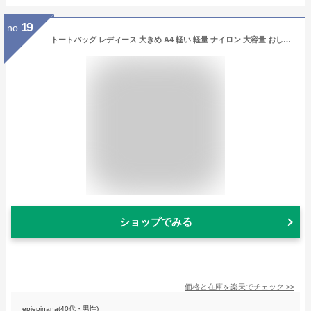
19
no.
トートバッグ レディース 大きめ A4 軽い 軽量 ナイロン 大容量 おしゃれ 通勤バッグ 普段使い マチ広い ファスナー付き かばん ハンドバッグ 通勤 通学 多収納 鞄 サイドポケット サブバック トートバック 旅行 仕事用 ママバッグ ナイロン 送料無料
ショップでみる
価格と在庫を
楽天
でチェック
>>
epiepinana(40代・男性)