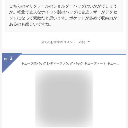
こちらのマリクレールのショルダーバッグはいかがでしょう
か。軽量で丈夫なナイロン製のバッグに合皮レザーがアクセ
ントになって素敵だと思います。ポケットが多めで収納力が
あるのも嬉しいですね。
全てのおすすめコメント（2件）
3
no.
キューブ型バッグ レディース バッグ バック キューブトート キューブバッグ レディース 2way かばん カバン バケット エレガント バイカラー デイリーバッグ 収納力 かわいい おしゃれ きれいめ フォーマル 通勤 大人 鞄 通勤バッグ 軽い バケツ型 ハンドバッグ 小さめ