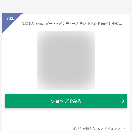
11
no.
[LIGSIA] ショルダーバッグ レディース 軽い 小さめ 斜めがけ 撥水 ナイロン メンズ 軽量 ミニ バック 大人 鞄 通勤 肩掛け シンプル コンパクト お出かけ サブバッグ 普段使い 散歩 ファスナー付き 無地 整理整頓 (グレー)
ショップでみる
価格と在庫を
Amazon
でチェック
>>