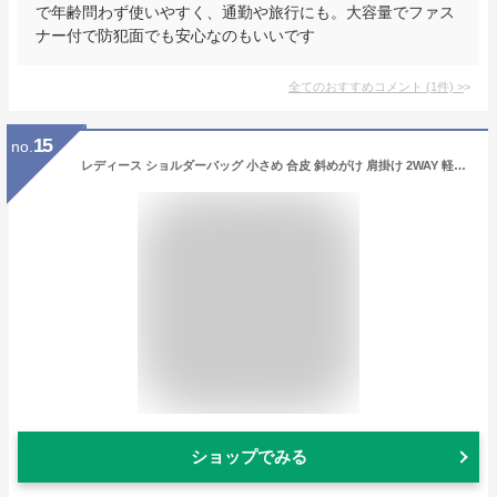
で年齢問わず使いやすく、通勤や旅行にも。大容量でファス
ナー付で防犯面でも安心なのもいいです
全てのおすすめコメント
(
1
件)
>
15
no.
レディース ショルダーバッグ 小さめ 合皮 斜めがけ 肩掛け 2WAY 軽量 シンプル 可愛い 人気 おしゃれ ブラック ブラウン ベージュ ホワイト かばん ばっぐ パーティー 無地 誕生日 普段使い 無地 収納 エコバッグ 旅行 プチプラ ぷちぷら 母の日
ショップでみる