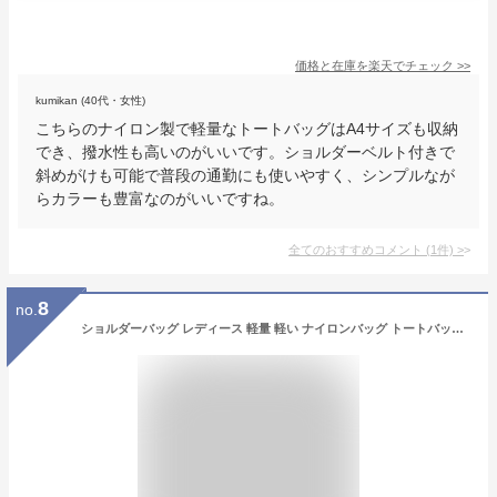
価格と在庫を
楽天
でチェック
>>
kumikan (40代・女性)
こちらのナイロン製で軽量なトートバッグはA4サイズも収納
でき、撥水性も高いのがいいです。ショルダーベルト付きで
斜めがけも可能で普段の通勤にも使いやすく、シンプルなが
らカラーも豊富なのがいいですね。
全てのおすすめコメント
(
1
件)
>
8
no.
ショルダーバッグ レディース 軽量 軽い ナイロンバッグ トートバッグ マザーズバッグ レディース 通勤 通学 サブバッグ 肩掛け 斜め掛け シンプル 収納力 ポケット豊富