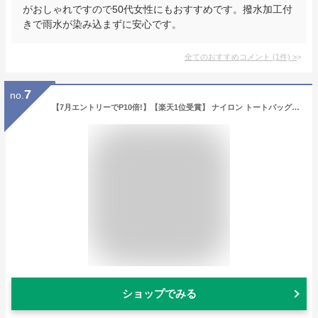
がおしゃれですので50代女性にもおすすめです。撥水加工付
きで雨水が染み込まずに安心です。
全てのおすすめコメント
(
1
件)
>
7
no.
【7月エントリーでP10倍!】【楽天1位受賞】 ナイロン トートバッグ Sサイズ Mサイズ レディース ショルダー付き 軽い 軽量 a4 横 ハンドバッグ ファスナー 斜めがけ 通勤 ビジネス 旅行 1泊 出張 撥水 可愛い かばん 鞄 上品 おしゃれ 高見え
ショップでみる