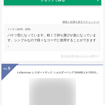
価格と在庫を
楽天
でチェック
>>
ミンティ(20代・女性)
バケツ型になっています。軽くて持ち運びが楽になっていま
す。シンプルなので様々なコーデに使用することができます
。
全てのおすすめコメント
(
1
件)
>
5
no.
LeSportsac レスポートサック ショルダーバッグ DANIELLA CROSSBODY ダニエラ 2434 レディース ナイロン クロスボディ 軽量 ロゴ 鞄 カラー2色【dc_kikaku】