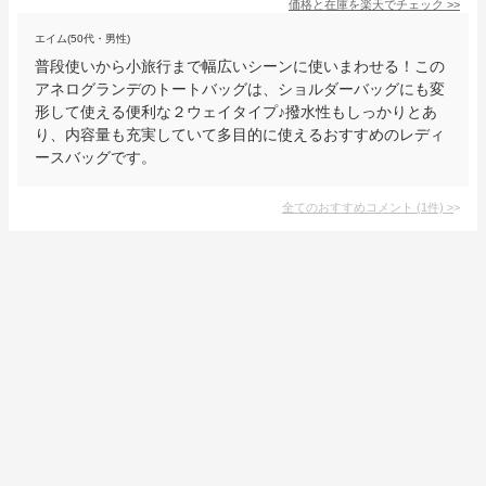
価格と在庫を
楽天
でチェック
>>
エイム(50代・男性)
普段使いから小旅行まで幅広いシーンに使いまわせる！この
アネログランデのトートバッグは、ショルダーバッグにも変
形して使える便利な２ウェイタイプ♪撥水性もしっかりとあ
り、内容量も充実していて多目的に使えるおすすめのレディ
ースバッグです。
全てのおすすめコメント
(
1
件)
>