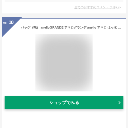
全てのおすすめコメント
(
1
件)
>
10
no.
バッグ（鞄） anelloGRANDE アネログランデ anello アネロ はっ水 クラフト 2WAY ショルダー 手提げ トート バッグ (アクアカルダ)
ショップでみる