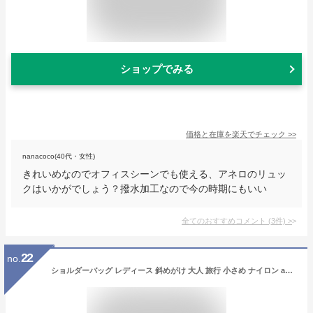
ショップでみる
価格と在庫を
楽天
でチェック
>>
nanacoco(40代・女性)
きれいめなのでオフィスシーンでも使える、アネロのリュッ
クはいかがでしょう？撥水加工なので今の時期にもいい
全てのおすすめコメント
(
3
件)
>
22
no.
ショルダーバッグ レディース 斜めがけ 大人 旅行 小さめ ナイロン anello アネロ おしゃれ 可愛い 韓国 軽い カジュアル 撥水 黒 ママバッグ 女子高生