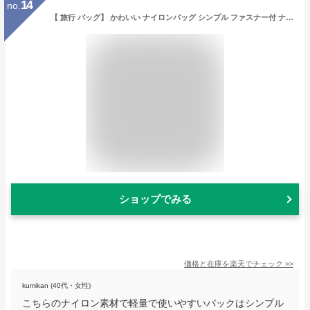
14
no.
【 旅行 バッグ】 かわいい ナイロンバッグ シンプル ファスナー付 ナイロン バッグ 大きめ ジム 1泊2日サイズ たっぷり収納 バッグ 大容量 オシャレ レディースバッグ マザーズバッグ レディース 軽い おしゃれ バッグ 旅行バッグ 軽量 旅行 シンプル 使いやすい
ショップでみる
価格と在庫を
楽天
でチェック
>>
kumikan (40代・女性)
こちらのナイロン素材で軽量で使いやすいバックはシンプル