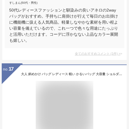
すしまん(50代・男性)
50代レディースファッションと馴染みの良いアネロの2way
バッグがおすすめ。手持ちに肩掛けが行えて毎日のお出掛け
に機能機に扱える人気商品。軽量しなやかな素材を用い程よ
い容量を備えているので、これ一つで色々な用途にたっぷり
と活用いただけます。コーデに浮かなない上品なカラー展開
も嬉しい。
全てのおすすめコメント
(
1
件)
>
17
no.
大人 斜めかけ バッグ レディース 軽い かるいバッグ 大容量 ショルダーバッグ ワンショルダー マザーズバッグ ショルダー ハーフムーン 月型 ショルダーバッグ 斜めがけ ナイロン 鞄 三日月型 肩掛け 大きめ ボディバッグ 通勤 軽量 無地 シンプル