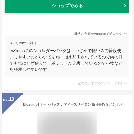
ショップでみる
価格と在庫を
Amazon
でチェック
>>
りらく(50代・女性)
InZaccaＺのショルダーバッグは、小さめで軽いので普段使
いしやすいのがいいですね！撥水加工されているので雨の日
でも気にせず使えて、ポケットが充実しているので小物など
を整理しやすいです。
全てのおすすめコメント
(
1
件)
>
13
no.
[Blostirno] トートバッグ レディース ナイロン 折り畳める ハンドバッグ 防水 通勤 旅行 ショピング 大容量 3サイズ (M, パープル)