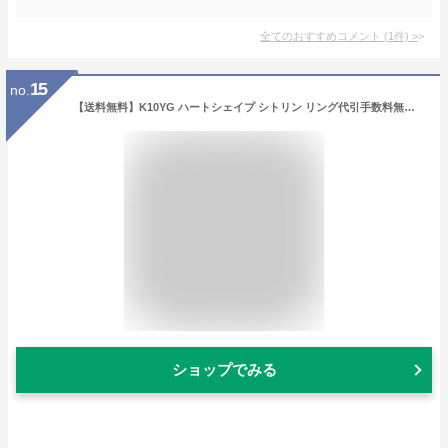
全てのおすすめコメント
(
1
件)
>
15
no.
【送料無料】K10YG ハートシェイプ シトリン リング代引手数料無料 品質保証書 指輪 重ねづけ 人気 一粒石 シトリンリング 黄色 イエロー イエローゴールド ハート Heart ハートリング Ring 可愛い レディース ジュエリー ギフト 誕生日 女性 ご褒美 オシャレ K10
ショップでみる