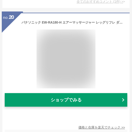
全てのおすすめコメント
(
1
件)
>
20
no.
パナソニック EW-RA180-H エアーマッサージャー レッグリフレ ダークグレー
ショップでみる
価格と在庫を
楽天
でチェック
>>