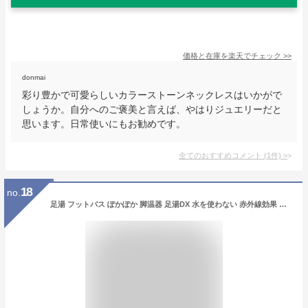
価格と在庫を
楽天
でチェック
>>
donmai
彩り豊かで可愛らしいカラーストーンネックレスはいかがで
しょうか。自分へのご褒美と言えば、やはりジュエリーだと
思います。日常使いにもお勧めです。
全てのおすすめコメント
(
1
件)
>
18
no.
足湯 フットバス ぽかぽか 脚温器 足湯DX 水を使わない 赤外線効果 温かい 省エネ フットカバー付き 足湯器 足温器 家庭用 足元 あったかい リラックス 健康 フットケア 木目調 おしゃれ ASAHI アサヒ AY-2022N 【代引/同梱不可】