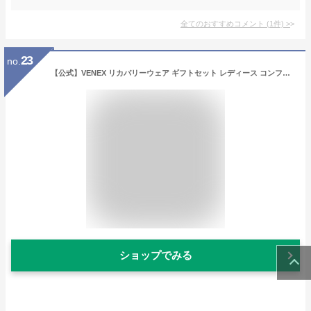
全てのおすすめコメント
(
1
件)
>
23
no.
【公式】VENEX リカバリーウェア ギフトセット レディース コンフォートクール 半袖 ガウチョパンツ 上下セット リラクシングウェア 夏 通気性 ルームウエア 部屋着 パジャマ 夏用 セット 快眠 疲労 ベネックス
ショップでみる