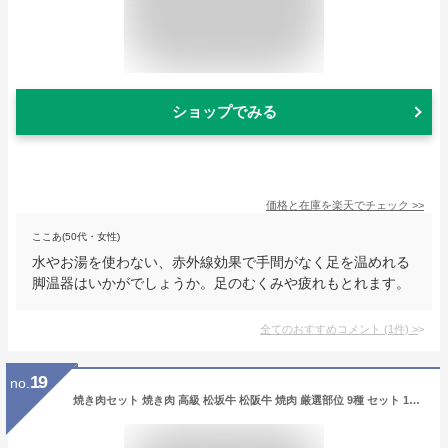
ショップでみる
価格と在庫を
楽天
でチェック
>>
ここあ(50代・女性)
水やお湯を使わない、赤外線効果で手間がなく足を温めれる
脚温器はいかがでしょうか。足のむくみや疲れもとれます。
全てのおすすめコメント
(
1
件)
>
19
no.
焼き肉セット 焼き肉 高級 松坂牛 松阪牛 焼肉 厳選部位 9種 セット 1kg 桐箱入り お歳暮 御歳暮 ギフト プレゼント 国産 和牛 牛肉 焼肉セット 田中精肉店 (桐箱入り 厳選9種セット)