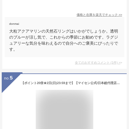
価格と在庫を
楽天
でチェック
>>
donmai
大粒アクアマリンの天然石リングはいかがでしょうか。透明
のブルーが涼し気で、これからの季節にお勧めです。ラグジ
ュアリーな気分を味わえるので自分へのご褒美にぴったりで
す。
全てのおすすめコメント
(
1
件)
>
5
no.
【ポイント20倍★2日(日)23:59まで】【マイセン公式/日本総代理店】 マイセン 波の戯れ ホワイト N°41 コーヒーカップ&ソーサー 約180mlホワイトデー コーヒーカップ ティーカップ マグカップ ブランド食器 来客用 高級 プレゼント 贈り物