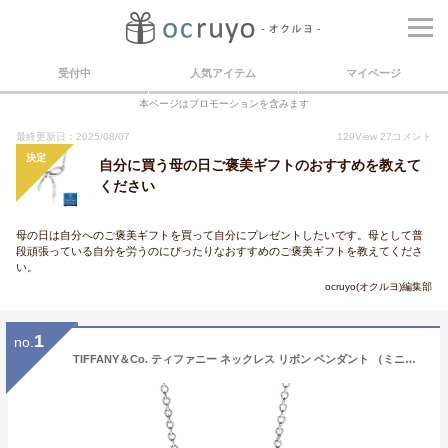
受付中
人気アイテム
マイページ
本ページはプロモーションを含みます
最終更新日：2025/08/07
129
View
27
コメント
決定
自分に買う母の日ご褒美ギフトのおすすめを教えて
ください
母の日は自分へのご褒美ギフトを買って自分にプレゼントしたいです。母として普
段頑張っている自分を労うのにぴったりなおすすめのご褒美ギフトを教えてくださ
い。
ocruyo(オクルヨ)編集部
1
no.
TIFFANY＆Co. ティファニー ネックレス リボン ペンダント （ミニ） タウントークシルバーポリッシュクロス セット 並行輸入品 (品番:310) [並行輸入品]