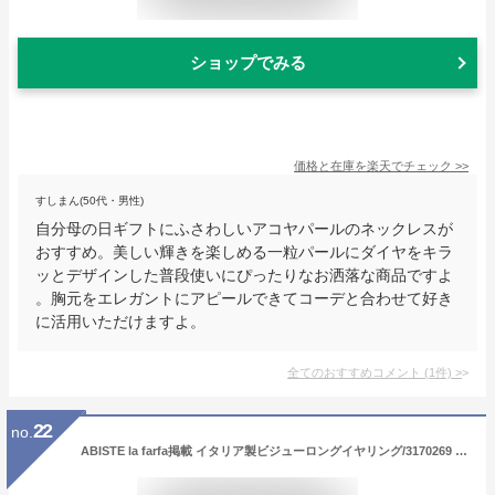
ショップでみる
価格と在庫を
楽天
でチェック
>>
すしまん(50代・男性)
自分母の日ギフトにふさわしいアコヤパールのネックレスが
おすすめ。美しい輝きを楽しめる一粒パールにダイヤをキラ
ッとデザインした普段使いにぴったりなお洒落な商品ですよ
。胸元をエレガントにアピールできてコーデと合わせて好き
に活用いただけますよ。
全てのおすすめコメント
(
1
件)
>
22
no.
ABISTE la farfa掲載 イタリア製ビジューロングイヤリング/3170269 雑誌 大人 おしゃれ 腕時計 ギフト ブランド アビステ ご褒美買い