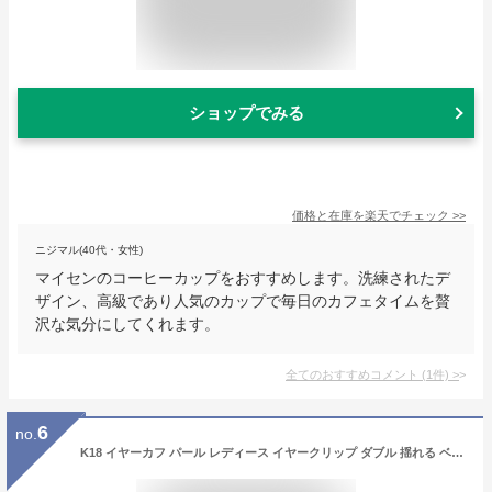
ショップでみる
価格と在庫を
楽天
でチェック
>>
ニジマル(40代・女性)
マイセンのコーヒーカップをおすすめします。洗練されたデ
ザイン、高級であり人気のカップで毎日のカフェタイムを贅
沢な気分にしてくれます。
全てのおすすめコメント
(
1
件)
>
6
no.
K18 イヤーカフ パール レディース イヤークリップ ダブル 揺れる ベビーパール アコヤ真珠 耳たぶを優しくはさむ イヤリング 3.5mm 6,5-7mm 国産 あこや 真珠 ギフト 結婚式 片耳 ご褒美 プレゼント【コンビニ受取対応商品】【送料無料】卒業 就職 卒業 成人 祝い 記念