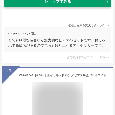
ショップでみる
価格と在庫を
楽天
でチェック
>>
epiepinana(40代・男性)
とても綺麗な色合いが魅力的なピアスのセットです。おしゃ
れで高級感があるので気分も盛り上がるアクセサリーです。
全てのおすすめコメント
(
1
件)
>
9
no.
K18WG/YG【0.30ct】ダイヤモンド ロング ピアス18金 18k ホワイトゴールド イエローゴールド 代引手数料無料 送料無料 品質保証書 0.15ct ダイヤ ダイア 可愛い チェーンピアス スタッドピアス レディース ジュエリー ギフト プレゼント ご褒美 揺れるピアス