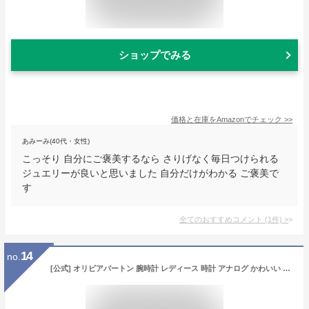
ショップでみる
価格と在庫を
Amazon
でチェック
>>
あみーみ(40代・女性)
こっそり 自分にご褒美するなら さりげなく毎日つけられる
ジュエリーが良いと思いました 自分だけがわかる ご褒美で
す
全てのおすすめコメント
(
1
件)
>
14
no.
[公式] オリビアバートン 腕時計 レディース 時計 アナログ かわいい ブランド シグネチャー - 28mm フローラル ウルトラ スリム ゴールド メッシュ ウォッチ シンプル きれいめ おしゃれ 仕事用 合わせやすい 金色