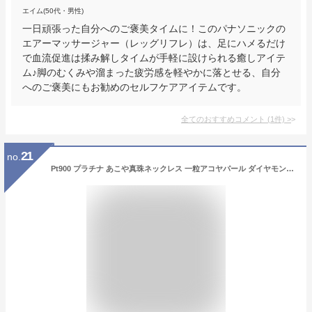
エイム(50代・男性)
一日頑張った自分へのご褒美タイムに！このパナソニックの
エアーマッサージャー（レッグリフレ）は、足にハメるだけ
で血流促進は揉み解しタイムが手軽に設けられる癒しアイテ
ム♪脚のむくみや溜まった疲労感を軽やかに落とせる、自分
へのご褒美にもお勧めのセルフケアアイテムです。
全てのおすすめコメント
(
1
件)
>
21
no.
Pt900 プラチナ あこや真珠ネックレス 一粒アコヤパール ダイヤモンド ネックレス【5.0mm】【送料無料】スクリューチェーン プラチナネックレス 一粒パール ネックレス プラチナ 人気 プラチナ フォーマル カジュアル 普段使い レディース プレゼント