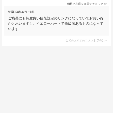
価格と在庫を
楽天
でチェック
>>
卵醤油白米(20代・女性)
ご褒美にも調度良い値段設定のリングになっていてお買い得
かと思いますし、イエローハートで高級感あるものになって
います
全てのおすすめコメント
(
1
件)
>