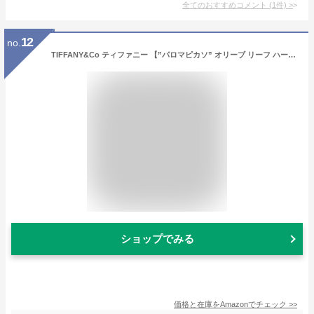
全てのおすすめコメント
(
1
件)
>
12
no.
TIFFANY&Co ティファニー 【”パロマピカソ” オリーブ リーフ ハート ペンダント】 スターリングシルバー 並行輸入品 tpd1060
ショップでみる
価格と在庫を
Amazon
でチェック
>>