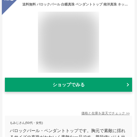
送料無料 バロックパール 白蝶真珠 ペンダントトップ 南洋真珠 ネックレス トップ 一粒 レディース K18 9-10mm ギフト 結婚式 オリジナル ギフト エレガント 誕生日 プレゼント ご褒美 おしゃれ 記念 贈り物 ゴールド ご褒美 卒業祝い 就職祝い 卒業記念 成人祝い 記念
ショップでみる
価格と在庫を
楽天
でチェック
>>
もみじさん(50代・女性)
バロックパール・ペンダントトップです。胸元で素敵に揺れ
るサイズの真珠がかわいく素敵な一品です。普段使いにも出