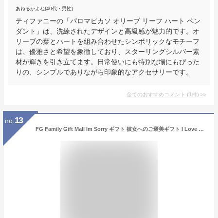
あねるかよね(40代・男性)
ティファニーの「パロマピカソ オリーブ リーフ ハート ペン
ダント」は、洗練されたデザインと高級感が魅力的です。オ
リーブの葉とハートを組み合わせたシンボリックなモチーフ
は、優雅さと希望を象徴しており、スターリングシルバー素
材が輝きを引き立てます。日常使いにも特別な場にもぴった
りの、シンプルでありながら印象的なアクセサリーです。
全てのおすすめコメント
(
1
件)
>
13
no.
FG Family Gift Mall Im Sorry ギフト 彼女へのご褒美ギフト I Love You I'm Sorry ギフト 巨大なSorry Forgiveness ネックレス メッセージカードとギフトボックス付き, ステンレス鋼, キュービックジルコニア