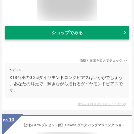
ショップでみる
価格と在庫を
楽天
でチェック
>>
かずフル
K18台座の0.3ctダイヤモンドロングピアスはいかがでしょう
。あなたの耳元で、輝きながら揺れるダイヤモンドピアスで
す。
全てのおすすめコメント
(
1
件)
>
10
no.
【かわいいWプレゼント付】 Dakota ダコタ バッグマジェンタ ショルダーバッグ 1034622レディース 斜めがけ ギフト かわいい おしゃれ プレゼント ブランド