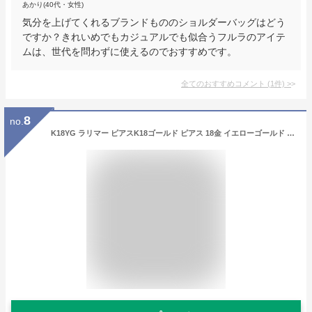
あかり(40代・女性)
気分を上げてくれるブランドもののショルダーバッグはどう
ですか？きれいめでもカジュアルでも似合うフルラのアイテ
ムは、世代を問わずに使えるのでおすすめです。
全てのおすすめコメント
(
1
件)
>
8
no.
K18YG ラリマー ピアスK18ゴールド ピアス 18金 イエローゴールド ラリマール スタッドピアス カラーストーン 天然石 パワーストーン クラシカル アンティーク 18金 代引手数料無料 送料無料 品質保証書 ジュエリー ギフト プレゼント ご褒美