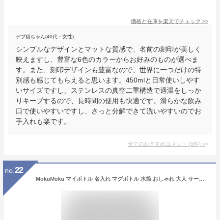
価格と在庫を
楽天
でチェック
>>
デブ猫ちゃん(40代・女性)
シンプルなデザインとマットな質感で、名前の刻印が美しく
映えますし、豊富な6色のカラーからお好みのものが選べま
す。また、刻印デザインも豊富なので、世界に一つだけの特
別感も感じてもらえると思います。450mlと日常使いしやす
いサイズですし、ステンレスの真空二重構造で適温をしっか
りキープするので、長時間の使用も快適です。滑らかな飲み
口で使いやすいですし、さっと分解できて洗いやすいのでお
手入れも楽です。
全てのおすすめコメント
(
9
件)
>
22
no.
MokuMoku マイボトル 名入れ マグボトル 水筒 おしゃれ 大人 サーモステンレス ケータイマグ 携帯 マグ サーモ ステンレスボトル 130ml