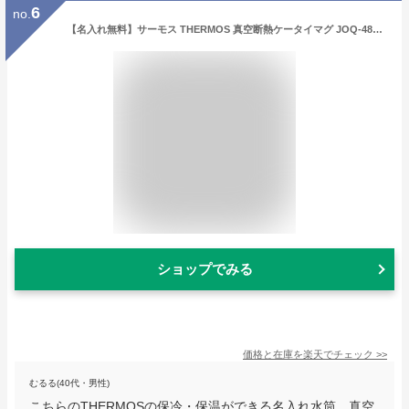
6
no.
【名入れ無料】サーモス THERMOS 真空断熱ケータイマグ JOQ-481 480ml 全5色【マーク】（ 保冷保温 食洗機対応 まる洗ユニット スクリュータイプ 名入れ水筒 名入れケータイマグ オリジナル プレゼント ギフト ） 即日 おすすめ 60代 50代 40代
ショップでみる
価格と在庫を
楽天
でチェック
>>
むるる(40代・男性)
こちらのTHERMOSの保冷・保温ができる名入れ水筒、真空