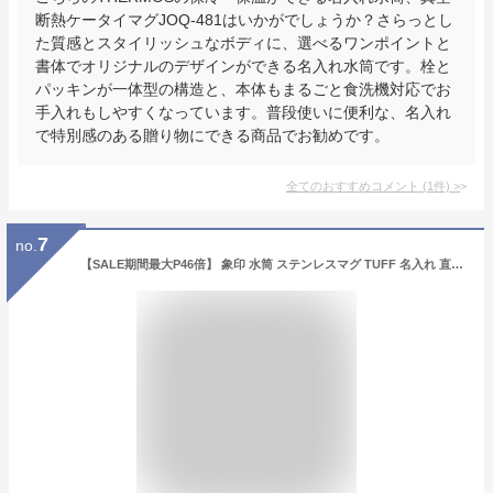
断熱ケータイマグJOQ-481はいかがでしょうか？さらっとし
た質感とスタイリッシュなボディに、選べるワンポイントと
書体でオリジナルのデザインができる名入れ水筒です。栓と
パッキンが一体型の構造と、本体もまるごと食洗機対応でお
手入れもしやすくなっています。普段使いに便利な、名入れ
で特別感のある贈り物にできる商品でお勧めです。
全てのおすすめコメント
(
1
件)
>
7
no.
【SALE期間最大P46倍】 象印 水筒 ステンレスマグ TUFF 名入れ 直飲み スクリュー シームレスせん 480ml 箱入り シンプルフォント スポーツドリンク OK 軽量 軽い コンパクト シンプル アースカラー くすみカラー ギフト プレゼント 卒園 卒業 記念品