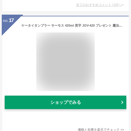
全てのおすすめコメント
(
1
件)
>
17
no.
ケータイタンブラー サーモス 420ml 英字 JOV-420 プレゼント 魔法びん 名入れタンブラー マグボトル 【イニシャル英字2】 30代 40代 50代 60代 くすみカラー 即日可 名入れ水筒 名入れケータイマグ オリジナル マイボトル 水筒 おすすめ 記念日 父の日 母の日
ショップでみる
価格と在庫を
楽天
でチェック
>>