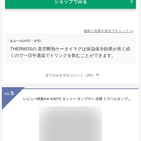
ショップでみる
価格と在庫を
楽天
でチェック
>>
あみーみ(40代・女性)
THERMOSの 真空断熱ケータイマグは保温保冷効果が長く続
くので一日中適温でドリンクを飲むことができます。
全てのおすすめコメント（2件）
5
no.
レビュー特典A★ KINTO キントー タンブラー 水筒 トラベルタンブラー デイオフタンブラー 名入れ サーモマグ マグボトル 真空2重構造 ステンレスボトル おしゃれ 誕生日 プレゼント 父の日 バレンタイン ギフト ラッピング nichie ニチエー