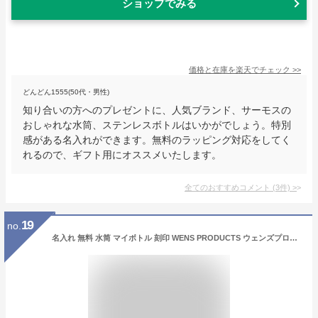
ショップでみる
価格と在庫を
楽天
でチェック
>>
どんどん1555(50代・男性)
知り合いの方へのプレゼントに、人気ブランド、サーモスの
おしゃれな水筒、ステンレスボトルはいかがでしょう。特別
感がある名入れができます。無料のラッピング対応をしてく
れるので、ギフト用にオススメいたします。
全てのおすすめコメント
(
3
件)
>
19
no.
名入れ 無料 水筒 マイボトル 刻印 WENS PRODUCTS ウェンズプロダクツ 真空断熱ハンドル付スクリューボトル 530ml シームレスタイプ 全9色 （マーク レイアウト） 保冷保温 名入れ水筒 オリジナル 名入れギフト 名入れグッズ おすすめ 即日可 アウトドア