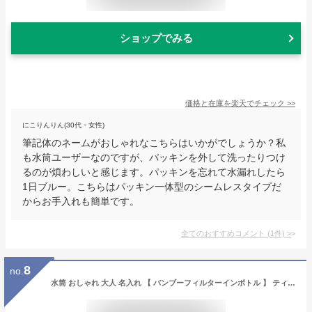
ショップでみる
価格と在庫を
楽天
でチェック
>>
にこりんりん(30代・女性)
筆記体のネームがおしゃれなこちらはいかがでしょうか？私
も水筒ユーザーなのですが、パッキンを外して洗ったりつけ
るのが煩わしいと感じます。パッキンを忘れて水漏れしたら
1日ブルー。こちらはパッキン一体型のシームレスタイプだ
からお手入れも簡単です。
全てのおすすめコメント
(
1
件)
>
8
no.
水筒 おしゃれ 大人 名入れ 【 バンブーフィルターインボトル 】 ティーボトル スリム シンプル マイボトル 茶こし プレゼント ギフト 誕生日 退職 ステンレス マグボトル 保温 保冷 名前入り 名入り 実用的 お祝い 誕生日プレゼント 400ml 送料無料 翌々営業日出荷