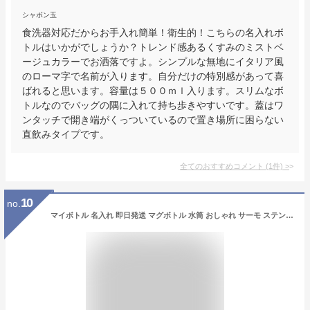
シャボン玉
食洗器対応だからお手入れ簡単！衛生的！こちらの名入れボ
トルはいかがでしょうか？トレンド感あるくすみのミストベ
ージュカラーでお洒落ですよ。シンプルな無地にイタリア風
のローマ字で名前が入ります。自分だけの特別感があって喜
ばれると思います。容量は５００ｍｌ入ります。スリムなボ
トルなのでバッグの隅に入れて持ち歩きやすいです。蓋はワ
ンタッチで開き端がくっついているので置き場所に困らない
直飲みタイプです。
全てのおすすめコメント
(
1
件)
>
10
no.
マイボトル 名入れ 即日発送 マグボトル 水筒 おしゃれ サーモ ステンレス サーモ ステンレスボトル 魔法瓶 かわいい ギフト 実用的 プレゼント 送料無料 ペアギフト 軽量 真空断熱 保温保冷 名前入り 450ml 男性 女性 入学祝い 就職祝い スポーツ クリスマス