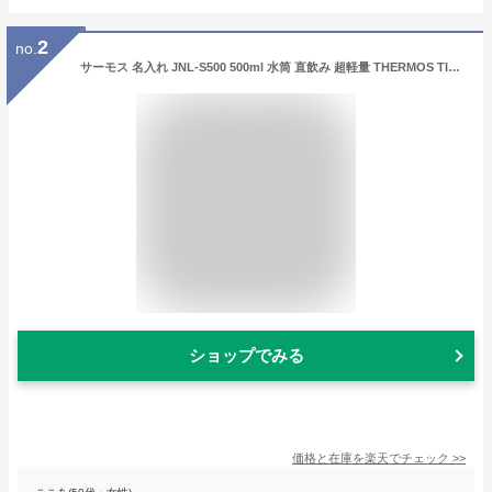
2
no.
サーモス 名入れ JNL-S500 500ml 水筒 直飲み 超軽量 THERMOS TIGER タイガー MKR-W050 スポーツドリンク対応 シンプル かわいい 水筒 ギフト プレゼント 入学 お祝い イベント 名入り 実用的 マイボトル 男性 女性 母の日 父の日
ショップでみる
価格と在庫を
楽天
でチェック
>>