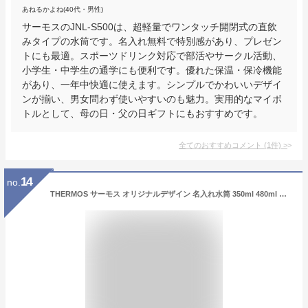
あねるかよね(40代・男性)
サーモスのJNL-S500は、超軽量でワンタッチ開閉式の直飲
みタイプの水筒です。名入れ無料で特別感があり、プレゼン
トにも最適。スポーツドリンク対応で部活やサークル活動、
小学生・中学生の通学にも便利です。優れた保温・保冷機能
があり、一年中快適に使えます。シンプルでかわいいデザイ
ンが揃い、男女問わず使いやすいのも魅力。実用的なマイボ
トルとして、母の日・父の日ギフトにもおすすめです。
全てのおすすめコメント
(
1
件)
>
14
no.
THERMOS サーモス オリジナルデザイン 名入れ水筒 350ml 480ml リーフグリーン JON-351 JON-481 コンパクト スクリュータイプ LFG 名入れ無料〔4802〕 (350ml, A.SMILY BOTTLE)