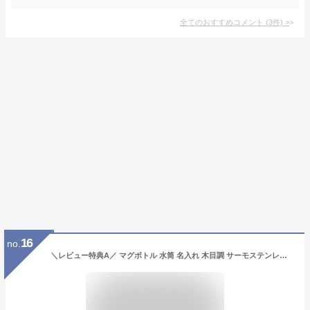
全てのおすすめコメント
(
3
件)
>
16
no.
＼レビュー特典A／ マグボトル 水筒 名入れ 木目調 サーモステンレスボトル 300ml 450ml ステンレス おしゃれ 誕生日 プレゼント バレンタイン ギフト ラッピング nichie ニチエー