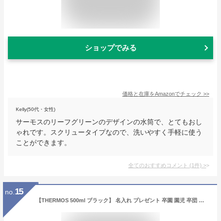
ショップでみる
価格と在庫を
Amazon
でチェック
>>
Kelly(50代・女性)
サーモスのリーフグリーンのデザインの水筒で、とてもおし
ゃれです。スクリュータイプなので、洗いやすく手軽に使う
ことができます。
全てのおすすめコメント
(
1
件)
>
15
no.
【THERMOS 500ml ブラック】 名入れ プレゼント 卒園 園児 卒団 卒業 スポ少 監督 先生 誕生日 記念日 ギフト 贈答品 贈り物 還暦祝い 記念品 お祝い 記念品 水筒 オリジナル おしゃれ メッセージ 名入れ 食洗機対応 メンズ 通勤 通学 保冷 保温 BK 500