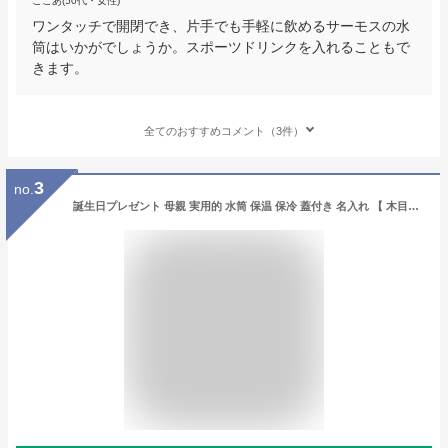
ここあ(50代・女性)
ワンタッチで開閉でき、片手でも手軽に飲めるサーモスの水
筒はいかがでしょうか。スポーツドリンクを入れることもで
きます。
全てのおすすめコメント（3件）
3
no.
誕生日プレゼント 母親 実用的 水筒 保温 保冷 蓋付き 名入れ 【 木目調 ステンレスボトル 300ml ／ 日本語ver】 マグ マグボトル 洗いやすい おしゃれ かわいい 男性 旦那 夫 息子 義母 妻 母 父 定年 退職 還暦 古希 喜寿 傘寿 米寿 卒寿 長寿 祝い お祝い 名前入り ギフト