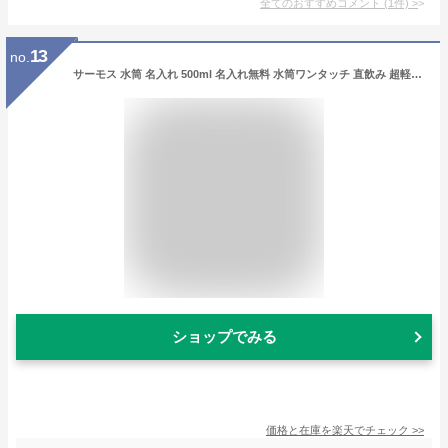
全てのおすすめコメント
(
1
件)
>
13
no.
サーモス 水筒 名入れ 500ml 名入れ無料 水筒ワンタッチ 直飲み 超軽量 JNL-S500 THERMOS 部活 スポーツドリンク対応 シンプル かわいい 子供 水筒 ギフト プレゼント 入学 お祝い イベント サークル 子供 名前入り 実用的 マイボトル 男性 女性 母の日 父の日 小学生 中学生
ショップでみる
価格と在庫を
楽天
でチェック
>>