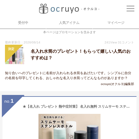
受付中
人気アイテム
マイページ
本ページはプロモーションを含みます
最終更新日：2026/06/14
241
View
31
コメント
決定
名入れ水筒のプレゼント！もらって嬉しい人気のお
すすめは？
知り合いへのプレゼントに名前が入れられる水筒をあげたいです。シンプルに自分
の名前を印字してくれる、おしゃれな名入り水筒ってどんなものがありますか？
ocruyo(オクルヨ)編集部
1
no.
★【名入れ プレゼント 熱中症対策】 名入れ無料 スリムサーモ ステンレスボトル 500ml 5色 父の日 プレゼント ブラック/ネイビー/ホワイト/ベージュ/スモークブルー 保冷保温 魔法瓶構造 二重構造 名入れ水筒 名入れケータイマグ オリジナル おすすめ 即日可 Ver2