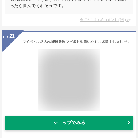
ったら喜んでくれそうです。
全てのおすすめコメント
(
4
件)
>
21
no.
マイボトル 名入れ 即日発送 マグボトル 洗いやすい 水筒 おしゃれ サーモ ステンレス サーモ ステンレスボトル 魔法瓶 女子 ギフト 実用的 プレゼント 送料無料 ペアギフト 軽量 真空断熱 保温保冷 名前入り コーヒー 450ml 男性 女性 入学祝い 就職祝い クリスマス
ショップでみる