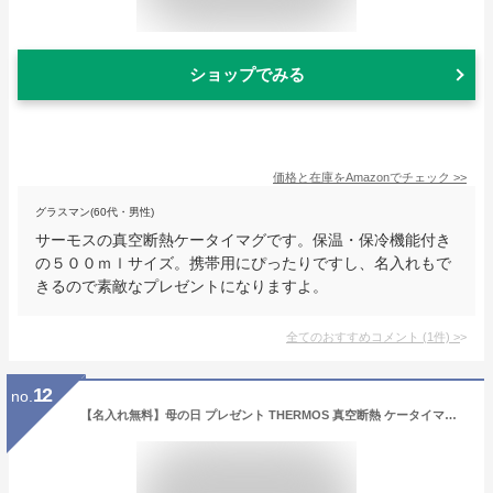
ショップでみる
価格と在庫を
Amazon
でチェック
>>
グラスマン(60代・男性)
サーモスの真空断熱ケータイマグです。保温・保冷機能付き
の５００ｍｌサイズ。携帯用にぴったりですし、名入れもで
きるので素敵なプレゼントになりますよ。
全てのおすすめコメント
(
1
件)
>
12
no.
【名入れ無料】母の日 プレゼント THERMOS 真空断熱 ケータイマグ 花デザイン サーモス350ml JON-351 水筒 ギフト 誕生日 退職祝い 入学祝い 名入れ マイボトル シンプル おしゃれ かわいい 保冷 保温 軽量 実用的 大人 フラワー 卒業 記念品 感謝 先生 名前入り 敬老の日