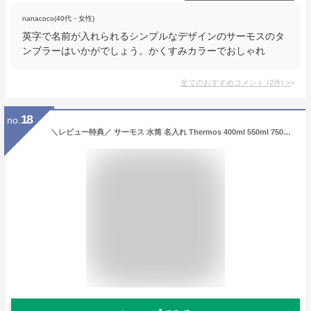
nanacoco(40代・女性)
英字で名前が入れられるシンプルなデザインのサーモスのタ
ンブラーはいかがでしょう。かくすみカラーでおしゃれ
全てのおすすめコメント
(
2
件)
>
18
no.
＼レビュー特典／ サーモス 水筒 名入れ Thermos 400ml 550ml 750ml マグボトル 保温 保冷 直飲み ステンレスボトル おしゃれ JOS-400 JOS-550 JOS-750 プレゼント ギフト ラッピング クリスマス nichie ニチエー