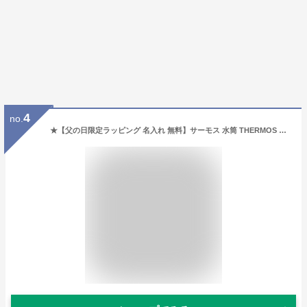
4
no.
★【父の日限定ラッピング 名入れ 無料】サーモス 水筒 THERMOS 真空断熱ケータイマグ JNL-S500/JPB-500 500ml 超軽量 食洗機対応 《マーク》 直飲み 名入れ無料 洗いやすい セラミック 保冷保温 名入れ水筒 名入れケータイマグ オリジナル プレゼント 子供 即日可 60代