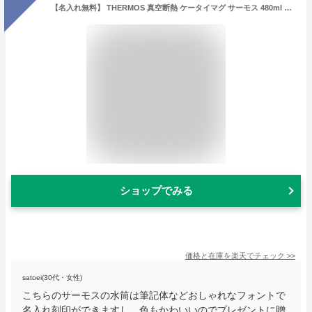
【名入れ無料】 THERMOS 真空断熱 ケータイマグ サーモス 480ml JON-481 選べるデザイン おしゃれ かわいい 男性 女性 魔法瓶 魔法びん 水筒 ギフト プレゼント 父の日 母の日 男性 女性 実用的 誕生日 退職祝い 入学祝い 名入れ水筒 マイボトル 名前入り 小学生 中学生
ショップでみる
価格と在庫を
楽天
でチェック
>>
satoei(30代・女性)
こちらのサーモスの水筒は筆記体などおしゃれなフォントで
名入れ刻印ができますし、色もかわいいのでプレゼントに贈