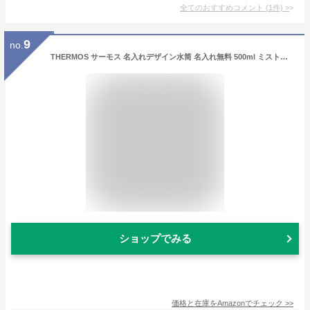
全てのおすすめコメント
(
1
件)
>
9
no.
THERMOS サーモス 名入れデザイン水筒 名入れ無料 500ml ミストベージュ JNL-S500 ワンタッチ 直飲みタイプ MSBE マイボトル ギフト 食洗機対応モデル〔7360〕 (イタリア風)
ショップでみる
価格と在庫を
Amazon
でチェック
>>