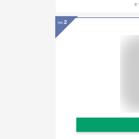
全
2
no.