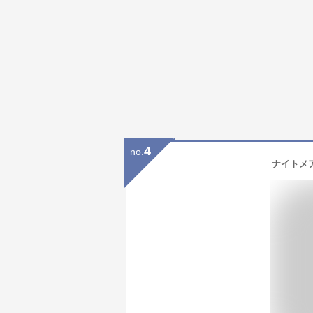
4
no.
ナイトメ