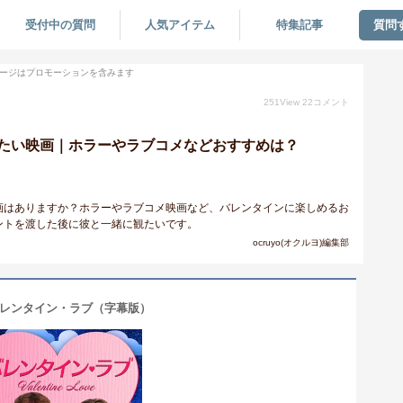
受付中の質問
人気アイテム
特集記事
質問
ージはプロモーションを含みます
251
View
22
コメント
たい映画｜ホラーやラブコメなどおすすめは？
画はありますか？ホラーやラブコメ映画など、バレンタインに楽しめるお
ントを渡した後に彼と一緒に観たいです。
ocruyo(オクルヨ)編集部
レンタイン・ラブ（字幕版）