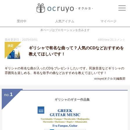
受付中
人気アイテム
マイページ
本ページはプロモーションを含みます
最終更新日：2025/03/01
490
View
21
コメント
決定
ギリシャで有名な曲って？人気のCDなどおすすめを
教えてほしいです！
ギリシャの有名な曲が入ったCDをプレゼントしたいです。民族音楽などギリシャの
雰囲気を楽しめる、有名な歌手の曲などおすすめを教えてほしいです！
ocruyo(オクルヨ)編集部
1
no.
ギリシャのギター作品集