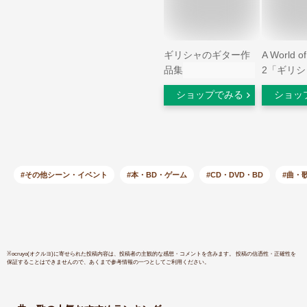
ギリシャのギター作
A World o
品集
2「ギリシャ
ショップでみる
ショッ
#その他シーン・イベント
#本・BD・ゲーム
#CD・DVD・BD
#曲・
※
ocruyo(オクルヨ)
に寄せられた投稿内容は、投稿者の主観的な感想・コメントを含みます。 投稿の信憑性・正確性を
保証することはできませんので、あくまで参考情報の一つとしてご利用ください。