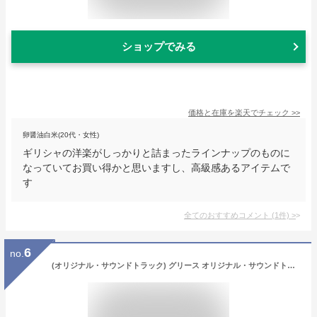
ショップでみる
価格と在庫を
楽天
でチェック
>>
卵醤油白米(20代・女性)
ギリシャの洋楽がしっかりと詰まったラインナップのものに
なっていてお買い得かと思いますし、高級感あるアイテムで
す
全てのおすすめコメント
(
1
件)
>
6
no.
(オリジナル・サウンドトラック) グリース オリジナル・サウンドトラック [CD]