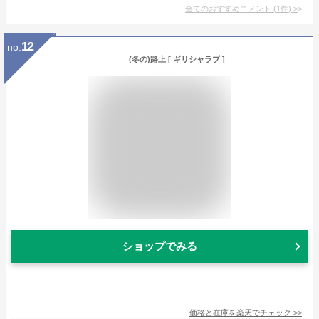
全てのおすすめコメント
(
1
件)
>
12
no.
(冬の)路上 [ ギリシャラブ ]
ショップでみる
価格と在庫を
楽天
でチェック
>>