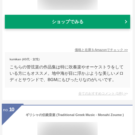
ショップでみる
価格と在庫を
Amazon
でチェック
>>
kumikan (40代・女性)
こちらの管弦楽の作品集は特に吹奏楽やオーケストラをして
いる方にもオススメ。地中海が目に浮かぶような美しいメロ
ディとサウンドで、BGMにもぴったりなのがいいです。
全てのおすすめコメント
(
1
件)
>
10
no.
ギリシャの伝統音楽 (Traditional Greek Music - Monahi Zoume )