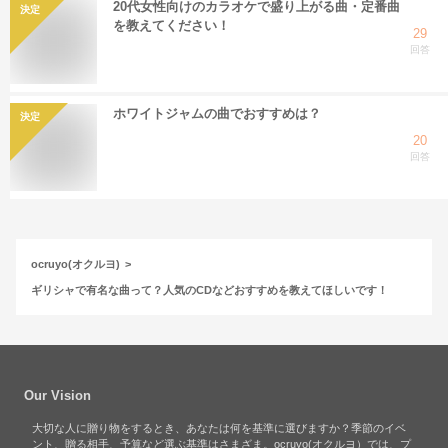
20代女性向けのカラオケで盛り上がる曲・定番曲
決定
を教えてください！
29
回答
ホワイトジャムの曲でおすすめは？
決定
20
回答
ocruyo(オクルヨ)
ギリシャで有名な曲って？人気のCDなどおすすめを教えてほしいです！
Our Vision
大切な人に贈り物をするとき、あなたは何を基準に選びますか？季節のイベ
ント、贈る相手、予算など選ぶ基準はさまざま。ocruyo(オクルヨ）では、プ