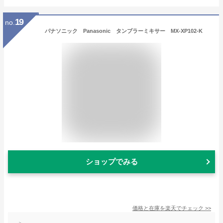
19
no.
パナソニック Panasonic タンブラーミキサー MX-XP102-K
ショップでみる
価格と在庫を
楽天
でチェック
>>