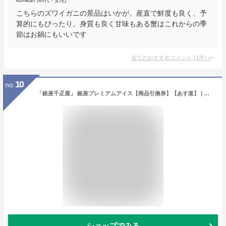
kumikan (40代・女性)
こちらのズワイガニの景品はいかが。産直で鮮度も良く、予
算的にもぴったり。身質も良く甘味もある蟹はこれからの季
節はお鍋にもいいです
全てのおすすめコメント
(
1
件)
>
10
no.
「銀座千疋屋」 銀座プレミアムアイス【商品引換券】【あす楽】 | 二次会 景品 ビンゴ 目録 ボウリング大会 結婚式二次会 二次会景品 結婚式 ゴルフ景品 ゴルフコンペ 結婚式二次会景品 ビンゴ景品 2次会 家電 コンペ 宴会 単品 イベント コンペ景品 ビンゴの景品
ショップでみる