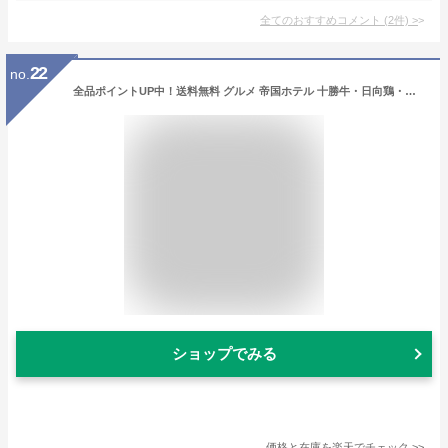
全てのおすすめコメント
(
2
件)
>
22
no.
全品ポイントUP中！送料無料 グルメ 帝国ホテル 十勝牛・日向鶏・鹿児島黒豚カレーセット RC-50 高級 レトルト 内祝い 出産内祝い 結婚内祝い お返し 詰め合わせ ギフトセット 写真入り メッセージカード 贈答品 gwsプレゼント お歳暮 七五三
ショップでみる
価格と在庫を
楽天
でチェック
>>