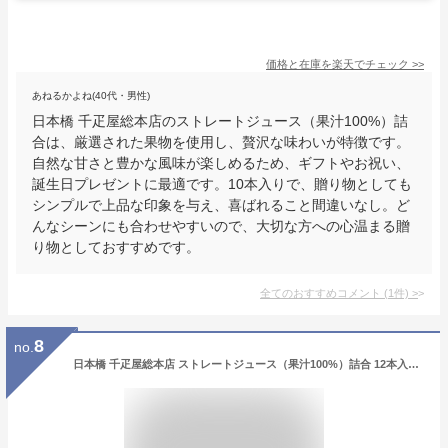
価格と在庫を
楽天
でチェック
>>
あねるかよね(40代・男性)
日本橋 千疋屋総本店のストレートジュース（果汁100%）詰
合は、厳選された果物を使用し、贅沢な味わいが特徴です。
自然な甘さと豊かな風味が楽しめるため、ギフトやお祝い、
誕生日プレゼントに最適です。10本入りで、贈り物としても
シンプルで上品な印象を与え、喜ばれること間違いなし。ど
んなシーンにも合わせやすいので、大切な方への心温まる贈
り物としておすすめです。
全てのおすすめコメント
(
1
件)
>
8
no.
日本橋 千疋屋総本店 ストレートジュース（果汁100%）詰合 12本入｜お中元 詰め合わせ ギフト お祝い 誕生日 結婚 出産 内祝い お返し お礼 贈り物 贈答品 プレゼント お見舞い お供え 御供 香典返し