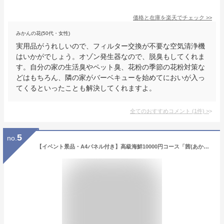
価格と在庫を
楽天
でチェック
>>
みかんの花(50代・女性)
実用品がうれしいので、フィルター交換が不要な空気清浄機
はいかがでしょう。オゾン発生器なので、脱臭もしてくれま
す。自分の家の生活臭やペット臭、花粉の季節の花粉対策な
どはもちろん、隣の家がバーベキューを始めてにおいが入っ
てくるといったことも解決してくれますよ。
全てのおすすめコメント
(
1
件)
>
5
no.
【イベント景品・A4パネル付き】高級海鮮10000円コース「茜(あかね)」チケット 5種類の魚介セットコースから選べるグルメカタログギフト式【用途：忘年会, 新年会, ゴルフコンペ, 結婚式, 披露宴, 二次会, ビンゴ大会 等】