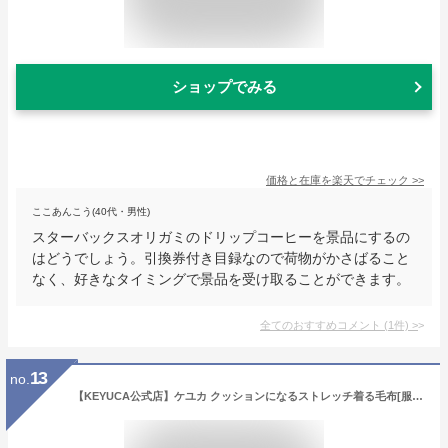
ショップでみる
価格と在庫を
楽天
でチェック
>>
ここあんこう(40代・男性)
スターバックスオリガミのドリップコーヒーを景品にするの
はどうでしょう。引換券付き目録なので荷物がかさばること
なく、好きなタイミングで景品を受け取ることができます。
全てのおすすめコメント
(
1
件)
>
13
no.
【KEYUCA公式店】ケユカ クッションになるストレッチ着る毛布[服飾雑貨 クッション ひざ掛け 冷え対策 シンプル おしゃれ 寒さ 対策 パジャマ 寝間着 ルームウェア 肩まで あったか 着る 毛布 寒さ対策 レディース 女性 冬 暖かい ルームウエア 部屋着 もこもこ ポケット]