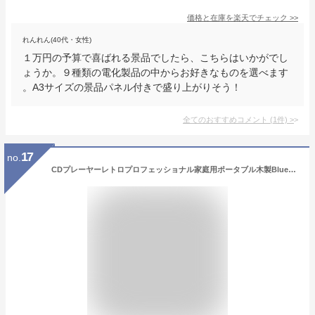
価格と在庫を
楽天
でチェック
>>
れんれん(40代・女性)
１万円の予算で喜ばれる景品でしたら、こちらはいかがでし
ょうか。９種類の電化製品の中からお好きなものを選べます
。A3サイズの景品パネル付きで盛り上がりそう！
全てのおすすめコメント
(
1
件)
>
17
no.
CDプレーヤーレトロプロフェッショナル家庭用ポータブル木製Bluetoothウォークマン男性と女性にギフトとして適しています イヤフォン対応