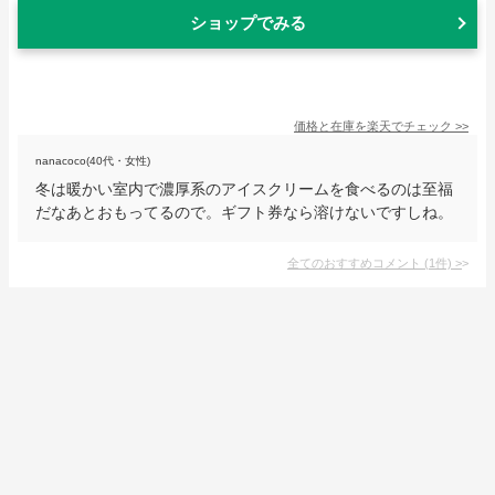
ショップでみる
価格と在庫を
楽天
でチェック
>>
nanacoco(40代・女性)
冬は暖かい室内で濃厚系のアイスクリームを食べるのは至福
だなあとおもってるので。ギフト券なら溶けないですしね。
全てのおすすめコメント
(
1
件)
>