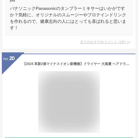
pita
パナソニックPanasonicのタンブラーミキサーはいかがです
か？気軽に、オリジナルのスムージーやプロテインドリンク
を作れるので、健康志向の人にはとっても喜ばれると思いま
す！
全てのおすすめコメント
(
1
件)
>
20
no.
【2024 革新2億マイナスイオン新機種】ドライヤー 大風量 ヘアドライヤー 速乾 2億マイナスイオン ドライヤー 1300W 恒温 ロングヘア くるくる 静音 ブラシレスモーター 高速11万回転/分 24m/s 強力パワー 乾燥時間短縮 NTC過熱保護 温冷自動切り替え 磁吸ノズル付き コンパクト 静電気抑制 家庭用&ヘアサロン PSE認証済み 国内専用