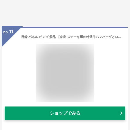
11
no.
目録 パネル ビンゴ 景品 【奈良 ステーキ屋の特選牛ハンバーグとローストビーフ】A3パネル ビンゴ景品 グルメギフト券 パネル付 忘年会 結婚式 二次会 抽選会 ゴルフ コンペ 景品
ショップでみる