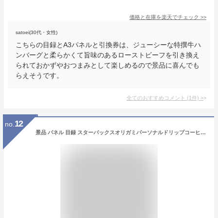
価格と在庫を
楽天
でチェック
>>
satoei(30代・女性)
こちらの目録とA3パネルと引換券は、ジューシーな特撰牛ハ
ンバーグと柔らかくて旨味のあるローストビーフを引き換え
られておかずやおつまみとして楽しめるので景品に喜んでも
らえそうです。
全てのおすすめコメント
(
1
件)
>
12
no.
景品 パネル 目録 スターバックスオリガミパーソナルドリップコーヒーNo30 A4景品パネル&引換券付き目録 （stba42）忘年会 新年会 二次会 景品 イベント景品 ゴルフコンペ ビンゴ 結婚式二次会 抽選会