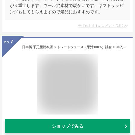
がり重宝します。ウール混素材で暖かいです。ギフトラッピ
ングもしてもらえますので景品におすすめです。
全てのおすすめコメント
(
1
件)
>
7
no.
日本橋 千疋屋総本店 ストレートジュース（果汁100%）詰合 10本入｜お中元 詰め合わせ ギフト お祝い 誕生日 結婚 出産 内祝い お返し お礼 贈り物 贈答品 プレゼント お見舞い お供え 御供 香典返し
ショップでみる