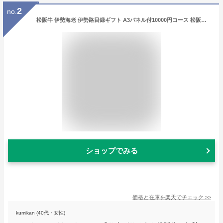
2
no.
松阪牛 伊勢海老 伊勢路目録ギフト A3パネル付10000円コース 松阪肉 伊勢エビが選べる目録 入学 卒業 祝い グルメ ギフト カタログ 商品券 内祝い お返し 出産 二次会 宴会 ビンゴ大会 景品 ゴルフコンペ 賞品
ショップでみる
価格と在庫を
楽天
でチェック
>>
kumikan (40代・女性)