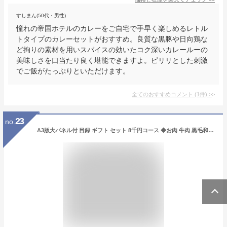
すしまん(50代・男性)
憧れの帝国ホテルのカレーをご自宅で手早く楽しめるレトル
トタイプのカレーセットがおすすめ。良質な黒豚や日向鶏な
ど拘りの素材を用いスパイスの効いたコク深いカレールーの
美味しさを口当たり良く堪能できますよ。ピリリとした刺激
でご飯がたっぷりといただけます。
全てのおすすめコメント
(
1
件)
>
23
no.
A3版大パネル付 目録 ギフト セット 8千円コース ◆お肉 牛肉 黒毛和牛 神戸牛 A5 証明書付 ギフト お中元 お歳暮 父の日 母の日 内祝 誕生日 結婚祝 敬老の日 神戸ぐりる工房