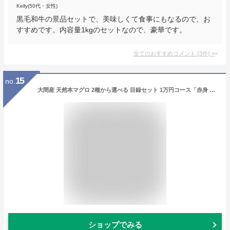
Kelly(50代・女性)
黒毛和牛の景品セットで、美味しくて食事にもなるので、お
すすめです。内容量1kgのセットなので、豪華です。
全てのおすすめコメント
(
3
件)
>
15
no.
大間産 天然本マグロ 2種から選べる 目録セット 1万円コース「赤身 350g」か「中トロ220g」パーティなし直送ギフト対応二次会 ゴルフコンペ 景品 ビンゴ 賞品 歓送迎会 パーティー 社内イベント
ショップでみる