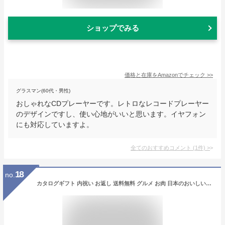
ショップでみる
価格と在庫を
Amazon
でチェック
>>
グラスマン(60代・男性)
おしゃれなCDプレーヤーです。レトロなレコードプレーヤー
のデザインですし、使い心地がいいと思います。イヤフォン
にも対応していますよ。
全てのおすすめコメント
(
1
件)
>
18
no.
カタログギフト 内祝い お返し 送料無料 グルメ お肉 日本のおいしい食べ物 蓬(よもぎ) 9000円コース お歳暮 歳暮 ギフト おしゃれ グルメカタログギフト 入学祝い 出産内祝い 結婚内祝い 新築祝い 結婚祝い 出産祝い 快気祝い 香典返し お礼【メール便】