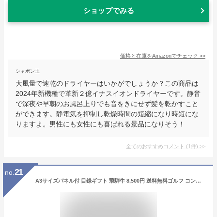
ショップでみる
価格と在庫を
Amazon
でチェック
>>
シャボン玉
大風量で速乾のドライヤーはいかがでしょうか？この商品は
2024年新機種で革新２億イナスイオンドライヤーです。静音
で深夜や早朝のお風呂上りでも音をきにせず髪を乾かすこと
ができます。静電気を抑制し乾燥時間の短縮になり時短にな
りますよ。男性にも女性にも喜ばれる景品になりそう！
全てのおすすめコメント
(
1
件)
>
21
no.
A3サイズパネル付 目録ギフト 飛騨牛 8,500円 送料無料ゴルフ コンペ 結婚式 二次会 歓送迎会 抽選 景品 幹事 主催 ギフト 肉 ステーキ 焼肉 しゃぶしゃぶ すき焼き - ひぐちのギフト AG