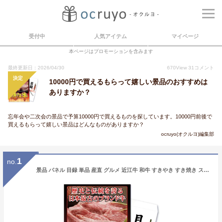
受付中
人気アイテム
マイページ
本ページはプロモーションを含みます
最終更新日：2026/04/30
670
View
31
コメント
決定
10000円で買えるもらって嬉しい景品のおすすめは
ありますか？
忘年会や二次会の景品で予算10000円で買えるものを探しています。10000円前後で
買えるもらって嬉しい景品はどんなものがありますか？
ocruyo(オクルヨ)編集部
1
no.
景品 パネル 目録 単品 産直 グルメ 近江牛 和牛 すきやき すき焼き スキヤキ グルメ 食べ物 食品 贅沢 豪華 目録 ビンゴ 結婚式 二次会 披露宴 会社イベント ゴルフコンペ 忘年会 抽選会