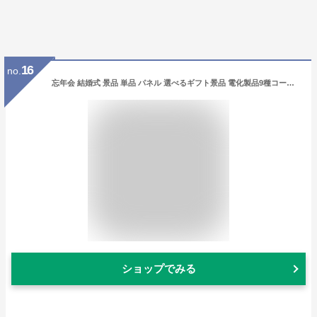
16
no.
忘年会 結婚式 景品 単品 パネル 選べるギフト景品 電化製品9種コース 【商品引換券】【A3パネル付】 | 目録 ゴルフ 二次会 ビンゴ 単品 ボウリング大会 ゴルフ景品 結婚式二次会 ゴルフコンペ ギフト券 2次会 ビンゴ景品 コンペ 賞品 目録ギフト ビンゴ大会 選択 家電
ショップでみる