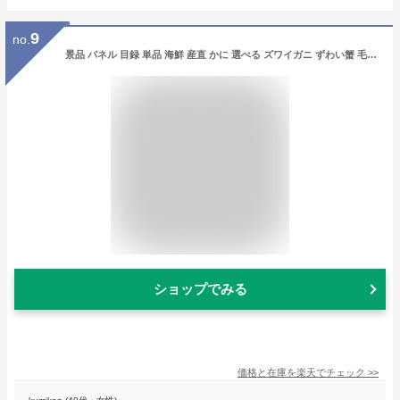
9
no.
景品 パネル 目録 単品 海鮮 産直 かに 選べる ズワイガニ ずわい蟹 毛蟹 花咲蟹 グルメ おいしい 食べ物 目録 ビンゴ 結婚式 二次会 披露宴 会社イベント ゴルフコンペ 忘年会 抽選会
ショップでみる
価格と在庫を
楽天
でチェック
>>