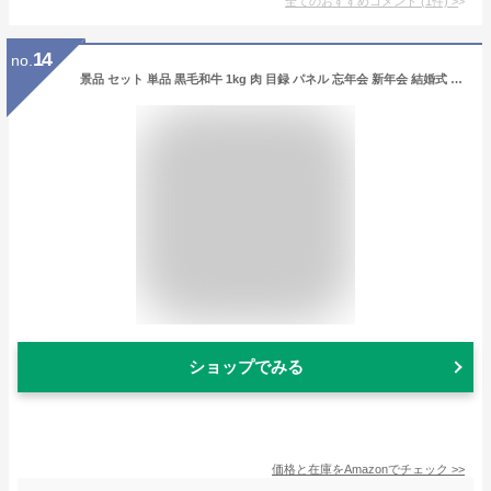
全てのおすすめコメント
(
1
件)
>
14
no.
景品 セット 単品 黒毛和牛 1kg 肉 目録 パネル 忘年会 新年会 結婚式 二次会 ビンゴ ゴルフ コンペ
ショップでみる
価格と在庫を
Amazon
でチェック
>>