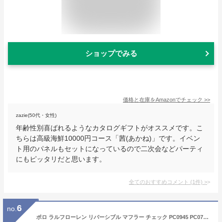
ショップでみる
価格と在庫を
Amazon
でチェック
>>
zazie(50代・女性)
年齢性別喜ばれるようなカタログギフトがオススメです。こ
ちらは高級海鮮10000円コース「茜(あかね)」です。イベン
ト用のパネルもセットになっているので二次会などパーティ
にもピッタリだと思います。
全てのおすすめコメント
(
1
件)
>
6
no.
ポロ ラルフローレン リバーシブル マフラー チェック PC0945 PC0743 イタリア製 メンズ レディース スカーフ タータンチェック ウィンドーペーン 千鳥格子 POLO RALPH LAUREN ラルフ polo ブランド 刺繍 男性 女性 男女兼用 プレゼント ギフト ホワイトデー