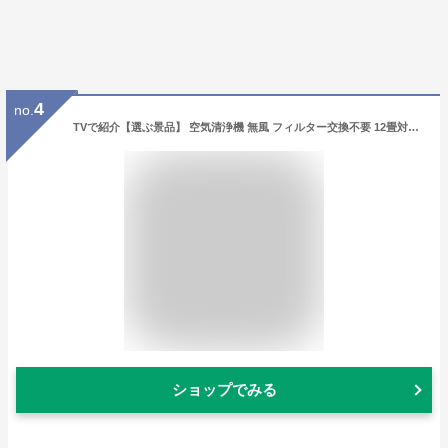
4
no.
TVで紹介【選ぶ景品】 空気清浄機 無風 フィルター交換不要 12畳対応 UV紫外線空気清浄機 オゾン空気清浄機 光触媒 マイナスイオン UV除菌空気清浄機 オゾン空気清浄器 オゾン発生器 PM2.5 花粉 UV除菌空気清浄機 エアー オゾン発生器 脱臭器 除菌空気清浄機 脱臭機
ショップでみる