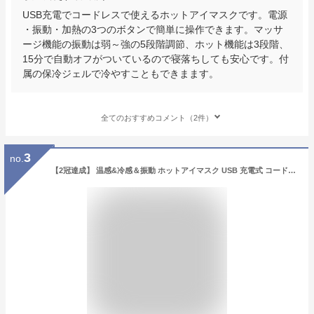
USB充電でコードレスで使えるホットアイマスクです。電源
・振動・加熱の3つのボタンで簡単に操作できます。マッサ
ージ機能の振動は弱～強の5段階調節、ホット機能は3段階、
15分で自動オフがついているので寝落ちしても安心です。付
属の保冷ジェルで冷やすこともできまます。
全てのおすすめコメント（2件）
3
no.
【2冠達成】 温感&冷感＆振動 ホットアイマスク USB 充電式 コードレス アイマスク クール ホット 繰り返し使える 目元 リラックス 睡眠 安眠 快眠 グッズ 15分自動おフ サイズ調節 ジェルパッド付き 男女兼用 ギフト オススメ