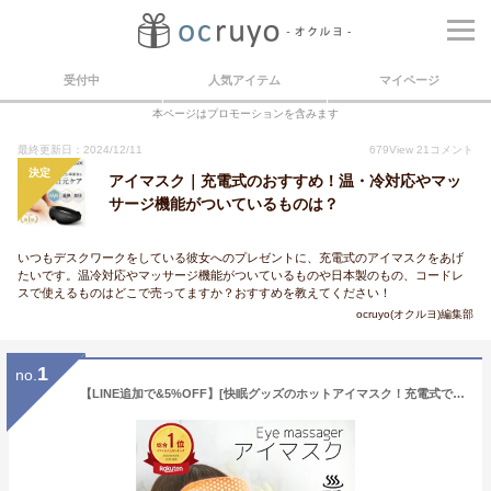
受付中
人気アイテム
マイページ
本ページはプロモーションを含みます
最終更新日：2024/12/11
679
View
21
コメント
決定
アイマスク｜充電式のおすすめ！温・冷対応やマッ
サージ機能がついているものは？
いつもデスクワークをしている彼女へのプレゼントに、充電式のアイマスクをあげ
たいです。温冷対応やマッサージ機能がついているものや日本製のもの、コードレ
スで使えるものはどこで売ってますか？おすすめを教えてください！
ocruyo(オクルヨ)編集部
1
no.
【LINE追加で&5%OFF】[快眠グッズのホットアイマスク！充電式で便利]「温感&冷感&振動」アイマスク USB充電式 遮光 安眠 アイマッサージャー 5段階振動 3段階温熱 ジェルパッド付き ホットアイマスク 自動オフ ふわふわ素材 目元エステ コードレス