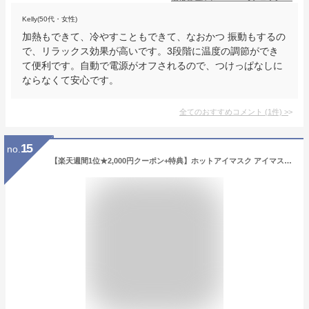
Kelly(50代・女性)
加熱もできて、冷やすこともできて、なおかつ 振動もするの
で、リラックス効果が高いです。3段階に温度の調節ができ
て便利です。自動で電源がオフされるので、つけっぱなしに
ならなくて安心です。
全てのおすすめコメント
(
1
件)
>
15
no.
【楽天週間1位★2,000円クーポン+特典】ホットアイマスク アイマスク アイケア 目元ケア NIPLUX EMS EYE MASK 充電式 プレゼント 女性 実用的 男性 ※ アイマッサージ アイマッサージャー 目 マッサージ 目元マッサージ マッサージ器 ではありません