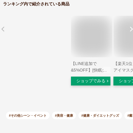
ランキング内で紹介されている商品
【LINE追加で
【楽天1
&5%OFF】[快眠グッ
アイマスク
ズのホットアイマス
ス 温感 冷
ショップでみる
ショッ
ク！充電式で便利]
イマスク 
「温感&冷感&振動」
リラックス
アイマスク USB充電
き アイマ
式 遮光 安眠 アイマ
ー 手洗い
ッサージャー 5段階
ク100％
振動 3段階温熱 ジェ
15分自動
#その他シーン・イベント
#美容・健康
#健康・ダイエットグッズ
#
ルパッド付き ホット
調節可能 
アイマスク 自動オフ
ド付き 男