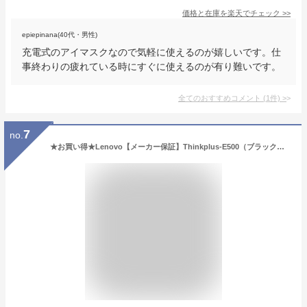
価格と在庫を
楽天
でチェック
>>
epiepinana(40代・男性)
充電式のアイマスクなので気軽に使えるのが嬉しいです。仕
事終わりの疲れている時にすぐに使えるのが有り難いです。
全てのおすすめコメント
(
1
件)
>
7
no.
★お買い得★Lenovo【メーカー保証】Thinkplus-E500（ブラック）｜目元ケアアイマスク eyeMask レノボ シンクプラス 疲れ目 マッサージ ツボ押し リラックス 血行 Bluetooth 出張 usb 充電式 コードレス 就寝 快眠グッズ 残業 目元エステ ホットアイマスク 目元マッサージ器