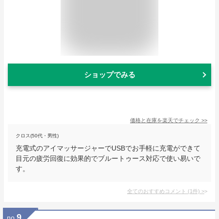
ショップでみる
価格と在庫を
楽天
でチェック
>>
クロス(50代・男性)
充電式のアイマッサージャーでUSBでお手軽に充電ができて
目元の疲労回復に効果的でブルートゥース対応で使い易いで
す。
全てのおすすめコメント
(
1
件)
>
9
no.