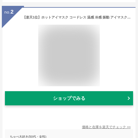
2
no.
【楽天1位】ホットアイマスク コードレス 温感 冷感 振動 アイマスク USB充電式 リラックス カバー付き アイマッサージャー 手洗い可能 シルク100％ 睡眠グッズ 15分自動オフ サイズ調節可能 ジェルパッド付き 男女兼用 目元エステ
ショップでみる
価格と在庫を
楽天
でチェック
>>
ちゃぺ大好き(50代・女性)