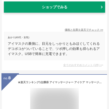
ショップでみる
価格と在庫を
楽天
でチェック
>>
あかり(40代・女性)
アイマスクの裏側に、目元をしっかりともみほぐしてくれる
デコボコがついていることで、ツボ押しの効果も得られるア
イマスク。USBで簡単に充電できます。
全てのおすすめコメント
(
1
件)
>
8
no.
★楽天ランキング1位獲得 アイマッサージャー アイケア マッサージャー 目元マッサージャー アイマッサージ Bluetooth対応 2段階調節 温熱 USB充電式 ホットアイマスク マッサージ器 目元マッサージ