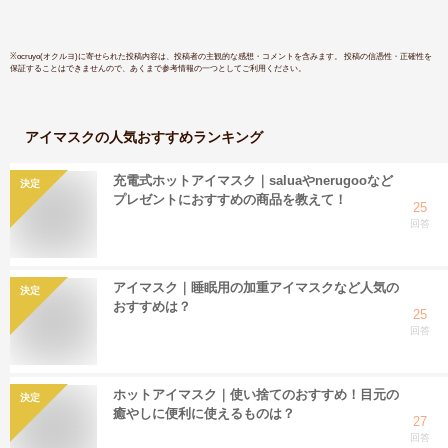
ふわふわ素材 目元エ
元エステ
ステ コードレス
※
ocruyo(オクルヨ)
に寄せられた投稿内容は、投稿者の主観的な感想・コメントを含みます。 投稿の信憑性・正確性を
保証することはできませんので、あくまで参考情報の一つとしてご利用ください。
アイマスク
の人気おすすめランキング
充電式ホットアイマスク｜saluaやnerugooなど
決定
プレゼントにおすすめの商品を教えて！
25
回答
アイマスク｜睡眠用の加重アイマスクなど人気の
決定
おすすめは？
25
回答
ホットアイマスク｜使い捨てのおすすめ！目元の
決定
癒やしに便利に使えるものは？
27
回答