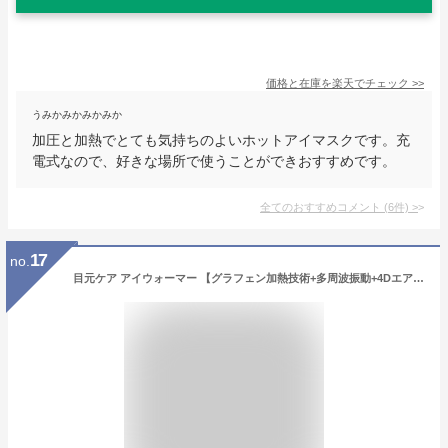
価格と在庫を
楽天
でチェック
>>
うみかみかみかみか
加圧と加熱でとても気持ちのよいホットアイマスクです。充
電式なので、好きな場所で使うことができおすすめです。
全てのおすすめコメント
(
6
件)
>
17
no.
目元ケア アイウォーマー 【グラフェン加熱技術+多周波振動+4Dエアバッグ+Bluetooth音楽】 アイマスク USB充電式 軽量 15min自動オフタイマー 折り畳み 便利 旅行 出張 父の日 母の日 誕生日プレゼント女性 敬老の日 ギフト 男女兼用