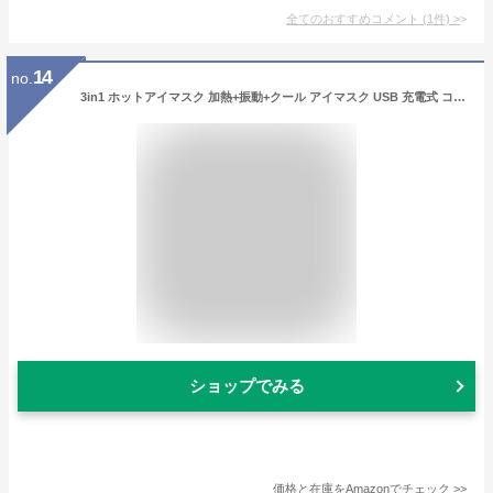
全てのおすすめコメント
(
1
件)
>
14
no.
3in1 ホットアイマスク 加熱+振動+クール アイマスク USB 充電式 コードレス アイウォーマー 遮光 快眠グッズ 自動電源オフ 父の日 母の日 敬老の日 誕生日 プレゼント 3段階温度調節 出張 旅行 昼寝 睡眠 圧迫感なし アイマスクホット
ショップでみる
価格と在庫を
Amazon
でチェック
>>