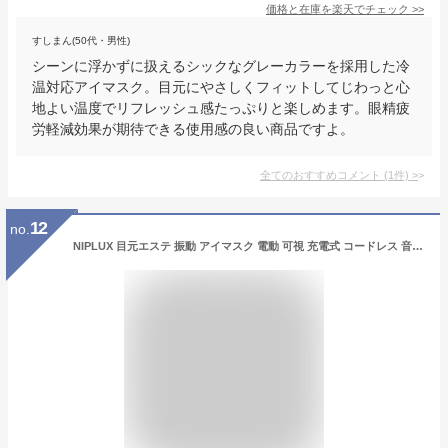
価格と在庫を
楽天
でチェック
>>
すしまん(50代・男性)
シーンに浮かずに扱えるシックなグレーカラーを採用した冷
温対応アイマスク。目元にやさしくフィットしてじわっと心
地よい温度でリフレッシュ感たっぷりと楽しめます。眼精疲
労軽減効果が期待できる使用感の良い商品ですよ。
全てのおすすめコメント
(
1
件)
>
12
no.
NIPLUX 目元エステ 振動 アイマスク 電動 可視 充電式 コードレス 音楽 アイケア 目 癒し 睡眠グッズ EYE BEAT