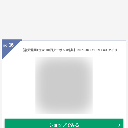
16
no.
【楽天週間1位★500円クーポン+特典】 NIPLUX EYE RELAX アイリラックス ホットアイマスク 充電式 アイマスク アイケア 目元ケア プレゼント 女性 ※ アイマッサージ アイマッサージャー 目 マッサージ 目元マッサージ マッサージ器 ではありません
ショップでみる