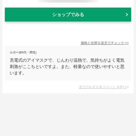
ショップでみる
価格と在庫を
楽天
でチェック
>>
ルガー(60代・男性)
充電式のアイマスクで、じんわり温熱で、気持ちがよく電気
刺激がここちといですよ。また、軽量なので使いやすいと思
います。
全てのおすすめコメント
(
1
件)
>