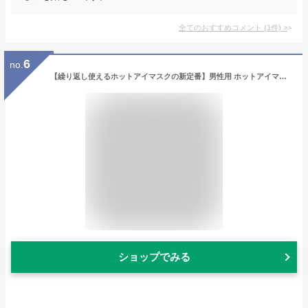
全てのおすすめコメント
(
1
件)
>
6
no.
【繰り返し使えるホットアイマスクの新定番】男性用 ホットアイマスク コードレス 充電式 プレゼント 健康 実用的 早割 USB 疲れ目 アイマスク アイリラックス シルク SALUA 安眠 睡眠 快眠 目の疲れ グッズ 目元ケア アイケア nerugoo
ショップでみる