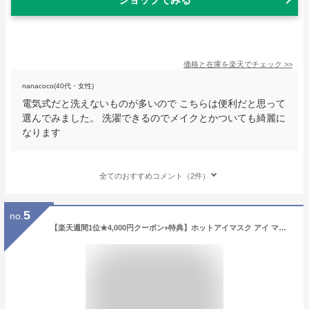
価格と在庫を
楽天
でチェック
>>
nanacoco(40代・女性)
電気式だと洗えないものが多いので こちらは便利だと思って
選んでみました。 洗濯できるのでメイクとかついても綺麗に
なります
全てのおすすめコメント（2件）
5
no.
【楽天週間1位★4,000円クーポン+特典】ホットアイマスク アイ マスク ケア 目元 NIPLUX EMS EYE RELAX イーエムエスアイリラックス 充電式 実用的 女性 男性 温熱 加圧 多機能 リニューアル ※ アイマッサージ アイマッサージャー 目 元 マッサージ 器 ではありません