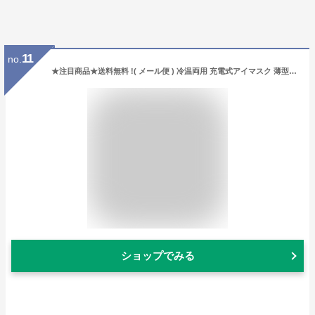
11
no.
★注目商品★送料無料 !( メール便 ) 冷温両用 充電式アイマスク 薄型 ホット電気アイマスク 温度3段階 フリーサイズ 冷感アイマスク【 温熱 コードレス 家電 アイケア 移動中 リラックス 旅行 出張 新着!】 送料込 ◇ 充電式アイマスク
ショップでみる