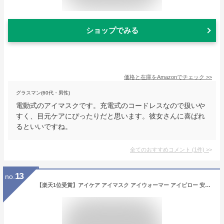
ショップでみる
価格と在庫を
Amazon
でチェック
>>
グラスマン(60代・男性)
電動式のアイマスクです。充電式のコードレスなので扱いや
すく、目元ケアにぴったりだと思います。彼女さんに喜ばれ
るといいですね。
全てのおすすめコメント
(
1
件)
>
13
no.
【楽天1位受賞】アイケア アイマスク アイウォーマー アイピロー 安眠 快眠 ホット ギフト プレゼント 充電式 首 温め ホット アイリラックス 目元エステ 目元ケア エステ 温熱 リリースアイ