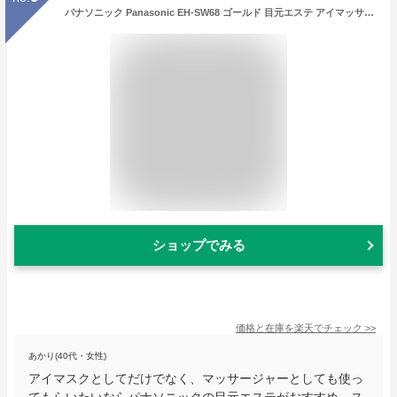
パナソニック Panasonic EH-SW68 ゴールド 目元エステ アイマッサージャー ホット スチーム アロマ リラックス 目の疲れ 潤い リフレッシュ 充電 コードレス 海外 母の日 父の日 敬老の日 プレゼント EHSW68 新生活
ショップでみる
価格と在庫を
楽天
でチェック
>>
あかり(40代・女性)
アイマスクとしてだけでなく、マッサージャーとしても使っ
てもらいたいならパナソニックの目元エステがおすすめ。ス