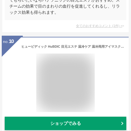
チームの効果で目のまわりの血行を促進してくれるし、リラ
ックス効果も得られます。
全てのおすすめコメント
(
1
件)
>
10
no.
ヒュービディック HuBDIC 目元エステ 温冷ケア 温冷両用アイマスク 目元ケア 空気圧 温熱 冷却 振動 美容家電 エアーアイマスク アイウォーマー ホットアイマスク ひんやりアイマスク 7種類モード 無線接続音楽再生 目の休息 充電式 折り畳み可能 プレゼント ギフト
ショップでみる