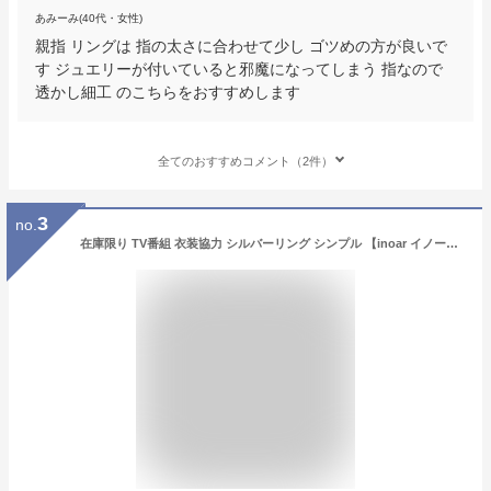
あみーみ(40代・女性)
親指 リングは 指の太さに合わせて少し ゴツめの方が良いで
す ジュエリーが付いていると邪魔になってしまう 指なので
透かし細工 のこちらをおすすめします
全てのおすすめコメント（2件）
3
no.
在庫限り TV番組 衣装協力 シルバーリング シンプル 【inoar イノーラ】 ウェーブ 親指 人差し指 指輪 レディース silver925 リング シルバー925 デザインリング カジュアル フォーマル 金属アレルギー 安心 ジュエリー アクセサリー 地金 指輪 重ね付け おしゃれ