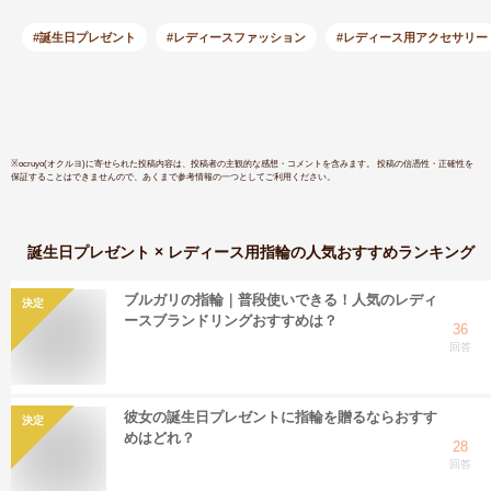
silver925 シルバー
号/14号/1
925 デザインリング
ニッケルフ
#誕生日プレゼント
#レディースファッション
#レディース用アクセサリー
太め 金属アレルギー
トア LBst
対応 指輪 幅広 レデ
ント用 無
ィース ジュエリー
グ可
アクセサリー フラッ
ト重ね付け 人差し指
※
ocruyo(オクルヨ)
に寄せられた投稿内容は、投稿者の主観的な感想・コメントを含みます。 投稿の信憑性・正確性を
保証することはできませんので、あくまで参考情報の一つとしてご利用ください。
親指 指輪
誕生日プレゼント × レディース用指輪
の人気おすすめランキング
ブルガリの指輪｜普段使いできる！人気のレディ
決定
ースブランドリングおすすめは？
36
回答
彼女の誕生日プレゼントに指輪を贈るならおすす
決定
めはどれ？
28
回答