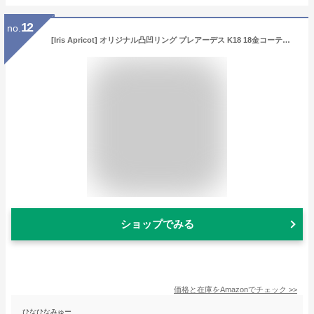
12
no.
[Iris Apricot] オリジナル凸凹リング プレアーデス K18 18金コーティング シルバー925 レディース メンズ 指輪 人気 シルバーリング ゴールド プラチナ フリーサイズ 金属アレルギー対応 本物ジュエリー (Silver)
ショップでみる
価格と在庫を
Amazon
でチェック
>>
ひなひなみゅー