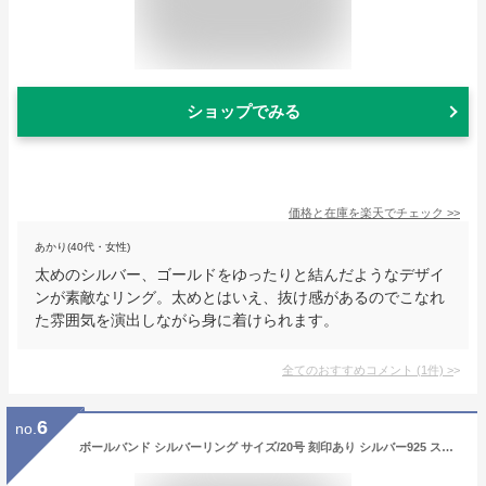
ショップでみる
価格と在庫を
楽天
でチェック
>>
あかり(40代・女性)
太めのシルバー、ゴールドをゆったりと結んだようなデザイ
ンが素敵なリング。太めとはいえ、抜け感があるのでこなれ
た雰囲気を演出しながら身に着けられます。
全てのおすすめコメント
(
1
件)
>
6
no.
ボールバンド シルバーリング サイズ/20号 刻印あり シルバー925 スターリングシルバー 指輪 メンズ レディース プレゼント ギフト ペアリング 親指 薬指 中指 小指 人差し指 男子 女性 本物の銀 男性 女子 個性的 ボール 玉 球体 ユニーク おもしろい 面白い かわいい