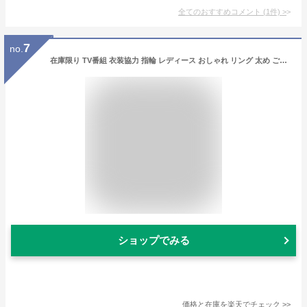
全てのおすすめコメント
(
1
件)
>
7
no.
在庫限り TV番組 衣装協力 指輪 レディース おしゃれ リング 太め ごつめ シルバー k18 仕上げ 【belua-bulky-ring べネック・バルキー】 重ねづけ リング ワイド 幅広 ゴールド 18金 シルバー925 シンプル 大ぶり リング 指輪 親指 メンズ シルバーリング ニッケルフリー
ショップでみる
価格と在庫を
楽天
でチェック
>>