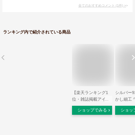
全てのおすすめコメント
(
1
件)
>
ランキング内で紹介されている商品
【楽天ランキング1
シルバー92
位・雑誌掲載アイテ
かし細工 
ム】 シルバー ゴー
グ レディ
ショップでみる
ショッ
ルド リング ワイド
ズ 指輪 
シンプル
ズ 薔薇 
【TORONC トロ
ング 大き
ン】 18金 18k 太め
幅広 広幅 