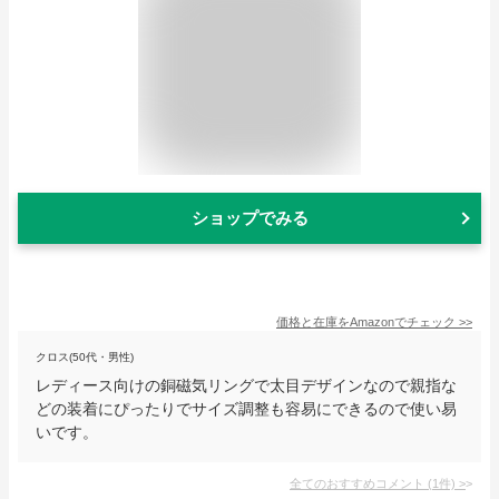
ショップでみる
価格と在庫を
Amazon
でチェック
>>
クロス(50代・男性)
レディース向けの銅磁気リングで太目デザインなので親指な
どの装着にぴったりでサイズ調整も容易にできるので使い易
いです。
全てのおすすめコメント
(
1
件)
>