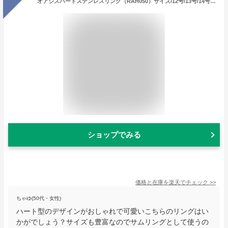
オアシスハートステンレスリング（RAH050）サイズ/12号/13号/14号/15号/16号/17号/18号/19号/20号 フリーサイズ 指輪 サージカルステンレス316L メンズ レディース ペアリング プレゼント 結婚 婚約 記念日 おしゃれ 人気 ダブル 2個 可愛い 彼女 女性 シルバー 銀色
ショップでみる
価格と在庫を
楽天
でチェック
>>
ちゃゆ(50代・女性)
ハート型のデザインがおしゃれで可愛いこちらのリングはい
かがでしょう？サイズも豊富なのでサムリングとして使うの