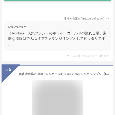
価格と在庫を
Amazon
でチェック
>>
ひなひなみゅー
［Rockyu］人気ブランドのホワイトゴールドの流れる雫。素
敵な流線型で大ぶりでファランジリングとしてピッタリです
。
全てのおすすめコメント
(
1
件)
>
5
no.
雑誌 衣装協力 金属アレルギー 安心 シルバー925 リング シンプル 【fatonu ファトーヌ】 シルバー ゴールド リング シルバーリング ゴールドリング 太め レディース 親指 人差し指 指輪 重ね付け おしゃれ 18金 k18 リング ゴールド 太め 指輪 ジュエリー ウェーブ