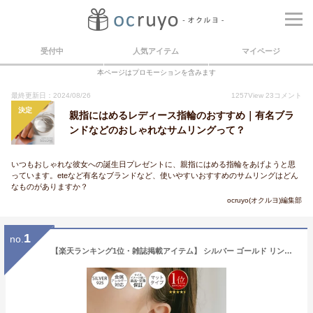
受付中
人気アイテム
マイページ
本ページはプロモーションを含みます
最終更新日：2024/08/26
1257
View
23
コメント
決定
親指にはめるレディース指輪のおすすめ｜有名ブラ
ンドなどのおしゃれなサムリングって？
いつもおしゃれな彼女への誕生日プレゼントに、親指にはめる指輪をあげようと思
っています。eteなど有名なブランドなど、使いやすいおすすめのサムリングはどん
なものがありますか？
ocruyo(オクルヨ)編集部
1
no.
【楽天ランキング1位・雑誌掲載アイテム】 シルバー ゴールド リング ワイド シンプル 【TORONC トロン】 18金 18k 太め silver925 シルバー925 デザインリング 太め 金属アレルギー対応 指輪 幅広 レディース ジュエリー アクセサリー フラット重ね付け 人差し指 親指 指輪