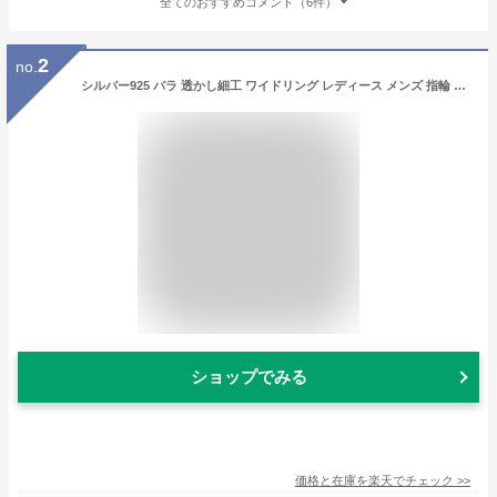
全てのおすすめコメント（6件）
2
no.
シルバー925 バラ 透かし細工 ワイドリング レディース メンズ 指輪 リング ローズ 薔薇 花柄 サムリング 大きいサイズ 幅広 広幅 親指 12号/14号/16号/18号 ニッケルフリー LBストア LBstore プレゼント用 無料ラッピング可
ショップでみる
価格と在庫を
楽天
でチェック
>>