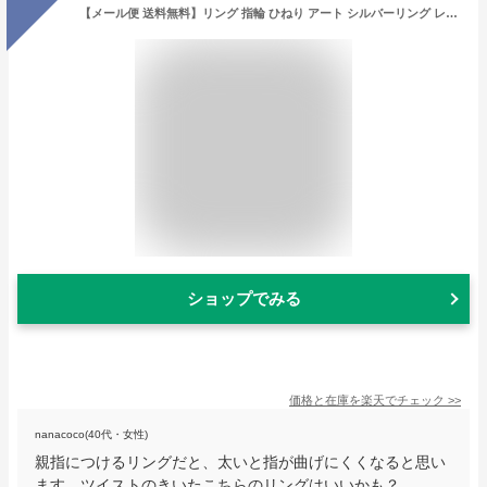
【メール便 送料無料】リング 指輪 ひねり アート シルバーリング レディース メンズ ごつめ 太め 親指 中指 おしゃれ シンプル 重ね着け 人気 流行 シルバー925 シルバー 925 シルバーアクセ クール 鏡面 光沢 ユニセックス
ショップでみる
価格と在庫を
楽天
でチェック
>>
nanacoco(40代・女性)
親指につけるリングだと、太いと指が曲げにくくなると思い
ます。ツイストのきいたこちらのリングはいいかも？