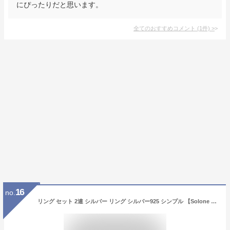
にぴったりだと思います。
全てのおすすめコメント
(
1
件)
>
16
no.
リング セット 2連 シルバー リング シルバー925 シンプル 【Solone ソロネ6mm-2mmセット】 金属アレルギー シルバー ゴールド リング シルバーリング ゴールドリング 太め レディース 親指 人差し指 指輪 おしゃれ 18金 k18 華奢 指輪 ジュエリー アクセサリー