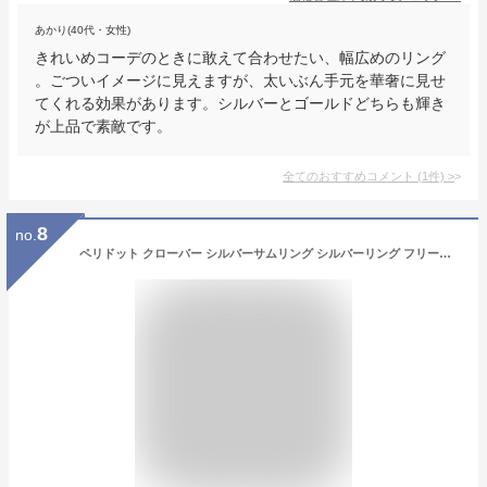
あかり(40代・女性)
きれいめコーデのときに敢えて合わせたい、幅広めのリング
。ごついイメージに見えますが、太いぶん手元を華奢に見せ
てくれる効果があります。シルバーとゴールドどちらも輝き
が上品で素敵です。
全てのおすすめコメント
(
1
件)
>
8
no.
ペリドット クローバー シルバーサムリング シルバーリング フリーサイズ 12～14号 四葉のクローバー 四つ葉 レディース リング カジュアル オフィス コーデ ファッション 指輪 カフリング シルバー 天然石 誕生石 8月 記念日 誕生日 贈り物 プレゼント 人気 おしゃれ