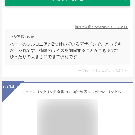
価格と在庫を
Amazon
でチェック
>>
Kelly(50代・女性)
ハートのジルコニアが2つ付いているデザインで、とっても
おしゃれです。指輪のサイズを調節することができるので、
ぴったりの大きさにできて便利です。
全てのおすすめコメント
(
1
件)
>
14
no.
チェーン リンクリング 金属アレルギー対応 シルバー925 リング シンプル ゴールド リング 【TORQUE トルク】 人差し指 指輪 シルバーリング 太め レディース silver925 鎖 親指 指輪 シンプル ゴールド 太め 指輪 おしゃれ シンプル シルバー 幅広 ワイド 重ね付け