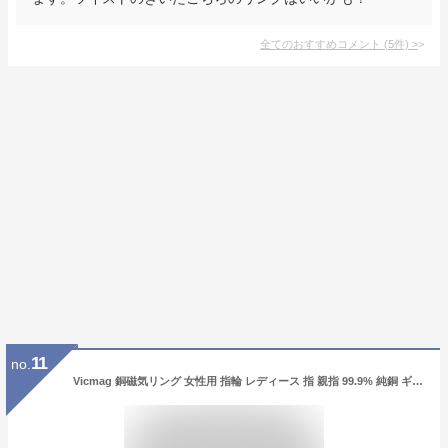
全てのおすすめコメント
(
5
件)
>
11
no.
Vicmag 銅磁気リング 女性用 指輪 レディース 指 親指 99.9% 純銅 ギフト 2個 調節可能, 金属, 宝石なし