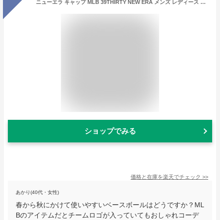
ニューエラ キャップ MLB 39THIRTY NEW ERA メンズ レディース 帽子 LAドジャース ツインズ ダイヤモンドバックス マーリンズ ブルワーズ ホワイトソックス カブス カージナルス アストロズ ベースボールキャップ メジャーリーグ 野球帽 ストレッチ 深め
ショップでみる
価格と在庫を
楽天
でチェック
>>
あかり(40代・女性)
春から秋にかけて使いやすいベースボールはどうですか？ML
Bのアイテムだとチームロゴが入っていてもおしゃれコーデ