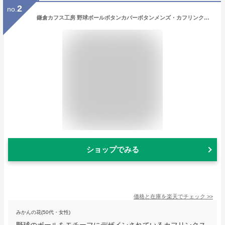
2
no.
鎌倉カフス工房 野球ボールボタンカバーボタンメンズ・カフリンクス メンズ cf1866 結婚式 旦那 プレゼント ギフト 彼氏 父の日 誕生日プレゼント
ショップでみる
価格と在庫を
楽天
でチェック
>>
みかんの花(50代・女性)
野球のボールをモチーフにデザインされているカフリンクス