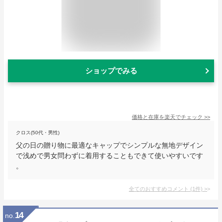
ショップでみる
価格と在庫を
楽天
でチェック
>>
クロス(50代・男性)
父の日の贈り物に最適なキャップでシンプルな無地デザイン
で浅めで男女問わずに着用することもできて使いやすいです
。
全てのおすすめコメント
(
1
件)
>
14
no.