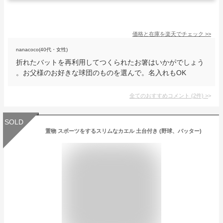
価格と在庫を
楽天
でチェック
>>
nanacoco(40代・女性)
折れたバットを再利用してつくられたお箸はいかがでしょう
。お父様のお好きな球団のものを選んで。名入れもOK
全てのおすすめコメント
(
2
件)
>
SOLD
置物 スポーツをするスリムなカエル 土台付き (野球、バッター)