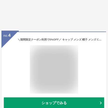
4
no.
＼期間限定クーポン利用で5%OFF／ キャップ メンズ 帽子 メンズ CROCODILE メンズ ピーチ起毛ツイル 秋冬 ギフト キャップ 野球帽 クロコダイル キャップ ブランド 普段使い 紳士帽子 全2色 30代 40代 50代 60代 ファッション 誕生日 プレゼント ラッピング無料 父の日
ショップでみる