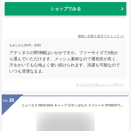
ショップでみる
価格と在庫を
楽天
でチェック
>>
もみじさん(50代・女性)
アディダスの野球帽はいかがですか。フリーサイズで3色か
ら選んでいただけます。メッシュ素材なので通気性が良く、
汗をかいても心地よく使い続けられます。洗濯も可能なので
いつも清潔なまま。
全てのおすすめコメント
(
1
件)
>
18
no.
ニューエラ NEW ERA キャップ ロサンゼルス ドジャース 9TWENTY (ロイヤル/ブルー/グレー/ホワイト/MLB/LOS ANGELES/DODGERS/メンズ/レディース/ユニセックス/LA/メジャーリーグ/帽子/ローキャップ/ダッドハット/LA）