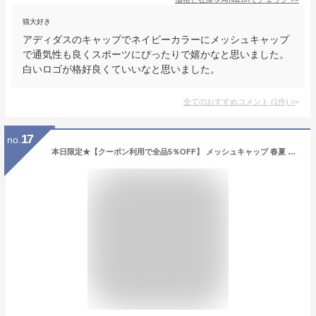
猫大好き
アディダスのキャップでネイビーカラーにメッシュキャップ
で通気性も良くスポーツにぴったりで嬉かなと思いました。
白いロゴが格好良くていいなと思いました。
全てのおすすめコメント
(
1
件)
>
17
no.
本日限定★【クーポン利用で全品5％OFF】 メッシュキャップ 春夏 帽子 アディダス 帽子 クーリングキャップ キャップ adidas 野球帽 メンズ フリーサイズ 涼しい 熱中症対策 レディース 送料無料 全3色 父の日 プレゼント adidas 帽子 通販 誕生日 ギフト