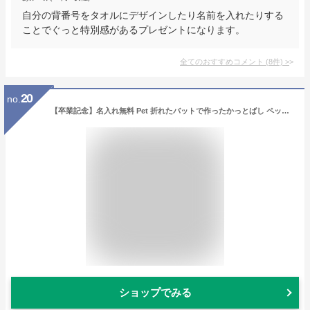
自分の背番号をタオルにデザインしたり名前を入れたりする
ことでぐっと特別感があるプレゼントになります。
全てのおすすめコメント
(
8
件)
>
20
no.
【卒業記念】名入れ無料 Pet 折れたバットで作ったかっとばし ペット マーク ジャイアンツ/ドラゴンズ/ヤクルト/タイガース/ 優勝 大人用全12種 野球箸/箸/お箸/名入れ箸/名入れ/出産祝い/名前入り/父の日/ギフト/記念品/景品/野球/記念品 卒業 卒団記念品
ショップでみる