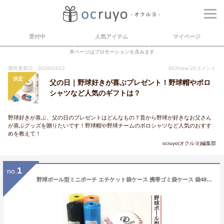
受付中
人気アイテム
マイページ
本ページはプロモーションを含みます
最終更新日：2026/03/22
603
View
20
コメント
決定
父の日｜野球好きが喜ぶプレゼント！野球帽やポロ
シャツなど人気のギフトは？
野球好きが喜ぶ、父の日のプレゼントはどんなもの？昔から野球が好きなお父さん
が喜ぶグッズを贈りたいです！野球帽や野球チームのポロシャツなど人気のおすす
めを教えて！
ocruyo(オクルヨ)編集部
1
no.
野球ボール型ミニポーチ エチケット袋ケース 携帯ゴミ袋ケース 袋48枚付き ペットの散歩 アウトドア ハンドステッチ リボルド 贈答品 プレゼント ギフト 革小物 ベースボールステッチ ビジネス 野球 誕生日 父の日 就職祝い 卒業祝い