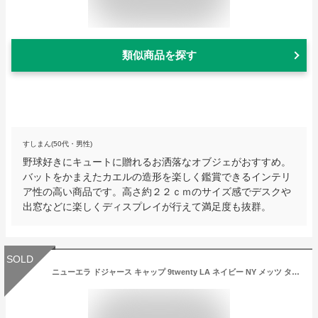
類似商品を探す
すしまん(50代・男性)
野球好きにキュートに贈れるお洒落なオブジェがおすすめ。
バットをかまえたカエルの造形を楽しく鑑賞できるインテリ
ア性の高い商品です。高さ約２２ｃｍのサイズ感でデスクや
出窓などに楽しくディスプレイが行えて満足度も抜群。
SOLD
ニューエラ ドジャース キャップ 9twenty LA ネイビー NY メッツ タイガース エンジェルス パドレス レッドソックス ホワイトソックス クロスストラップ MLB NEW ERA 920 帽子 メンズ レディース ユニセックス 人気 24SS