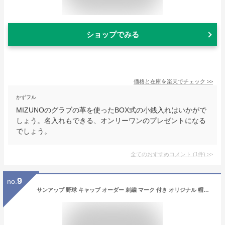
ショップでみる
価格と在庫を
楽天
でチェック
>>
かずフル
MIZUNOのグラブの革を使ったBOX式の小銭入れはいかがで
しょう。名入れもできる、オンリーワンのプレゼントになる
でしょう。
全てのおすすめコメント
(
1
件)
>
9
no.
サンアップ 野球 キャップ オーダー 刺繍 マーク 付き オリジナル 帽子 オールメッシュ SB03 +MARK 受注生産品