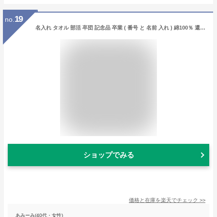
19
no.
名入れ タオル 部活 卒団 記念品 卒業 ( 番号 と 名前 入れ ) 綿100％ 還暦 還暦祝い 野球 サッカー バスケ スポーツ オリジナル フェイスタオル プレゼント ギフト 古希 喜寿 米寿 卒寿 1000円ポッキリ 送料無料 クール 日本製 プリント 子供 出産祝い おしゃれ 厚手 卒部
ショップでみる
価格と在庫を
楽天
でチェック
>>
あみーみ(40代・女性)