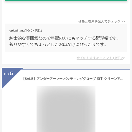
価格と在庫を
楽天
でチェック
>>
epiepinana(40代・男性)
紳士的な雰囲気なので年配の方にもマッチする野球帽です。
被りやすくてちょっとしたお出かけにぴったりです。
全てのおすすめコメント
(
1
件)
>
5
no.
【SALE】アンダーアーマー バッティンググローブ 両手 クリーンアップ クリーンナップ メンズ 手袋 革手袋 海外モデル 野球 UNDER ARMOUR UA CLEAN UP 1341970 父の日 プレゼント ギフト 男性 【メール便送料無料】[M便 1/3]