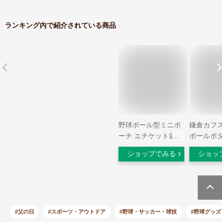
ランキング内で紹介されている商品
野球ボール型ミニポ
鎌倉カフス
ーチ エチケット袋ケ
ボールボ
ース 携帯ゴミ袋ケー
ボタンメ
ショップでみる
ショッ
ス 袋48枚付き ペッ
リンクス 
トの散歩 アウトドア
cf1866 
ハンドステッチ リボ
プレゼント
ルド 贈答品 プレゼ
彼氏 父の
ント ギフト 革小物
プレゼン
ベースボールステッ
#父の日
#スポーツ・アウトドア
#野球・サッカー・球技
#野球グッズ