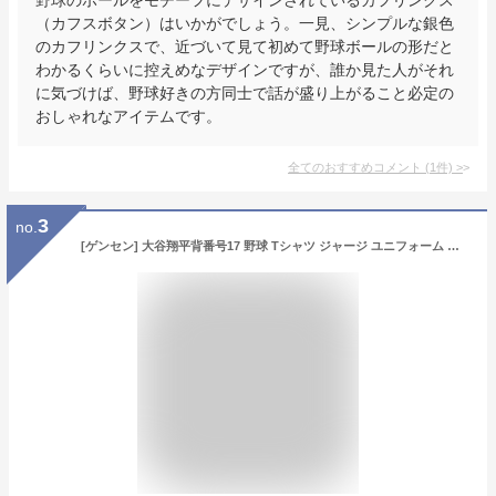
（カフスボタン）はいかがでしょう。一見、シンプルな銀色
のカフリンクスで、近づいて見て初めて野球ボールの形だと
わかるくらいに控えめなデザインですが、誰か見た人がそれ
に気づけば、野球好きの方同士で話が盛り上がること必定の
おしゃれなアイテムです。
全てのおすすめコメント
(
1
件)
>
3
no.
[ゲンセン] 大谷翔平背番号17 野球 Tシャツ ジャージ ユニフォーム 野球ユニフ半袖 練習着 通気性 薄手 メンズ レディース スポーツ 快適 ゆったり 記念シャツ 刺繍り 半袖 個性的 男女兼用