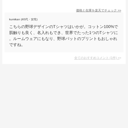
価格と在庫を
楽天
でチェック
>>
kumikan (40代・女性)
こちらの野球デザインのTシャツはいかが。コットン100%で
肌触りも良く、名入れもでき、世界でたった1つのTシャツに
。ルームウェアにもなり、野球バットのプリントもおしゃれ
ですね。
全てのおすすめコメント
(
1
件)
>