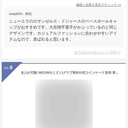
価格と在庫を
楽天
でチェック
>>
bells(60代・男性)
ニューエラのロサンゼルス・ドジャースのベースボールキャ
ップがおすすめです。大谷翔平選手がかぶっているのと同じ
デザインです。カジュアルファッションに合わせやすいアイ
テムなので、喜ばれると思います。
全てのおすすめコメント
(
1
件)
>
8
no.
名入れ可能! MIZUNO(ミズノ)グラブ革BOX式コインケース 財布 革財布 小銭入れ 牛革 父の日 プレゼント 敬老の日贈り物 野球 ベースボール ギフト 誕生日プレゼント 卒業記念 卒団記念 名前入れ レーザー加工 1gjyg02400