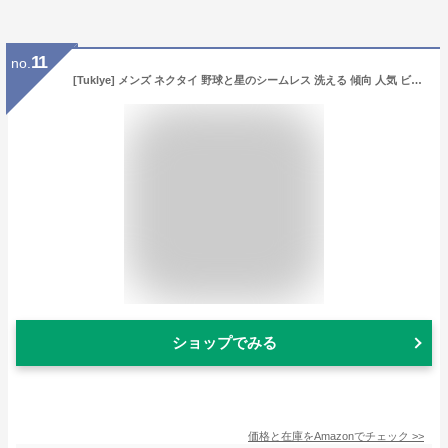
11
no.
[Tuklye] メンズ ネクタイ 野球と星のシームレス 洗える 傾向 人気 ビジネスに 結婚式 就職活動 プレゼント 父の日 誕生日プレゼント
ショップでみる
価格と在庫を
Amazon
でチェック
>>