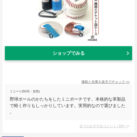
ショップでみる
価格と在庫を
楽天
でチェック
>>
ミニー☆(50代・女性)
野球ボールのかたちをしたミニポーチです。本格的な革製品
で軽く作りもしっかりしています。実用的なので選びました
。
全てのおすすめコメント
(
3
件)
>