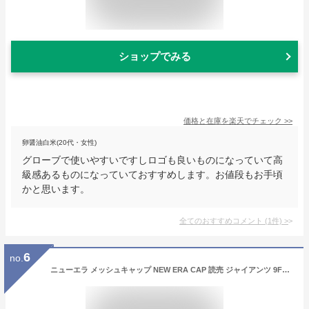
ショップでみる
価格と在庫を
楽天
でチェック
>>
卵醤油白米(20代・女性)
グローブで使いやすいですしロゴも良いものになっていて高
級感あるものになっていておすすめします。お値段もお手頃
かと思います。
全てのおすすめコメント
(
1
件)
>
6
no.
ニューエラ メッシュキャップ NEW ERA CAP 読売 ジャイアンツ 9FORTY A-Frame トラッカー メンズ レディース 帽子 NPB 巨人軍 プロ野球 ブランド おしゃれ かっこいい 人気 大きい 小さい サイズ調整 正規品 ユニセックス 春 夏 秋 冬 60575682