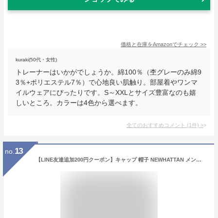
価格と在庫を
Amazon
でチェック
>>
kuraki(50代・女性)
トレーナーはいかがでしょうか。綿100％（杢グレーのみ綿9
3％+ポリエステル7％）で心地良い肌触り。部屋着やワンマ
イルウェアにぴったりです。S～XXLとサイズ豊富なのも嬉
しいところ。カラーは4色から選べます。
全てのおすすめコメント
(
1
件)
>
13
no.
【LINE友達追加200円クーポン】キャップ 帽子 NEWHATTAN メンズ 春夏 秋冬 ローキャップ えらべるカラー コットン 無地 浅め ニューハッタン cap-1024 帽子 レディース 野球帽 シンプル 大人 UV サイズ調節 お洒落 男女兼用 オールシーズン 父の日 プレゼント あす楽