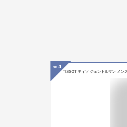
4
no.