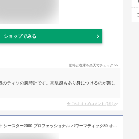
ショップでみる
価格と在庫を
楽天
でチェック
>>
気のティソの腕時計です。高級感もあり身につけるのが楽し
全てのおすすめコメント
(
1
件)
>
【あす楽】 TISSOT 腕時計 ティソ 時計 シースター2000 プロフェッショナル パワーマティック80 オートマティック ウルトラマリンブルー文字盤 T120.607.11.041.00 優美堂のティソはメーカー保証2年つきの正規代理店商品です。