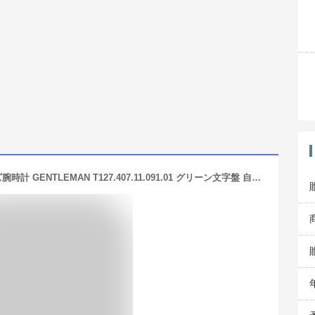
TISSOT ティソ ジェントルマン メンズ腕時計 GENTLEMAN T127.407.11.091.01 グリーン文字盤 自動巻 ケース径40ミリ 10気圧防水 パワーリザーブ最大80時間 フォーマル ビジネス あす楽対応リクルート