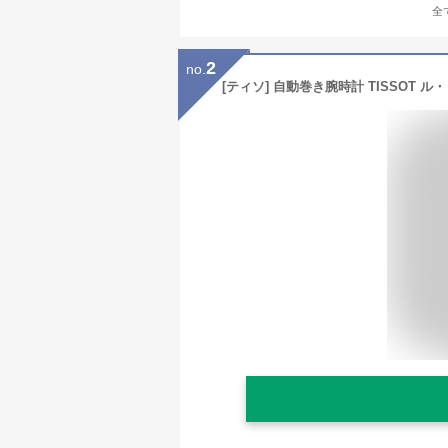
全
2
no.