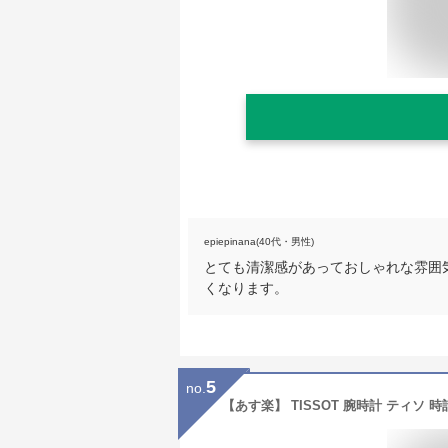
epiepinana(40代・男性)
とても清潔感があっておしゃれな雰囲
くなります。
5
no.