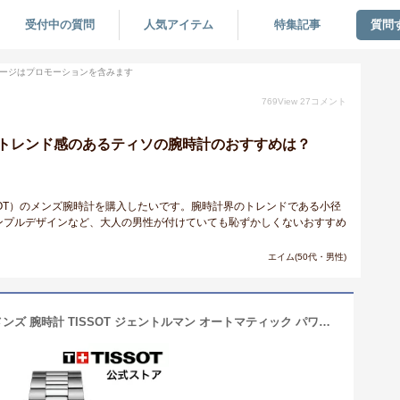
受付中の質問
人気アイテム
特集記事
質問
ージはプロモーションを含みます
769
View
27
コメント
トレンド感のあるティソの腕時計のおすすめは？
SOT）のメンズ腕時計を購入したいです。腕時計界のトレンドである小径
ンプルデザインなど、大人の男性が付けていても恥ずかしくないおすすめ
エイム(50代・男性)
【ブラックフライデー】ティソ 公式 メンズ 腕時計 TISSOT ジェントルマン オートマティック パワーマティック80 シリシウム ブルー文字盤 ブレスレット T1274071104100