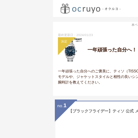
本ペ
最終更新日：2024/01/23
決定
一年頑張った自分へ！
一年頑張った自分へのご褒美に、ティソ（TIS
モデルや、ジャケットスタイルと相性の良いシ
腕時計を教えてください。
1
no.