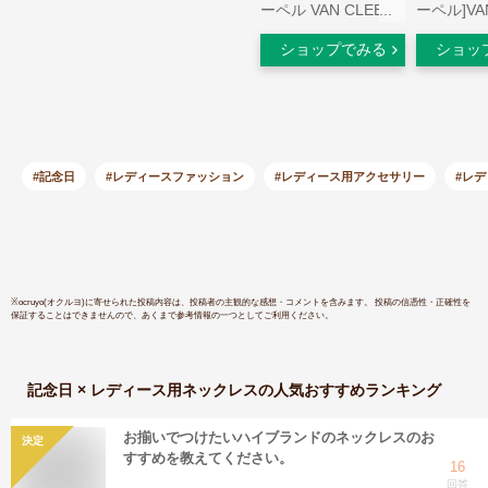
ーペル VAN CLEEF
ーペル]VA
ARPELS スウィート
CLEEF&A
ショップでみる
ショッ
アルハンブラ ブレス
ルーレット
レット VCARF68800
グ ダイヤ
新品 ジュエリー ブ
クストラ
ランドジュエリー
ル 合計約3
K18YG 
#記念日
#レディースファッション
#レディース用アクセサリー
#レ
※
ocruyo(オクルヨ)
に寄せられた投稿内容は、投稿者の主観的な感想・コメントを含みます。 投稿の信憑性・正確性を
保証することはできませんので、あくまで参考情報の一つとしてご利用ください。
記念日 × レディース用ネックレス
の人気おすすめランキング
お揃いでつけたいハイブランドのネックレスのお
決定
すすめを教えてください。
16
回答