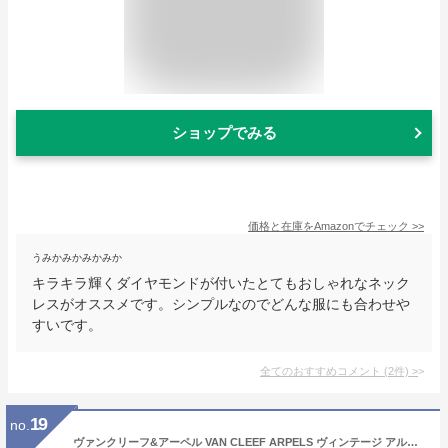
ショップでみる
価格と在庫を
Amazon
でチェック
>>
うみかみかみかみか
キラキラ輝くダイヤモンドが付いたとてもおしゃれなネック
レスがオススメです。シンプルなのでどんな服にも合わせや
すいです。
全てのおすすめコメント
(
2
件)
>
19
no.
ヴァンクリーフ&アーペル VAN CLEEF ARPELS ヴィンテージ アルハンブラ ネックレス VCARA45900 新品 ジュエリー ブランドジュエリー