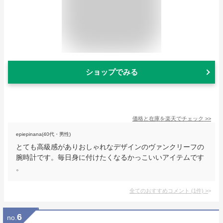
ショップでみる
価格と在庫を
楽天
でチェック
>>
epiepinana(40代・男性)
とても高級感がありおしゃれなデザインのヴァンクリーフの
腕時計です。毎日身に付けたくなるかっこいいアイテムです
。
全てのおすすめコメント
(
1
件)
>
6
no.