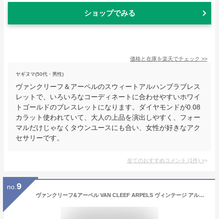
ショップでみる
価格と在庫を
楽天
でチェック
>>
ヤギヌマ(50代・男性)
ヴァンクリーフ＆アーペルのスウィートアルハンブラブレス
レットで、いろいろなコーディネートに合わせやすいホワイ
トゴールドのブレスレットになります。ダイヤモンドが0.08
カラット使われていて、大人の上品を演出しやすく、フォー
マルだけじゃなくタウンユースにも合い、女性が好きなアク
セサリーです。
全てのおすすめコメント
(
1
件)
>
9
no.
ヴァンクリーフ&アーペル VAN CLEEF ARPELS ヴィンテージ アルハンブラ ブレスレット 5モチーフ VCARP2R100 新品 ジュエリー ブランドジュエリー