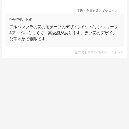
価格と在庫を
楽天
でチェック
>>
Kelly(50代・女性)
アルハンブラの花のモチーフのデザインが、ヴァンクリーフ
&アーペルらしくて、高級感があります。赤い花のデザイン
な華やかで素敵です。
全てのおすすめコメント
(
1
件)
>