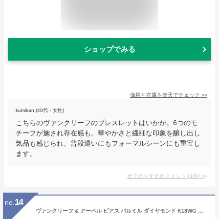
ショップでみる
価格と在庫を
楽天
でチェック
>>
kumikan (40代・女性)
こちらのヴァンクリーフのブレスレットはいかが。6つのモ
チーフが施され存在感も。華やかさと繊細な印象を醸し出し
気品も感じられ、普段遣いにもフォーマルシーンにも重宝し
ます。
全てのおすすめコメント
(
1
件)
>
14
no.
ヴァンクリーフ & アーペル ピアス パルミル ダイヤモンド K18WG ホワイトゴールド レディース イヤリング ドロップ ロング ドレス パーティ ぶらさがり シンプル 揺れるタイプ ブランド プレゼント アクセサリー ジュエリー Van Cleef & Arpels 未使用 送料無料