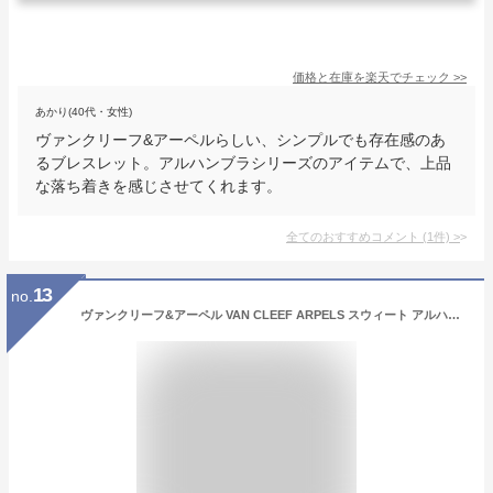
価格と在庫を
楽天
でチェック
>>
あかり(40代・女性)
ヴァンクリーフ&アーペルらしい、シンプルでも存在感のあ
るブレスレット。アルハンブラシリーズのアイテムで、上品
な落ち着きを感じさせてくれます。
全てのおすすめコメント
(
1
件)
>
13
no.
ヴァンクリーフ&アーペル VAN CLEEF ARPELS スウィート アルハンブラ ブレスレット 6モチーフ VCARO85700 新品 ジュエリー ブランドジュエリー