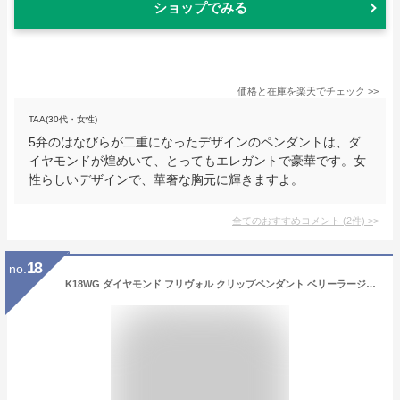
ショップでみる
価格と在庫を
楽天
でチェック
>>
TAA(30代・女性)
5弁のはなびらが二重になったデザインのペンダントは、ダ
イヤモンドが煌めいて、とってもエレガントで豪華です。女
性らしいデザインで、華奢な胸元に輝きますよ。
全てのおすすめコメント
(
2
件)
>
18
no.
K18WG ダイヤモンド フリヴォル クリップペンダント ベリーラージモデル (J328444) [並行輸入品]