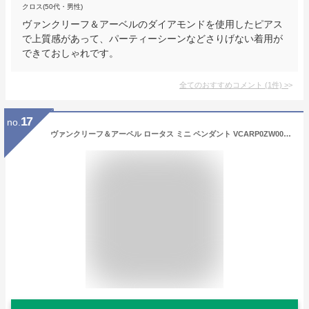
クロス(50代・男性)
ヴァンクリーフ＆アーベルのダイアモンドを使用したピアス
で上質感があって、パーティーシーンなどさりげない着用が
できておしゃれです。
全てのおすすめコメント
(
1
件)
>
17
no.
ヴァンクリーフ＆アーペル ロータス ミニ ペンダント VCARP0ZW00 K18WG/ダイヤモンド ホワイトゴールド金具 ネックレス 新品未使用(Van Cleef & Arpels Lotus Mini Pendant VCARP0ZW00 K18WG / Diamond White Gold HW necklace[Authentic])【あす楽対応】#よちか