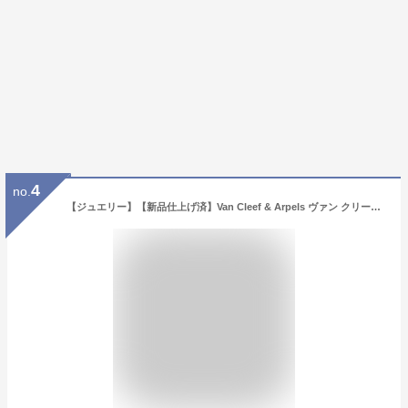
4
no.
【ジュエリー】【新品仕上げ済】Van Cleef & Arpels ヴァン クリーフ & アーペル マジックアルハンブラ ネックレス ペンダント マザーオブパール K18PG 銀座店限定 VCARO41300