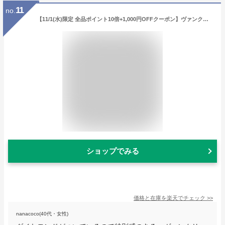
11
no.
【11/1(水)限定 全品ポイント10倍+1,000円OFFクーポン】ヴァンクリーフ＆アーペル ヴィンテージ アルハンブラ ブレスレット ダイヤモンド シェル K18PG 5モチーフ 四つ葉 クローバー フラワー 植物 Van Cleef & Arpels | 18金 ゴージャス 豪華 高級【SH101798】
ショップでみる
価格と在庫を
楽天
でチェック
>>
nanacoco(40代・女性)