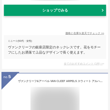
ショップでみる
価格と在庫を
楽天
でチェック
>>
ミニー☆(50代・女性)
ヴァンクリーフの銀座店限定のネックレスです。花をモチー
フにしたお洒落で上品なデザインで長く使えます。
全てのおすすめコメント
(
1
件)
>
5
no.
ヴァンクリーフ&アーペル VAN CLEEF ARPELS スウィート アルハンブラ ウォッチ VCARO8SF00 新品 時計 レディース