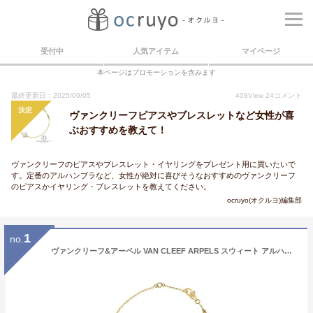
受付中
人気アイテム
マイページ
本ページはプロモーションを含みます
最終更新日：2025/09/05
408
View
24
コメント
決定
ヴァンクリーフピアスやブレスレットなど女性が喜
ぶおすすめを教えて！
ヴァンクリーフのピアスやブレスレット・イヤリングをプレゼント用に買いたいで
す。定番のアルハンブラなど、女性が絶対に喜びそうなおすすめのヴァンクリーフ
のピアスかイヤリング・ブレスレットを教えてください。
ocruyo(オクルヨ)編集部
1
no.
ヴァンクリーフ&アーペル VAN CLEEF ARPELS スウィート アルハンブラ ブレスレット VCARF68800 新品 ジュエリー ブランドジュエリー