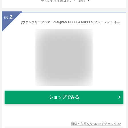
全てのおすすめコメント（3件）
2
no.
[ヴァンクリーフ＆アーペル]VAN CLEEF&ARPELS フルーレット イヤリング ダイヤモンド エクストララージモデル 合計約3.8ct位 K18YG 中古
ショップでみる
価格と在庫を
Amazon
でチェック
>>