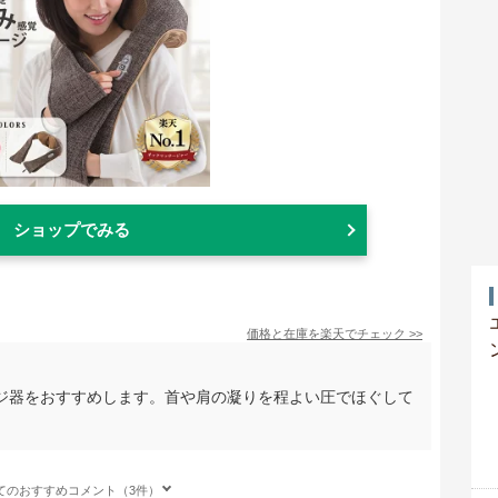
ショップでみる
価格と在庫を
楽天
でチェック
>>
ジ器をおすすめします。首や肩の凝りを程よい圧でほぐして
。
てのおすすめコメント（3件）