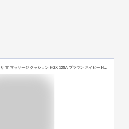
HOGXIA (ホグシア) マッサージ機 肩こり 首 マッサージ クッション HGX-129A ブラウン ネイビー HOGXIA HGX-129A マッサージクッション マッサージ器 マッサージ機 マッサージ枕 マッサージピロー マッサージ器具 腰痛 肩こり 肩もみ 指圧 敬老の日 プレゼント 男女兼用