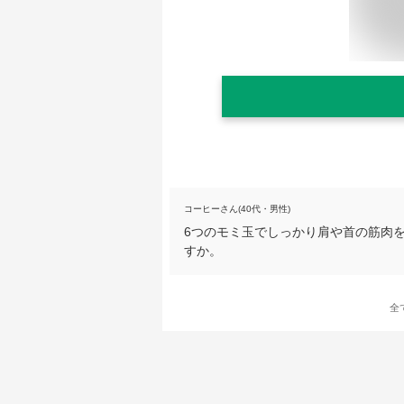
コーヒーさん(40代・男性)
6つのモミ玉でしっかり肩や首の筋肉をほ
すか。
全