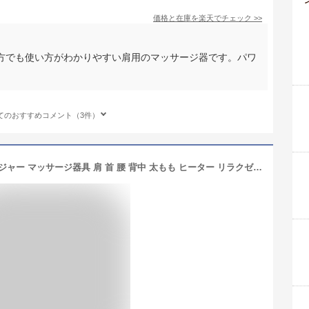
価格と在庫を
楽天
でチェック
>>
方でも使い方がわかりやすい肩用のマッサージ器です。パワ
てのおすすめコメント（3件）
Snailax マッサージ機 ネックマッサージャー マッサージ器具 肩 首 腰 背中 太もも ヒーター リラクゼーション器 解消グッズ 誕生日 母の日 父の日 プレゼント 家庭/職場用