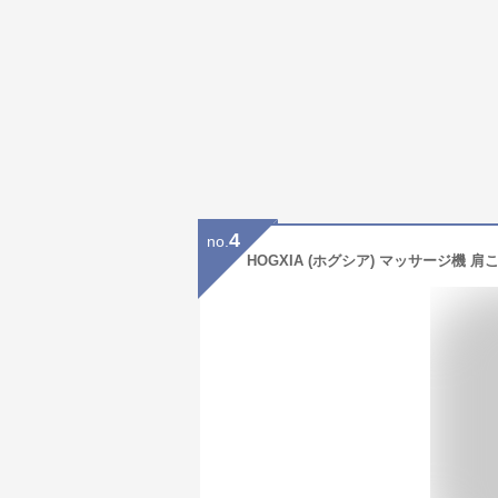
4
no.