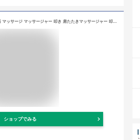
肩たたき器 マッサージ機 マッサージ器 マッサージ マッサージャー 叩き 肩たたきマッサージャー 叩き器 肩 首 背中 肩たたき 肩こり 肩凝り 解消 グッズ 解消グッズ ほぐし 在宅ワーク ネックマッサージャー とんとん トントン (97229) 送料無料 【KR】
ショップでみる