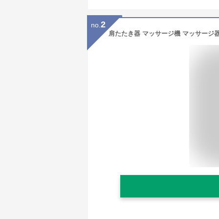
2
no.