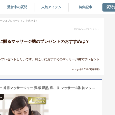
受付中の質問
人気アイテム
特集記事
質問
ージはプロモーションを含みます
1386
View
27
コメント
に贈るマッサージ機のプレゼントのおすすめは？
をプレゼントしたいです。肩こりにおすすめのマッサージ機でプレゼント
ocruyo(オクルヨ)編集部
【メーカー公式】ネックマッサージャー 首肩マッサージャー 温感 温熱 肩こり マッサージ器 首マッサージ 肩こり マッサージ器 首 肩 肩凝り medi labo FR-100 ヒーター付き マッサージ機 ネックマッサージ 軽い コンパクト