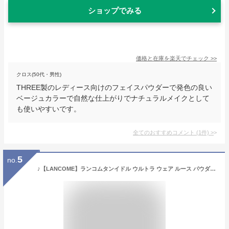
ショップでみる
価格と在庫を
楽天
でチェック
>>
クロス(50代・男性)
THREE製のレディース向けのフェイスパウダーで発色の良い
ベージュカラーで自然な仕上がりでナチュラルメイクとして
も使いやすいです。
全てのおすすめコメント
(
1
件)
>
5
no.
♪【LANCOME】ランコムタンイドル ウルトラ ウェア ルース パウダー＜フェイスパウダー＞＜ルースパウダー＞＜メイクアップ＞＜粉・お粉＞