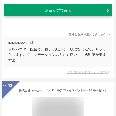
ショップでみる
価格と在庫を
楽天
でチェック
>>
honokana(50代・女性)
真珠パウダー配合で、粒子が細かく、肌になじんで、サラッ
とします。ファンデーションのもちも良いし、透明感が出ま
すよ
全てのおすすめコメント
(
4
件)
>
13
no.
株式会社コーセー コスメデコルテ フェイスパウダー＜12 ルーセントベージュ＞(20g)