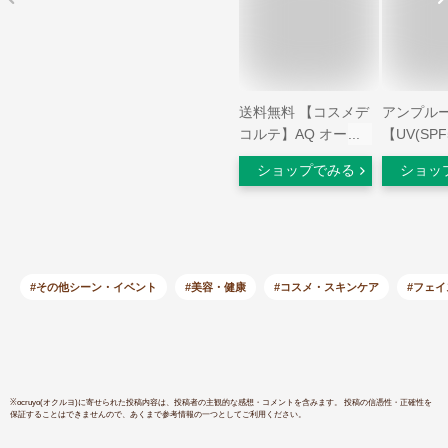
送料無料 【コスメデ
アンプル
コルテ】AQ オーラ
【UV(SPF
リフレクター【本
+)ファン
ショップでみる
ショッ
体】01 crystal
ン】フェ
lavender フェイス
ー10g/ビ
パウダー ※ケース・
ラーゲン/
パフ付セット【店頭
ラセンタ/
同様の国内正規品】
酸/アミノ酸
プレゼント 女性 誕
日焼け止め
#その他シーン・イベント
#美容・健康
#コスメ・スキンケア
#フェ
生日 妻 母 彼女※数
策/ツヤ肌
量限定・ポーチ付き
クターズコ
なし
ミンC/ギ
※
ocruyo(オクルヨ)
に寄せられた投稿内容は、投稿者の主観的な感想・コメントを含みます。 投稿の信憑性・正確性を
保証することはできませんので、あくまで参考情報の一つとしてご利用ください。