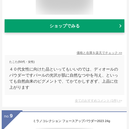
ショップでみる
価格と在庫を
楽天
でチェック
>>
たこた(50代・女性)
４０代女性に向けた品といってもいいのでは、ディオールの
パウダーですパールの光沢が肌に自然なつやを与え、といっ
ても自然由来のピグメントで、てかてかしすぎず、上品に仕
上がります
全てのおすすめコメント
(
1
件)
>
9
no.
ミラノコレクション フェースアップパウダー2023 24g