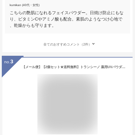
kumikan (40代・女性)
こちらの艶肌になれるフェイスパウダー。日焼け防止にもな
り、ビタミンCやアミノ酸も配合。素肌のようなつけ心地で
、乾燥からも守ります。
全てのおすすめコメント（2件）
3
no.
【メール便】【2個セット★送料無料】トランシーノ 薬用UVパウダーn(12g)【トランシーノ】【第一三共】メール便対応 日焼け止め UV