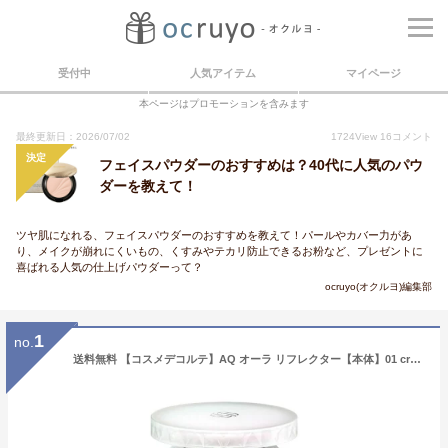
受付中
人気アイテム
マイページ
本ページはプロモーションを含みます
最終更新日：2026/07/02
1724
View
16
コメント
決定
フェイスパウダーのおすすめは？40代に人気のパウ
ダーを教えて！
ツヤ肌になれる、フェイスパウダーのおすすめを教えて！パールやカバー力があ
り、メイクが崩れにくいもの、くすみやテカリ防止できるお粉など、プレゼントに
喜ばれる人気の仕上げパウダーって？
ocruyo(オクルヨ)編集部
1
no.
送料無料 【コスメデコルテ】AQ オーラ リフレクター【本体】01 crystal lavender フェイスパウダー ※ケース・パフ付セット【店頭同様の国内正規品】プレゼント 女性 誕生日 妻 母 彼女※数量限定・ポーチ付きなし