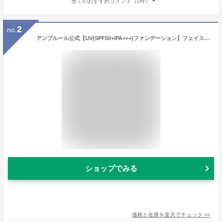
全てのおすすめコメント（2件）
2
no.
アンプルール公式【UV(SPF50+/PA+++)ファンデーション】フェイスパウダー10g/ビタミンE/コラーゲン/a-リポ酸/プラセンタ/ヒアルロン酸/アミノ酸/UV/シミ/日焼け止め/日焼け対策/ツヤ肌/紫外線/ドクターズコスメ/ビタミンC/ギフト
ショップでみる
価格と在庫を
楽天
でチェック
>>