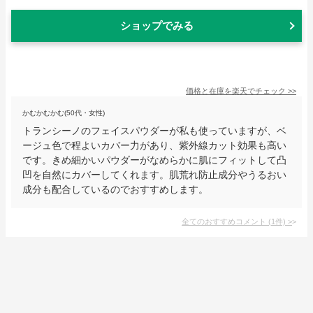
ショップでみる
価格と在庫を
楽天
でチェック
>>
かむかむかむ(50代・女性)
トランシーノのフェイスパウダーが私も使っていますが、ベ
ージュ色で程よいカバー力があり、紫外線カット効果も高い
です。きめ細かいパウダーがなめらかに肌にフィットして凸
凹を自然にカバーしてくれます。肌荒れ防止成分やうるおい
成分も配合しているのでおすすめします。
全てのおすすめコメント
(
1
件)
>