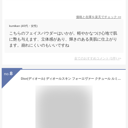
価格と在庫を
楽天
でチェック
>>
kumikan (40代・女性)
こちらのフェイスパウダーはいかが。軽やかなつけ心地で肌
に艶も与えます、立体感があり、輝きのある美肌に仕上がり
ます。崩れにくいのもいいですね
全てのおすすめコメント
(
1
件)
>
8
no.
Dior(ディオール) ディオールスキン フォーエヴァー クチュール ルミナイザー Col.03PEARLESCENT GLOW