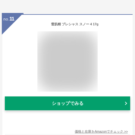
11
no.
雪肌精 プレシャス スノー 4 17g
ショップでみる
価格と在庫を
Amazon
でチェック
>>