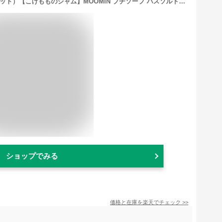
ムーミン バスギフトボックス（バスセット）【こけもものジャム】MOOMIN プチソープ バスソルトジャー バスコンフェッティ バススポンジ 入浴剤 プレゼント ギフト 贈り物 子供 こども キッズ GPP グローバルプロダクトプランニング
ショップでみる
価格と在庫を
楽天
でチェック
>>