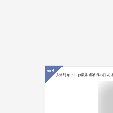
4
no.