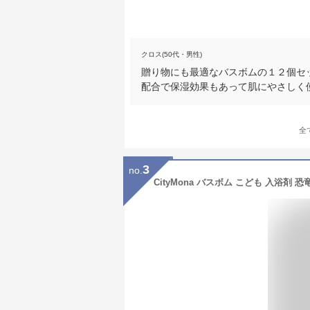
クロス(50代・男性)
贈り物にも最適なバスボムの１２個セ
配合で保湿効果もあって肌にやさしく
全
3
no.