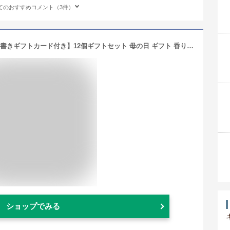
てのおすすめコメント（3件）
MIYI バスボム 誕生日 プレゼント 【手書きギフトカード付き】12個ギフトセット 母の日 ギフト 香り爆弾 炭酸 入浴剤 薬機法認証品 バスボール お風呂用 ギフトBOX付 子供 女性 敬老の日 ホワイトデー お返し ギフト バレンタインデー クリスマス プレゼント BOX付 (カラフル)
ショップでみる