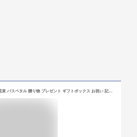
入浴剤 ギフト お洒落 通販 母の日 花 花束 バスペタル 贈り物 プレゼント ギフトボックス お祝い 記念日 記念品 Champ de Fleurs シャン ド フルール OBEGN01 Brise ブリズ Bavard バヴァール Priere プリエール Ciel シエル(仏) ボディケア バス用品 インテリア 日用品雑貨