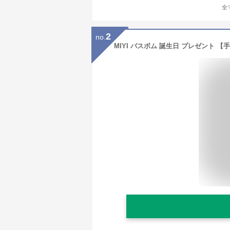
全
2
no.