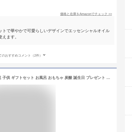
価格と在庫を
Amazon
でチェック
>>
ットで華やかで可愛らしいデザインでエッセンシャルオイル
使えます。
てのおすすめコメント（2件）
CityMona バスボム こども 入浴剤 恐竜 子供 ギフトセット お風呂 おもちゃ 炭酸 誕生日 プレゼント 人気 詰め合わせ 香り爆弾 バスボール 男の子 女の子 成人の日 入学式 お返し カラフル BOX付き