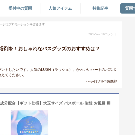
受付中の質問
人気アイテム
特集記事
質問
ージはプロモーションを含みます
793
View
16
コメント
浴剤を！おしゃれなバスグッズのおすすめは？
ントしたいです。人気のLUSH（ラッシュ）、かわいいハートのバスボ
教えてください。
ocruyo(オクルヨ)編集部
ケア成分配合【ギフト仕様】大玉サイズ バスボール 炭酸 お風呂 用