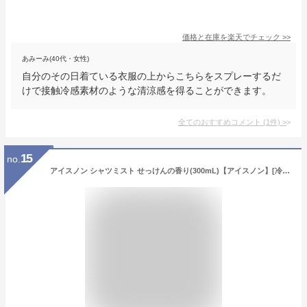
価格と在庫を
楽天
でチェック
>>
あみーみ(40代・女性)
自分のその日着ている衣服の上からこちらをスプレーするだ
けで接触冷感素材のような清涼感を得ることができます。
全てのおすすめコメント
(
1
件)
>
15
no.
アイスノン シャツミスト せっけんの香り(300mL)【アイスノン】[冷却スプレー 冷感 クール ひんやり 暑さ対策グッズ]