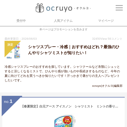
受付中
人気アイテム
マイページ
本ページはプロモーションを含みます
最終更新日：2026/06/03
32450
View
58
コメント
決定
シャツスプレー・冷感｜おすすめはどれ？最強のひ
んやりシャツミストが知りたい！
冷感シャツスプレーのおすすめを探しています。シャツクールなど衣類にシュッと
すると涼しくなるミストで、ひんやり感が強いものや長続きするものなど、今年の
夏に向けてどれを買うべきか知りたいです！汗っかきで暑がりの主人へプレゼント
したいです。
ocruyo(オクルヨ)編集部
1
no.
【春夏限定】白元アース アイスノン シャツミスト ミントの香り 大容量 300ml （衣類用 冷却スプレー）(4902407024343)※無くなり次第終了