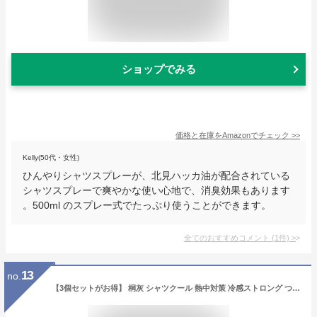
ショップでみる
価格と在庫を
Amazon
でチェック
>>
Kelly(50代・女性)
ひんやりシャツスプレーが、北見ハッカ油が配合されている
シャツスプレーで爽やかな使い心地で、消臭効果もあります
。500ml のスプレー式でたっぷり使うことができます。
全てのおすすめコメント
(
1
件)
>
13
no.
【3個セットがお得】 桐灰 シャツクール 熱中対策 冷感ストロング つめ替え 370ml スプレー 大容量 1.5回分 除菌 ひんやり 冷感 詰替 ミント 日本製 選べる個数 1個 2個 3個