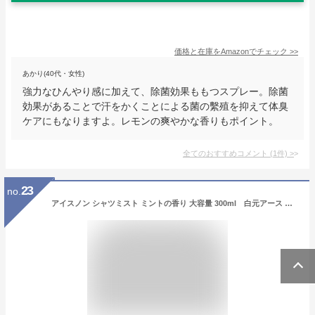
価格と在庫を
Amazon
でチェック
>>
あかり(40代・女性)
強力なひんやり感に加えて、除菌効果ももつスプレー。除菌
効果があることで汗をかくことによる菌の繫殖を抑えて体臭
ケアにもなりますよ。レモンの爽やかな香りもポイント。
全てのおすすめコメント
(
1
件)
>
23
no.
アイスノン シャツミスト ミントの香り 大容量 300ml 白元アース 衣類にスプレー クール 消臭 服の上から 汗対策 冷涼感 冷感スプレー