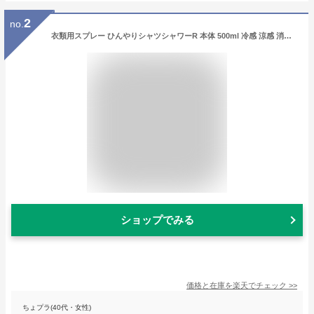
2
no.
衣類用スプレー ひんやりシャツシャワーR 本体 500ml 冷感 涼感 消臭剤 洋服 ベッドシーツ まくら 寝具 ミント＆グレープフルーツの香り ときわ商会 夏
ショップでみる
価格と在庫を
楽天
でチェック
>>
ちょプラ(40代・女性)