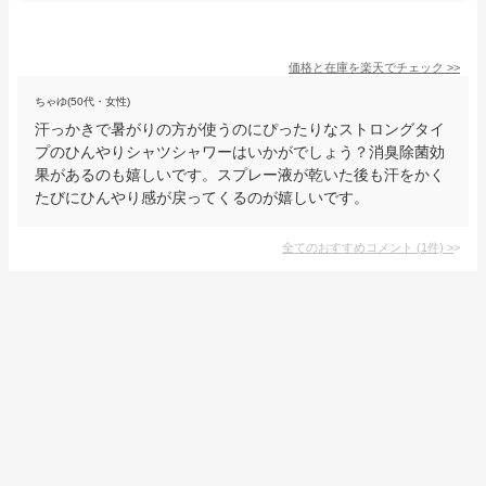
価格と在庫を
楽天
でチェック
>>
ちゃゆ(50代・女性)
汗っかきで暑がりの方が使うのにぴったりなストロングタイ
プのひんやりシャツシャワーはいかがでしょう？消臭除菌効
果があるのも嬉しいです。スプレー液が乾いた後も汗をかく
たびにひんやり感が戻ってくるのが嬉しいです。
全てのおすすめコメント
(
1
件)
>