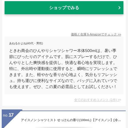
ショップでみる
価格と在庫を
Amazon
でチェック
>>
あねるかよね(40代・男性)
ときわ商会のひんやりシャツシャワー本体500mlは、暑い季
節にぴったりのアイテムです。肌にスプレーするだけで、ひ
んやりとした爽快感を提供し、快適な着心地を実現します。
特に、外出時や運動後に使用すると、瞬時にリフレッシュで
きます。また、軽やかな香りが心地よく、気分もリフレッシ
ュ。持ち運びに便利なサイズなので、バッグに入れていつで
も使えます。ぜひ、この夏の必需品としてお試しください！
全てのおすすめコメント
(
1
件)
>
17
no.
アイスノン シャツミスト せっけんの香り(100mL)【アイスノン】[冷却スプレー 冷感 クール ひんやり 暑さ対策グッズ]