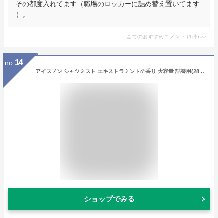
その都度入れてます（職場のロッカーに詰め替え置いてます
）。
全てのおすすめコメント
(
1
件)
>
14
no.
アイスノン シャツミスト エキストラミントの香り 大容量 詰替用(280mL)【humid_4】【アイスノン】[冷却スプレー 冷感 クール ひんやり 暑さ対策グッズ]
ショップでみる