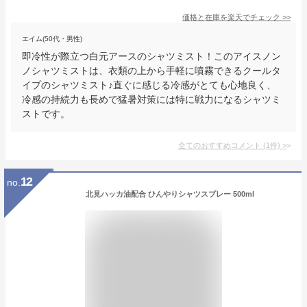
価格と在庫を
楽天
でチェック
>>
エイム(50代・男性)
即冷性が際立つ白元アースのシャツミスト！このアイスノン
ノシャツミストは、衣類の上から手軽に噴霧できるクールタ
イプのシャツミスト♪直ぐに感じる冷感がとても心地良く、
冷感の持続力も長めで猛暑対策には特に戦力になるシャツミ
ストです。
全てのおすすめコメント
(
1
件)
>
12
no.
北見ハッカ油配合 ひんやりシャツスプレー 500ml