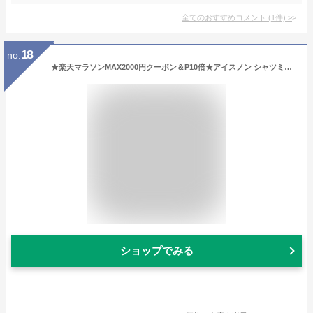
全てのおすすめコメント
(
1
件)
>
18
no.
★楽天マラソンMAX2000円クーポン＆P10倍★アイスノン シャツミスト エキストラミントの香り 大容量 300ml 白元アース 衣類にスプレー クール 消臭 服の上から 汗対策 冷涼感 冷感スプレー 虫よけ 熱中症
ショップでみる