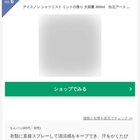
6
no.
アイスノン シャツミスト ミントの香り 大容量 300ml 白元アース 衣類にスプレー クール 消臭 服の上から 汗対策 冷涼感 冷感スプレー
ショップでみる
価格と在庫を
楽天
でチェック
>>
もんパン(40代・女性)
衣類に直接スプレーして清涼感をキープでき、汗をかくたび