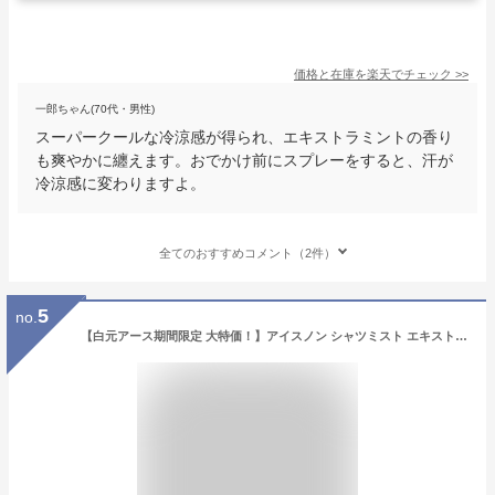
価格と在庫を
楽天
でチェック
>>
一郎ちゃん(70代・男性)
スーパークールな冷涼感が得られ、エキストラミントの香り
も爽やかに纏えます。おでかけ前にスプレーをすると、汗が
冷涼感に変わりますよ。
全てのおすすめコメント（2件）
5
no.
【白元アース期間限定 大特価！】アイスノン シャツミスト エキストラミントの香り 大容量 300ml 白元アース 衣類にスプレー クール 消臭 服の上から 汗対策 冷涼感 冷感スプレー 虫よけ