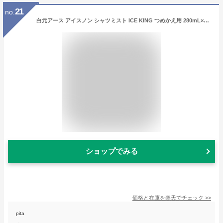
21
no.
白元アース アイスノン シャツミスト ICE KING つめかえ用 280mL×2【2個セット】【ネコポス】 冷却スプレー 衣類用 冷感スプレー
ショップでみる
価格と在庫を
楽天
でチェック
>>
pita