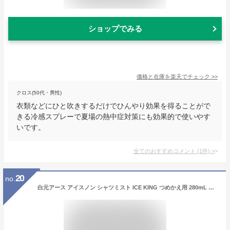
ショップでみる
価格と在庫を
楽天
でチェック
>>
クロス(50代・男性)
衣類などにひと吹きするだけでひんやり効果を得ることがで
きる冷感スプレーで夏場の熱中症対策にも効果的で使いやす
いです。
全てのおすすめコメント
(
1
件)
>
20
no.
白元アース アイスノン シャツミスト ICE KING つめかえ用 280mL 冷却スプレー 衣類用 冷感スプレー ひんやり 涼しい 爽快感【ネコポス】