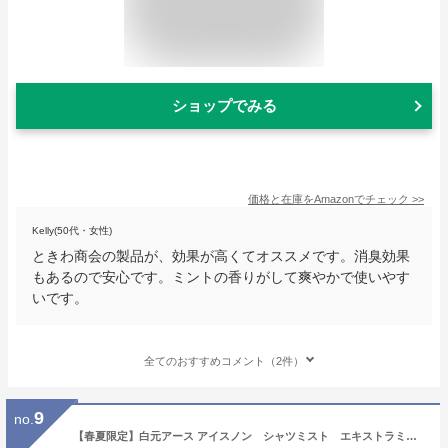
ショップでみる
価格と在庫を
Amazon
でチェック
>>
Kelly(50代・女性)
ときわ商会の製品が、効果が高くてオススメです。消臭効果
もあるので安心です。ミントの香りがして爽やかで使いやす
いです。
全てのおすすめコメント（2件）
9
no.
【春夏限定】白元アース アイスノン シャツミスト エキストラミントの香り 100ml 本体（冷却スプレー 衣類用 暑さ対策 真夏）(4902407024329)※無くなり次第終了