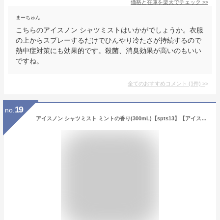
価格と在庫を
楽天
でチェック
>>
まーちゅん
こちらのアイスノン シャツミストはいかがでしょうか。衣服
の上からスプレーするだけでひんやり冷たさが持続するので
熱中症対策にも効果的です。殺菌、消臭効果が高いのもいい
ですね。
全てのおすすめコメント
(
1
件)
>
19
no.
アイスノン シャツミスト ミントの香り(300mL)【spts13】【アイスノン】[冷却スプレー 冷感 クール ひんやり 暑さ対策グッズ]