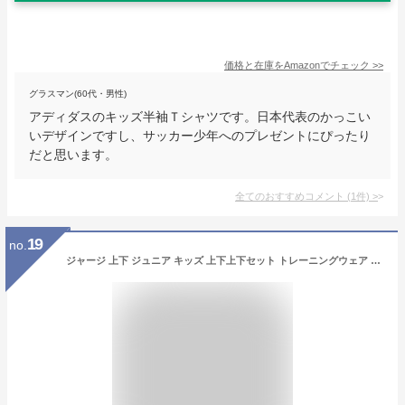
価格と在庫を
Amazon
でチェック
>>
グラスマン(60代・男性)
アディダスのキッズ半袖Ｔシャツです。日本代表のかっこい
いデザインですし、サッカー少年へのプレゼントにぴったり
だと思います。
全てのおすすめコメント
(
1
件)
>
19
no.
ジャージ 上下 ジュニア キッズ 上下上下セット トレーニングウェア サッカー 冬 防寒 小学生 中学生 100 110 120 130 140 150 160 170 4color サッカー バスケ 団体ならプリント可 チーム 団体 ジム ジョギング ランニング