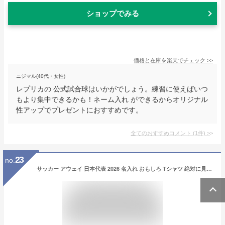
ショップでみる
価格と在庫を
楽天
でチェック
>>
ニジマル(40代・女性)
レプリカの 公式試合球はいかがでしょう。練習に使えばいつ
もより集中できるかも！ネーム入れ ができるからオリジナル
性アップでプレゼントにおすすめです。
全てのおすすめコメント
(
1
件)
>
23
no.
サッカー アウェイ 日本代表 2026 名入れ おもしろ Tシャツ 絶対に見たい最高の景色 ユニフォーム 風 背番号 レプリカ ホーム 半袖 ドライ 速乾 選手 サッカーボール 4号 5号 ソックス スパイク 靴下 ネット 父の日 男性 女性 男女兼用 メンズ レディース キッズ _SW