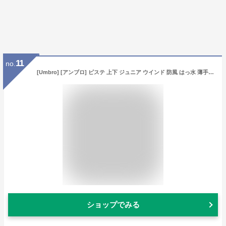
11
no.
[Umbro] [アンブロ] ピステ 上下 ジュニア ウインド 防風 はっ水 薄手 サッカー UBA4040J ブラック 120サイズ
ショップでみる