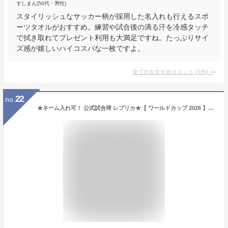
すしまん(50代・男性)
スタイリッシュなサッカー柄が採用した名入れも行えるスポ
ーツタオルがおすすめ。練習や試合後の滴る汗を冷感タッチ
で拭き取れてプレゼント利用も大満足ですね。たっぷりサイ
ズ感が嬉しいハイコスパな一枚ですよ。
全てのおすすめコメント
(
1
件)
>
22
no.
★ネーム入れ可！ 公式試合球 レプリカ★【 ワールドカップ 2026 】【 アディダス adidas 】【 ボール 】 サッカーボール 4号球 トリオンダ リーグ 4号 検定球 子供 ジュニア 小学生 公式 試合球 ネーム ネーム入れ ネーム加工 名入れ ADF424 [251222][amz]