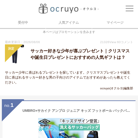
受付中
人気アイテム
マイページ
本ページはプロモーションを含みます
最終更新日：2026/08/06
21326
View
60
コメント
決定
サッカー好きな少年が喜ぶプレゼント｜クリスマス
や誕生日プレゼントにおすすめの人気ギフトは？
サッカー少年に喜ばれるプレゼントを探しています。クリスマスプレゼントや誕生
日に喜ばれるサッカー好きな男の子向けのアイテムでおすすめがあったら教えてく
ださい。
ocruyo(オクルヨ)編集部
1
no.
UMBRO×サカイク アンブロ ジュニア キッズ フットボール バックパック リュックサック デイパック 鞄 サッカーバッグ ボール収納 ブラック 黒 ネイビー ブルー 青 送料無料 UMBRO UF5SBP02J