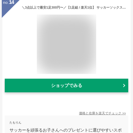
14
no.
＼3点以上で最安1足300円〜／【1足組 / 楽天1位】 サッカーソックス サッカー ソックス 靴下 ジュニア 子供 丈夫 強い スポーツソックス フットサル 破れにくい ストッキング 1529cm ロング キッズ 大人 メンズ レディース ラグビー 滑り止め ラインソックス
ショップでみる
価格と在庫を
楽天
でチェック
>>
たもりん
サッカーを頑張るお子さんへのプレゼントに選びやすいスポ