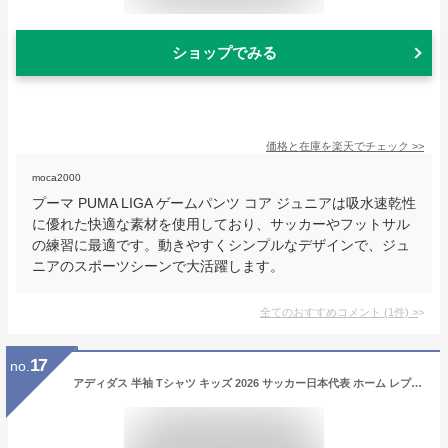
ショップでみる
価格と在庫を
楽天
でチェック
>>
moca2000
プーマ PUMA LIGA ゲームパンツ コア ジュニアは吸水速乾性
に優れた快適な素材を使用しており、サッカーやフットサル
の練習に最適です。動きやすくシンプルなデザインで、ジュ
ニアのスポーツシーンで大活躍します。
全てのおすすめコメント
(
1
件)
>
17
no.
アディダス 半袖 Tシャツ キッズ 2026 サッカー日本代表 ホーム レプリカ ユニフォーム ユニセックス子供 UV719 ジャパンブルー/アッシュブルー (JZ9688) 130