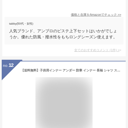
価格と在庫を
Amazon
でチェック
>>
tabby(50代・女性)
人気ブランド、アンブロのピステ上下セットはいかがでしょ
うか。優れた防風・撥水性をもちロングシーズン使えます。
全てのおすすめコメント
(
1
件)
>
12
no.
【送料無料】子供用インナー アンダー 防寒 インナー 長袖 シャツ スパッツ タイツ ヒートコンプレッション サッカー 野球 加圧シャツ 加圧ウェア スポーツインナー ジュニア キッズ 冬 冬用 温かい ヒートテック 寒さ対策*