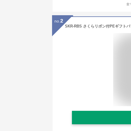
全
2
no.