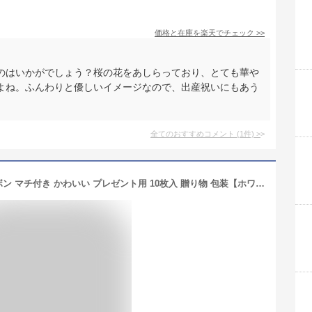
価格と在庫を
楽天
でチェック
>>
のはいかがでしょう？桜の花をあしらっており、とても華や
よね。ふんわりと優しいイメージなので、出産祝いにもあう
全てのおすすめコメント
(
1
件)
>
Hibridge TAKASUE ラッピング袋 リボン マチ付き かわいい プレゼント用 10枚入 贈り物 包装【ホワイト】