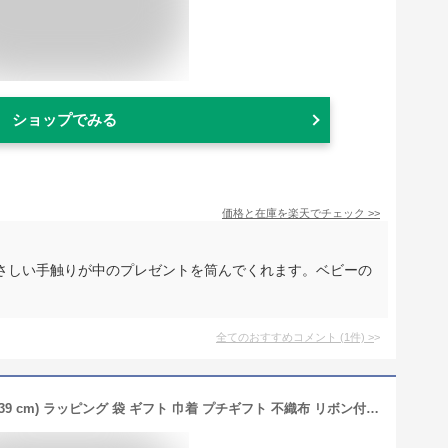
ショップでみる
価格と在庫を
楽天
でチェック
>>
さしい手触りが中のプレゼントを筒んでくれます。ベビーの
全てのおすすめコメント
(
1
件)
>
ギフト ラッピング袋 10枚セット(24 x 39 cm) ラッピング 袋 ギフト 巾着 プチギフト 不織布 リボン付き 無地 プレゼント 贈り物 かわいい おしゃれ クリスマス 誕生日プレゼント 母の日ギフト＜ネコポス配送＞送料無料