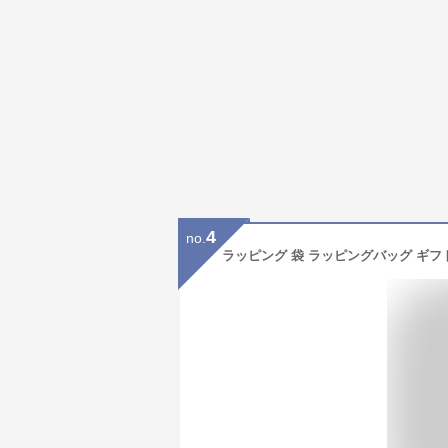
4
no.