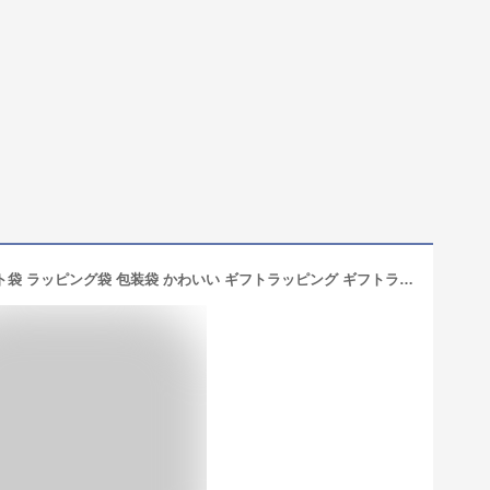
ラッピング 袋 ラッピングバッグ ギフト袋 ラッピング袋 包装袋 かわいい ギフトラッピング ギフトラッピング袋 バッグ Mサイズ 巾着 ギフト ポーチ 小物入れ 1個 おしゃれ ニット 仕分け ニットバッグ プレゼント 日本製 リボン 1枚 誕生日 【Gift bag medium】 mocモック