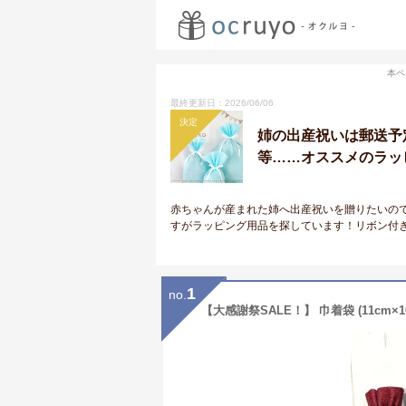
本ペ
最終更新日：2026/06/06
決定
姉の出産祝いは郵送予
等……オススメのラッピ
赤ちゃんが産まれた姉へ出産祝いを贈りたいの
すがラッピング用品を探しています！リボン付
1
no.