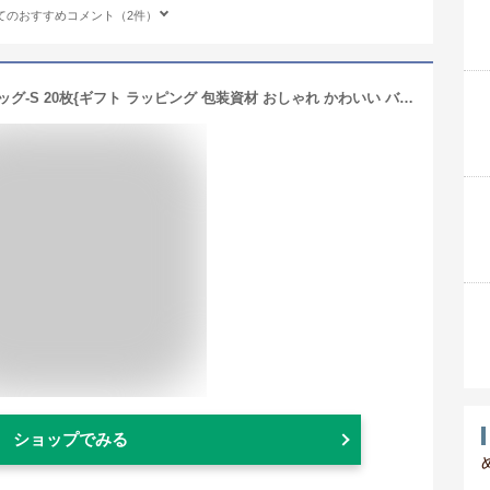
てのおすすめコメント（2件）
SKR-RBS さくらリボン付PEギフトバッグ-S 20枚{ギフト ラッピング 包装資材 おしゃれ かわいい バッグ シール カード} {子供会 景品 お祭り くじ引き 縁日} 603[21L18]
ショップでみる