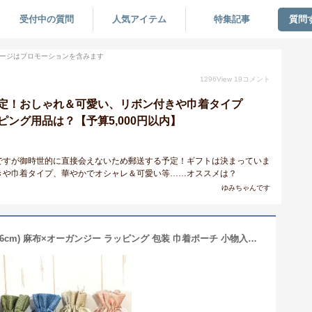
受付中の質問
人気アイテム
特集記事
質問
ージはプロモーションを含みます
1296
View
19
コメント
定！おしゃれ＆可愛い、リボン付きや巾着タイプ
ング用品は？【予算5,000円以内】
ですが御時世的に直接会えないため郵送する予定！ギフトは決まっていま
きや巾着タイプ、華やかでオシャレ＆可愛い等……オススメは？
ゆみちゃんです
【大感謝祭SALE！】 巾着袋 (11cm×16cm) 麻布×オーガンジー ラッピング 包装 巾着ポーチ 小物入れ 赤 ピンク ベージュ 緑 青 レッド グリーン ブルー マスク入れ マスクケース 持ち運び おしゃれ かわいい 折りたたみ 携帯 ラッピング材 プレゼント ギフトバッグ 梱包 包装