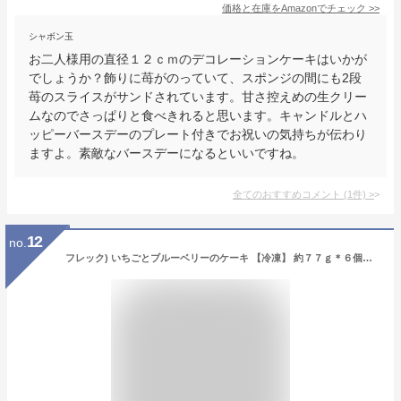
価格と在庫を
Amazon
でチェック
>>
シャボン玉
お二人様用の直径１２ｃｍのデコレーションケーキはいかが
でしょうか？飾りに苺がのっていて、スポンジの間にも2段
苺のスライスがサンドされています。甘さ控えめの生クリー
ムなのでさっぱりと食べきれると思います。キャンドルとハ
ッピーバースデーのプレート付きでお祝いの気持ちが伝わり
ますよ。素敵なバースデーになるといいですね。
全てのおすすめコメント
(
1
件)
>
12
no.
フレック) いちごとブルーベリーのケーキ 【冷凍】 約７７ｇ＊６個入り