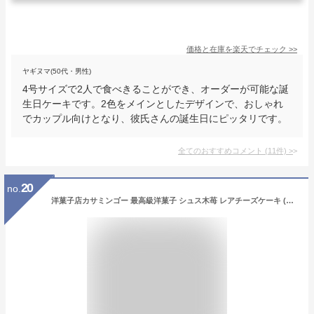
価格と在庫を
楽天
でチェック
>>
ヤギヌマ(50代・男性)
4号サイズで2人で食べきることができ、オーダーが可能な誕
生日ケーキです。2色をメインとしたデザインで、おしゃれ
でカップル向けとなり、彼氏さんの誕生日にピッタリです。
全てのおすすめコメント
(
11
件)
>
20
no.
洋菓子店カサミンゴー 最高級洋菓子 シュス木苺 レアチーズケーキ (12cm, 誕生日プレートセット)