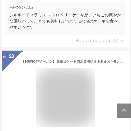
Kelly(50代・女性)
シルキーティラミス ストロベリーケーキが、いちごの爽やか
な風味がして、とても美味しいです。14cmのケーキで食べ
やすい です。
全てのおすすめコメント
(
9
件)
>
23
no.
【100円OFFクーポン】 誕生日ケーキ 無添加 苺タルトあまおうモンブラン 4.5号 送料無料 あす楽 いちごタルト バースデーケーキ フルーツタルト ケーキ ギフト お取り寄せ 宅配 子供 大人 かわいい スイーツ 内祝い 出産 お返し お菓子 心優cotoyu sweets コトユスイーツ