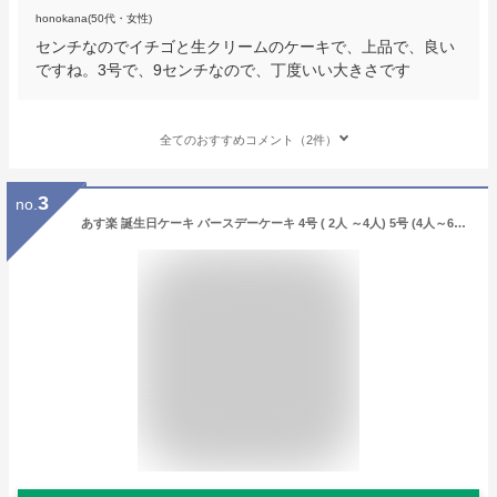
honokana(50代・女性)
センチなのでイチゴと生クリームのケーキで、上品で、良い
ですね。3号で、9センチなので、丁度いい大きさです
全てのおすすめコメント（2件）
3
no.
あす楽 誕生日ケーキ バースデーケーキ 4号 ( 2人 ～4人) 5号 (4人～6人) 送料無料 イチゴ 苺 いちごケーキ 熊ケーキ いちご ケーキ ホール フルーツケーキ パーティー デザート お祝い 誕生日 ケーキ 誕生日プレゼント スイーツ ギフト お菓子 誕生日スイーツ 子供 大人