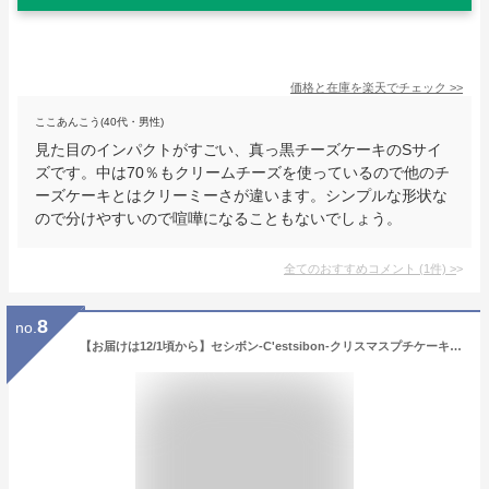
価格と在庫を
楽天
でチェック
>>
ここあんこう(40代・男性)
見た目のインパクトがすごい、真っ黒チーズケーキのSサイ
ズです。中は70％もクリームチーズを使っているので他のチ
ーズケーキとはクリーミーさが違います。シンプルな形状な
ので分けやすいので喧嘩になることもないでしょう。
全てのおすすめコメント
(
1
件)
>
8
no.
【お届けは12/1頃から】セシボン-C'estsibon-クリスマスプチケーキ×「彩」上生菓子セット10個入 お歳暮 クリスマス スイーツ プレゼント プチギフト ギフト お祝い 誕生日 タルト 生菓子 お菓子 和菓子 洋菓子 瀬止凡 冷凍 おうちでクリスマス