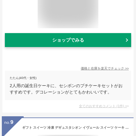
ショップでみる
価格と在庫を
楽天
でチェック
>>
たたん(40代・女性)
2人用の誕生日ケーキに、セシボンのプチケーキセットがお
すすめです。デコレーションがとてもかわいいです。
全てのおすすめコメント
(
1
件)
>
9
no.
ギフト スイーツ 冷凍 デギュスタシオン イヴェール スイーツ ケーキ 詰め合わせ カラフル お取り寄せ プレゼント 人気 おすすめ 手土産 おしゃれ 洋菓子 内祝い お返し 誕生日 敬老の日