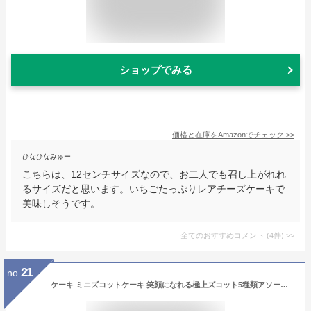
ショップでみる
価格と在庫を
Amazon
でチェック
>>
ひなひなみゅー
こちらは、12センチサイズなので、お二人でも召し上がれれ
るサイズだと思います。いちごたっぷりレアチーズケーキで
美味しそうです。
全てのおすすめコメント
(
4
件)
>
21
no.
ケーキ ミニズコットケーキ 笑顔になれる極上ズコット5種類アソート☆ 詰め合わせ お取り寄せ スイーツ 西内花月堂