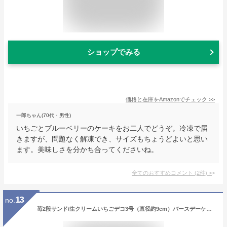
ショップでみる
価格と在庫を
Amazon
でチェック
>>
一郎ちゃん(70代・男性)
いちごとブルーベリーのケーキをお二人でどうぞ。冷凍で届
きますが、問題なく解凍でき、サイズもちょうどよいと思い
ます。美味しさを分かち合ってくださいね。
全てのおすすめコメント
(
2
件)
>
13
no.
苺2段サンド/生クリームいちごデコ3号（直径約9cm）バースデーケーキ3号/お誕生日ケーキ