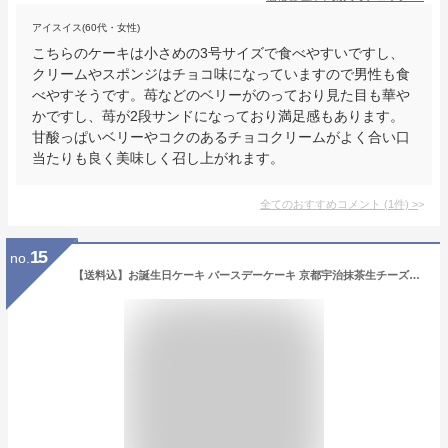
アイスイス(60代・女性)
こちらのケーキは小さめの3号サイズで食べやすいですし、
クリームやスポンジはチョコ味になっていますので男性も食
べやすそうです。苺などのベリーがのっており見た目も華や
かですし、苺が2段サンドになっており満足感もあります。
甘酸っぱいベリーやコクのあるチョコクリームがよく合い口
当たりも良く美味しく召し上がれます。
全てのおすすめコメント
(
1
件)
>
15
no.
【送料込】お誕生日ケーキ バースデーケーキ 京都宇治抹茶生チーズケーキジェミニ 4号(約12cm 2〜4名様)お誕生日 バースデー 御祝 ギフト 敬老の日 暑中お見舞 プレゼント 記念日 贈り物 誕生日 内祝い 土産|チーズケーキ 抹茶ケーキ あす楽対応