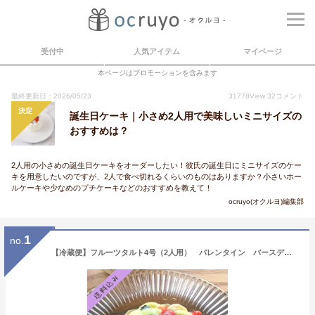
受付中
人気アイテム
マイページ
本ページはプロモーションを含みます
最終更新日：2026/05/23
31778
View
32
コメント
決定
誕生日ケーキ｜小さめ2人用で美味しいミニサイズの
おすすめは？
2人用の小さめの誕生日ケーキをオーダーしたい！彼氏の誕生日にミニサイズのケー
キを用意したいのですが、2人で食べ切れるくらいのものはありますか？小さいホー
ルケーキや少なめのプチケーキなどのおすすめを教えて！
ocruyo(オクルヨ)編集部
1
no.
【冷蔵便】フルーツタルト4号（2人用） バレンタイン バースデーケーキ 誕生日ケーキ フルーツタルト フルーツケーキ ウエディングケーキ スイーツ お取り寄せ 通販 お中元 大人 子供