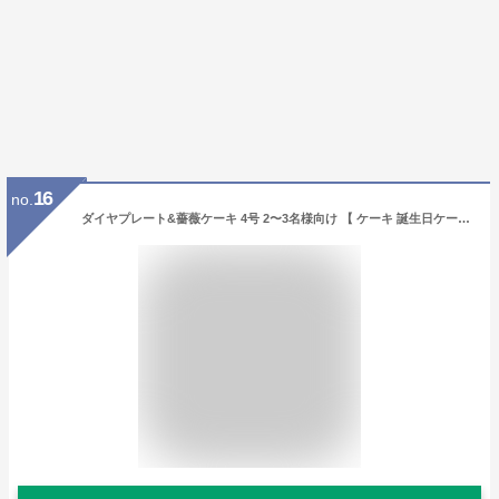
16
no.
ダイヤプレート&薔薇ケーキ 4号 2〜3名様向け 【 ケーキ 誕生日ケーキ ケーキ ギフト インスタ映え ケーキ スイーツ ホールケーキ 誕生日 サプライズ ケーキ お祝い ケーキ かわいい 可愛い お祝い 記念日 ギフト プレゼント 贈り物 】