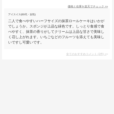
価格と在庫を
楽天
でチェック
>>
アイスイス(60代・女性)
二人で食べやすいハーフサイズの抹茶ロールケーキはいかが
でしょうか。スポンジが上品な緑色です。しっとり食感で食
べやすく、抹茶の香りがしてクリームは上品な甘さで美味し
く召し上がれます。いちごなどのフルーツを添えても美味し
いですし可愛いです。
全てのおすすめコメント
(
2
件)
>