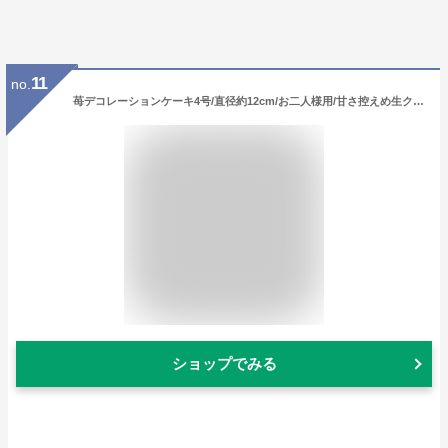
11
no.
苺デコレーションケーキ4号/直径約12cm/お二人様用/甘さ控えめ生クリーム/北海道産の小麦粉/スライス苺2段サンド(オーナメント＋キャンドル付き）
ショップでみる