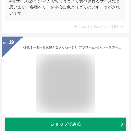
4号サイズなので2-3人でちょうどよく食べきれるサイズだと
思います。各種ベリーを中心に色とりどりのフルーツがきれ
いです
全てのおすすめコメント
(
13
件)
>
19
no.
《2色オーダー＆お好きなメッセージ》 フラワームーン バースデーケーキ 4号 ( 2～3名様向け )【 誕生日ケーキ センイルケーキ かわいい おしゃれ お祝い 記念日 インスタ映え ケーキ スイーツ ホールケーキ おもしろ ケーキ サプライズ ケーキ ギフト プレゼント 贈り物 】
ショップでみる