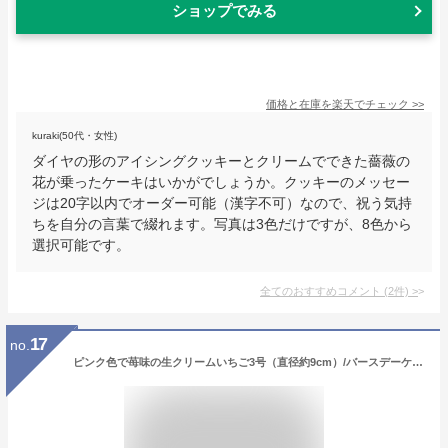
ショップでみる
価格と在庫を
楽天
でチェック
>>
kuraki(50代・女性)
ダイヤの形のアイシングクッキーとクリームでできた薔薇の
花が乗ったケーキはいかがでしょうか。クッキーのメッセー
ジは20字以内でオーダー可能（漢字不可）なので、祝う気持
ちを自分の言葉で綴れます。写真は3色だけですが、8色から
選択可能です。
全てのおすすめコメント
(
2
件)
>
17
no.
ピンク色で苺味の生クリームいちご3号（直径約9cm）/バースデーケーキ3号/北海道生クリーム100%/バースデーオーナメント・キャンドル小1袋6本付き/