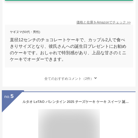
価格と在庫を
Amazon
でチェック
>>
ヤギヌマ(50代・男性)
直径12センチのチョコレートケーキで、カップル2人で食べ
きりサイズとなり、彼氏さんへの誕生日プレゼントにお勧め
のケーキです。おしゃれで特別感があり、上品な甘さのミニ
ケーキでオーダーできます。
全てのおすすめコメント（2件）
5
no.
ルタオ LeTAO バレンタイン 2025 チーズケーキ ケーキ スイーツ 誕生日ケーキ 洋菓子 プレゼント ギフト 誕生日 内祝い お取り寄せ 北海道 おしゃれ 人気 高級 ホワイトデー バースデードゥーブル4号 送料込み