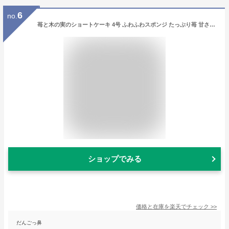
6
no.
苺と木の実のショートケーキ 4号 ふわふわスポンジ たっぷり苺 甘さ控えめ 自然な甘さ ほどよい酸味 さっぱり ホールケーキ 誕生日 バースデーケーキ 苺のショートケーキ スイーツ 送料無料 新宿kojimaya
ショップでみる
価格と在庫を
楽天
でチェック
>>
だんごっ鼻