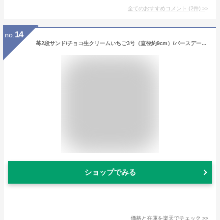
全てのおすすめコメント
(
2
件)
>
14
no.
苺2段サンド/チョコ生クリームいちご3号（直径約9cm）/バースデーケーキ/北海道生クリーム100%/バースデーオーナメント・キャンドル小1袋6本付き/
ショップでみる
価格と在庫を
楽天
でチェック
>>