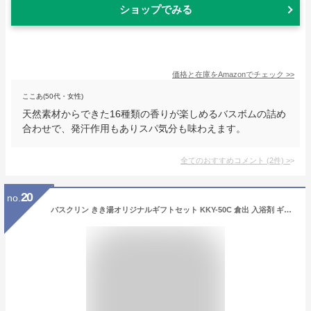
ショップでみる
価格と在庫を
Amazon
でチェック
>>
ここあ(50代・女性)
天然素材からできた16種類の香りが楽しめるバスボムの詰め
合わせで、発汗作用もありスパ気分も味わえます。
全てのおすすめコメント
(
2
件)
>
20
no.
バスクリン きき湯オリジナルギフトセット KKY-50C 倉出 入浴剤 ギフト 疲労回復 炭酸 入浴剤 詰合せ 血行促進 リラックス 温泉 ギフト 内祝い お返し 出産内祝い プレゼント内祝い FUJI 敬老の日