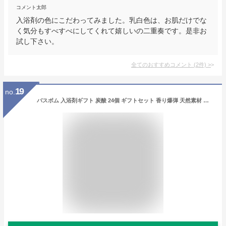
コメント太郎
入浴剤の色にこだわってみました。乳白色は、お肌だけでな
く気分もすべすべにしてくれて嬉しいの二重奏です。是非お
試し下さい。
全てのおすすめコメント
(
2
件)
>
19
no.
バスボム 入浴剤ギフト 炭酸 24個 ギフトセット 香り爆弾 天然素材 にゅうよくざい 汗かきエステ リラックス 保湿 カラフル バスボール 16つの香り お風呂用 子供 女性 母の日 誕生日プレゼント BOX付(カラフル)