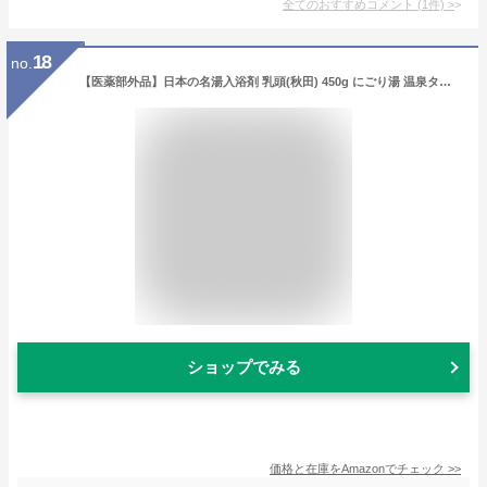
全てのおすすめコメント
(
1
件)
>
18
no.
【医薬部外品】日本の名湯入浴剤 乳頭(秋田) 450g にごり湯 温泉タイプ
ショップでみる
価格と在庫を
Amazon
でチェック
>>