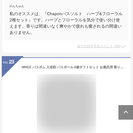
のんちゅん
私のオススメは、『Chaponバスソルト ハーブ&フローラル
2種セット』です。ハーブとフローラルを気分で使い分け使
えます。香りは間違いなく爽やかで疲れも癒されるの間違い
ありません。
全てのおすすめコメント
(
5
件)
>
23
no.
WHDZ バスボム 入浴剤 バスボール 6個ギフトセット お風呂用 香り爆弾 プレゼント ギフト お菓子の模様 (グリーン1)