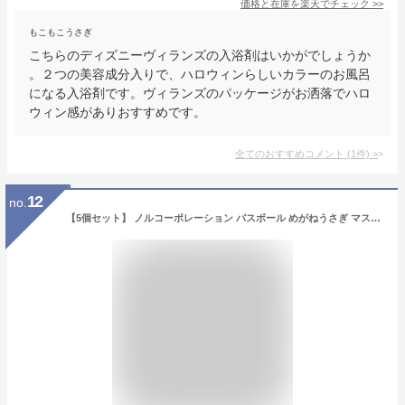
価格と在庫を
楽天
でチェック
>>
もこもこうさぎ
こちらのディズニーヴィランズの入浴剤はいかがでしょうか
。２つの美容成分入りで、ハロウィンらしいカラーのお風呂
になる入浴剤です。ヴィランズのパッケージがお洒落でハロ
ウィン感がありおすすめです。
全てのおすすめコメント
(
1
件)
>
12
no.
【5個セット】 ノルコーポレーション バスボール めがねうさぎ マスコット入り 冊子付 香り付き 60g OB-MGU-1-1 おもちゃ 入り バスボム バスグッズ 炭酸 絵本 キャラクター 女の子 男の子 園児 小学生【バスタイムにあって便利な泡立てネット付き】