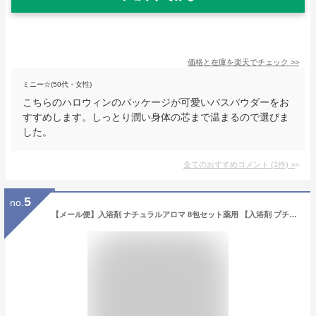
価格と在庫を
楽天
でチェック
>>
ミニー☆(50代・女性)
こちらのハロウィンのパッケージが可愛いバスパウダーをお
すすめします。しっとり潤い身体の芯まで温まるので選びま
した。
全てのおすすめコメント
(
1
件)
>
5
no.
【メール便】入浴剤 ナチュラルアロマ 8包セット薬用 【入浴剤 プチギフト おしゃれ ギフト プレゼント 女性 詰め合わせ 日本製 国産 医薬部外品 保湿成分 半身浴 保温】