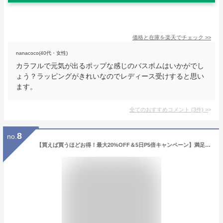
価格と在庫を
楽天
でチェック
>>
nanacoco(40代・女性)
カラフルで元気が出るポップな感じのバスボムはいかがでし
ょう？ラッピングがきれいなのでレディース受けすると思い
ます。
全てのおすすめコメント
(
3
件)
>
8
no.
【買えば買うほどお得！最大20%OFF＆5日P5倍キャンペーン】満足度99.6%のEpeios バスボム 9個 セット ギフトBOX付 入浴剤 バスボール 詰め合わせ 天然素材 安心 可愛い おしゃれ お風呂 誕生日 お祝い クリスマス プレゼント ギフト 女性 男性 贈り物 出産 結婚 内祝い