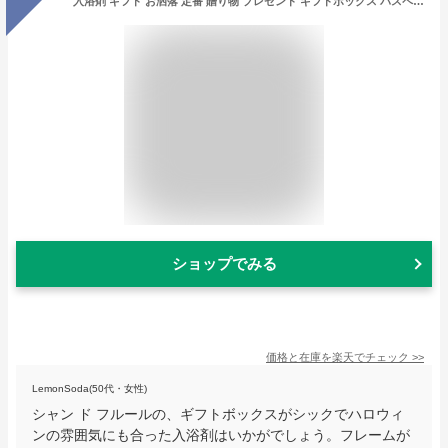
入浴剤 ギフト お洒落 定番 贈り物 プレゼント ギフトボックス バスペタル 母の日 花 花束 お祝い 記念日 記念品 Champ de Fleurs シャン ド フルール OBEGN01 Brise ブリズ Bavard バヴァール Priere プリエール Ciel シエル(仏) ボディケア バス用品 インテリア 日用品雑貨
ショップでみる
価格と在庫を
楽天
でチェック
>>
LemonSoda(50代・女性)
シャン ド フルールの、ギフトボックスがシックでハロウィ
ンの雰囲気にも合った入浴剤はいかがでしょう。フレームが