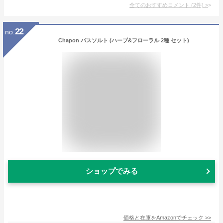
全てのおすすめコメント
(
2
件)
>
22
no.
Chapon バスソルト (ハーブ&フローラル 2種 セット)
ショップでみる
価格と在庫を
Amazon
でチェック
>>