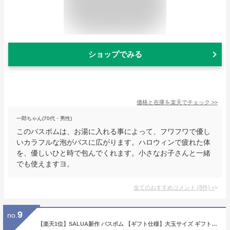
ショップでみる
価格と在庫を
楽天
でチェック
>>
一郎ちゃん(70代・男性)
このバスボムは、お湯に入れる事によって、フワフワで優し
いカラフルな泡がバスに広がります。ハロウィンで疲れた体
を、優しいひと時で包んでくれます。小さなお子さんと一緒
でも使えますヨ。
全てのおすすめコメント
(
8
件)
>
9
no.
【楽天1位】SALUA新作 バスボム 【ギフト仕様】大玉サイズ ギフト 入浴剤 プレゼント バスボール ラッピング 女性 SALUA