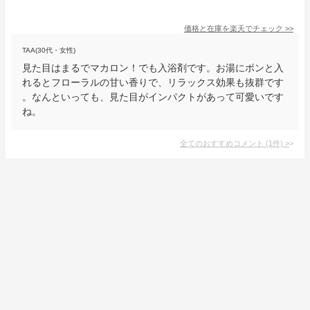
価格と在庫を
楽天
でチェック
>>
TAA(30代・女性)
見た目はまるでマカロン！でも入浴剤です。お湯にポンと入
れるとフローラルの甘い香りで、リラックス効果も抜群です
。なんといっても、見た目がインパクトがあって可愛いです
ね。
全てのおすすめコメント
(
1
件)
>