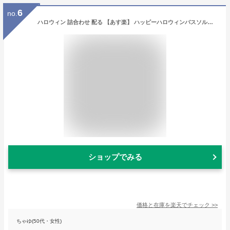
6
no.
ハロウィン 詰合わせ 配る 【あす楽】 ハッピーハロウィンバスソルト 入浴剤 ハロウィン 個包装 詰め合わせ 業務用 子供会 即納 販促品 入浴剤 200円 人気 200円台 敬老会 プレゼント イベント バスソルト 入浴料 セール sal
ショップでみる
価格と在庫を
楽天
でチェック
>>
ちゃゆ(50代・女性)