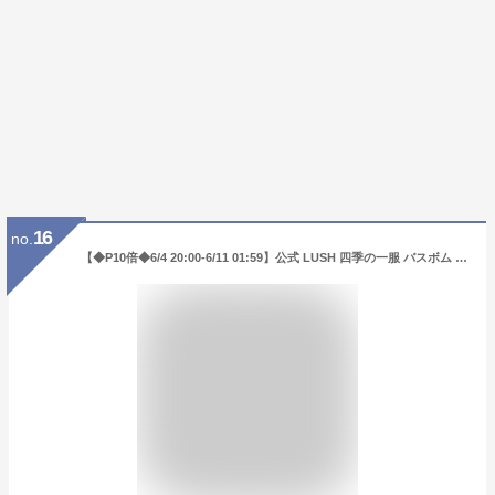
16
no.
【◆P10倍◆6/4 20:00-6/11 01:59】公式 LUSH 四季の一服 バスボム 入浴剤 セット ギフト 詰め合わせ 12個入 ハンドメイド 自然派 プレゼント 高級 お返し お祝い かわいい おしゃれ ハンドメイド ラッシュ