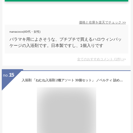
価格と在庫を
楽天
でチェック
>>
nanacoco(40代・女性)
バラマキ用によさそうな、プチプチで買えるハロウィンパッ
ケージの入浴剤です。日本製ですし、1個入りです
全てのおすすめコメント
(
1
件)
>
15
no.
入浴剤 「ねむね入浴剤 2種アソート 30個セット」 ノベルティ 詰め合わせ 個包装 セット アロマ 香り 癒し お風呂 バスグッズ 男性 女性