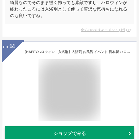
綺麗なのでそのまま暫く飾っても素敵ですし、ハロウィンが
終わったころには入浴剤として使って贅沢な気持ちになれる
のも良いですね。
全てのおすすめコメント
(
1
件)
>
14
no.
【HAPPYハロウィン 入浴剤】入浴剤 お風呂 イベント 日本製 ハロウィン Hallow ween かぼちゃ パンプキン おばけ キャンディグッズ 景品 粗品 子供 雑貨 小物 手渡し 子ども会 子供会 幼稚園 保育園 店舗 プチギフト ハロウィン柄 ノベルティー
ショップでみる