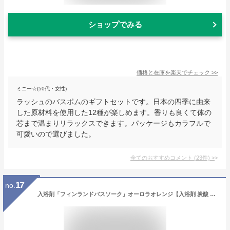
ショップでみる
価格と在庫を
楽天
でチェック
>>
ミニー☆(50代・女性)
ラッシュのバスボムのギフトセットです。日本の四季に由来
した原材料を使用した12種が楽しめます。香りも良くて体の
芯まで温まりリラックスできます。パッケージもカラフルで
可愛いので選びました。
全てのおすすめコメント
(
23
件)
>
17
no.
入浴剤「フィンランドバスソーク」オーロラオレンジ【入浴剤 炭酸 発泡 パスパウダー 粉末 気泡 濃厚 発汗 温熱 リラックス あったか ポカポカ 半身浴 温浴効果 プチギフト ギフト プレゼント バスサーク ミルキー 北欧 国産 日本製 チャーリー】【あす楽】