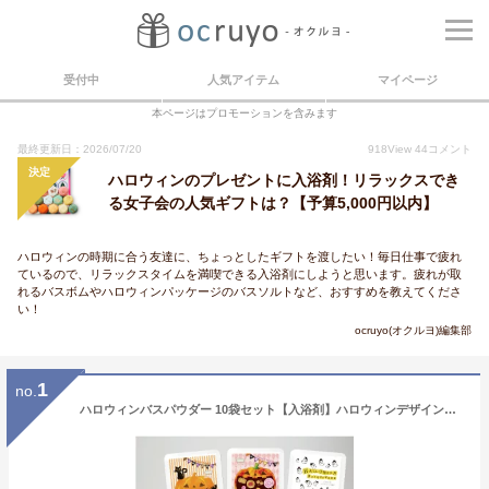
受付中
人気アイテム
マイページ
本ページはプロモーションを含みます
最終更新日：2026/07/20
918
View
44
コメント
決定
ハロウィンのプレゼントに入浴剤！リラックスでき
る女子会の人気ギフトは？【予算5,000円以内】
ハロウィンの時期に合う友達に、ちょっとしたギフトを渡したい！毎日仕事で疲れ
ているので、リラックスタイムを満喫できる入浴剤にしようと思います。疲れが取
れるバスボムやハロウィンパッケージのバスソルトなど、おすすめを教えてくださ
い！
ocruyo(オクルヨ)編集部
1
no.
ハロウィンバスパウダー 10袋セット【入浴剤】ハロウィンデザインのおしゃれな入浴剤 お歳暮 お子様と ハロウィン 季節限定 ギフト プチギフト 入浴剤 バスグッズ