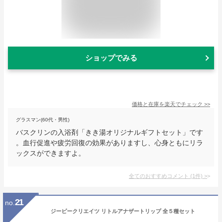
ショップでみる
価格と在庫を
楽天
でチェック
>>
グラスマン(60代・男性)
バスクリンの入浴剤「きき湯オリジナルギフトセット」です
。血行促進や疲労回復の効果がありますし、心身ともにリラ
ックスができますよ。
全てのおすすめコメント
(
1
件)
>
21
no.
ジーピークリエイツ リトルアナザートリップ 全５種セット