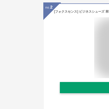
2
no.