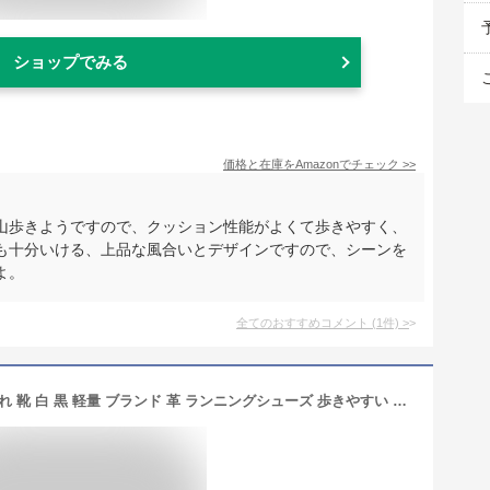
ショップでみる
価格と在庫を
Amazon
でチェック
>>
山歩きようですので、クッション性能がよくて歩きやすく、
も十分いける、上品な風合いとデザインですので、シーンを
よ。
全てのおすすめコメント
(
1
件)
>
スニーカー メンズ レザー 軽い おしゃれ 靴 白 黒 軽量 ブランド 革 ランニングシューズ 歩きやすい 春 幅広 夏 秋冬 疲れない 大人 shoes オフィスカジュアル お洒落 40代 夏靴 かっこいい 秋靴 ファッション 春靴 ブランド 3e 4e 30代 50代 20代 冬靴 shs-525