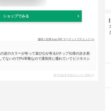
ショップでみる
価格と在庫を
au PAY マーケット
でチェック
>>
色の皮のカラーが有って遊び心が有るUチップ仕様の歩き易
してないのでPU革靴なので通気性に優れていてビジネスシ
全てのおすすめコメント
(
1
件)
>