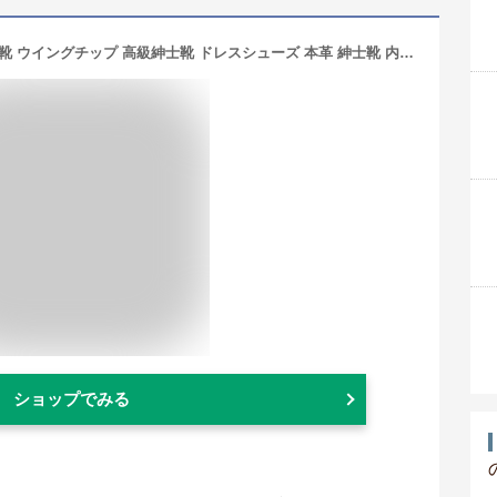
[フォクスセンス] ビジネスシューズ 革靴 ウイングチップ 高級紳士靴 ドレスシューズ 本革 紳士靴 内羽根 メンズ ブラウン 28.0cm R109-02
ショップでみる