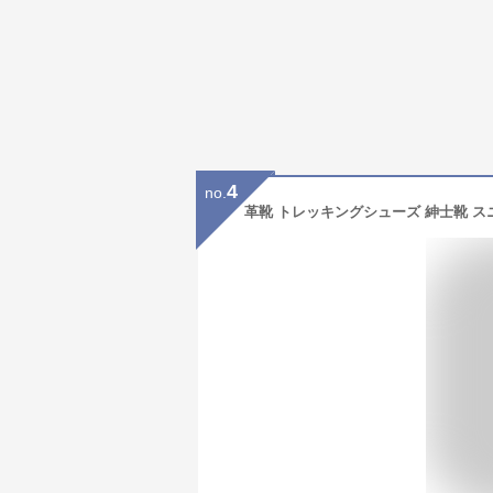
4
no.