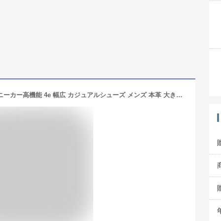
革靴 トレッキングシューズ 紳士靴 スニーカー高機能 4e 幅広 カジュアルシューズ メンズ 本革 大きいサイズ 軽量 柔らかい 防滑 衝撃吸収 クッション性 防水 通気性 大きいサイズ ビジネス 登山靴 厚底 アウトドア 男性用 ハイキングシューズ (カーキ色3237,29cm)