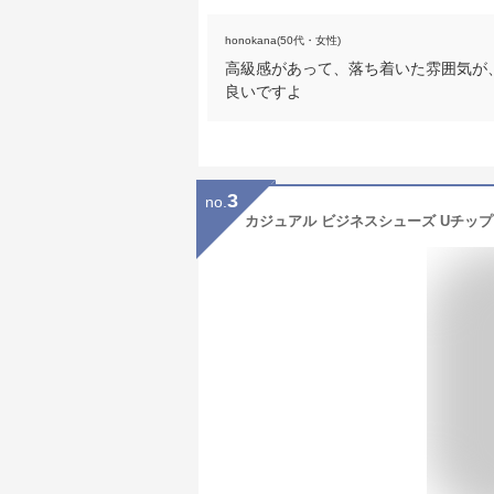
honokana(50代・女性)
高級感があって、落ち着いた雰囲気が
良いですよ
3
no.